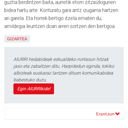
guztia berdintzen baita, aurretik etorri zitzaizkigunen
bidea hartu arte. Konturatu gara antz izugarria hartzen
ari garela. Eta horrek bertigo itzela ematen du;
amildegia leuntzen doan arren sortzen den bertigoa.
GIZARTEA
AIURRI hedabideak eskualdeko nortasun hitzak
jaso eta zabaltzen ditu. Harpidedun eginda, tokiko
albisteak euskaraz lantzen dituen komunikabidea
babestuko duzu.
Egin AIURRIkide!
Erantzun