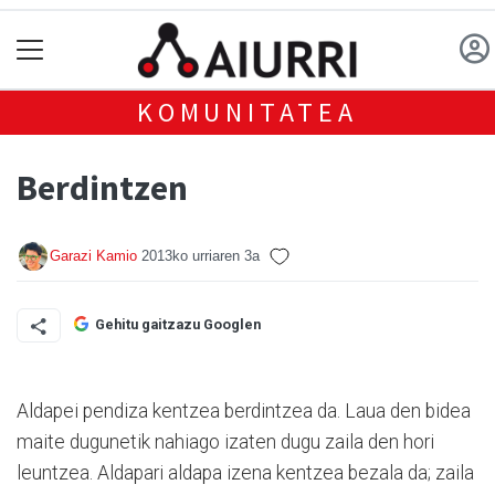
KOMUNITATEA
Berdintzen
Garazi Kamio
2013ko urriaren 3a
Gehitu gaitzazu Googlen
Aldapei pendiza kentzea berdintzea da. Laua den bidea
maite dugunetik nahiago izaten dugu zaila den hori
leuntzea. Aldapari aldapa izena kentzea bezala da; zaila