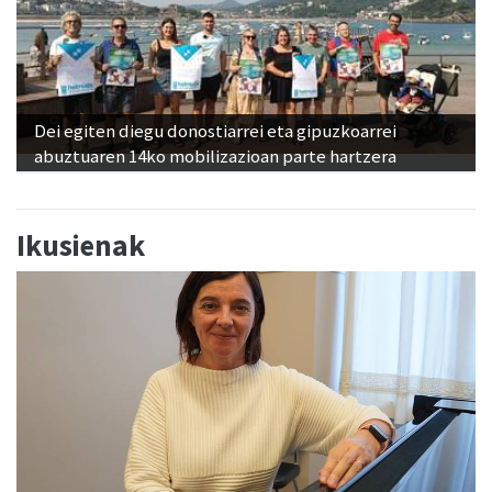
Dei egiten diegu donostiarrei eta gipuzkoarrei
abuztuaren 14ko mobilizazioan parte hartzera
Ikusienak