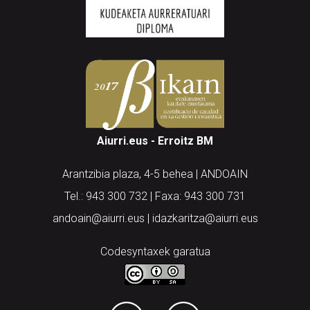
Aiurri.eus - Erroitz BM
Arantzibia plaza, 4-5 behea | ANDOAIN
Tel.: 943 300 732 | Faxa: 943 300 731
andoain@aiurri.eus | idazkaritza@aiurri.eus
Codesyntaxek garatua