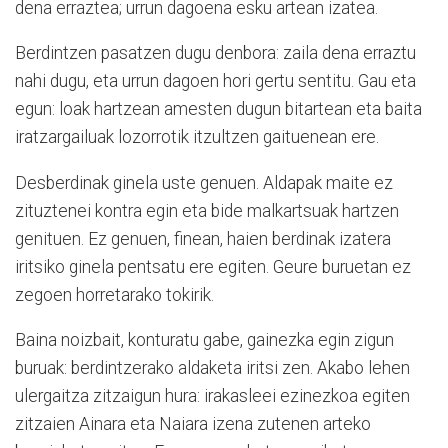
dena erraztea; urrun dagoena esku artean izatea.
Berdintzen pasatzen dugu denbora: zaila dena erraztu
nahi dugu, eta urrun dagoen hori gertu sentitu. Gau eta
egun: loak hartzean amesten dugun bitartean eta baita
iratzargailuak lozorrotik itzultzen gaituenean ere.
Desberdinak ginela uste genuen. Aldapak maite ez
zituztenei kontra egin eta bide malkartsuak hartzen
genituen. Ez genuen, finean, haien berdinak izatera
iritsiko ginela pentsatu ere egiten. Geure buruetan ez
zegoen horretarako tokirik.
Baina noizbait, konturatu gabe, gainezka egin zigun
buruak: berdintzerako aldaketa iritsi zen. Akabo lehen
ulergaitza zitzaigun hura: irakasleei ezinezkoa egiten
zitzaien Ainara eta Naiara izena zutenen arteko