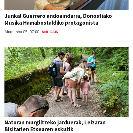
Junkal Guerrero andoaindarra, Donostiako
Musika Hamabostaldiko protagonista
Aiurri
abu 05, 07:00
ANDOAIN
Naturan murgiltzeko jarduerak, Leizaran
Bisitarien Etxearen eskutik