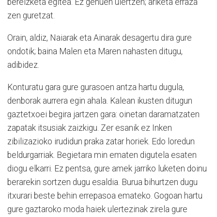
bereizketa egitea. Ez genuen ulertzen; ariketa erraza
zen guretzat.
Orain, aldiz, Naiarak eta Ainarak desagertu dira gure
ondotik; baina Malen eta Maren nahasten ditugu,
adibidez.
Konturatu gara gure gurasoen antza hartu dugula,
denborak aurrera egin ahala. Kalean ikusten ditugun
gaztetxoei begira jartzen gara: oinetan daramatzaten
zapatak itsusiak zaizkigu. Zer esanik ez Inken
zibilizazioko irudidun praka zatar horiek. Edo loredun
beldurgarriak. Begietara min ematen digutela esaten
diogu elkarri. Ez pentsa, gure amek jarriko luketen doinu
berarekin sortzen dugu esaldia. Burua bihurtzen dugu
itxurari beste behin errepasoa emateko. Gogoan hartu
gure gaztaroko moda haiek ulertezinak zirela gure