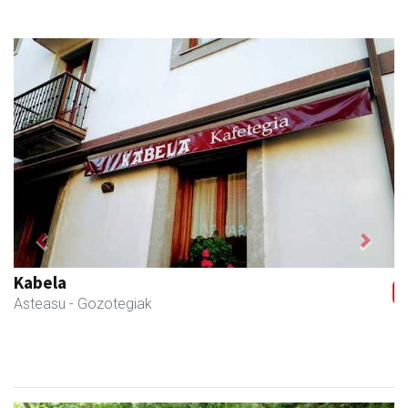
Previous
Next
Kabela
Asteasu
- Gozotegiak