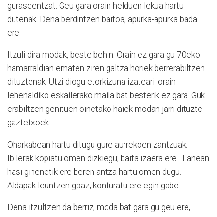
gurasoentzat. Geu gara orain helduen lekua hartu
dutenak. Dena berdintzen baitoa, apurka-apurka bada
ere.
Itzuli dira modak, beste behin. Orain ez gara gu 70eko
hamarraldian ematen ziren galtza horiek berrerabiltzen
dituztenak. Utzi diogu etorkizuna izateari; orain
lehenaldiko eskailerako maila bat besterik ez gara. Guk
erabiltzen genituen oinetako haiek modan jarri dituzte
gaztetxoek.
Oharkabean hartu ditugu gure aurrekoen zantzuak.
Ibilerak kopiatu omen dizkiegu; baita izaera ere. Lanean
hasi ginenetik ere beren antza hartu omen dugu.
Aldapak leuntzen goaz, konturatu ere egin gabe.
Dena itzultzen da berriz; moda bat gara gu geu ere,