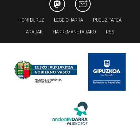
HONI BURUZ
LEGE OHARRA
PUBLIZITATEA
ARAUAK
HARREMANETARAKO
RSS