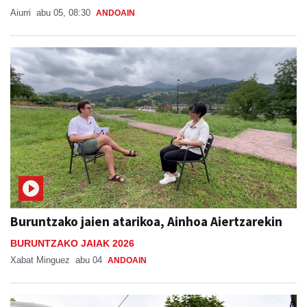
Aiurri
abu 05, 08:30
ANDOAIN
Buruntzako jaien atarikoa, Ainhoa Aiertzarekin
BURUNTZAKO JAIAK 2026
Xabat Minguez
abu 04
ANDOAIN