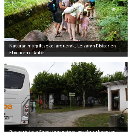
Naturan murgiltzeko jarduerak, Leizaran Bisitarien
Etxearen eskutik
Bus zerbitzua Sanestebanetara, asteburu honetan