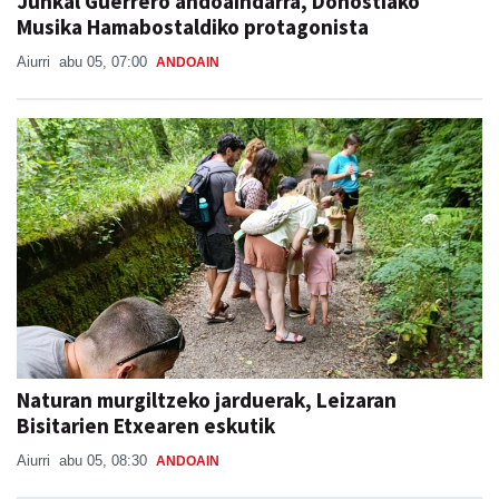
Junkal Guerrero andoaindarra, Donostiako
Musika Hamabostaldiko protagonista
Aiurri
abu 05, 07:00
ANDOAIN
Naturan murgiltzeko jarduerak, Leizaran
Bisitarien Etxearen eskutik
Aiurri
abu 05, 08:30
ANDOAIN