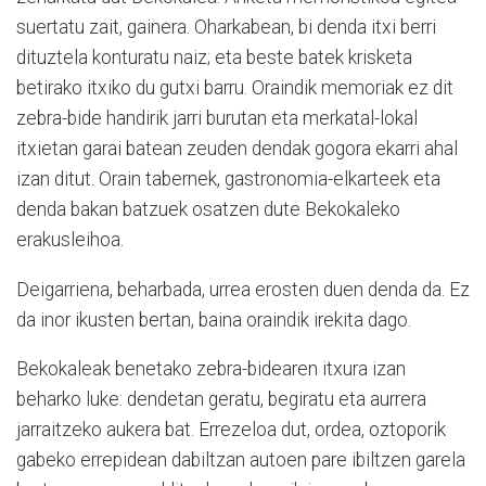
suertatu zait, gainera. Oharkabean, bi denda itxi berri
dituztela konturatu naiz; eta beste batek krisketa
betirako itxiko du gutxi barru. Oraindik memoriak ez dit
zebra-bide handirik jarri burutan eta merkatal-lokal
itxietan garai batean zeuden dendak gogora ekarri ahal
izan ditut. Orain tabernek, gastronomia-elkarteek eta
denda bakan batzuek osatzen dute Bekokaleko
erakusleihoa.
Deigarriena, beharbada, urrea erosten duen denda da. Ez
da inor ikusten bertan, baina oraindik irekita dago.
Bekokaleak benetako zebra-bidearen itxura izan
beharko luke: dendetan geratu, begiratu eta aurrera
jarraitzeko aukera bat. Errezeloa dut, ordea, oztoporik
gabeko errepidean dabiltzan autoen pare ibiltzen garela