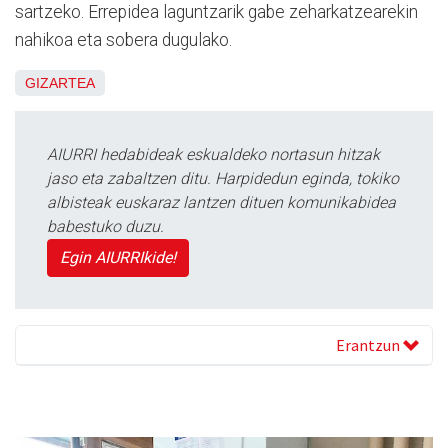
sartzeko. Errepidea laguntzarik gabe zeharkatzearekin
nahikoa eta sobera dugulako.
GIZARTEA
AIURRI hedabideak eskualdeko nortasun hitzak
jaso eta zabaltzen ditu. Harpidedun eginda, tokiko
albisteak euskaraz lantzen dituen komunikabidea
babestuko duzu.
Egin AIURRIkide!
Erantzun