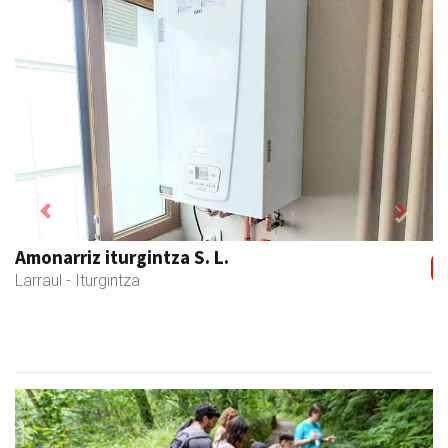
Previous
Next
Amonarriz iturgintza S. L.
Larraul
- Iturgintza