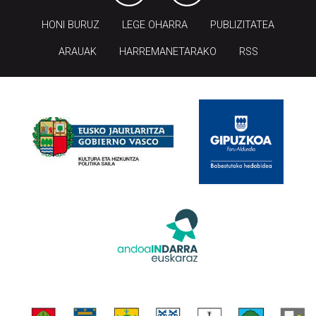
HONI BURUZ
LEGE OHARRA
PUBLIZITATEA
ARAUAK
HARREMANETARAKO
RSS