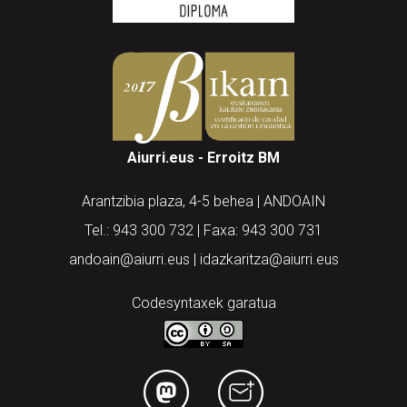
Aiurri.eus - Erroitz BM
Arantzibia plaza, 4-5 behea | ANDOAIN
Tel.: 943 300 732 | Faxa: 943 300 731
andoain@aiurri.eus | idazkaritza@aiurri.eus
Codesyntaxek garatua