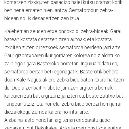
kontatzen zizkiguten pasadizo haiei kutsu dramatikorik
behinena ematen nien, antza. Semaforodun zebra-
bidean soilik desagertzen zen izua.
Kaleberrian zeuden etxe ondoko bi zebra-bideak. Garai
batean kostata geratzen ziren autoak; eta kostata
itxoiten zuten oinezkoek semaforoa berdean jarri arte.
Gaur gizontxoaren ikur gorriaren kolorea noiz aldatuko
zain egon gara Basteroko horretan. Ingurua aldatu da,
semaforoa bertan beti egonagatik. Basterotik behera
doan Kale Nagusiak ere zebra-bide baten itxura hartzen
du. Duela zenbait hilabete jarri zen argiteria berriak
kalearen zati bat argi zuriz janzten du, beste zatitxo bat
ilunpean utziz. Eta horrela, zebra-bide berezi horri jarrai
diezaiokegu Zumea kaleraino iritsi arte.
Alabaina, aste honetan argiteriari erreparatu gabe
zeharkatu dut Bekokalea. Ariketa memoristikoa egitea