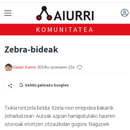
KOMUNITATEA
Zebra-bideak
Garazi Kamio
2012ko azaroaren 22a
Gehitu gaitzazu Googlen
Txikia nintzela beldur itzela nion errepidea bakarrik
zeharkatzeari. Autoak azpian harrapatutako haurren
istorioak etortzen zitzaizkidan gogora. Nagusiek