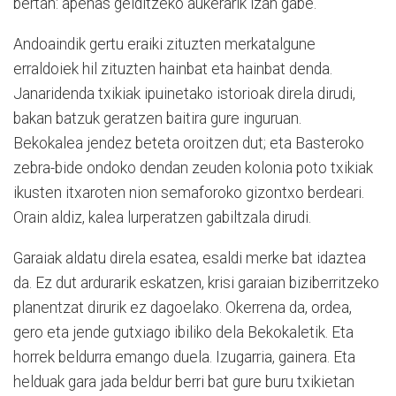
bertan: apenas gelditzeko aukerarik izan gabe.
Andoaindik gertu eraiki zituzten merkatalgune
erraldoiek hil zituzten hainbat eta hainbat denda.
Janaridenda txikiak ipuinetako istorioak direla dirudi,
bakan batzuk geratzen baitira gure inguruan.
Bekokalea jendez beteta oroitzen dut; eta Basteroko
zebra-bide ondoko dendan zeuden kolonia poto txikiak
ikusten itxaroten nion semaforoko gizontxo berdeari.
Orain aldiz, kalea lurperatzen gabiltzala dirudi.
Garaiak aldatu direla esatea, esaldi merke bat idaztea
da. Ez dut ardurarik eskatzen, krisi garaian biziberritzeko
planentzat dirurik ez dagoelako. Okerrena da, ordea,
gero eta jende gutxiago ibiliko dela Bekokaletik. Eta
horrek beldurra emango duela. Izugarria, gainera. Eta
helduak gara jada beldur berri bat gure buru txikietan