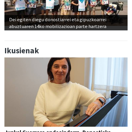
Dei egiten diegu donostiarrei eta gipuzkoarrei
abuztuaren 14ko mobilizazioan parte hartzera
Ikusienak