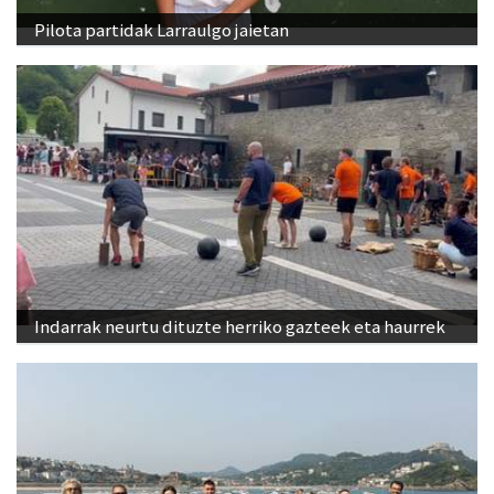
Pilota partidak Larraulgo jaietan
Indarrak neurtu dituzte herriko gazteek eta haurrek