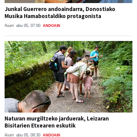
Junkal Guerrero andoaindarra, Donostiako
Musika Hamabostaldiko protagonista
Aiurri
abu 05, 07:00
ANDOAIN
Naturan murgiltzeko jarduerak, Leizaran
Bisitarien Etxearen eskutik
Aiurri
abu 05, 08:30
ANDOAIN