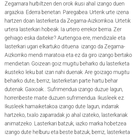
Zegamara hurbiltzen den orok ikusi ahal izango duen
argazkia. Ederra benetan. Paregabea. Urterik urte izena
hartzen doan lasterketa da Zegama-Aizkorrikoa. Urtetik
urtera lasterkari hobeak. Ia urtero errekor berria. Zer
gehiago eska daiteke? Aurtengoa ere, mendizale eta
lasterkari ugari elkartuko dituena izango da Zegama-
Aizkorriko mendi maratoia eta ez da giro izango bertako
mendietan. Goizean goiz mugitu beharko du lasterketa
ikusteko leku bat izan nahi duenak. Are goizago mugitu
beharko dute, berriz, lasterketan parte hartu behar
dutenak. Gaixoak... Sufrimendua izango duzue lagun,
horrenbeste maite duzuen sufrimendua. Ikusleek ez.
Ikusleek hamaiketakoa izango dute lagun, indarrak
hartzeko, txalo zaparradak jo ahal izateko, lasterkariak
animatzeko. Lasterkari batzuk, iazko marka hobetzea
izango dute helburu eta beste batzuk, berriz, lasterketa