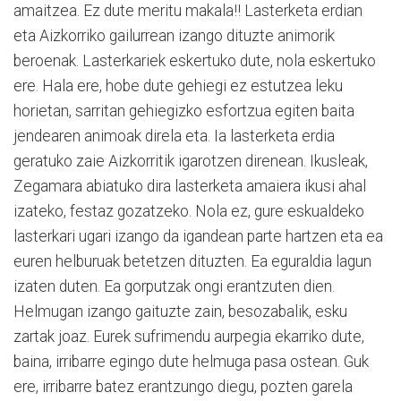
amaitzea. Ez dute meritu makala!! Lasterketa erdian
eta Aizkorriko gailurrean izango dituzte animorik
beroenak. Lasterkariek eskertuko dute, nola eskertuko
ere. Hala ere, hobe dute gehiegi ez estutzea leku
horietan, sarritan gehiegizko esfortzua egiten baita
jendearen animoak direla eta. Ia lasterketa erdia
geratuko zaie Aizkorritik igarotzen direnean. Ikusleak,
Zegamara abiatuko dira lasterketa amaiera ikusi ahal
izateko, festaz gozatzeko. Nola ez, gure eskualdeko
lasterkari ugari izango da igandean parte hartzen eta ea
euren helburuak betetzen dituzten. Ea eguraldia lagun
izaten duten. Ea gorputzak ongi erantzuten dien.
Helmugan izango gaituzte zain, besozabalik, esku
zartak joaz. Eurek sufrimendu aurpegia ekarriko dute,
baina, irribarre egingo dute helmuga pasa ostean. Guk
ere, irribarre batez erantzungo diegu, pozten garela