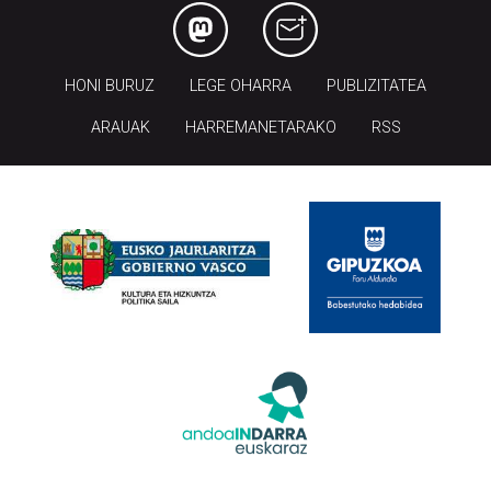
HONI BURUZ
LEGE OHARRA
PUBLIZITATEA
ARAUAK
HARREMANETARAKO
RSS