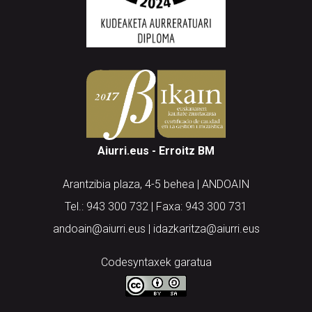
Aiurri.eus - Erroitz BM
Arantzibia plaza, 4-5 behea | ANDOAIN
Tel.: 943 300 732 | Faxa: 943 300 731
andoain@aiurri.eus | idazkaritza@aiurri.eus
Codesyntaxek garatua