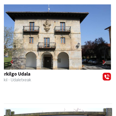
Previous
Next
Kabela
Asteasu
- Gozotegiak