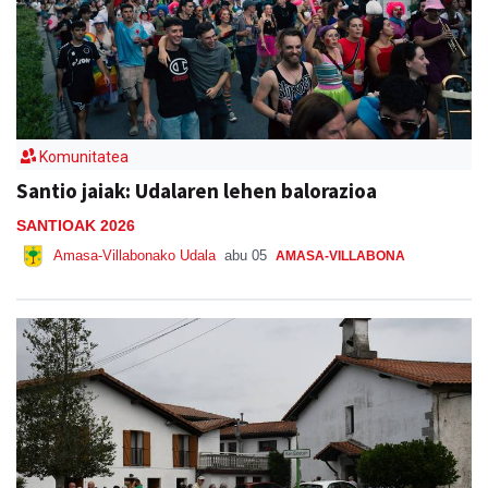
Komunitatea
Santio jaiak: Udalaren lehen balorazioa
SANTIOAK 2026
Amasa-Villabonako Udala
abu 05
AMASA-VILLABONA