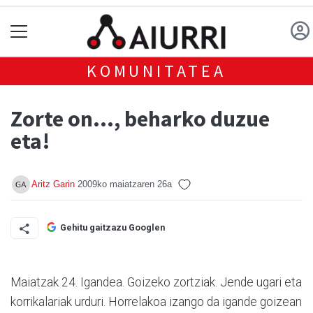
KOMUNITATEA
Zorte on…, beharko duzue
eta!
Aritz Garin
2009ko maiatzaren 26a
Gehitu gaitzazu Googlen
Maiatzak 24. Igandea. Goizeko zortziak. Jende ugari eta
korrikalariak urduri. Horrelakoa izango da igande goizean