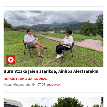
Buruntzako jaien atarikoa, Ainhoa Aiertzarekin
BURUNTZAKO JAIAK 2026
Xabat Minguez
abu 04, 07:05
ANDOAIN