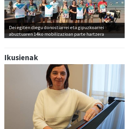
Dei egiten diegu donostiarrei eta gipuzkoarrei
abuztuaren 14ko mobilizazioan parte hartzera
Ikusienak