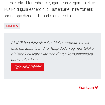
adierazteko. Honenbestez, igandean Zegaman elkar
ikusiko dugula espero dut. Lasterkariei, nire zorterik
onena opa dizuet…, beharko duzue eta!!!
KIROLA
AIURRI hedabideak eskualdeko nortasun hitzak
jaso eta zabaltzen ditu. Harpidedun eginda, tokiko
albisteak euskaraz lantzen dituen komunikabidea
babestuko duzu.
Egin AIURRIkide!
Erantzun