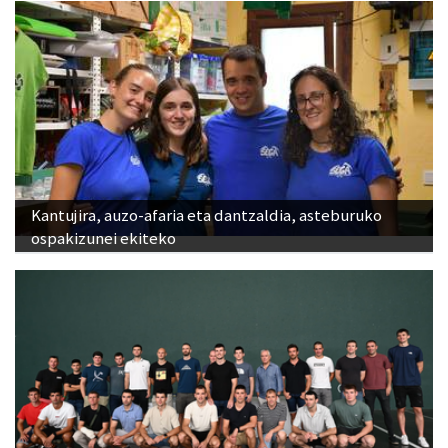
Kantujira, auzo-afaria eta dantzaldia, asteburuko
ospakizunei ekiteko