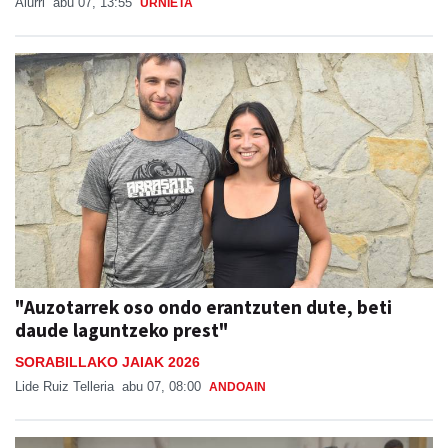
Aiurri
abu 07, 13:55
URNIETA
"Auzotarrek oso ondo erantzuten dute, beti
daude laguntzeko prest"
SORABILLAKO JAIAK 2026
Lide Ruiz Telleria
abu 07, 08:00
ANDOAIN