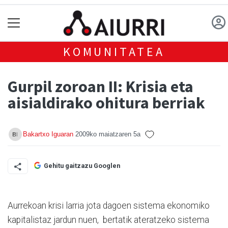
KOMUNITATEA
Gurpil zoroan II: Krisia eta
aisialdirako ohitura berriak
Bakartxo Iguaran
2009ko maiatzaren 5a
Gehitu gaitzazu Googlen
Aurrekoan krisi larria jota dagoen sistema ekonomiko
kapitalistaz jardun nuen, bertatik ateratzeko sistema