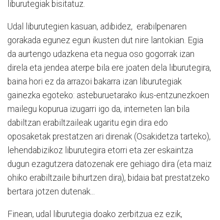
liburutegiak bisitatuz.
Udal liburutegien kasuan, adibidez, erabilpenaren
gorakada egunez egun ikusten dut nire lantokian. Egia
da aurtengo udazkena eta negua oso gogorrak izan
direla eta jendea aterpe bila ere joaten dela liburutegira,
baina hori ez da arrazoi bakarra izan liburutegiak
gainezka egoteko: asteburuetarako ikus-entzunezkoen
mailegu kopurua izugarri igo da, interneten lan bila
dabiltzan erabiltzaileak ugaritu egin dira edo
oposaketak prestatzen ari direnak (Osakidetza tarteko),
lehendabizikoz liburutegira etorri eta zer eskaintza
dugun ezagutzera datozenak ere gehiago dira (eta maiz
ohiko erabiltzaile bihurtzen dira), bidaia bat prestatzeko
bertara jotzen dutenak...
Finean, udal liburutegia doako zerbitzua ez ezik,