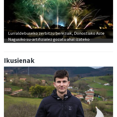
Lurraldebuseko zerbitzu bereziak, Donostiako Aste
Nagusiko su-artifizialez gozatu ahal izateko
Ikusienak