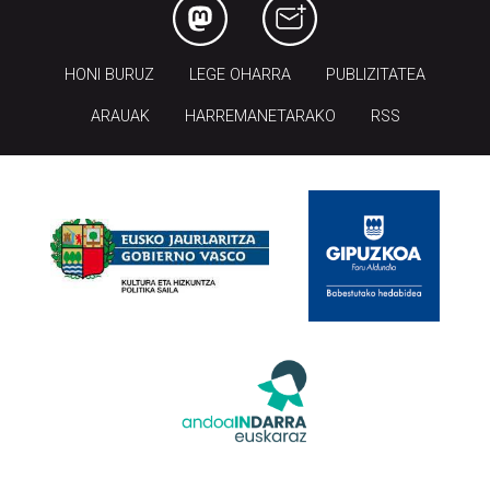
HONI BURUZ
LEGE OHARRA
PUBLIZITATEA
ARAUAK
HARREMANETARAKO
RSS