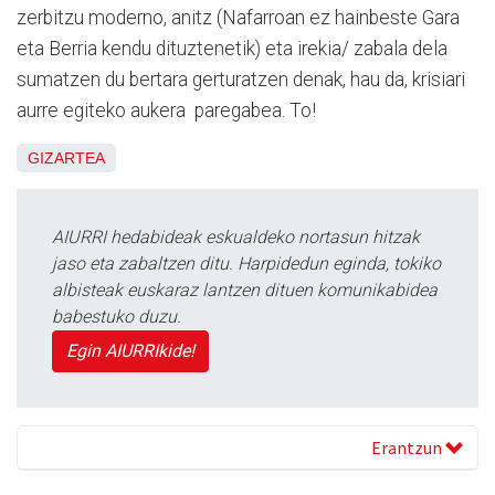
zerbitzu moderno, anitz (Nafarroan ez hainbeste Gara
eta Berria kendu dituztenetik) eta irekia/ zabala dela
sumatzen du bertara gerturatzen denak, hau da, krisiari
aurre egiteko aukera paregabea. To!
GIZARTEA
AIURRI hedabideak eskualdeko nortasun hitzak
jaso eta zabaltzen ditu. Harpidedun eginda, tokiko
albisteak euskaraz lantzen dituen komunikabidea
babestuko duzu.
Egin AIURRIkide!
Erantzun