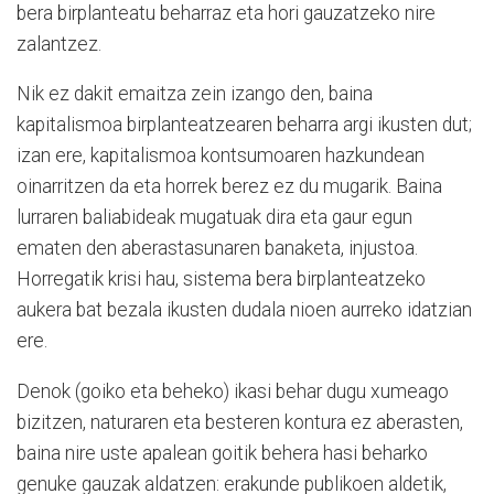
bera birplanteatu beharraz eta hori gauzatzeko nire
zalantzez.
Nik ez dakit emaitza zein izango den, baina
kapitalismoa birplanteatzearen beharra argi ikusten dut;
izan ere, kapitalismoa kontsumoaren hazkundean
oinarritzen da eta horrek berez ez du mugarik. Baina
lurraren baliabideak mugatuak dira eta gaur egun
ematen den aberastasunaren banaketa, injustoa.
Horregatik krisi hau, sistema bera birplanteatzeko
aukera bat bezala ikusten dudala nioen aurreko idatzian
ere.
Denok (goiko eta beheko) ikasi behar dugu xumeago
bizitzen, naturaren eta besteren kontura ez aberasten,
baina nire uste apalean goitik behera hasi beharko
genuke gauzak aldatzen: erakunde publikoen aldetik,