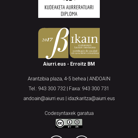
Aiurri.eus - Erroitz BM
Arantzibia plaza, 4-5 behea | ANDOAIN
Tel.: 943 300 732 | Faxa: 943 300 731
andoain@aiurri.eus | idazkaritza@aiurri.eus
Codesyntaxek garatua