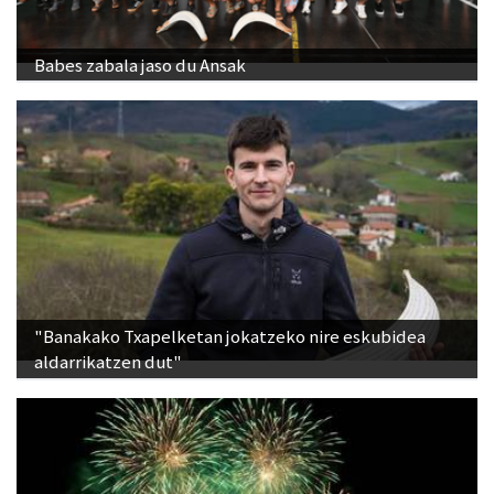
Babes zabala jaso du Ansak
"Banakako Txapelketan jokatzeko nire eskubidea
aldarrikatzen dut"