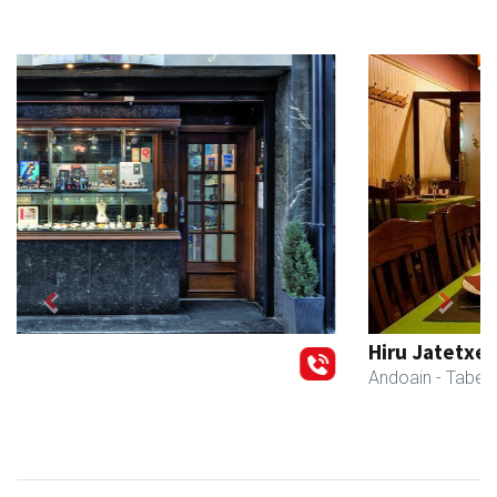
Previous
Next
Hiru Jatetxea
Andoain
- Tabernak