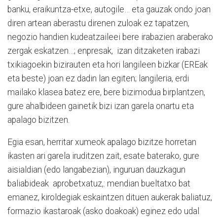
banku, eraikuntza-etxe, autogile… eta gauzak ondo joan
diren artean aberastu direnen zuloak ez tapatzen,
negozio handien kudeatzaileei bere irabazien araberako
zergak eskatzen…; enpresak, izan ditzaketen irabazi
txikiagoekin bizirauten eta hori langileen bizkar (EREak
eta beste) joan ez dadin lan egiten; langileria, erdi
mailako klasea batez ere, bere bizimodua birplantzen,
gure ahalbideen gainetik bizi izan garela onartu eta
apalago bizitzen.
Egia esan, herritar xumeok apalago bizitze horretan
ikasten ari garela iruditzen zait, esate baterako, gure
aisialdian (edo langabezian), inguruan dauzkagun
baliabideak aprobetxatuz,: mendian bueltatxo bat
emanez, kiroldegiak eskaintzen dituen aukerak baliatuz,
formazio ikastaroak (asko doakoak) eginez edo udal