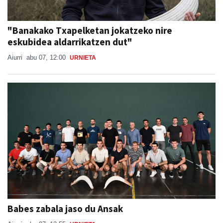
"Banakako Txapelketan jokatzeko nire
eskubidea aldarrikatzen dut"
Aiurri
abu 07, 12:00
URNIETA
Babes zabala jaso du Ansak