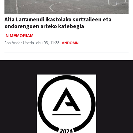
Aita Larramendi ikastolako sortzaileen eta
ondorengoen arteko katebegia
IN MEMORIAM
Jon Ander Ubeda
abu 06, 11:38
ANDOAIN