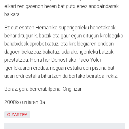
elkartzen garenon heren bat gutxienez andoaindarrak
baikara.
Ez dut esaten Hernaniko superigerileku horietakoak
behar ditugunik, baizik eta gaur egun ditugun kiroldegiko
baliabideak aprobetxatuz, eta kiroldegiaren ondoan
dagoen belazeaz baliatuz, udarako igerileku batzuk
prestatzea. Horra hor Donostiako Paco Yoldi
igerilekuaren eredua: neguan estalia den pistina bat
udan erdi-estalia bihurtzen da bertako beiratea irekiz.
Beraz, gora berrerabilpena! Ongi izan.
2008ko urriaren 3a
GIZARTEA