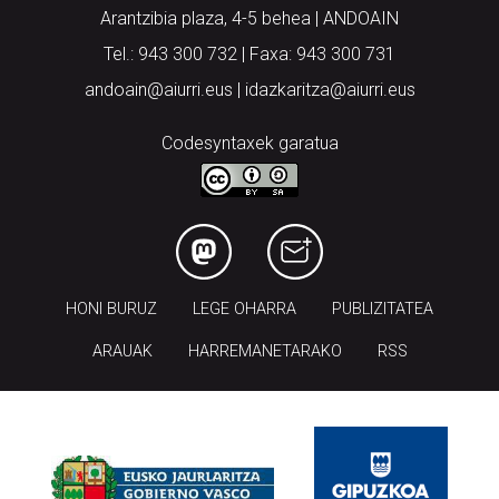
Arantzibia plaza, 4-5 behea | ANDOAIN
Tel.: 943 300 732 | Faxa: 943 300 731
andoain@aiurri.eus | idazkaritza@aiurri.eus
Codesyntaxek garatua
HONI BURUZ
LEGE OHARRA
PUBLIZITATEA
ARAUAK
HARREMANETARAKO
RSS