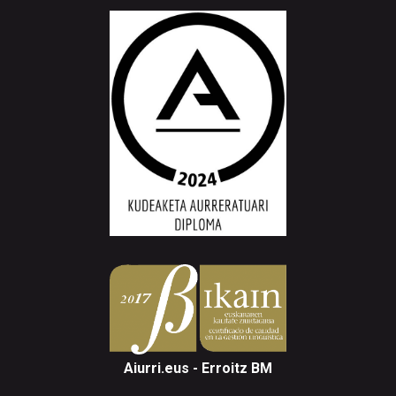
Aiurri.eus - Erroitz BM