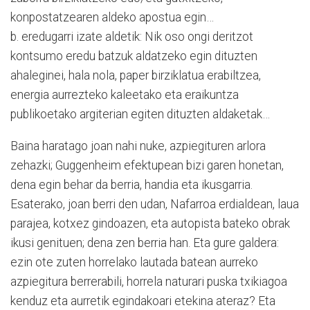
konpostatzearen aldeko apostua egin…
b. eredugarri izate aldetik: Nik oso ongi deritzot
kontsumo eredu batzuk aldatzeko egin dituzten
ahaleginei, hala nola, paper birziklatua erabiltzea,
energia aurrezteko kaleetako eta eraikuntza
publikoetako argiterian egiten dituzten aldaketak…
Baina haratago joan nahi nuke, azpiegituren arlora
zehazki; Guggenheim efektupean bizi garen honetan,
dena egin behar da berria, handia eta ikusgarria.
Esaterako, joan berri den udan, Nafarroa erdialdean, laua
parajea, kotxez gindoazen, eta autopista bateko obrak
ikusi genituen; dena zen berria han. Eta gure galdera:
ezin ote zuten horrelako lautada batean aurreko
azpiegitura berrerabili, horrela naturari puska txikiagoa
kenduz eta aurretik egindakoari etekina ateraz? Eta