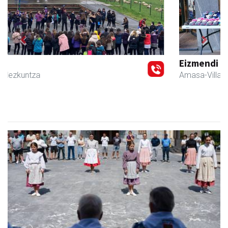
Previous
Next
Eizmendi anaiak
Amasa-Villabona
- Armategia