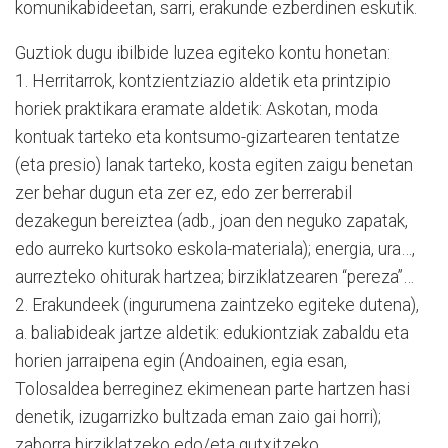
komunikabideetan, sarri, erakunde ezberdinen eskutik.
Guztiok dugu ibilbide luzea egiteko kontu honetan:
1. Herritarrok, kontzientziazio aldetik eta printzipio
horiek praktikara eramate aldetik: Askotan, moda
kontuak tarteko eta kontsumo-gizartearen tentatze
(eta presio) lanak tarteko, kosta egiten zaigu benetan
zer behar dugun eta zer ez, edo zer berrerabil
dezakegun bereiztea (adb., joan den neguko zapatak,
edo aurreko kurtsoko eskola-materiala); energia, ura…,
aurrezteko ohiturak hartzea; birziklatzearen “pereza”…
2. Erakundeek (ingurumena zaintzeko egiteke dutena),
a. baliabideak jartze aldetik: edukiontziak zabaldu eta
horien jarraipena egin (Andoainen, egia esan,
Tolosaldea berreginez ekimenean parte hartzen hasi
denetik, izugarrizko bultzada eman zaio gai horri);
zaborra birziklatzeko edo/eta gutxitzeko,