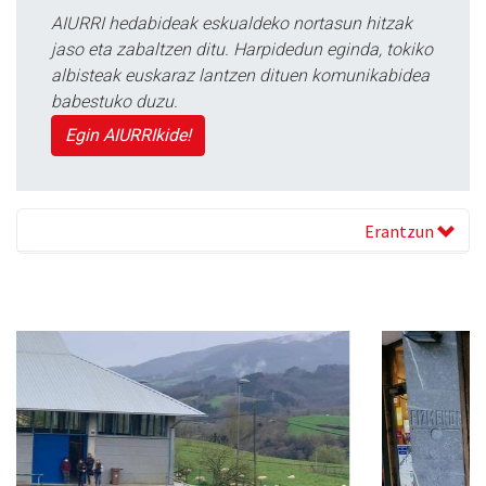
AIURRI hedabideak eskualdeko nortasun hitzak
jaso eta zabaltzen ditu. Harpidedun eginda, tokiko
albisteak euskaraz lantzen dituen komunikabidea
babestuko duzu.
Egin AIURRIkide!
Erantzun