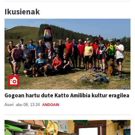
Ikusienak
Gogoan hartu dute Katto Amilibia kultur eragilea
Aiurri
abu 08, 13:24
ANDOAIN