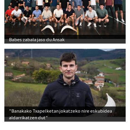
Babes zabala jaso du Ansak
"Banakako Txapelketan jokatzeko nire eskubidea
aldarrikatzen dut"