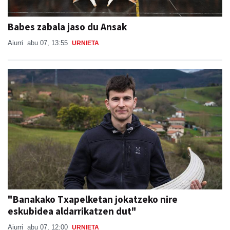
Babes zabala jaso du Ansak
Aiurri
abu 07, 13:55
URNIETA
"Banakako Txapelketan jokatzeko nire
eskubidea aldarrikatzen dut"
Aiurri
abu 07, 12:00
URNIETA