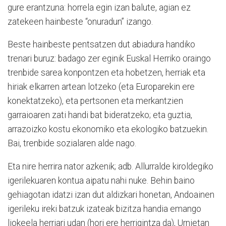
gure erantzuna: horrela egin izan balute, agian ez
zatekeen hainbeste “onuradun” izango.
Beste hainbeste pentsatzen dut abiadura handiko
trenari buruz: badago zer eginik Euskal Herriko oraingo
trenbide sarea konpontzen eta hobetzen, herriak eta
hiriak elkarren artean lotzeko (eta Europarekin ere
konektatzeko), eta pertsonen eta merkantzien
garraioaren zati handi bat bideratzeko; eta guztia,
arrazoizko kostu ekonomiko eta ekologiko batzuekin.
Bai, trenbide sozialaren alde nago.
Eta nire herrira nator azkenik; adb. Allurralde kiroldegiko
igerilekuaren kontua aipatu nahi nuke. Behin baino
gehiagotan idatzi izan dut aldizkari honetan, Andoainen
igerileku ireki batzuk izateak bizitza handia emango
liokeela herriari udan (hori ere herrigintza da), Urnietan