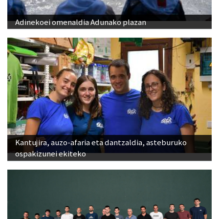
Adinekoei omenaldia Adunako plazan
Kantujira, auzo-afaria eta dantzaldia, asteburuko
ospakizunei ekiteko