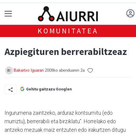
KOMUNITATEA
Azpiegituren berrerabiltzeaz
Bakartxo Iguaran
2008ko abenduaren 2a
Gehitu gaitzazu Googlen
Ingurumena zaintzeko, arduraz kontsumitu (edo
murriztu), berrerabili eta birziklatu”. Horrelako edo
antzeko mezuak maiz entzuten edo irakurtzen ditugu