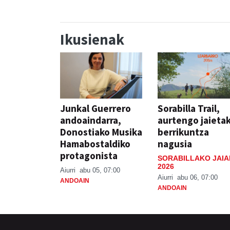
Ikusienak
Junkal Guerrero
Sorabilla Trail,
andoaindarra,
aurtengo jaieta
Donostiako Musika
berrikuntza
Hamabostaldiko
nagusia
protagonista
SORABILLAKO JAIA
2026
Aiurri
abu 05, 07:00
Aiurri
abu 06, 07:00
ANDOAIN
ANDOAIN