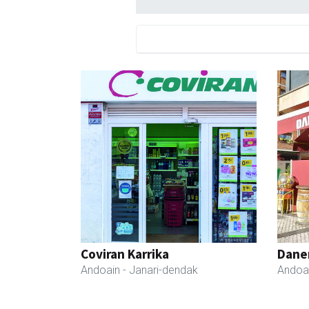
Coviran Karrika
Dane
Andoain
- Janari-dendak
Andoa