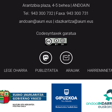
Arantzibia plaza, 4-5 behea | ANDOAIN
Tel.: 943 300 732 | Faxa: 943 300 731
andoain@aiurri.eus | idazkaritza@aiurri.eus
Codesyntaxek garatua
LEGE OHARRA
PUBLIZITATEA
ARAUAK
HARREMANET