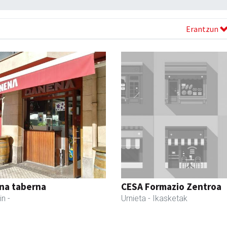
Erantzun
na taberna
CESA Formazio Zentroa
in
-
Urnieta
- Ikasketak