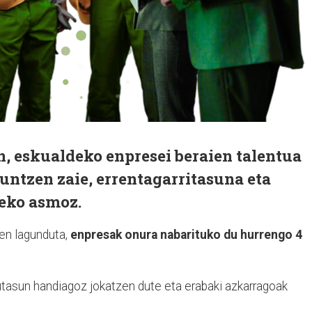
n, eskualdeko enpresei beraien
talentua
untzen zaie,
errentagarritasuna eta
zeko
asmoz.
en lagunduta,
enpresak onura nabarituko du hurrengo 4
utasun handiagoz jokatzen dute eta erabaki azkarragoak