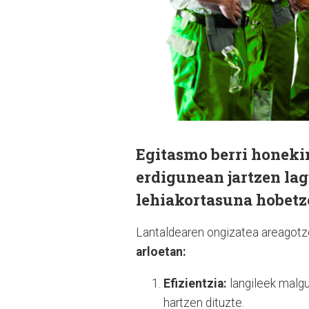
Egitasmo berri honeki
erdigunean jartzen
lag
lehiakortasuna hobet
Lantaldearen ongizatea areagotz
arloetan:
Efizientzia:
langileek malg
hartzen dituzte.