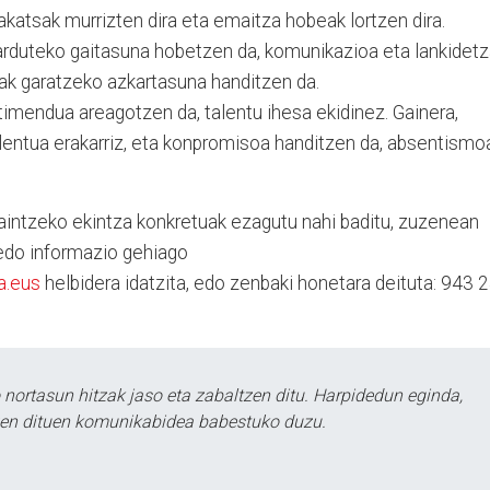
katsak murrizten dira eta emaitza hobeak lortzen dira.
jarduteko gaitasuna hobetzen da, komunikazioa eta lankidet
uak garatzeko azkartasuna handitzen da.
imendua areagotzen da, talentu ihesa ekidinez. Gainera,
talentua erakarriz, eta konpromisoa handitzen da, absentismo
aintzeko ekintza konkretuak ezagutu nahi baditu, zuzenean
do informazio gehiago
a.eus
helbidera idatzita, edo zenbaki honetara deituta: 943 
ortasun hitzak jaso eta zabaltzen ditu. Harpidedun eginda,
tzen dituen komunikabidea babestuko duzu.