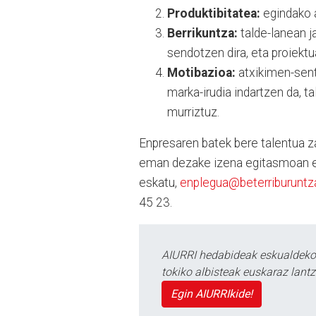
Produktibitatea:
egindako a
Berrikuntza:
talde-lanean 
sendotzen dira, eta proiekt
Motibazioa:
atxikimen-sent
marka-irudia indartzen da, 
murriztuz.
Enpresaren batek bere talentua z
eman dezake izena egitasmoan e
eskatu,
enplegua@beterriburuntz
45 23.
AIURRI hedabideak eskualdeko n
tokiko albisteak euskaraz lan
Egin AIURRIkide!