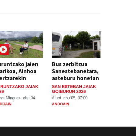
runtzako jaien
Bus zerbitzua
arikoa, Ainhoa
Sanestebanetara,
ertzarekin
asteburu honetan
RUNTZAKO JAIAK
SAN ESTEBAN JAIAK
26
GOIBURUN 2026
bat Minguez
abu 04
Aiurri
abu 05, 07:00
DOAIN
ANDOAIN