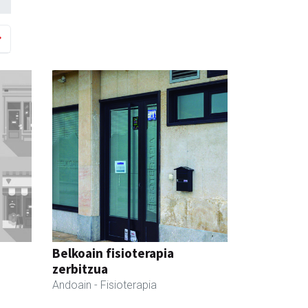
Belkoain fisioterapia
zerbitzua
Andoain
- Fisioterapia