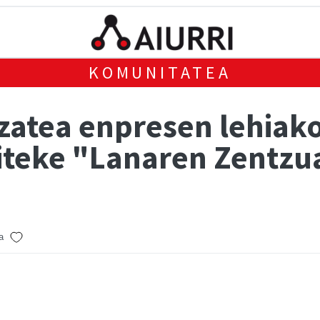
KOMUNITATEA
zatea enpresen lehiak
iteke "Lanaren Zentzu
a