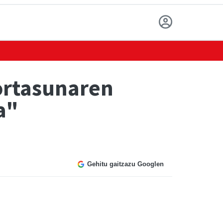
ortasunaren
a"
Gehitu gaitzazu Googlen