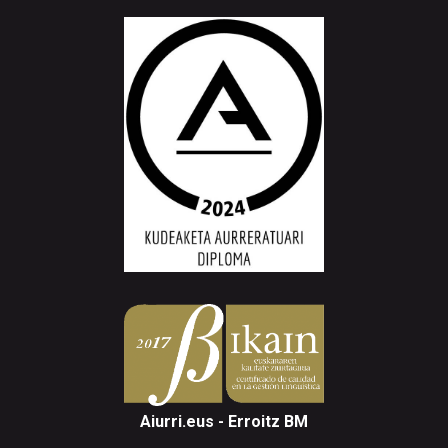
Aiurri.eus - Erroitz BM