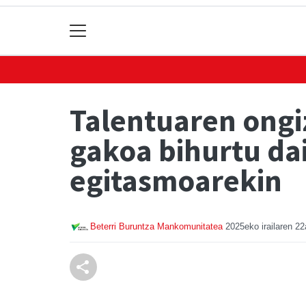
Talentuaren ongi
gakoa bihurtu da
egitasmoarekin
Beterri Buruntza Mankomunitatea
2025eko irailaren 22