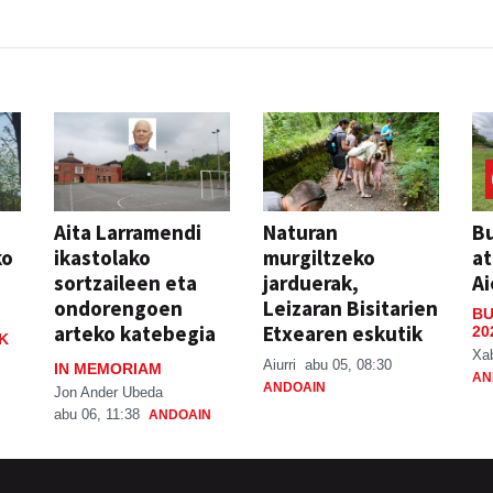
Aita Larramendi
Naturan
Bu
ko
ikastolako
murgiltzeko
at
sortzaileen eta
jarduerak,
Ai
ondorengoen
Leizaran Bisitarien
BU
arteko katebegia
Etxearen eskutik
20
K
Xa
Aiurri
abu 05, 08:30
IN MEMORIAM
AN
ANDOAIN
Jon Ander Ubeda
abu 06, 11:38
ANDOAIN