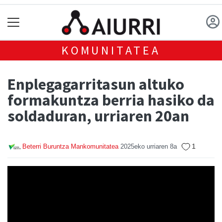
KOMUNITATEA
Enplegagarritasun altuko
formakuntza berria hasiko da
soldaduran, urriaren 20an
1
Beterri Buruntza Mankomunitatea
2025eko urriaren 8a