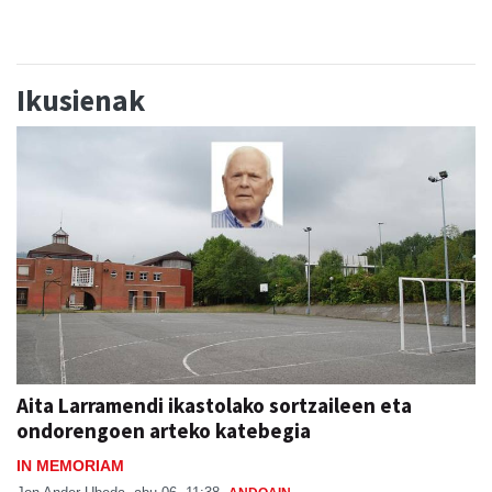
Ikusienak
Aita Larramendi ikastolako sortzaileen eta
ondorengoen arteko katebegia
IN MEMORIAM