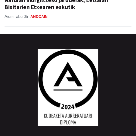
Bisitarien Etxearen eskutik
Aiurri
abu 05
ANDOAIN