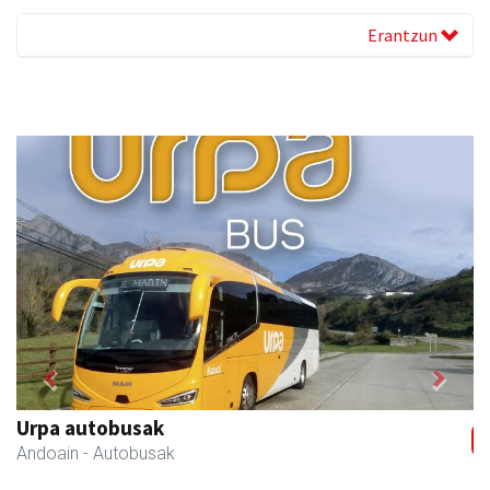
Erantzun
Previous
Next
Egape Ikastola
Urnieta
- Hezkuntza