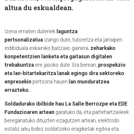
altua
du eskualdean.
Izena ematen dutenek
laguntza
pertsonalizatua
izango dute, tutoretza eta jarraipen
indibiduala eskainiko baitzaie; gainera,
zeharkako
konpetentzien lanketa eta gaitasun digitalen
trebakuntza
ere jasoko dute. Era berean,
prospekzio
eta lan-bitartekaritza lanak egingo dira sektoreko
enpresekin
pertsona hauen
lan munduratzea
errazteko.
Soldadurako ibilbide hau
La Salle Berrozpe eta EDE
Fundazioaren artean
garatuko da, eta partehartzaileek
bereganatuko dituzten ezagutzen artean, elektrodo
estaliz arku bidez soldatzeko eragiketak egitea eta