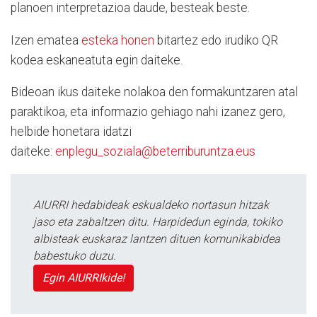
planoen interpretazioa daude, besteak beste.
Izen ematea
esteka honen
bitartez edo irudiko QR
kodea eskaneatuta egin daiteke.
Bideoan ikus daiteke nolakoa den formakuntzaren atal
paraktikoa, eta informazio gehiago nahi izanez gero,
helbide honetara idatzi
daiteke:
enplegu_soziala@beterriburuntza.eus
AIURRI hedabideak eskualdeko nortasun hitzak
jaso eta zabaltzen ditu. Harpidedun eginda, tokiko
albisteak euskaraz lantzen dituen komunikabidea
babestuko duzu.
Egin AIURRIkide!