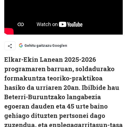
Gehitu gaitzazu Googlen
Elkar-Ekin Lanean 2025-2026
programaren barruan,
soldadurako
formakuntza teoriko-praktikoa
hasiko da urriaren 20an
. Ibilbide hau
Beterri-Buruntzako langabezia
egoeran dauden eta
45 urte baino
gehiago dituzten pertsonei
dago
zuzendua, eta
enplegagarritasun-tasa