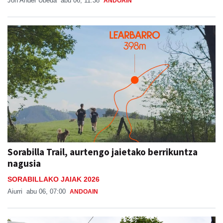
Jon Ander Ubeda
abu 06, 11:38
ANDOAIN
Sorabilla Trail, aurtengo jaietako berrikuntza
nagusia
SORABILLAKO JAIAK 2026
Aiurri
abu 06, 07:00
ANDOAIN