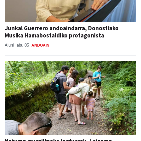
Junkal Guerrero andoaindarra, Donostiako
Musika Hamabostaldiko protagonista
Aiurri
abu 05
ANDOAIN
Naturan murgiltzeko jarduerak, Leizaran