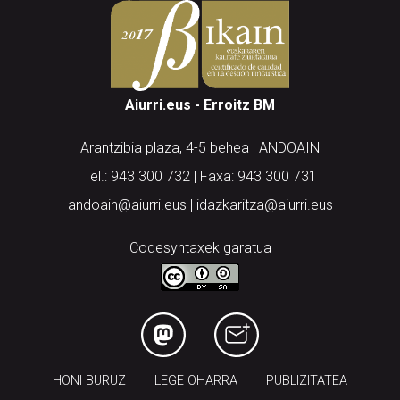
Aiurri.eus - Erroitz BM
Arantzibia plaza, 4-5 behea | ANDOAIN
Tel.: 943 300 732 | Faxa: 943 300 731
andoain@aiurri.eus | idazkaritza@aiurri.eus
Codesyntaxek garatua
HONI BURUZ
LEGE OHARRA
PUBLIZITATEA