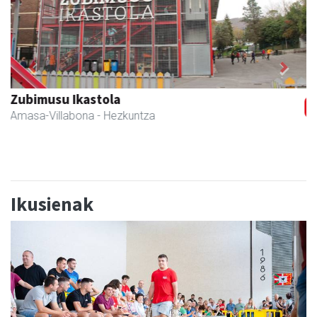
Previous
Next
Bastero Kulturgunea
Andoain
- Kulturguneak
Ikusienak