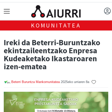
KOMUNITATEA
Ireki da Beterri-Buruntzako
ekintzaileentzako Enpresa
Kudeaketako Ikastaroaren
izen-ematea
Beterri Buruntza Mankomunitatea
2025eko urriaren 8a