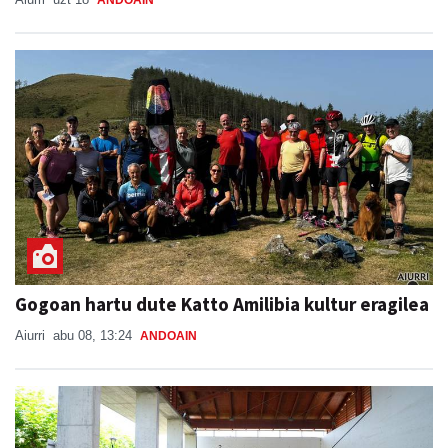
ANDOAIN
Gogoan hartu dute Katto Amilibia kultur eragilea
Aiurri
abu 08, 13:24
ANDOAIN