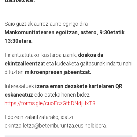
Saio guztiak aurrez-aurre egingo dira
Mankomunitatearen egoitzan, astero, 9:30etatik
13:30etara.
Finantzatutako ikastaroa izanik,
doakoa da
ekintzaileentza
t eta kudeaketa gaitasunak indartu nahi
dituzten
mikroenpresen jabeentzat.
Interesatuek
izena eman dezakete kartelaren QR
eskaneatuz
edo esteka honen bidez:
https://forms.gle/cuoFczGtbDNdjHxT8
Edozein zalantzatarako, idatzi
ekintzailetza@beterriburuntza.eus helbidera.