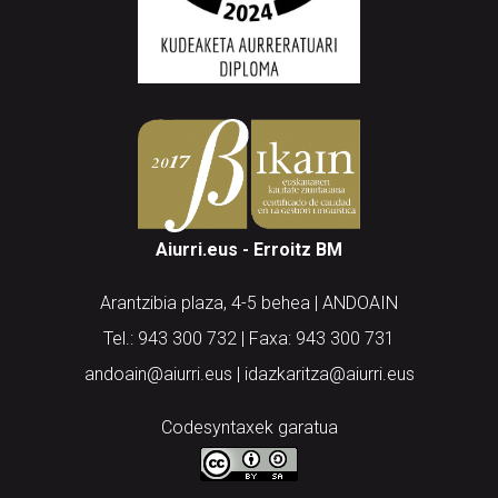
Aiurri.eus - Erroitz BM
Arantzibia plaza, 4-5 behea | ANDOAIN
Tel.: 943 300 732 | Faxa: 943 300 731
andoain@aiurri.eus | idazkaritza@aiurri.eus
Codesyntaxek garatua