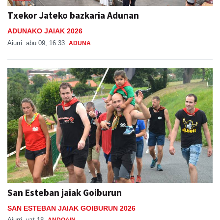
Txekor Jateko bazkaria Adunan
ADUNAKO JAIAK 2026
Aiurri
abu 09, 16:33
ADUNA
San Esteban jaiak Goiburun
SAN ESTEBAN JAIAK GOIBURUN 2026
Aiurri
uzt 18