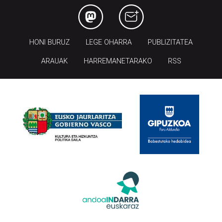
HONI BURUZ
LEGE OHARRA
PUBLIZITATEA
ARAUAK
HARREMANETARAKO
RSS