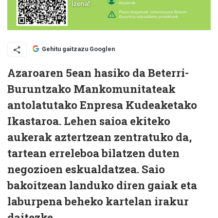
Gehitu gaitzazu Googlen
Azaroaren 5ean hasiko da
Beterri-
Buruntzako Mankomunitateak
antolatutako Enpresa Kudeaketako
Ikastaroa.
Lehen saioa ekiteko
aukerak aztertzean zentratuko da,
tartean erreleboa bilatzen duten
negozioen eskualdatzea.
Saio
bakoitzean landuko diren gaiak eta
laburpena beheko kartelan irakur
daitezke.