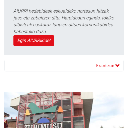
AIURRI hedabideak eskualdeko nortasun hitzak
jaso eta zabaltzen ditu. Harpidedun eginda, tokiko
albisteak euskaraz lantzen dituen komunikabidea
babestuko duzu.
Egin AIURRIkide!
Erantzun