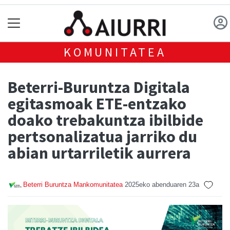
KOMUNITATEA
Beterri-Buruntza Digitala
egitasmoak ETE-entzako
doako trebakuntza ibilbide
pertsonalizatua jarriko du
abian urtarriletik aurrera
Beterri Buruntza Mankomunitatea
2025eko abenduaren 23a