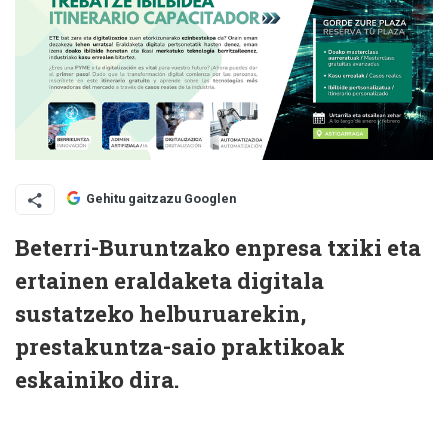
Gehitu gaitzazu Googlen
Beterri-Buruntzako enpresa txiki eta
ertainen eraldaketa digitala
sustatzeko helburuarekin,
prestakuntza-saio praktikoak
eskainiko dira.