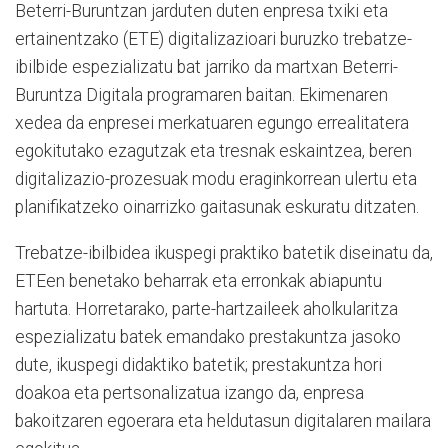
Beterri-Buruntzan jarduten duten enpresa txiki eta
ertainentzako (ETE) digitalizazioari buruzko trebatze-
ibilbide espezializatu bat jarriko da martxan Beterri-
Buruntza Digitala programaren baitan. Ekimenaren
xedea da enpresei merkatuaren egungo errealitatera
egokitutako ezagutzak eta tresnak eskaintzea, beren
digitalizazio-prozesuak modu eraginkorrean ulertu eta
planifikatzeko oinarrizko gaitasunak eskuratu ditzaten.
Trebatze-ibilbidea ikuspegi praktiko batetik diseinatu da,
ETEen benetako beharrak eta erronkak abiapuntu
hartuta. Horretarako, parte-hartzaileek aholkularitza
espezializatu batek emandako prestakuntza jasoko
dute, ikuspegi didaktiko batetik; prestakuntza hori
doakoa eta pertsonalizatua izango da, enpresa
bakoitzaren egoerara eta heldutasun digitalaren mailara