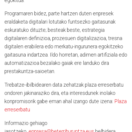
egokitua.
Programaren bidez, parte hartzen duten enpresek
eraldaketa digitalari lotutako funtsezko gaitasunak
eskuratuko dituzte; besteak beste, estrategia
digitalaren definizioa, prozesuen digitalizazioa, tresna
digitalen erabilera edo merkatu-ingurunera egokitzeko
gaitasuna indartzea. Ildo horretan, adimen artifiziala edo
automatizazioa bezalako gaiak ere landuko dira
prestakuntza-saioetan.
Trebatze-ibilbidearen data zehatzak plaza erreserbatu
ondoren jakinaraziko dira, eta interesdunek inolako
konpromisorik gabe eman ahal izango dute izena:
Plaza
erreserbatu
Informazio gehiago
jasotzeko,
enpresa@beterriburuntza.eus
helbidera