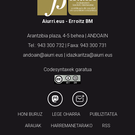
Aiurri.eus - Erroitz BM
Arantzibia plaza, 4-5 behea | ANDOAIN
Tel.: 943 300 732 | Faxa: 943 300 731
andoain@aiurri.eus | idazkaritza@aiurri.eus
Codesyntaxek garatua
HONI BURUZ
LEGE OHARRA
PUBLIZITATEA
ARAUAK
HARREMANETARAKO
RSS