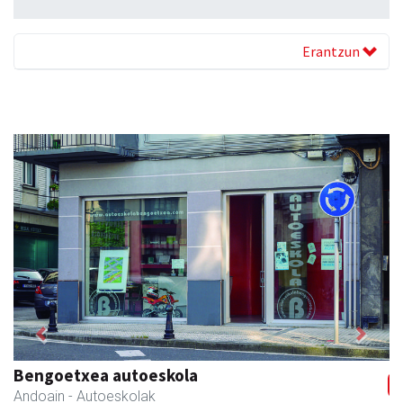
Erantzun
Previous
Next
Kabela
Asteasu
- Gozotegiak