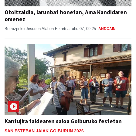
Otoitzaldia, larunbat honetan, Ama Kandidaren
omenez
Berrozpeko Jesusen Alaben Elkartea
abu 07, 09:25
ANDOAIN
Kantujira taldearen saioa Goiburuko festetan
SAN ESTEBAN JAIAK GOIBURUN 2026