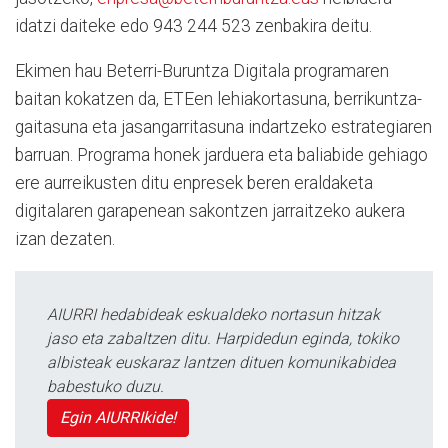
idatzi daiteke edo 943 244 523 zenbakira deitu.
Ekimen hau Beterri-Buruntza Digitala programaren
baitan kokatzen da, ETEen lehiakortasuna, berrikuntza-
gaitasuna eta jasangarritasuna indartzeko estrategiaren
barruan. Programa honek jarduera eta baliabide gehiago
ere aurreikusten ditu enpresek beren eraldaketa
digitalaren garapenean sakontzen jarraitzeko aukera
izan dezaten.
AIURRI hedabideak eskualdeko nortasun hitzak
jaso eta zabaltzen ditu. Harpidedun eginda, tokiko
albisteak euskaraz lantzen dituen komunikabidea
babestuko duzu.
Egin AIURRIkide!