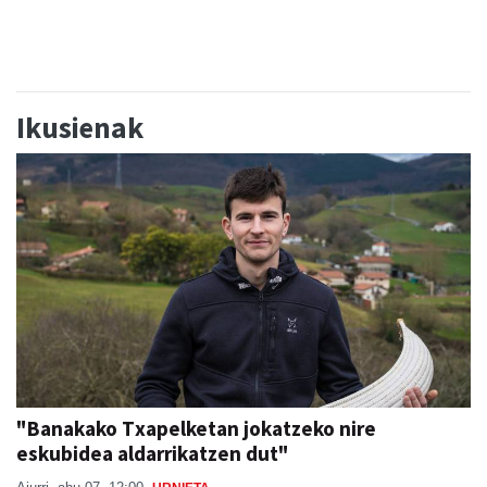
Ikusienak
"Banakako Txapelketan jokatzeko nire
eskubidea aldarrikatzen dut"