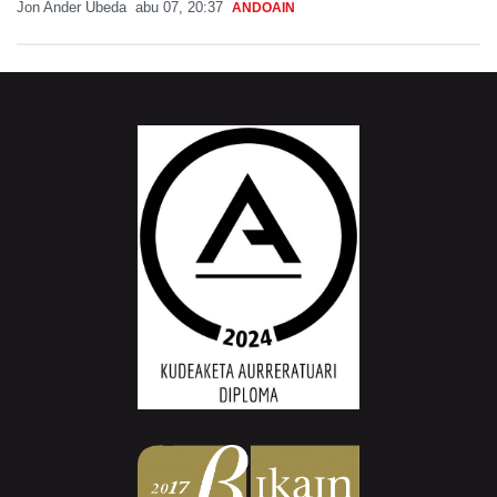
Jon Ander Ubeda
abu 07, 20:37
ANDOAIN