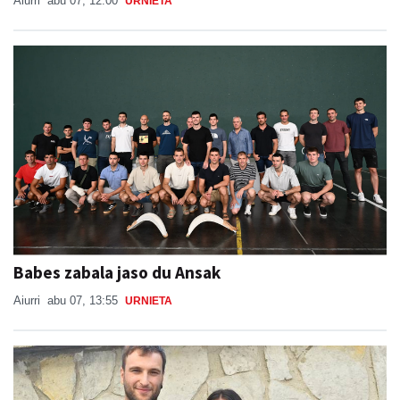
Aiurri
abu 07, 12:00
URNIETA
Babes zabala jaso du Ansak
Aiurri
abu 07, 13:55
URNIETA