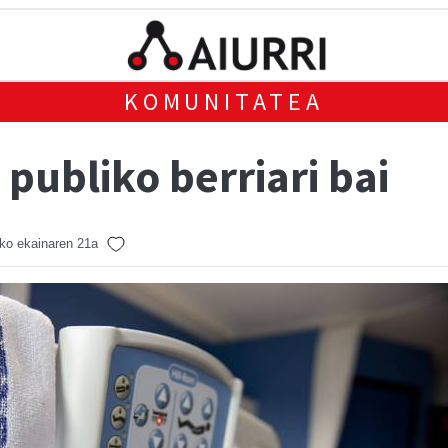
KOMUNITATEA
 publiko berriari bai
ko ekainaren 21a