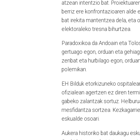
atzean intentzio bat. Proiektuar
berriz ere konfrontazioaren alde 
bat irekita mantentzea dela, eta 
elektoraleko tresna bihurtzea.
Paradoxikoa da Andoain eta Tolos
gertuago egon, orduan eta gehia
zenbat eta hurbilago egon, ordua
polemikan.
EH Bilduk etorkizuneko ospitalea
ofizialean agertzen ez diren term
gabeko zalantzak sortuz. Helburua 
mesfidantza sortzea. Kezkagarrien
eskualde osoari.
Aukera historiko bat daukagu esk