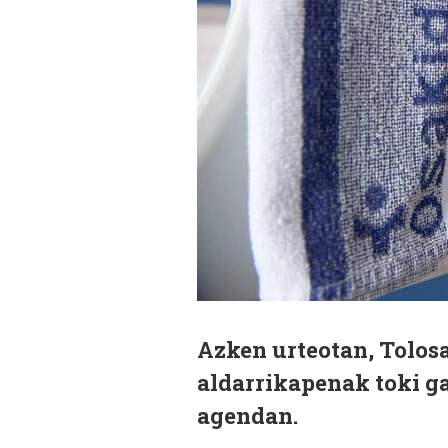
Azken urteotan, Tolosa
aldarrikapenak toki g
agendan.