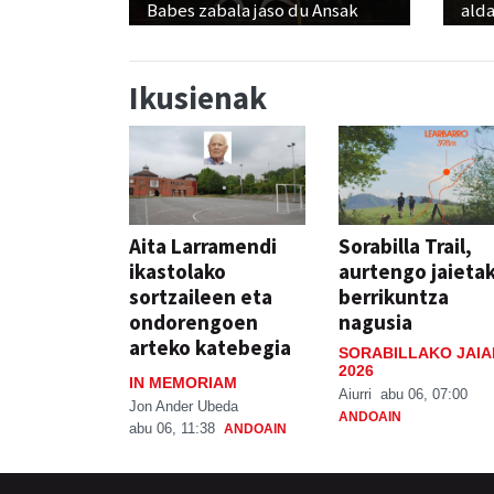
Babes zabala jaso du Ansak
alda
Ikusienak
Aita Larramendi
Sorabilla Trail,
ikastolako
aurtengo jaieta
sortzaileen eta
berrikuntza
ondorengoen
nagusia
arteko katebegia
SORABILLAKO JAIA
2026
IN MEMORIAM
Aiurri
abu 06, 07:00
Jon Ander Ubeda
ANDOAIN
abu 06, 11:38
ANDOAIN