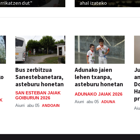
rrikatzen dut"
ahal izateko
Bus zerbitzua
Adunako jaien
Ju
ko
Sanestebanetara,
lehen txanpa,
an
asteburu honetan
asteburu honetan
Do
H
SAN ESTEBAN JAIAK
ADUNAKO JAIAK 2026
pr
GOIBURUN 2026
K
Aiurri
abu 05
ADUNA
Aiurri
abu 05
ANDOAIN
Aiu