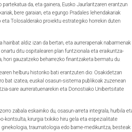
o partekatua da, eta gainera, Eusko Jaurlaritzaren erantzun
akariak, bere garaian, eta egungo Pradales lehendakariak
o eta Tolosalderako proiektu estrategiko horrekin duten
a hainbat aldiz izan da bertan, eta aurrerapenak nabarmenak
onartu ditu ospitalearen plan funtzionala eta eraikuntza-
ra, hori gauzatzeko beharrezko finantzaketa bermatu du.
aren helburu historiko bati erantzuten dio: Osakidetzan
ro bat izatea, euskal osasun-sistema publikoak zuzenean
zia-sare aurreratuenarekin eta Donostiako Unibertsitate
orro zabala eskainiko du, osasun-arreta integrala, hurbila et
kontsulta, kirurgia txikiko hiru gela eta espezialitate
a, ginekologia, traumatologia edo barne-medikuntza, besteak