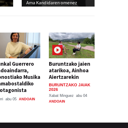
Ama Kandidaren omenez
nkal Guerrero
Buruntzako jaien
doaindarra,
atarikoa, Ainhoa
nostiako Musika
Aiertzarekin
amabostaldiko
BURUNTZAKO JAIAK
otagonista
2026
Xabat Minguez
abu 04
rri
abu 05
ANDOAIN
ANDOAIN