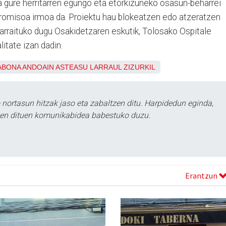
a gure herritarren egungo eta etorkizuneko osasun-beharrei
romisoa irmoa da. Proiektu hau blokeatzen edo atzeratzen
jarraituko dugu Osakidetzaren eskutik, Tolosako Ospitale
litate izan dadin.
ABONA
ANDOAIN
ASTEASU
LARRAUL
ZIZURKIL
ortasun hitzak jaso eta zabaltzen ditu. Harpidedun eginda,
tzen dituen komunikabidea babestuko duzu.
Erantzun