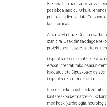
Eskaera hau herritarren artean os
positiboa jaso du. Urkullu lehend
publikoki adierazi dute Tolosarak
konpromisoa.
Alberto MartÌnez Osasun sailburu
izan dira. Osakidetzak dagoeneko 
proiektuaren idazketa, eta, gaine
Ospitalearen eraikuntzak eskualde
erabat integratutako osasun-zent
kudeatua eta Gipuzkoako asistent
Ospitalearekin konektatua.
Etorkizuneko ospitaleak zerbitzu-z
kalitatezkoa bermatzeko. 50 kanpo-
medikoak (kardiologia, neurologi