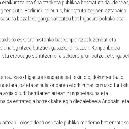
en eraikuntza eta finantzaketa publikoa bermatuta daudenean
egiten dute. Badirudi, helburua, bideratuta zegoen eztabaida
osasuna bezalako gai garrantzitsu bat higadura politiko eta
aldeko eskaera historiko bat konpontzetik zenbat eta
go ahalegintzea batzuek gatazka elikatzen. Konponbidea
n eta erosoago sentitzen dira sektore jakin batzuk etengabe
ren aurkako higadura kanpaina bati ekin dio, dokumentazio
inoetara joz eta anbulatorioaren etorkizunari buruzko funtsik
argia dirudi: herritarren artean ziurgabetasuna eta
a da estrategia horrek kalte egin diezaiekeela Andoaini eta
u artean Tolosaldeari ospitale publiko moderno bat emateko