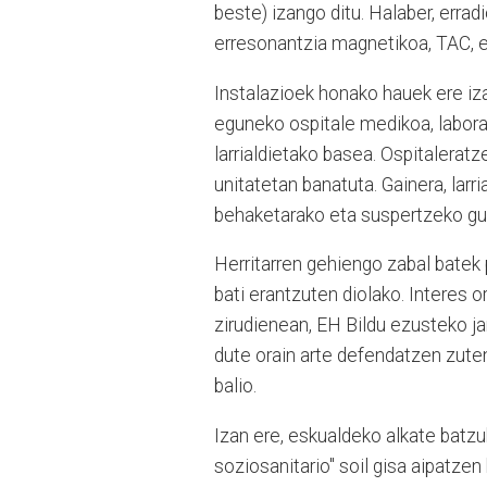
beste) izango ditu. Halaber, erra
erresonantzia magnetikoa, TAC, ek
Instalazioek honako hauek ere iza
eguneko ospitale medikoa, laborat
larrialdietako basea. Ospitaleratz
unitatetan banatuta. Gainera, larri
behaketarako eta suspertzeko gu
Herritarren gehiengo zabal batek 
bati erantzuten diolako. Interes o
zirudienean, EH Bildu ezusteko ja
dute orain arte defendatzen zuten
balio.
Izan ere, eskualdeko alkate batz
soziosanitario" soil gisa aipatzen