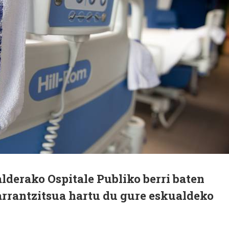
lderako Ospitale Publiko berri baten
arrantzitsua hartu du gure eskualdeko