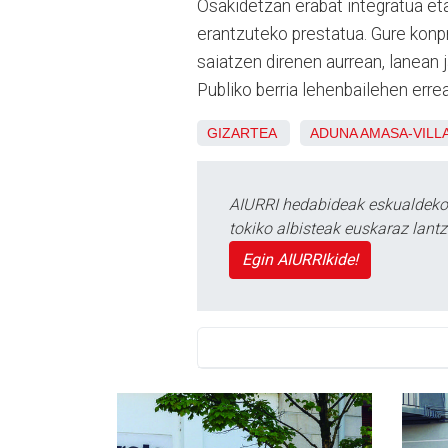
Osakidetzan erabat integratua et
erantzuteko prestatua. Gure konp
saiatzen direnen aurrean, lanean 
Publiko berria lehenbailehen errea
GIZARTEA
ADUNA
AMASA-VILL
AIURRI hedabideak eskualdeko n
tokiko albisteak euskaraz lan
Egin AIURRIkide!