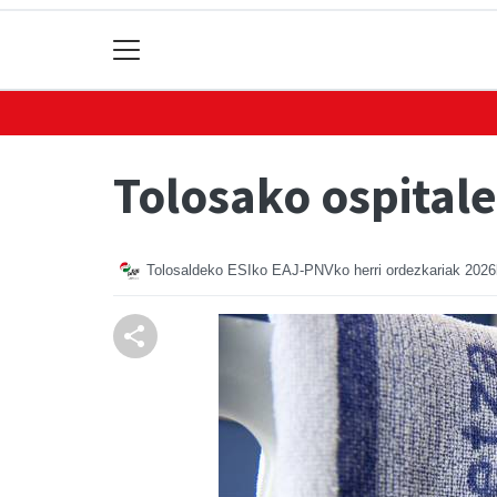
Tolosako ospitale
Tolosaldeko ESIko EAJ-PNVko herri ordezkariak
2026