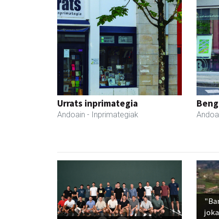
Urrats inprimategia
Beng
Andoain
- Inprimategiak
Andoa
"Ba
jok