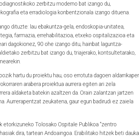
diodiagnostikoko zerbitzu moderno bat izango du,
ografia eta erradiologia konbentzionala izango dituena.
ngo dituzte: lau ebakuntza-gela, endoskopia-unitatea,
egia, farmazia, errehabilitazioa, etxeko ospitalizazioa eta
eari dagokionez, 90 ohe izango ditu, hainbat laguntza-
aldietako zerbitzu bat izango du, triajerako, kontsultetarako,
nearekin.
pozik hartu du proiektu hau, oso errotuta dagoen aldarrikape
rokorraren arabera proiektua aurrera egiten ari zela
rrera aldaketa batekin azaltzen da. Orain zalantzan jartzen
a. Aurrerapentzat zeukatena, gaur egun badirudi ez zaiela
uk etorkizuneko Tolosako Ospitale Publikoa "zentro
 hasiak dira, tartean Andoaingoa. Erabilitako hitzek beti dauk