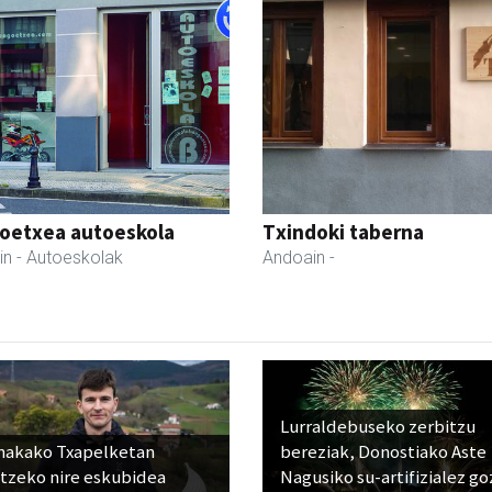
oetxea autoeskola
Txindoki taberna
in
- Autoeskolak
Andoain
-
Lurraldebuseko zerbitzu
nakako Txapelketan
bereziak, Donostiako Aste
atzeko nire eskubidea
Nagusiko su-artifizialez g