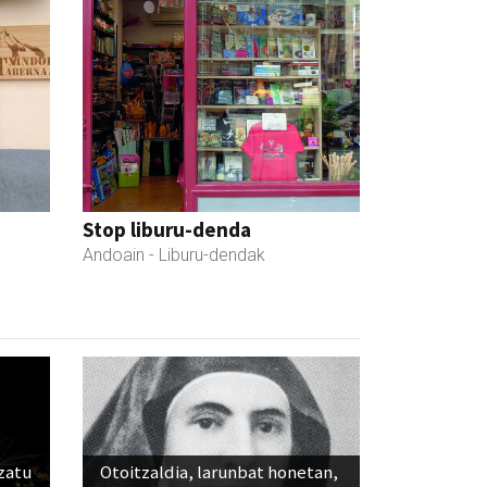
Stop liburu-denda
Andoain
- Liburu-dendak
ozatu
Otoitzaldia, larunbat honetan,