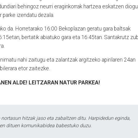
ldundiari behingoz neurri eraginkorrak hartzea eskatzen diogu
r parke izendatu dezala.
ko da. Horretarako 16:00 Bekoplazan geratu gara baltsak
:15etan, bertatik abiatuko gara eta 16:45tan. Santakrutz zub
ra.
animatu nahi zaitugu eta zalantzak argitzeko apirilaren 24an
ilerara etor zaitezke.
NEN ALDE! LEITZARAN NATUR PARKEA!
ortasun hitzak jaso eta zabaltzen ditu. Harpidedun eginda,
tzen dituen komunikabidea babestuko duzu.