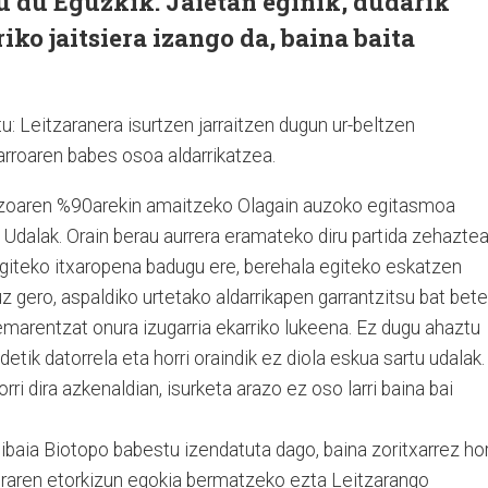
tu du Eguzkik. Jaietan eginik, dudarik
iko jaitsiera izango da, baina baita
tu: Leitzaranera isurtzen jarraitzen dugun ur-beltzen
 arroaren babes osoa aldarrikatzea.
razoaren %90arekin amaitzeko Olagain auzoko egitasmoa
dalak. Orain berau aurrera eramateko diru partida zehazte
r egiteko itxaropena badugu ere, berehala egiteko eskatzen
uz gero, aspaldiko urtetako aldarrikapen garrantzitsu bat bet
emarentzat onura izugarria ekarriko lukeena. Ez dugu ahaztu
etik datorrela eta horri oraindik ez diola eskua sartu udalak.
rri dira azkenaldian, isurketa arazo ez oso larri baina bai
ibaia Biotopo babestu izendatuta dago, baina zoritxarrez hor
eraren etorkizun egokia bermatzeko ezta Leitzarango