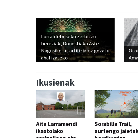
Lurraldebuseko zerbitzu
bereziak, Donostiako Aste
Nagusiko su-artifizialez gozatu
Otoi
ahal izateko
Ama
Ikusienak
Aita Larramendi
Sorabilla Trail,
ikastolako
aurtengo jaieta
sortzaileen eta
berrikuntza