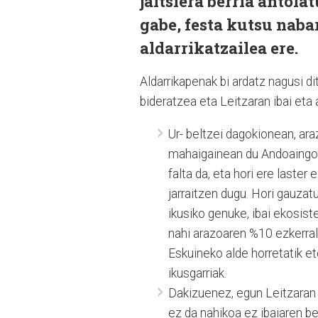
jaitsiera berria antola
gabe, festa kutsu nabar
aldarrikatzailea ere.
Aldarrikapenak bi ardatz nagusi di
bideratzea eta Leitzaran ibai eta
Ur- beltzei dagokionean, a
mahaigainean du Andoaingo U
falta da, eta hori ere laste
jarraitzen dugu. Hori gauzat
ikusiko genuke, ibai ekosist
nahi arazoaren %10 ezkerrald
Eskuineko alde horretatik eto
ikusgarriak.
Dakizuenez, egun Leitzaran 
ez da nahikoa ez ibaiaren b