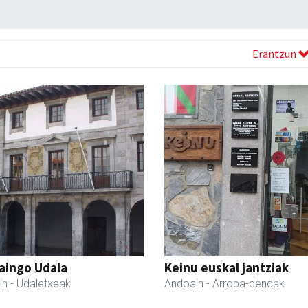
Erantzun
aingo Udala
Keinu euskal jantziak
in
- Udaletxeak
Andoain
- Arropa-dendak