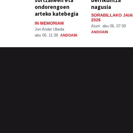
ondorengoen
nagusia
arteko katebegia
SORABILLAKO JAIA
2026
IN MEMORIAM
Aiurri
abu 06, 07:00
Jon Ander Ubeda
ANDOAIN
abu 06, 11:38
ANDOAIN