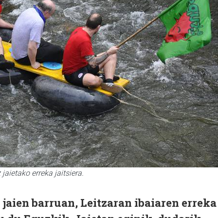
jaietako erreka jaitsiera.
 jaien barruan, Leitzaran ibaiaren erreka