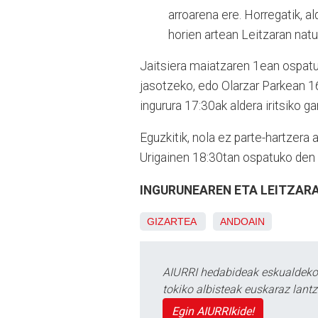
arroarena ere. Horregatik, a
horien artean Leitzaran natu
Jaitsiera maiatzaren 1ean ospatu
jasotzeko, edo Olarzar Parkean 16
ingurura 17:30ak aldera iritsiko ga
Eguzkitik, nola ez parte-hartzera 
Urigainen 18:30tan ospatuko den b
INGURUNEAREN ETA LEITZARA
GIZARTEA
ANDOAIN
AIURRI hedabideak eskualdeko n
tokiko albisteak euskaraz lan
Egin AIURRIkide!