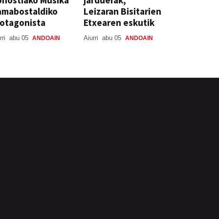
amabostaldiko
Leizaran Bisitarien
otagonista
Etxearen eskutik
rri
abu 05
Aiurri
abu 05
ANDOAIN
ANDOAIN