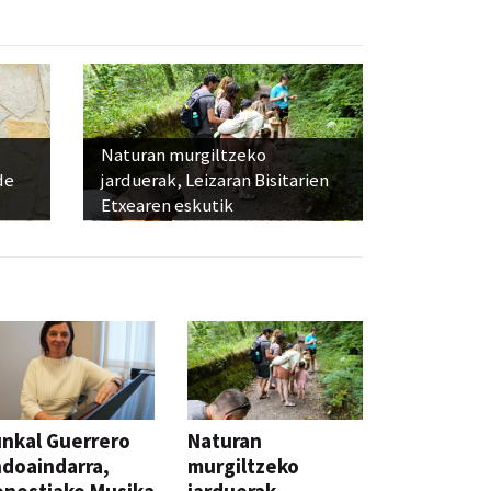
Naturan murgiltzeko
de
jarduerak, Leizaran Bisitarien
Etxearen eskutik
nkal Guerrero
Naturan
doaindarra,
murgiltzeko
nostiako Musika
jarduerak,