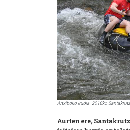
Artxiboko irudia. 2018ko Santakrutz 
Aurten ere, Santakrutz