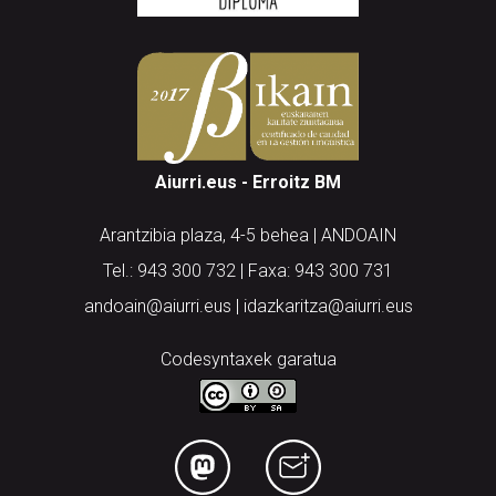
Aiurri.eus - Erroitz BM
Arantzibia plaza, 4-5 behea | ANDOAIN
Tel.: 943 300 732 | Faxa: 943 300 731
andoain@aiurri.eus | idazkaritza@aiurri.eus
Codesyntaxek garatua