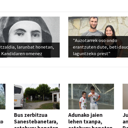
"Auzotarrek oso ondo
tzaldia, larunbat honetan,
erantzuten dute, beti dau
 Kandidaren omenez
laguntzeko prest"
Bus zerbitzua
Adunako jaien
Ju
ko
Sanestebanetara,
lehen txanpa,
an
asteburu honetan
asteburu honetan
Do