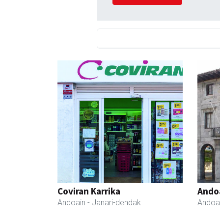
Coviran Karrika
Ando
Andoain
- Janari-dendak
Andoa