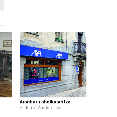
Aranburu aholkularitza
Andoain
- Aholkularitza