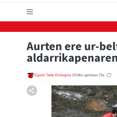
Aurten ere ur-be
aldarrikapenaren
Eguzki Talde Ekologista
2019ko apirilaren 23a