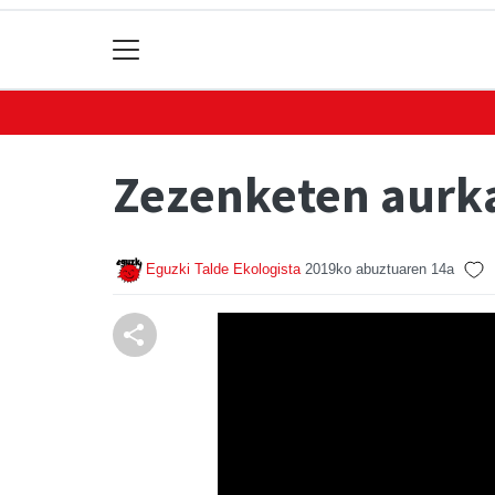
Zezenketen aurk
Eguzki Talde Ekologista
2019ko abuztuaren 14a