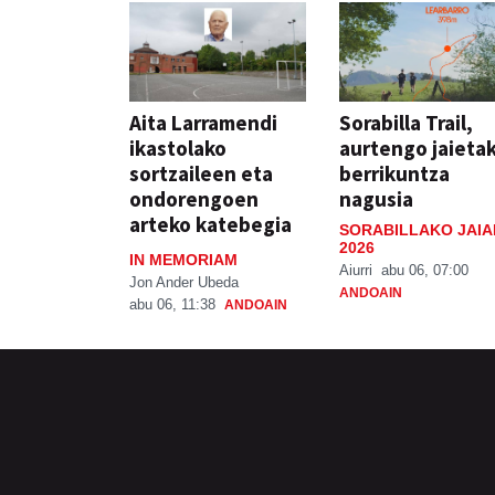
Aita Larramendi
Sorabilla Trail,
ikastolako
aurtengo jaieta
sortzaileen eta
berrikuntza
ondorengoen
nagusia
arteko katebegia
SORABILLAKO JAIA
2026
IN MEMORIAM
Aiurri
abu 06, 07:00
Jon Ander Ubeda
ANDOAIN
abu 06, 11:38
ANDOAIN