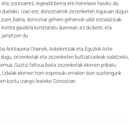
eta, zoritxarrez, legealdi berria ere horrelaxe hasiko da,
n duelako. Izan ere, donostiarrok zezenketen inguruan dugun
 zuen, baina, donostiar gehien-gehienok udal instalazioak
 kontra gaudela konstatatu duenean, ez du bete, eta
jarraitzen du.
ia Antitaurina Orainek, Askekintzak eta Eguzkik Aste
dugu, zezenketak eta zezenketen bultzatzaileak salatzeko,
bernua. Guztiz faltsua baita zezenketak ekimen pribatu
go, Udalak ekimen horri espresuki ematen dion sustengurik
en kontu izango lirateke Donostian.