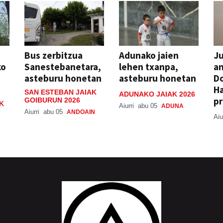
Bus zerbitzua
Adunako jaien
Ju
ko
Sanestebanetara,
lehen txanpa,
an
asteburu honetan
asteburu honetan
Do
H
SAN ESTEBAN JAIAK
ADUNAKO JAIAK 2026
pr
GOIBURUN 2026
K
Aiurri
abu 05
ADUNA
Aiurri
abu 05
ANDOAIN
Aiu