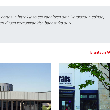
ortasun hitzak jaso eta zabaltzen ditu. Harpidedun eginda,
tzen dituen komunikabidea babestuko duzu.
Erantzun