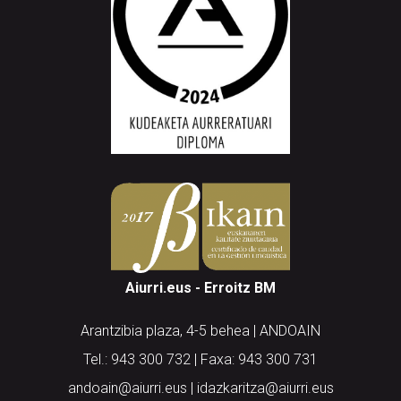
Aiurri.eus - Erroitz BM
Arantzibia plaza, 4-5 behea | ANDOAIN
Tel.: 943 300 732 | Faxa: 943 300 731
andoain@aiurri.eus | idazkaritza@aiurri.eus