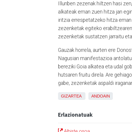
Illunben zezenak hiltzen hasi zen, 
alkateak eman zuen hitza jan egi
iritzia errespetatzeko hitza eman
zezenketak egiteko erabiltzearen
zezenketak sustatzen jarraitu eta 
Gauzak horrela, aurten ere Donost
Nagusian manifestazioa antolatu 
bereziki Goia alkatea eta udal go
hutsaren fruitu direla. Are gehia
gabe, zezenketak aspaldi iraganar
GIZARTEA
ANDOAIN
Erlazionatuak
Albiste osoa