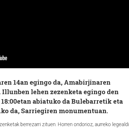
ren 14an egingo da, Amabirjinaren
 Illunben lehen zezenketa egingo den
18:00etan abiatuko da Bulebarretik eta
uko da, Sarriegiren monumentuan.
enketak berrezarri zituen. Horren ondorioz, aurreko legeald