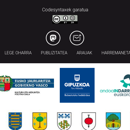
Codesyntaxek garatua
LEGE OHARRA
PUBLIZITATEA
ARAUAK
HARREMANET