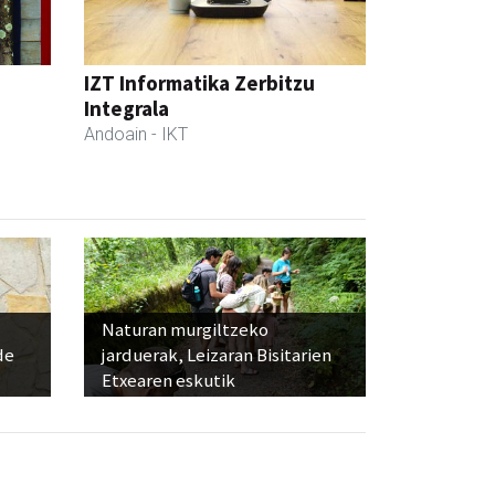
IZT Informatika Zerbitzu
Integrala
Andoain
- IKT
Naturan murgiltzeko
de
jarduerak, Leizaran Bisitarien
Etxearen eskutik