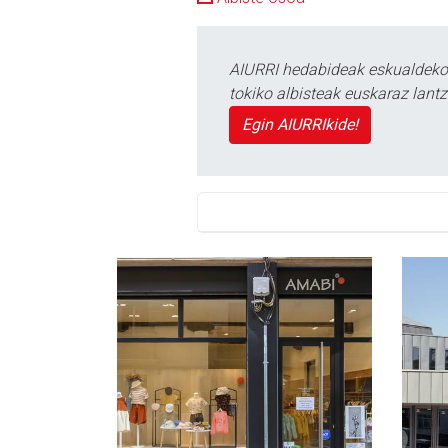
AIURRI hedabideak eskualdeko n
tokiko albisteak euskaraz lan
Egin AIURRIkide!