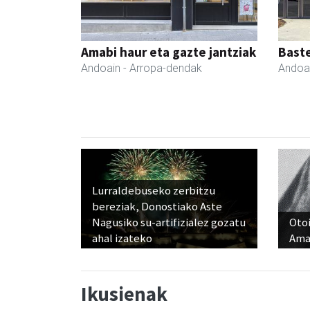
Amabi haur eta gazte jantziak
Bast
Andoain
- Arropa-dendak
Andoa
Lurraldebuseko zerbitzu
bereziak, Donostiako Aste
Nagusiko su-artifizialez gozatu
Otoi
ahal izateko
Ama
Ikusienak