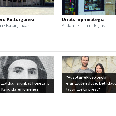
ero Kulturgunea
Urrats inprimategia
in
- Kulturguneak
Andoain
- Inprimategiak
"Auzotarrek oso ondo
tzaldia, larunbat honetan,
erantzuten dute, beti dau
 Kandidaren omenez
laguntzeko prest"