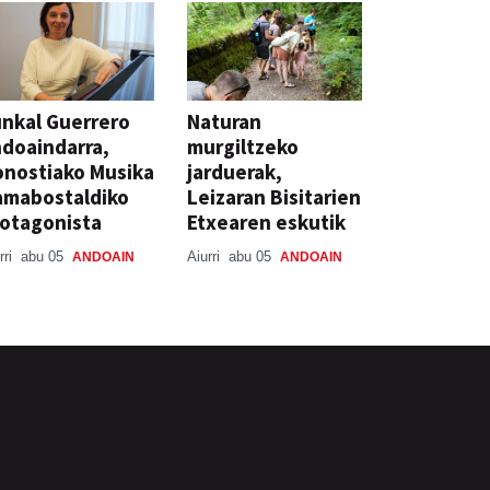
nkal Guerrero
Naturan
doaindarra,
murgiltzeko
nostiako Musika
jarduerak,
amabostaldiko
Leizaran Bisitarien
otagonista
Etxearen eskutik
rri
abu 05
Aiurri
abu 05
ANDOAIN
ANDOAIN