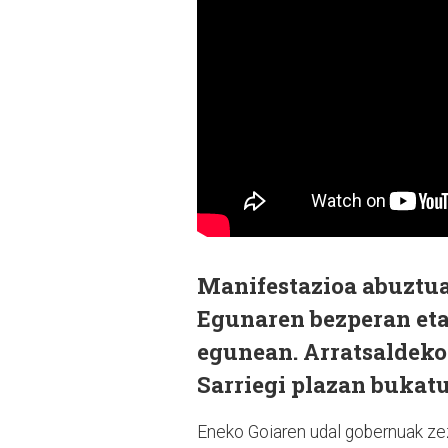
Manifestazioa abuztua
Egunaren bezperan eta
egunean. Arratsaldeko 
Sarriegi plazan bukat
Eneko Goiaren udal gobernuak zez