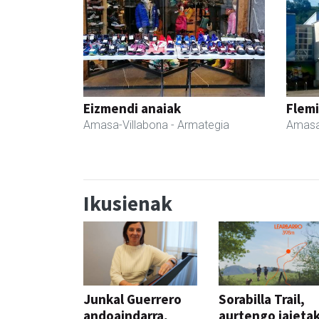
Eizmendi anaiak
Flemi
Amasa-Villabona
- Armategia
Amasa
Ikusienak
Junkal Guerrero
Sorabilla Trail,
andoaindarra,
aurtengo jaieta