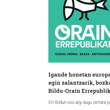
Igande honetan europa
egin zalantzarik, bozk
Bildu-Orain Errepubli
EH Bildun oso argi dugu zertara j