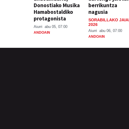
Donostiako Musika
berrikuntza
Hamabostaldiko
nagusia
protagonista
SORABILLAKO JAIA
2026
Aiurri
abu 05, 07:00
Aiurri
abu 06, 07:00
ANDOAIN
ANDOAIN