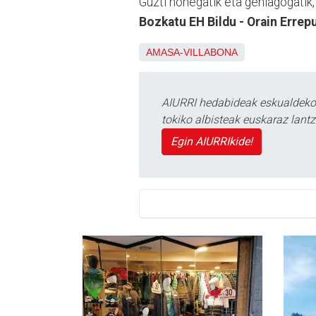
Guzti honegatik eta gehiagogatik
Bozkatu EH Bildu - Orain Errepu
AMASA-VILLABONA
AIURRI hedabideak eskualdeko n
tokiko albisteak euskaraz lan
Egin AIURRIkide!