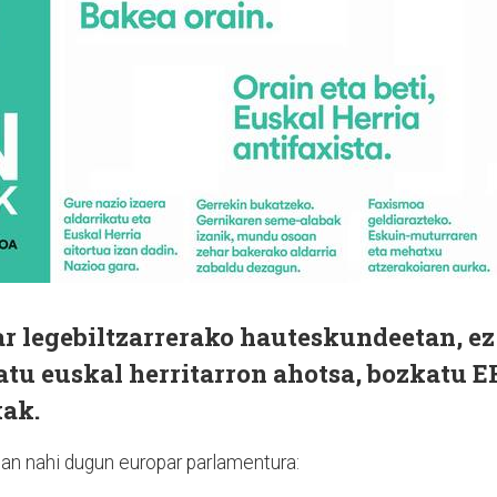
r legebiltzarrerako hauteskundeetan, ez
atu euskal herritarron ahotsa, bozkatu E
kak.
oan nahi dugun europar parlamentura: