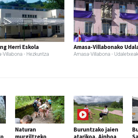
ng Herri Eskola
Amasa-Villabonako Udal
-Villabona
- Hezkuntza
Amasa-Villabona
- Udaletxea
Naturan
Buruntzako jaien
Bu
ko
murgiltzeko
atarikoa, Ainhoa
S