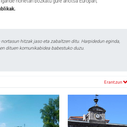
, igande honetan bozkatu gure ahotsa Europan,
blikak.
ortasun hitzak jaso eta zabaltzen ditu. Harpidedun eginda,
tzen dituen komunikabidea babestuko duzu.
Erantzun