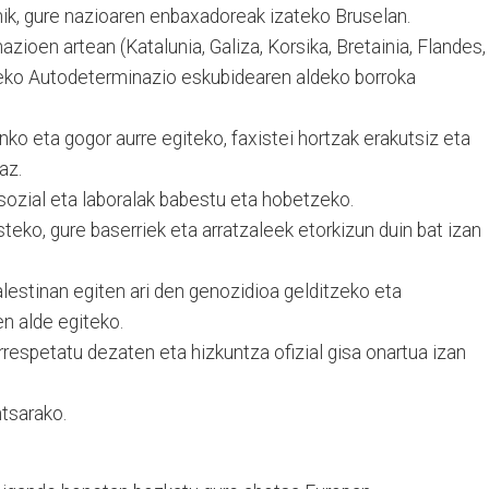
nik, gure nazioaren enbaxadoreak izateko Bruselan.
zioen artean (Katalunia, Galiza, Korsika, Bretainia, Flandes,
tzeko Autodeterminazio eskubidearen aldeko borroka
inko eta gogor aurre egiteko, faxistei hortzak erakutsiz eta
az.
sozial eta laboralak babestu eta hobetzeko.
eko, gure baserriek eta arratzaleek etorkizun duin bat izan
alestinan egiten ari den genozidioa gelditzeko eta
n alde egiteko.
rrespetatu dezaten eta hizkuntza ofizial gisa onartua izan
tsarako.