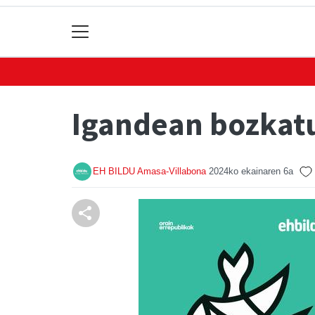
Igandean bozkatu
EH BILDU Amasa-Villabona
2024ko ekainaren 6a