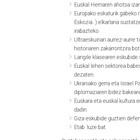
Euskal Herriaren ahotsa iza
Europako eskaturik gabeko na
Eskozia...) elkarlana susta
irabazteko.
Ultraeskuinari aurrez-aurre t
historiaren zakarrontzira bot
Langile klasearen eskubide 
Euskal lehen sektorea babest
dezaten.
Ukraniako gerra eta Israel P
diplomaziaren bidez bakeare
Euskara eta euskal kultura e
dadin.
Giza eskubide guztien defen
Etab. luze bat.