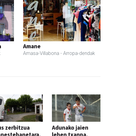
a
Amane
k
Amasa-Villabona
- Arropa-dendak
s zerbitzua
Adunako jaien
anestebanetara,
lehen txanpa,