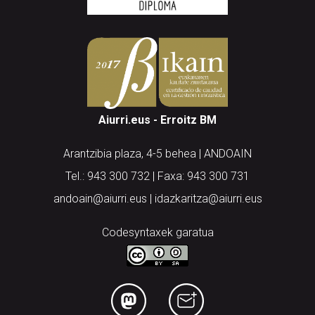
Aiurri.eus - Erroitz BM
Arantzibia plaza, 4-5 behea | ANDOAIN
Tel.: 943 300 732 | Faxa: 943 300 731
andoain@aiurri.eus | idazkaritza@aiurri.eus
Codesyntaxek garatua