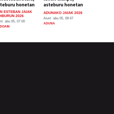
steburu honetan
asteburu honetan
N ESTEBAN JAIAK
ADUNAKO JAIAK 2026
IBURUN 2026
Aiurri
abu 05, 08:47
rri
abu 05, 07:00
ADUNA
DOAIN