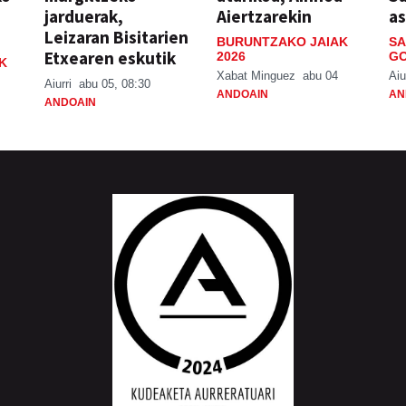
jarduerak,
Aiertzarekin
a
Leizaran Bisitarien
BURUNTZAKO JAIAK
SA
Etxearen eskutik
2026
GO
K
Xabat Minguez
abu 04
Aiu
Aiurri
abu 05, 08:30
ANDOAIN
AN
ANDOAIN