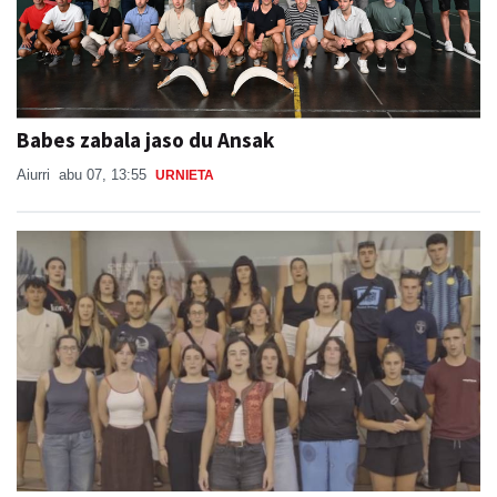
Babes zabala jaso du Ansak
Aiurri
abu 07, 13:55
URNIETA