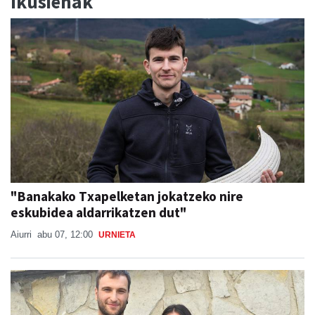
Ikusienak
"Banakako Txapelketan jokatzeko nire
eskubidea aldarrikatzen dut"
Aiurri
abu 07, 12:00
URNIETA