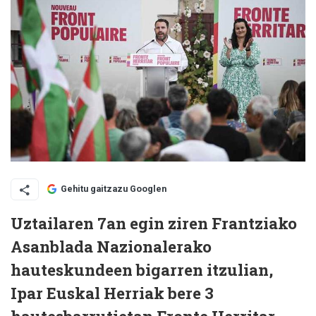
Gehitu gaitzazu Googlen
Uztailaren 7an egin ziren Frantziako
Asanblada Nazionalerako
hauteskundeen bigarren itzulian,
Ipar Euskal Herriak bere 3