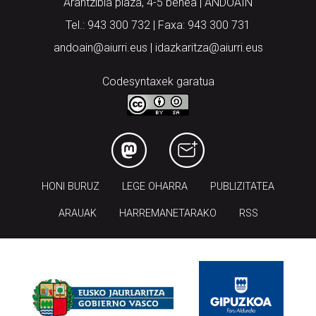
Arantzibia plaza, 4-5 behea | ANDOAIN
Tel.: 943 300 732 | Faxa: 943 300 731
andoain@aiurri.eus | idazkaritza@aiurri.eus
Codesyntaxek garatua
HONI BURUZ
LEGE OHARRA
PUBLIZITATEA
ARAUAK
HARREMANETARAKO
RSS