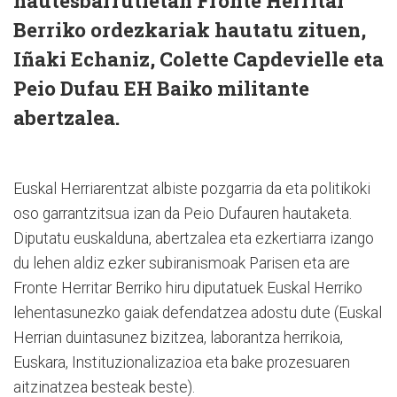
hautesbarrutietan Fronte Herritar
Berriko ordezkariak hautatu zituen,
Iñaki Echaniz, Colette Capdevielle eta
Peio Dufau EH Baiko militante
abertzalea.
Euskal Herriarentzat albiste pozgarria da eta politikoki
oso garrantzitsua izan da Peio Dufauren hautaketa.
Diputatu euskalduna, abertzalea eta ezkertiarra izango
du lehen aldiz ezker subiranismoak Parisen eta are
Fronte Herritar Berriko hiru diputatuek Euskal Herriko
lehentasunezko gaiak defendatzea adostu dute (Euskal
Herrian duintasunez bizitzea, laborantza herrikoia,
Euskara, Instituzionalizazioa eta bake prozesuaren
aitzinatzea besteak beste).