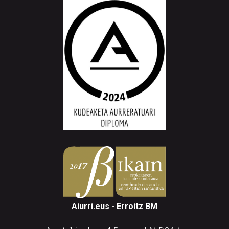
Aiurri.eus - Erroitz BM