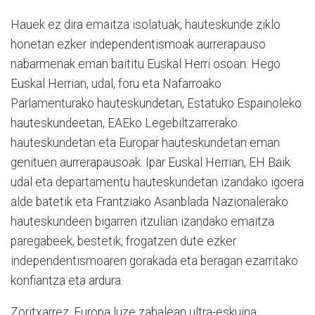
Hauek ez dira emaitza isolatuak, hauteskunde ziklo
honetan ezker independentismoak aurrerapauso
nabarmenak eman baititu Euskal Herri osoan. Hego
Euskal Herrian, udal, foru eta Nafarroako
Parlamenturako hauteskundetan, Estatuko Espainoleko
hauteskundeetan, EAEko Legebiltzarrerako
hauteskundetan eta Europar hauteskundetan eman
genituen aurrerapausoak. Ipar Euskal Herrian, EH Baik
udal eta departamentu hauteskundetan izandako igoera
alde batetik eta Frantziako Asanblada Nazionalerako
hauteskundeen bigarren itzulian izandako emaitza
paregabeek, bestetik, frogatzen dute ezker
independentismoaren gorakada eta beragan ezarritako
konfiantza eta ardura.
Zoritxarrez, Europa luze zabalean ultra-eskuina