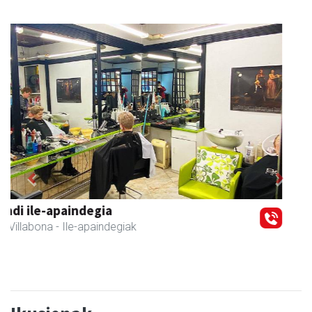
Previous
Next
Amasa-Villabonako Udala
Amasa-Villabona
- Udaletxeak