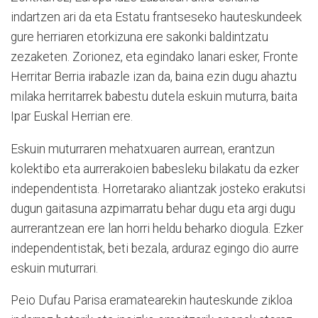
indartzen ari da eta Estatu frantseseko hauteskundeek
gure herriaren etorkizuna ere sakonki baldintzatu
zezaketen. Zorionez, eta egindako lanari esker, Fronte
Herritar Berria irabazle izan da, baina ezin dugu ahaztu
milaka herritarrek babestu dutela eskuin muturra, baita
Ipar Euskal Herrian ere.
Eskuin muturraren mehatxuaren aurrean, erantzun
kolektibo eta aurrerakoien babesleku bilakatu da ezker
independentista. Horretarako aliantzak josteko erakutsi
dugun gaitasuna azpimarratu behar dugu eta argi dugu
aurrerantzean ere lan horri heldu beharko diogula. Ezker
independentistak, beti bezala, arduraz egingo dio aurre
eskuin muturrari.
Peio Dufau Parisa eramatearekin hauteskunde zikloa