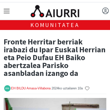
KOMUNITATEA
Fronte Herritar berriak
irabazi du Ipar Euskal Herrian
eta Peio Dufau EH Baiko
abertzalea Parisko
asanbladan izango da
EH BILDU Amasa-Villabona
2024ko uztailaren 10a