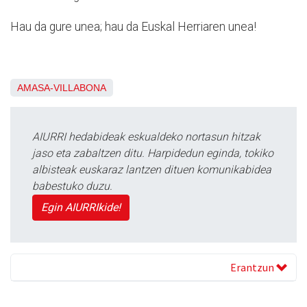
Hau da gure unea; hau da Euskal Herriaren unea!
AMASA-VILLABONA
AIURRI hedabideak eskualdeko nortasun hitzak
jaso eta zabaltzen ditu. Harpidedun eginda, tokiko
albisteak euskaraz lantzen dituen komunikabidea
babestuko duzu.
Egin AIURRIkide!
Erantzun