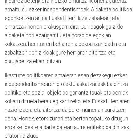
indarrez beterik eta inoizko emaitzarik onenak ateraz
amaitu du ezker independentismoak. Aldaketa politikoa
egonkortzen ari da Euskal Herri luze zabalean, eta
emaitzak horren erakusgarri dira. Guri dagokigu ziklo
aldaketa hori ezaugarritu eta norabide egokian
kokatzea, herritarren beharren aldekoa izan dadin eta
zabaltzen den zikloak gure herriaren aitortza eta
burujabetza ekarri ditzan.
Ikasturte politikoaren amaieran esan dezakegu ezker
independentismoaren proiektu askatzaileak baldintza
politiko eta sozial objektibo garrantzitsuak eta berriak
kokatu dituela berau egikaritzeko, eta Euskal Herriaren
nazio izaera eta aitortza da bere muinenan aurkitzen
dena. Horrek, etorkizunari eta bertan topatuko ditugun
erronkei beste aldarte batean aurre egiteko baldintzak
eratorri dizkigu.