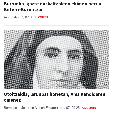
Burrunba, gazte euskaltzaleen ekimen berria
Beterri-Buruntzan
Aiurri
abu 07, 07:00
URNIETA
Otoitzaldia, larunbat honetan, Ama Kandidaren
omenez
Berrozpeko Jesusen Alaben Elkartea
abu 07, 09:25
ANDOAIN