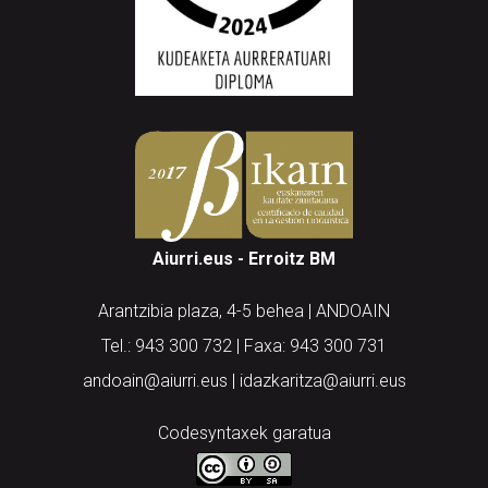
Aiurri.eus - Erroitz BM
Arantzibia plaza, 4-5 behea | ANDOAIN
Tel.: 943 300 732 | Faxa: 943 300 731
andoain@aiurri.eus | idazkaritza@aiurri.eus
Codesyntaxek garatua