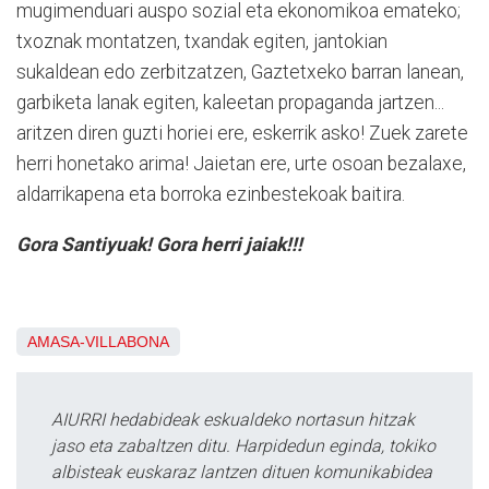
mugimenduari auspo sozial eta ekonomikoa emateko;
txoznak montatzen, txandak egiten, jantokian
sukaldean edo zerbitzatzen, Gaztetxeko barran lanean,
garbiketa lanak egiten, kaleetan propaganda jartzen...
aritzen diren guzti horiei ere, eskerrik asko! Zuek zarete
herri honetako arima! Jaietan ere, urte osoan bezalaxe,
aldarrikapena eta borroka ezinbestekoak baitira.
Gora Santiyuak! Gora herri jaiak!!!
AMASA-VILLABONA
AIURRI hedabideak eskualdeko nortasun hitzak
jaso eta zabaltzen ditu. Harpidedun eginda, tokiko
albisteak euskaraz lantzen dituen komunikabidea