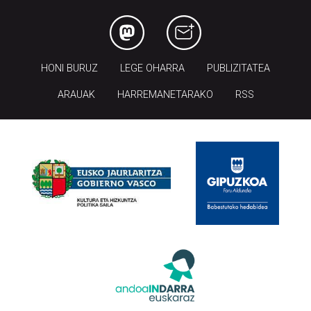
HONI BURUZ
LEGE OHARRA
PUBLIZITATEA
ARAUAK
HARREMANETARAKO
RSS