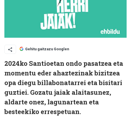
Gehitu gaitzazu Googlen
2024ko Santioetan ondo pasatzea eta
momentu eder ahaztezinak bizitzea
opa diegu billabonatarrei eta bisitari
guztiei. Gozatu jaiak alaitasunez,
aldarte onez, lagunartean eta
besteekiko errespetuan.