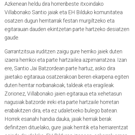
Azkenean heldu dira horrenbeste itxoindako
Villabonako Santio jaiak eta EH Bilduko komunitatea
osatzen dugun herritarrak festan murgiltzeko eta
egitarauan dauden ekintzetan parte hartzeko desiatzen
gaude.
Garrantzitsua iruditzen zaigu gure herriko jaiek duten
izaera herrikoi eta parte hartzailea azpimarratzea. Izan
ere, Santio Jai Batzordean parte hartuz, asko dira
jaietako egitaraua osatzerakoan beren ekarpena egiten
duten herritar norbanakoak, taldeak eta eragileak.
Zorionez, Villabonako jaien egitaraua eta xehetasun
nagusiak batzorde ireki eta parte hartzaile horretan
erabakitzen dira, eta ez udaletxeko bulego batean.
Horrek esanahi handia dauka, jaiak herriak berak
definitzen dituelako, gure jaiak herritik eta herriarentzat