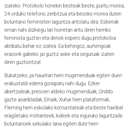
izateko. Protokolo honekin besteak beste, puntu morea,
24 orduko telefono zerbitzua eta besoko morea duten
boluntario feministen laguntza antolatu dira. Eskerrak
eman nahi dizkiegu lan horretan aritu diren herriko
feminista guztiei eta denok espero dugu protokoloa
aktibatu behar ez izatea. Ea behingoz, aurtengoak
erasorik gabeko jai guztiz aske eta seguruak izaten
diren guztiontzat.
Bukatzeko, jai hauetan herri mugimenduak egiten duen
erakustaldi ederra goraipatu nahi dugu. Ezker
abertzaleak, presoen aldeko mugimenduak, Onddo
gazte asanbladak, Ernaik, Xuhar herri plataformak,
Fleming herri eskolako komunitateak eta beste hainbat
eragiletako militanteek, kideek eta inguruko laguntzaile
boluntarioek sekulako lana egiten dute herri