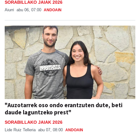
SORABILLAKO JAIAK 2026
Aiurri
abu 06, 07:00
ANDOAIN
"Auzotarrek oso ondo erantzuten dute, beti
daude laguntzeko prest"
SORABILLAKO JAIAK 2026
Lide Ruiz Telleria
abu 07, 08:00
ANDOAIN