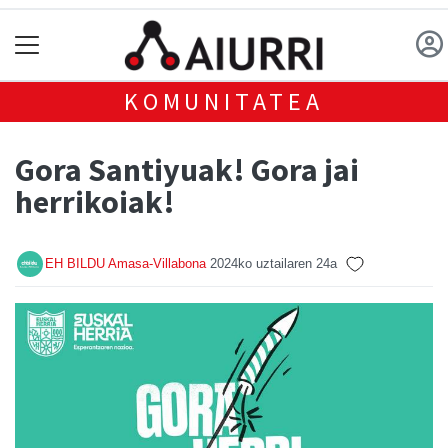
KOMUNITATEA
Gora Santiyuak! Gora jai
herrikoiak!
EH BILDU Amasa-Villabona
2024ko uztailaren 24a