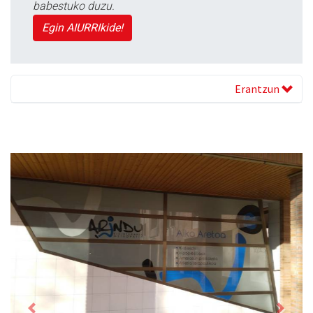
babestuko duzu.
Egin AIURRIkide!
Erantzun