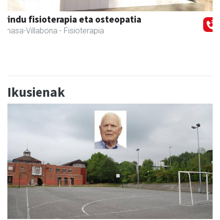
Previous
Next
Fleming Herri Eskola
Amasa-Villabona
- Hezkuntza
Ikusienak