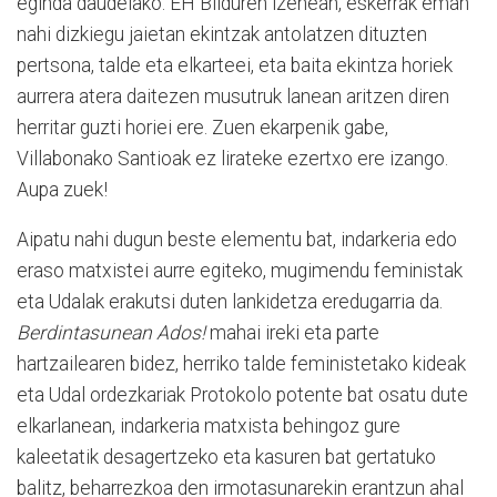
eginda daudelako. EH Bilduren izenean, eskerrak eman
nahi dizkiegu jaietan ekintzak antolatzen dituzten
pertsona, talde eta elkarteei, eta baita ekintza horiek
aurrera atera daitezen musutruk lanean aritzen diren
herritar guzti horiei ere. Zuen ekarpenik gabe,
Villabonako Santioak ez lirateke ezertxo ere izango.
Aupa zuek!
Aipatu nahi dugun beste elementu bat, indarkeria edo
eraso matxistei aurre egiteko, mugimendu feministak
eta Udalak erakutsi duten lankidetza eredugarria da.
Berdintasunean Ados!
mahai ireki eta parte
hartzailearen bidez, herriko talde feministetako kideak
eta Udal ordezkariak Protokolo potente bat osatu dute
elkarlanean, indarkeria matxista behingoz gure
kaleetatik desagertzeko eta kasuren bat gertatuko
balitz, beharrezkoa den irmotasunarekin erantzun ahal