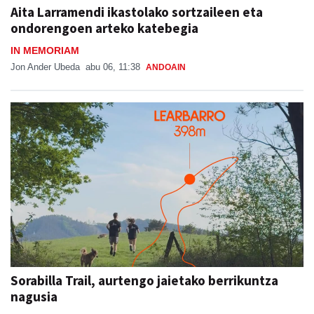
Aita Larramendi ikastolako sortzaileen eta
ondorengoen arteko katebegia
IN MEMORIAM
Jon Ander Ubeda
abu 06, 11:38
ANDOAIN
Sorabilla Trail, aurtengo jaietako berrikuntza
nagusia