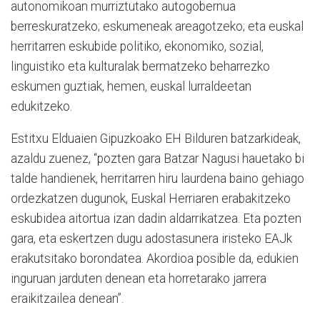
autonomikoan murriztutako autogobernua
berreskuratzeko; eskumeneak areagotzeko; eta euskal
herritarren eskubide politiko, ekonomiko, sozial,
linguistiko eta kulturalak bermatzeko beharrezko
eskumen guztiak, hemen, euskal lurraldeetan
edukitzeko.
Estitxu Elduaien Gipuzkoako EH Bilduren batzarkideak,
azaldu zuenez, “pozten gara Batzar Nagusi hauetako bi
talde handienek, herritarren hiru laurdena baino gehiago
ordezkatzen dugunok, Euskal Herriaren erabakitzeko
eskubidea aitortua izan dadin aldarrikatzea. Eta pozten
gara, eta eskertzen dugu adostasunera iristeko EAJk
erakutsitako borondatea. Akordioa posible da, edukien
inguruan jarduten denean eta horretarako jarrera
eraikitzailea denean”.