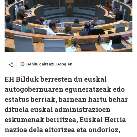
Gehitu gaitzazu Googlen
EH Bilduk berresten du euskal
autogobernuaren eguneratzeak edo
estatus berriak, barnean hartu behar
dituela euskal administrazioen
eskumenak berritzea, Euskal Herria
nazioa dela aitortzea eta ondorioz,