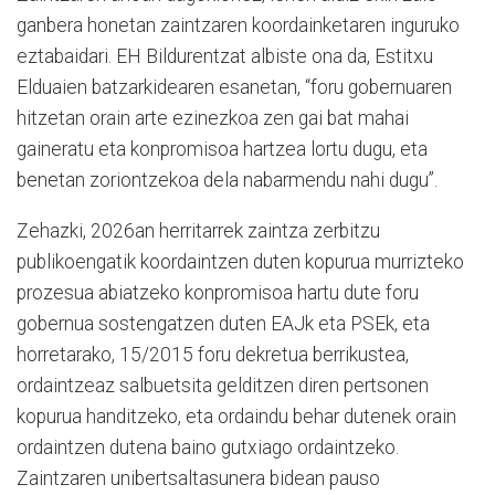
ganbera honetan zaintzaren koordainketaren inguruko
eztabaidari. EH Bildurentzat albiste ona da, Estitxu
Elduaien batzarkidearen esanetan, “foru gobernuaren
hitzetan orain arte ezinezkoa zen gai bat mahai
gaineratu eta konpromisoa hartzea lortu dugu, eta
benetan zoriontzekoa dela nabarmendu nahi dugu”.
Zehazki, 2026an herritarrek zaintza zerbitzu
publikoengatik koordaintzen duten kopurua murrizteko
prozesua abiatzeko konpromisoa hartu dute foru
gobernua sostengatzen duten EAJk eta PSEk, eta
horretarako, 15/2015 foru dekretua berrikustea,
ordaintzeaz salbuetsita gelditzen diren pertsonen
kopurua handitzeko, eta ordaindu behar dutenek orain
ordaintzen dutena baino gutxiago ordaintzeko.
Zaintzaren unibertsaltasunera bidean pauso