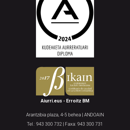
Aiurri.eus - Erroitz BM
Arantzibia plaza, 4-5 behea | ANDOAIN
Tel.: 943 300 732 | Faxa: 943 300 731