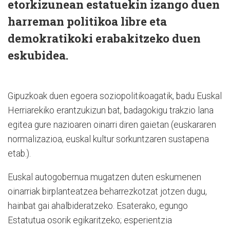
etorkizunean estatuekin izango duen
harreman politikoa libre eta
demokratikoki erabakitzeko duen
eskubidea.
Gipuzkoak duen egoera soziopolitikoagatik, badu Euskal
Herriarekiko erantzukizun bat, badagokigu trakzio lana
egitea gure nazioaren oinarri diren gaietan (euskararen
normalizazioa, euskal kultur sorkuntzaren sustapena
etab.).
Euskal autogobernua mugatzen duten eskumenen
oinarriak birplanteatzea beharrezkotzat jotzen dugu,
hainbat gai ahalbideratzeko. Esaterako, egungo
Estatutua osorik egikaritzeko; esperientzia