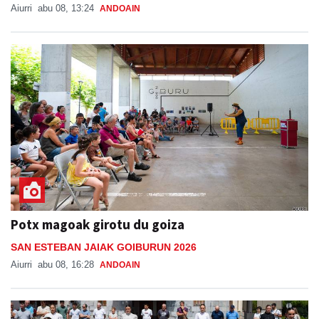
Aiurri
abu 08, 13:24
ANDOAIN
Potx magoak girotu du goiza
SAN ESTEBAN JAIAK GOIBURUN 2026
Aiurri
abu 08, 16:28
ANDOAIN