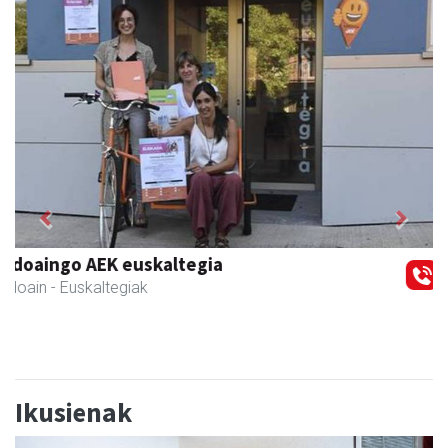
Previous
Next
Amasa kafetegia
Amasa-Villabona
- Gozotegiak
Ikusienak