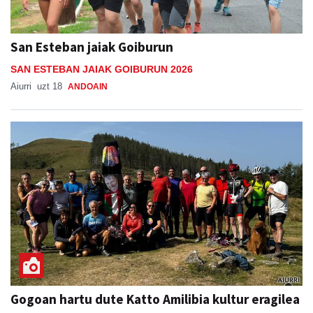
San Esteban jaiak Goiburun
SAN ESTEBAN JAIAK GOIBURUN 2026
Aiurri
uzt 18
ANDOAIN
Gogoan hartu dute Katto Amilibia kultur eragilea