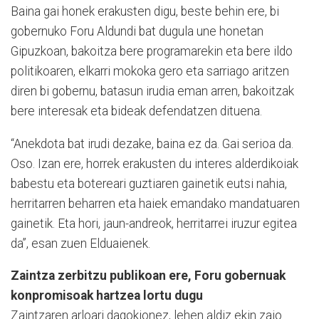
Baina gai honek erakusten digu, beste behin ere, bi
gobernuko Foru Aldundi bat dugula une honetan
Gipuzkoan, bakoitza bere programarekin eta bere ildo
politikoaren, elkarri mokoka gero eta sarriago aritzen
diren bi gobernu, batasun irudia eman arren, bakoitzak
bere interesak eta bideak defendatzen dituena.
“Anekdota bat irudi dezake, baina ez da. Gai serioa da.
Oso. Izan ere, horrek erakusten du interes alderdikoiak
babestu eta botereari guztiaren gainetik eutsi nahia,
herritarren beharren eta haiek emandako mandatuaren
gainetik. Eta hori, jaun-andreok, herritarrei iruzur egitea
da”, esan zuen Elduaienek.
Zaintza zerbitzu publikoan ere, Foru gobernuak
konpromisoak hartzea lortu dugu
Zaintzaren arloari dagokionez, lehen aldiz ekin zaio