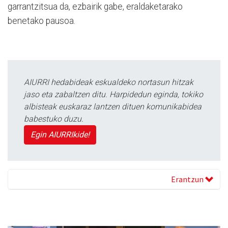
garrantzitsua da, ezbairik gabe, eraldaketarako
benetako pausoa.
AIURRI hedabideak eskualdeko nortasun hitzak
jaso eta zabaltzen ditu. Harpidedun eginda, tokiko
albisteak euskaraz lantzen dituen komunikabidea
babestuko duzu.
Egin AIURRIkide!
Erantzun