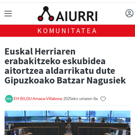
KOMUNITATEA
Euskal Herriaren
erabakitzeko eskubidea
aitortzea aldarrikatu dute
Gipuzkoako Batzar Nagusiek
EH BILDU Amasa-Villabona
2025eko urriaren 8a