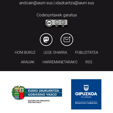
andoain@aiurri.eus | idazkaritza@aiurri.eus
Codesyntaxek garatua
HONI BURUZ
LEGE OHARRA
PUBLIZITATEA
ARAUAK
HARREMANETARAKO
RSS