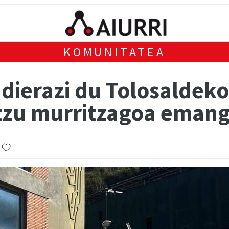
KOMUNITATEA
dierazi du Tolosaldeko
itzu murritzagoa eman