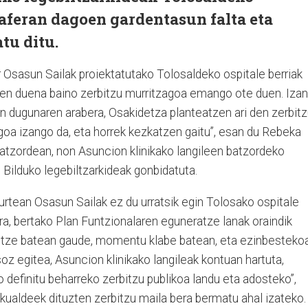
aferan dagoen gardentasun falta eta
tu ditu.
 Osasun Sailak proiektatutako Tolosaldeko ospitale berriak
ten duena baino zerbitzu murritzagoa emango ote duen. Izan
in dugunaren arabera, Osakidetza planteatzen ari den zerbit
goa izango da, eta horrek kezkatzen gaitu”, esan du Rebeka
tzordean, non Asuncion klinikako langileen batzordeko
 Bilduko legebiltzarkideak gonbidatuta.
rtean Osasun Sailak ez du urratsik egin Tolosako ospitale
ra, bertako Plan Funtzionalaren eguneratze lanak oraindik
utze batean gaude, momentu klabe batean, eta ezinbesteko
z egitea, Asuncion klinikako langileak kontuan hartuta,
definitu beharreko zerbitzu publikoa landu eta adosteko”,
kualdeek dituzten zerbitzu maila bera bermatu ahal izateko.