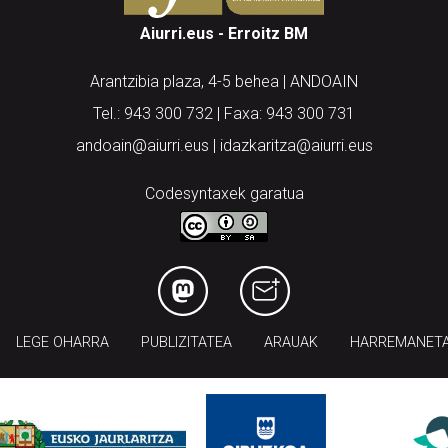
Aiurri.eus - Erroitz BM
Arantzibia plaza, 4-5 behea | ANDOAIN
Tel.: 943 300 732 | Faxa: 943 300 731
andoain@aiurri.eus | idazkaritza@aiurri.eus
Codesyntaxek garatua
LEGE OHARRA
PUBLIZITATEA
ARAUAK
HARREMANET