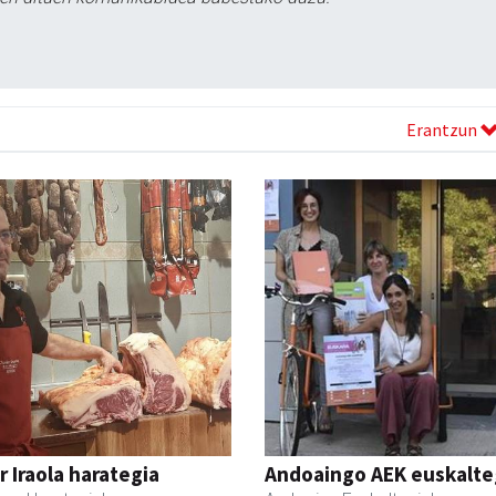
Erantzun
r Iraola harategia
Andoaingo AEK euskalte