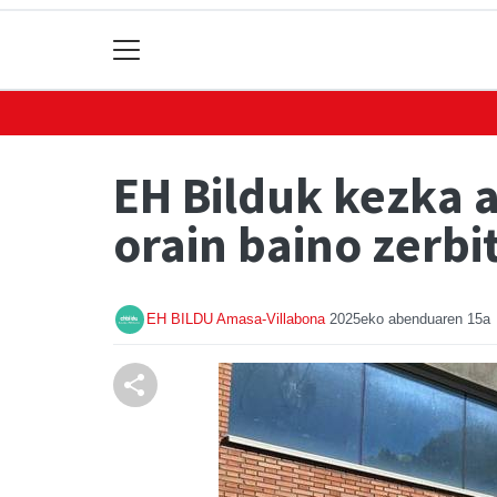
EH Bilduk kezka a
orain baino zerb
EH BILDU Amasa-Villabona
2025eko abenduaren 15a