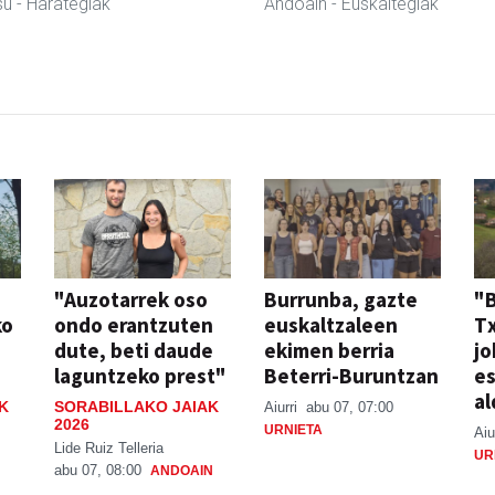
su
- Harategiak
Andoain
- Euskaltegiak
"Auzotarrek oso
Burrunba, gazte
"
ko
ondo erantzuten
euskaltzaleen
T
dute, beti daude
ekimen berria
jo
laguntzeko prest"
Beterri-Buruntzan
e
al
K
SORABILLAKO JAIAK
Aiurri
abu 07, 07:00
2026
URNIETA
Aiu
Lide Ruiz Telleria
UR
abu 07, 08:00
ANDOAIN