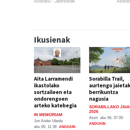
Asteasu
- Jatetxeak
Astea
Ikusienak
Aita Larramendi
Sorabilla Trail,
ikastolako
aurtengo jaieta
sortzaileen eta
berrikuntza
ondorengoen
nagusia
arteko katebegia
SORABILLAKO JAIA
2026
IN MEMORIAM
Aiurri
abu 06, 07:00
Jon Ander Ubeda
ANDOAIN
abu 06, 11:38
ANDOAIN