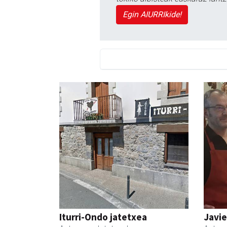
Egin AIURRIkide!
Iturri-Ondo jatetxea
Javie