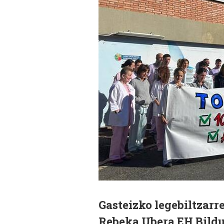
Gasteizko legebiltzarr
Rebeka Ubera EH Bildu