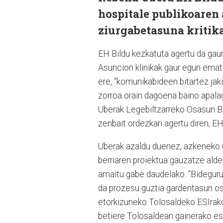
hospitale publikoaren 
ziurgabetasuna kritika
EH Bildu kezkatuta agertu da gaur
Asuncion klinikak gaur egun ema
ere, “komunikabideen bitartez jak
zorroa orain dagoena baino apala
Uberak Legebiltzarreko Osasun Ba
zenbait ordezkari agertu diren, EH
Uberak azaldu duenez, azkeneko u
berriaren proiektua gauzatze alde
amaitu gabe daudelako. “Bidegur
da prozesu guztia gardentasun oso
etorkizuneko Tolosaldeko ESIrako 
betiere Tolosaldean gainerako es