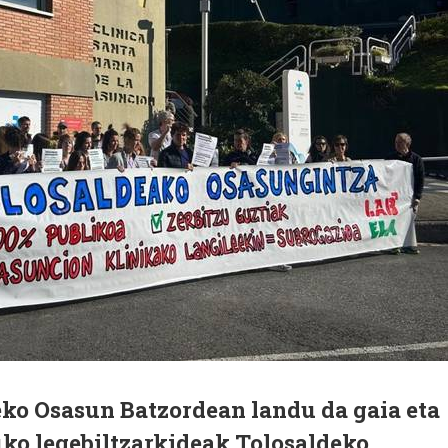
eko Osasun Batzordean landu da gaia eta
ko legebiltzarkideak Tolosaldeko