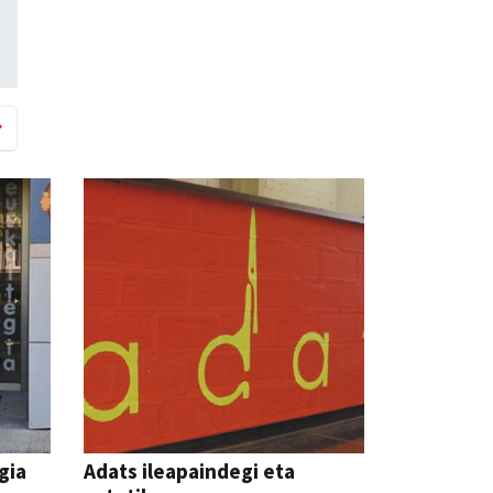
gia
Adats ileapaindegi eta