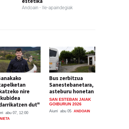
estetika
Andoain
- Ile-apaindegiak
Banakako
Bus zerbitzua
xapelketan
Sanestebanetara,
katzeko nire
asteburu honetan
skubidea
SAN ESTEBAN JAIAK
darrikatzen dut"
GOIBURUN 2026
Aiurri
abu 05
ANDOAIN
rri
abu 07, 12:00
NIETA