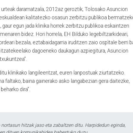
k urteak daramatzala, 2012az geroztik, Tolosako Asuncion
, eskualdean kalitatezko osasun zerbitzu publikoa bermatzek
 gaur egun jada klinika horrek zerbitzu publikoa eskaintzen
menaren bidez. Hori horrela, EH Bilduko legebiltzarkideari,
rdeari bezala, eztabaidagarria iruditzen zaio ospìtale berri b
a litzatekeelako dagoeneko daukagun azpiegitura, Asuncion
 txukuntzea”.
tu klinikako langileentzat, euren lanpostuak ziurtatzeko.
ana faltako, baina gainerako asko langabezian gera daitezke,
 beharko dira”.
ortasun hitzak jaso eta zabaltzen ditu. Harpidedun eginda,
tzen dituen komunikabidea babestuko duzu.