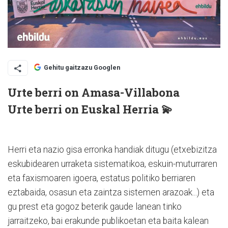
Gehitu gaitzazu Googlen
Urte berri on Amasa-Villabona
Urte berri on Euskal Herria 💫
Herri eta nazio gisa erronka handiak ditugu (etxebizitza
eskubidearen urraketa sistematikoa, eskuin-muturraren
eta faxismoaren igoera, estatus politiko berriaren
eztabaida, osasun eta zaintza sistemen arazoak...) eta
gu prest eta gogoz beterik gaude lanean tinko
jarraitzeko, bai erakunde publikoetan eta baita kalean