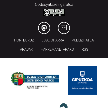
andoain@aiurri.eus | idazkaritza@aiurri.eus
Codesyntaxek garatua
HONI BURUZ
LEGE OHARRA
PUBLIZITATEA
ARAUAK
HARREMANETARAKO
RSS