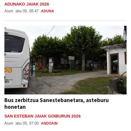
Adunako jaien lehen txanpa, asteburu honetan
ADUNAKO JAIAK 2026
Aiurri
abu 05, 08:47
ADUNA
Bus zerbitzua Sanestebanetara, asteburu
honetan
SAN ESTEBAN JAIAK GOIBURUN 2026