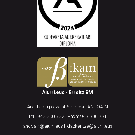
Aiurri.eus - Erroitz BM
Arantzibia plaza, 4-5 behea | ANDOAIN
Tel.: 943 300 732 | Faxa: 943 300 731