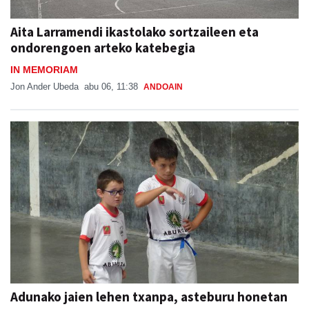
Aita Larramendi ikastolako sortzaileen eta
ondorengoen arteko katebegia
IN MEMORIAM
Jon Ander Ubeda
abu 06, 11:38
ANDOAIN