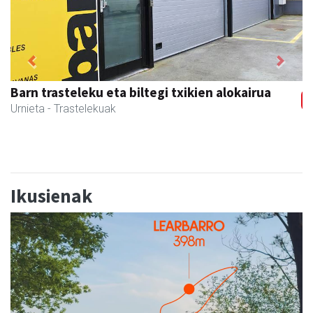
Previous
Next
CESA Formazio Zentroa
Urnieta
- Ikasketak
Ikusienak