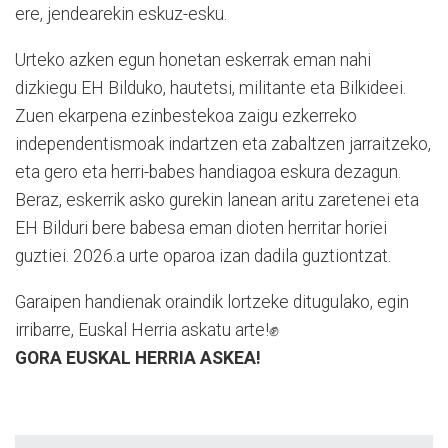
ere, jendearekin eskuz-esku.
Urteko azken egun honetan eskerrak eman nahi
dizkiegu EH Bilduko, hautetsi, militante eta Bilkideei.
Zuen ekarpena ezinbestekoa zaigu ezkerreko
independentismoak indartzen eta zabaltzen jarraitzeko,
eta gero eta herri-babes handiagoa eskura dezagun.
Beraz, eskerrik asko gurekin lanean aritu zaretenei eta
EH Bilduri bere babesa eman dioten herritar horiei
guztiei. 2026.a urte oparoa izan dadila guztiontzat.
Garaipen handienak oraindik lortzeke ditugulako, egin
irribarre, Euskal Herria askatu arte!✊
GORA EUSKAL HERRIA ASKEA!