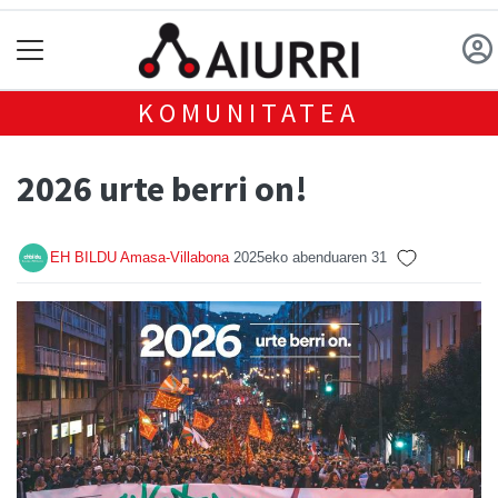
KOMUNITATEA
2026 urte berri on!
EH BILDU Amasa-Villabona
2025eko abenduaren 31