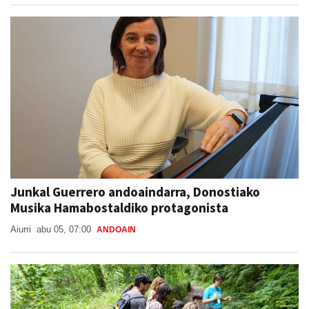
Aiurri
abu 05, 07:00
ANDOAIN
Junkal Guerrero andoaindarra, Donostiako
Musika Hamabostaldiko protagonista
Aiurri
abu 05, 07:00
ANDOAIN