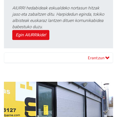
AIURRI hedabideak eskualdeko nortasun hitzak
jaso eta zabaltzen ditu. Harpidedun eginda, tokiko
albisteak euskaraz lantzen dituen komunikabidea
babestuko duzu.
Egin AIURRIkide!
Erantzun