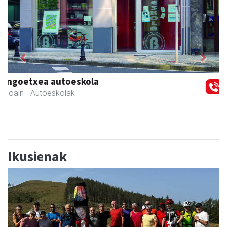
Previous
Next
Adats ileapaindegi eta estetika
Andoain
- Ile-apaindegiak
Ikusienak