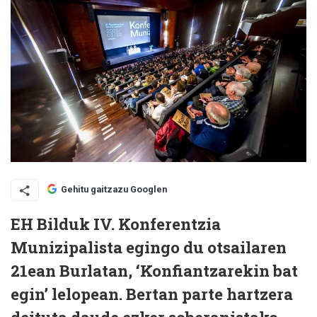
Gehitu gaitzazu Googlen
EH Bilduk IV. Konferentzia
Munizipalista egingo du otsailaren
21ean Burlatan, ‘Konfiantzarekin bat
egin’ lelopean. Bertan parte hartzera