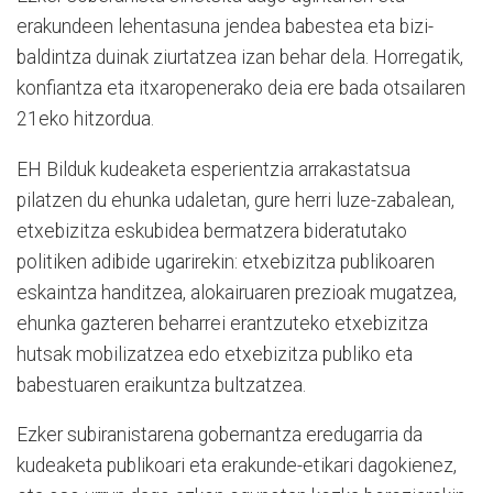
erakundeen lehentasuna jendea babestea eta bizi-
baldintza duinak ziurtatzea izan behar dela. Horregatik,
konfiantza eta itxaropenerako deia ere bada otsailaren
21eko hitzordua.
EH Bilduk kudeaketa esperientzia arrakastatsua
pilatzen du ehunka udaletan, gure herri luze-zabalean,
etxebizitza eskubidea bermatzera bideratutako
politiken adibide ugarirekin: etxebizitza publikoaren
eskaintza handitzea, alokairuaren prezioak mugatzea,
ehunka gazteren beharrei erantzuteko etxebizitza
hutsak mobilizatzea edo etxebizitza publiko eta
babestuaren eraikuntza bultzatzea.
Ezker subiranistarena gobernantza eredugarria da
kudeaketa publikoari eta erakunde-etikari dagokienez,