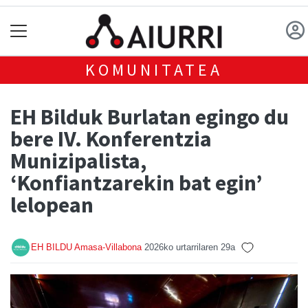
KOMUNITATEA
EH Bilduk Burlatan egingo du
bere IV. Konferentzia
Munizipalista,
‘Konfiantzarekin bat egin’
lelopean
EH BILDU Amasa-Villabona
2026ko urtarrilaren 29a