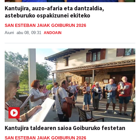
Kantujira, auzo-afaria eta dantzaldia,
asteburuko ospakizunei ekiteko
SAN ESTEBAN JAIAK GOIBURUN 2026
Aiurri
abu 08, 09:31
ANDOAIN
Kantujira taldearen saioa Goiburuko festetan
SAN ESTEBAN JAIAK GOIBURUN 2026