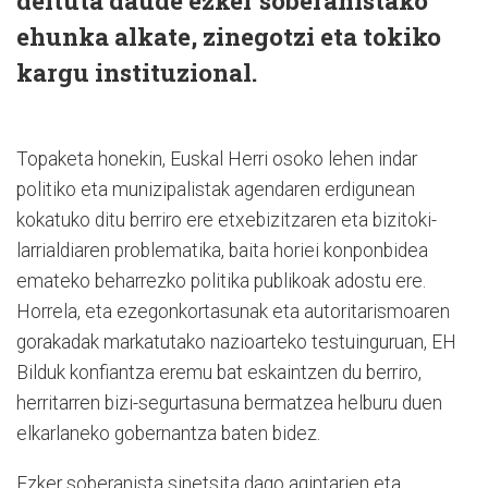
deituta daude ezker soberanistako
ehunka alkate, zinegotzi eta tokiko
kargu instituzional.
Topaketa honekin, Euskal Herri osoko lehen indar
politiko eta munizipalistak agendaren erdigunean
kokatuko ditu berriro ere etxebizitzaren eta bizitoki-
larrialdiaren problematika, baita horiei konponbidea
emateko beharrezko politika publikoak adostu ere.
Horrela, eta ezegonkortasunak eta autoritarismoaren
gorakadak markatutako nazioarteko testuinguruan, EH
Bilduk konfiantza eremu bat eskaintzen du berriro,
herritarren bizi-segurtasuna bermatzea helburu duen
elkarlaneko gobernantza baten bidez.
Ezker soberanista sinetsita dago agintarien eta