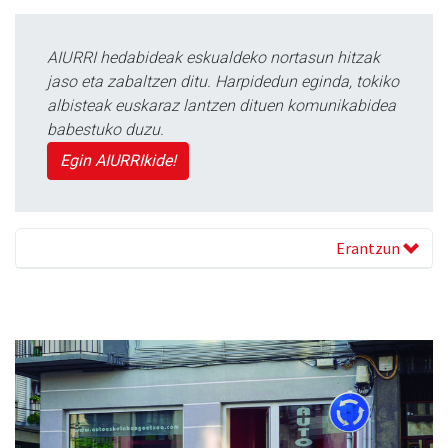
AIURRI hedabideak eskualdeko nortasun hitzak
jaso eta zabaltzen ditu. Harpidedun eginda, tokiko
albisteak euskaraz lantzen dituen komunikabidea
babestuko duzu.
Egin AIURRIkide!
Erantzun