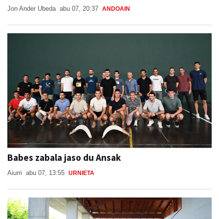
Jon Ander Ubeda
abu 07, 20:37
ANDOAIN
Babes zabala jaso du Ansak
Aiurri
abu 07, 13:55
URNIETA