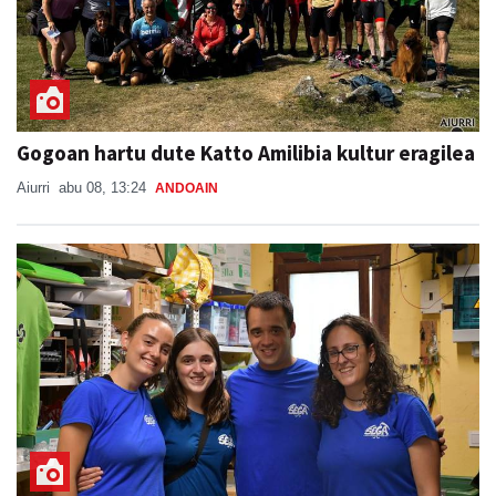
Gogoan hartu dute Katto Amilibia kultur eragilea
Aiurri
abu 08, 13:24
ANDOAIN