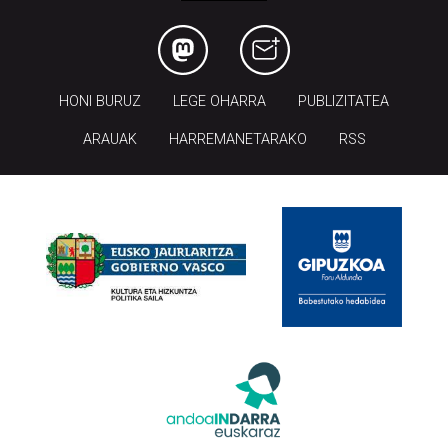
HONI BURUZ
LEGE OHARRA
PUBLIZITATEA
ARAUAK
HARREMANETARAKO
RSS