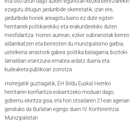
eta oso urrun dago azken egunotan kezka bereziarekin
ezagutu ditugun jardunbide okerretatik; izan ere,
jardunbide horiek areagotu baino ez dute egiten
herritarrek politikarekiko eta erakundeekiko duten
mesfidantza. Horren aurrean, ezker subiranistak berriro
aldarrikatzen eta berresten du munizipalismo garbia,
ustelkeria arrastorik gabea: politika baliagarria, bizitoki-
larrialdiari erantzuna ematea ardatz duena eta
kudeaketa publikoan zorrotza.
Horregatik guztiagatik, EH Bildu Euskal Herriko
herritarrei konfiantza eskaintzeko moduan dago,
gobernu ekintza gisa, eta hori otsailaren 21ean agerian
geratuko da Burlatan egingo duen IV. Konferentzia
Munizipalistan.