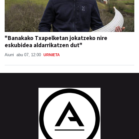
"Banakako Txapelketan jokatzeko nire
eskubidea aldarrikatzen dut"
Aiurri
abu 07, 12:00
URNIETA