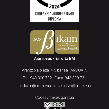
Aiurri.eus - Erroitz BM
Arantzibia plaza, 4-5 behea | ANDOAIN
Tel.: 943 300 732 | Faxa: 943 300 731
andoain@aiurri.eus | idazkaritza@aiurri.eus
Codesyntaxek garatua