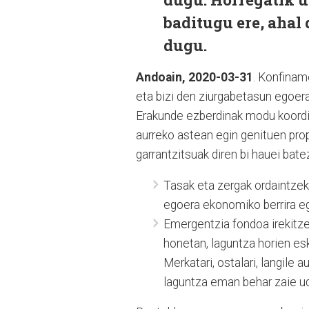
baditugu ere, ahal
dugu.
Andoain, 2020-03-31
. Konfinam
eta bizi den ziurgabetasun egoer
Erakunde ezberdinak modu koordin
aurreko astean egin genituen pro
garrantzitsuak diren bi hauei bate
Tasak eta zergak ordaintzek
egoera ekonomiko berrira eg
Emergentzia fondoa irekitze
honetan, laguntza horien es
Merkatari, ostalari, langile
laguntza eman behar zaie uda