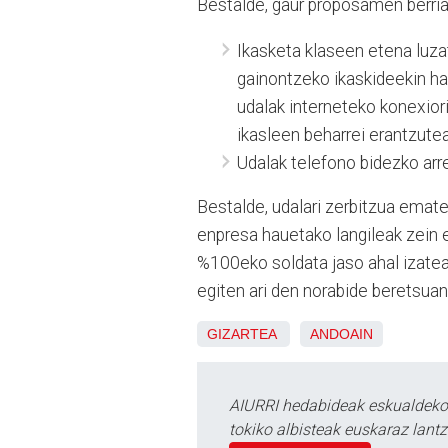
Bestalde, gaur proposamen berriak
Ikasketa klaseen etena luza
gainontzeko ikaskideekin ha
udalak interneteko konexiori
ikasleen beharrei erantzutea
Udalak telefono bidezko arr
Bestalde, udalari zerbitzua emat
enpresa hauetako langileak zein 
%100eko soldata jaso ahal izatea 
egiten ari den norabide beretsuan
GIZARTEA
ANDOAIN
AIURRI hedabideak eskualdeko n
tokiko albisteak euskaraz lan