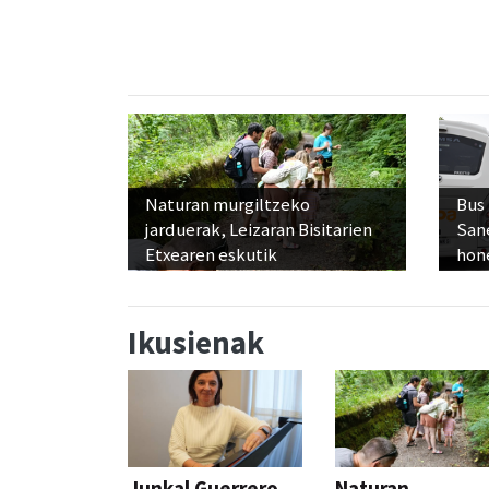
Naturan murgiltzeko
Bus
jarduerak, Leizaran Bisitarien
San
Etxearen eskutik
hon
Ikusienak
Junkal Guerrero
Naturan