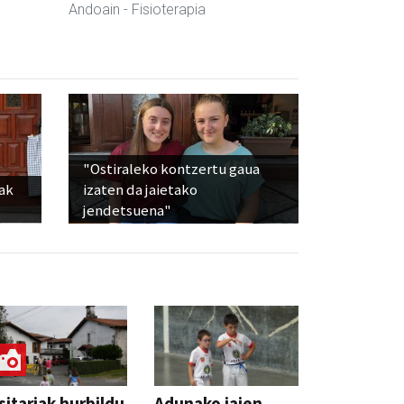
Andoain
- Fisioterapia
"Ostiraleko kontzertu gaua
iak
izaten da jaietako
jendetsuena"
sitariak hurbildu
Adunako jaien