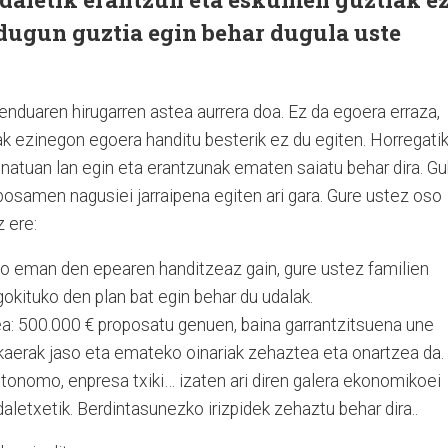
 dugun guztia egin behar dugula uste
enduaren hirugarren astea aurrera doa. Ez da egoera erraza,
ak ezinegon egoera handitu besterik ez du egiten. Horregati
atuan lan egin eta erantzunak ematen saiatu behar dira. Gu
posamen nagusiei jarraipena egiten ari gara. Gure ustez oso
z ere:
o eman den epearen handitzeaz gain, gure ustez familien
okituko den plan bat egin behar du udalak.
a: 500.000 € proposatu genuen, baina garrantzitsuena une
kaerak jaso eta emateko oinariak zehaztea eta onartzea da.
 autonomo, enpresa txiki… izaten ari diren galera ekonomikoei
letxetik. Berdintasunezko irizpidek zehaztu behar dira..