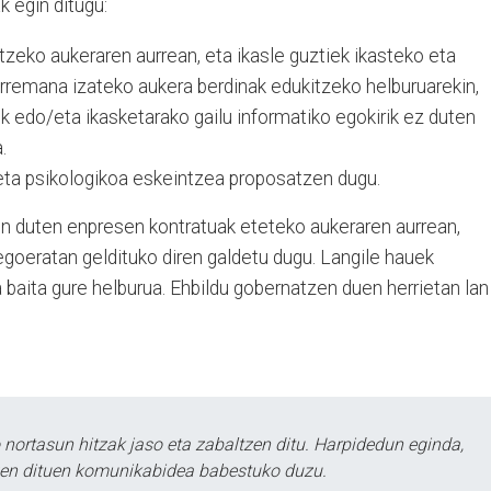
 egin ditugu:
tzeko aukeraren aurrean, eta ikasle guztiek ikasteko eta
rremana izateko aukera berdinak edukitzeko helburuarekin,
k edo/eta ikasketarako gailu informatiko egokirik ez duten
.
eta psikologikoa eskeintzea proposatzen dugu.
en duten enpresen kontratuak eteteko aukeraren aurrean,
egoeratan geldituko diren galdetu dugu. Langile hauek
baita gure helburua. Ehbildu gobernatzen duen herrietan lan
ortasun hitzak jaso eta zabaltzen ditu. Harpidedun eginda,
tzen dituen komunikabidea babestuko duzu.