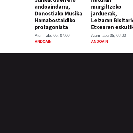
andoaindarra,
murgiltzeko
Donostiako Musika
jarduerak,
Hamabostaldiko
Leizaran Bisitar
protagonista
Etxearen eskuti
Aiurri
abu 05, 07:00
Aiurri
abu 05, 08:30
ANDOAIN
ANDOAIN