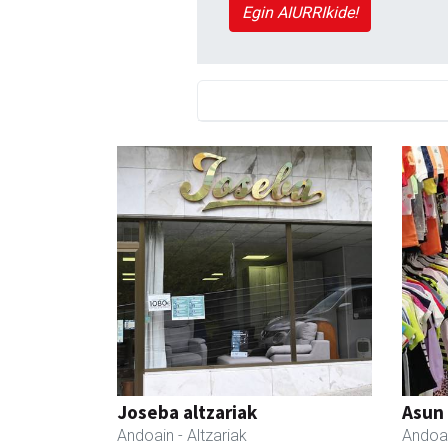
Egin AIURRIkide!
Joseba altzariak
Asun
Andoain
- Altzariak
Andoa