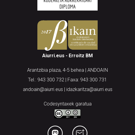
Aiurri.eus - Erroitz BM
Arantzibia plaza, 4-5 behea | ANDOAIN
Tel.: 943 300 732 | Faxa: 943 300 731
andoain@aiurri.eus | idazkaritza@aiurri.eus
Codesyntaxek garatua