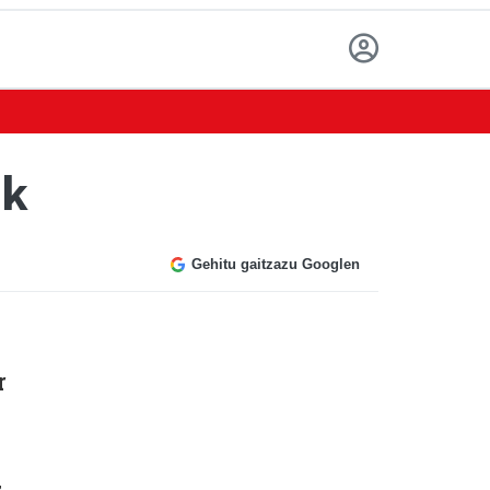
ak
Gehitu gaitzazu Googlen
r
z