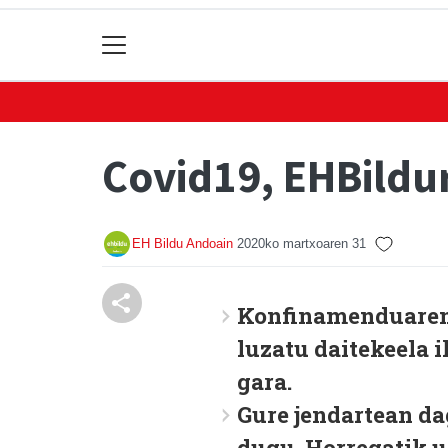
Covid19, EHBildu
EH Bildu Andoain
2020ko martxoaren 31
Konfinamenduaren h
luzatu daitekeela i
gara.
Gure jendartean da
dugu. Horregatik u