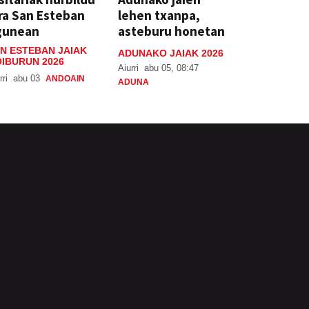
ra San Esteban
lehen txanpa,
gunean
asteburu honetan
N ESTEBAN JAIAK
ADUNAKO JAIAK 2026
IBURUN 2026
Aiurri
abu 05, 08:47
rri
abu 03
ANDOAIN
ADUNA