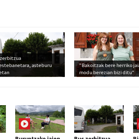
 zerbitzua
estebanetara, asteburu
"Bakoitzak bere herriko ja
etan
modu berezian bizi ditu"
Buruntzako jaien
Bus zerbitzua
Bi