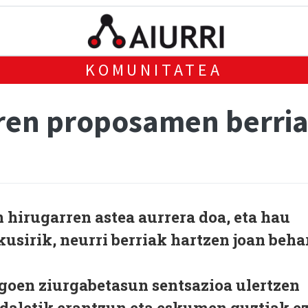
KOMUNITATEA
ren proposamen berri
irugarren astea aurrera doa, eta hau
kusirik, neurri berriak hartzen joan beha
goen ziurgabetasun sentsazioa ulertzen
daletik erantzun eta eskumen guztiak e