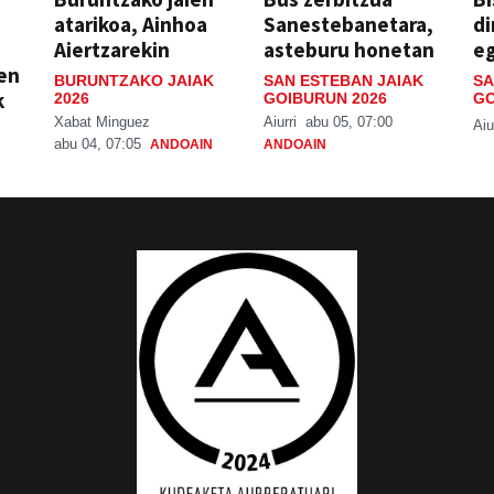
atarikoa, Ainhoa
Sanestebanetara,
di
Aiertzarekin
asteburu honetan
e
ien
BURUNTZAKO JAIAK
SAN ESTEBAN JAIAK
SA
k
2026
GOIBURUN 2026
GO
Xabat Minguez
Aiurri
abu 05, 07:00
Aiu
abu 04, 07:05
ANDOAIN
ANDOAIN