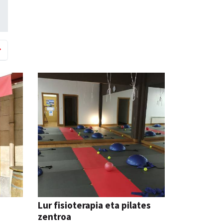
Lur fisioterapia eta pilates
zentroa