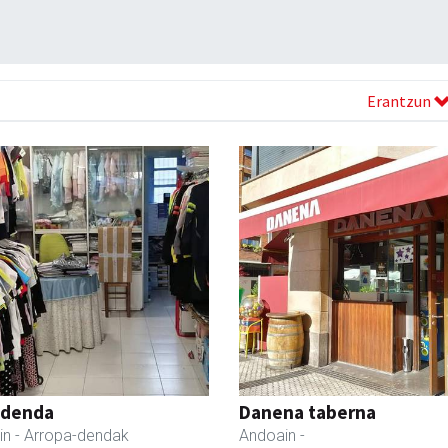
Erantzun
 denda
Danena taberna
in
- Arropa-dendak
Andoain
-