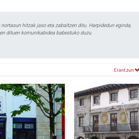
ortasun hitzak jaso eta zabaltzen ditu. Harpidedun eginda,
tzen dituen komunikabidea babestuko duzu.
Erantzun