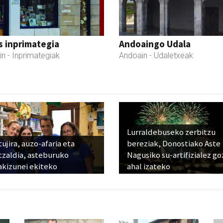
s inprimategia
Andoaingo Udala
in
- Inprimategiak
Andoain
- Udaletxeak
Lurraldebuseko zerbitzu
ujira, auzo-afaria eta
bereziak, Donostiako Aste
tzaldia, asteburuko
Nagusiko su-artifizialez g
akizunei ekiteko
ahal izateko