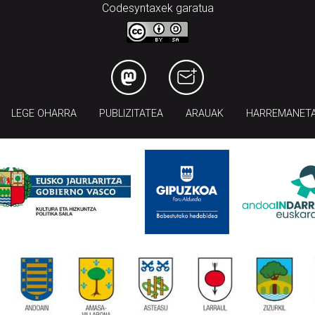
Codesyntaxek garatua
LEGE OHARRA
PUBLIZITATEA
ARAUAK
HARREMANET