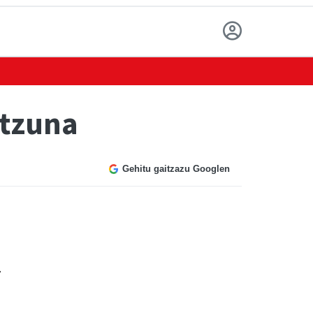
ntzuna
Gehitu gaitzazu Googlen
i