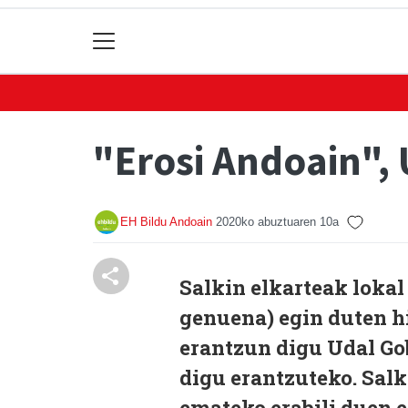
"Erosi Andoain",
EH Bildu Andoain
2020ko abuztuaren 10a
Salkin elkarteak lokal
genuena) egin duten h
erantzun digu Udal Go
digu erantzuteko. Sal
emateko erabili duen e