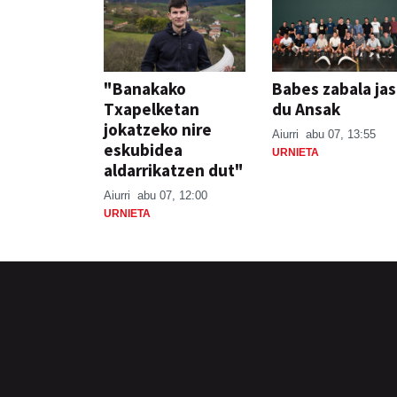
"Banakako
Babes zabala ja
Txapelketan
du Ansak
jokatzeko nire
Aiurri
abu 07, 13:55
eskubidea
URNIETA
aldarrikatzen dut"
Aiurri
abu 07, 12:00
URNIETA