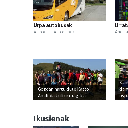
Urpa autobusak
Urrat
Andoain
- Autobusak
Andoa
Kant
Gogoan hartu dute Katto
dan
Amilibia kultur eragilea
osp
Ikusienak