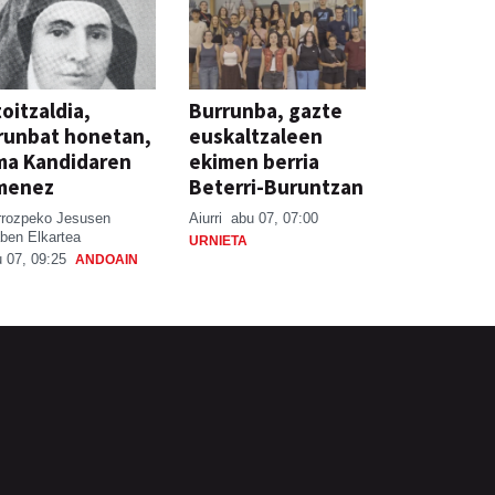
oitzaldia,
Burrunba, gazte
runbat honetan,
euskaltzaleen
ma Kandidaren
ekimen berria
menez
Beterri-Buruntzan
rrozpeko Jesusen
Aiurri
abu 07, 07:00
ben Elkartea
URNIETA
 07, 09:25
ANDOAIN