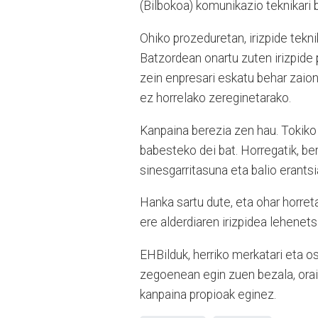
(Bilbokoa) komunikazio teknikari 
Ohiko prozeduretan, irizpide tekn
Batzordean onartu zuten irizpide p
zein enpresari eskatu behar zaion
ez horrelako zereginetarako.
Kanpaina berezia zen hau. Tokiko
babesteko dei bat. Horregatik, be
sinesgarritasuna eta balio erants
Hanka sartu dute, eta ohar horret
ere alderdiaren irizpidea lehenets
EHBilduk, herriko merkatari eta os
zegoenean egin zuen bezala, orai
kanpaina propioak eginez.