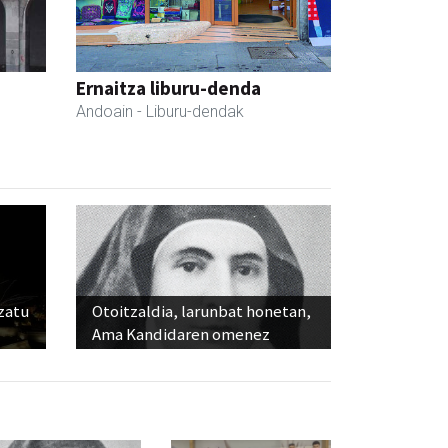
Ernaitza liburu-denda
Andoain
- Liburu-dendak
ozatu
Otoitzaldia, larunbat honetan,
Ama Kandidaren omenez