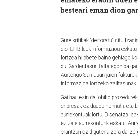
besteari eman dion gar
Gure kritikak “deitoratu” ditu Izag
dio. EHBilduk informazioa eskatu e
lortzea hilabete baino gehiago k
du. Gardentasun falta egon da gai
Aurtengo San Juan jaien fakturek
informazioa lortzeko zailtasunak 
Gai hau ezin da “ohiko prozedureki
enpresak ez daude nonnahi, eta b
aurrekontuak lortu. Disenatzailea
ez zaie aurrekonturik eskatu. Au
erantzun ez digutena zera da: zer