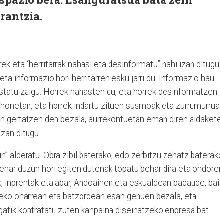
rantzia.
irrek eta “herritarrak nahasi eta desinformatu” nahi izan ditugu
ta informazio hori herritarren esku jarri du. Informazio hau
ostatu zaigu. Horrek nahasten du, eta horrek desinformatzen
 honetan, eta horrek indartu zituen susmoak eta zurrumurrua
in gertatzen den bezala, aurrekontuetan eman diren aldaket
izan ditugu.
n” alderatu. Obra zibil baterako, edo zerbitzu zehatz baterak
ehar duzun hori egiten dutenak topatu behar dira eta ondore
k, inprentak eta abar, Andoainen eta eskualdean badaude, ba
rreko oharrean eta batzordean esan genuen bezala, eta
gatik kontratatu zuten kanpaina diseinatzeko enpresa bat