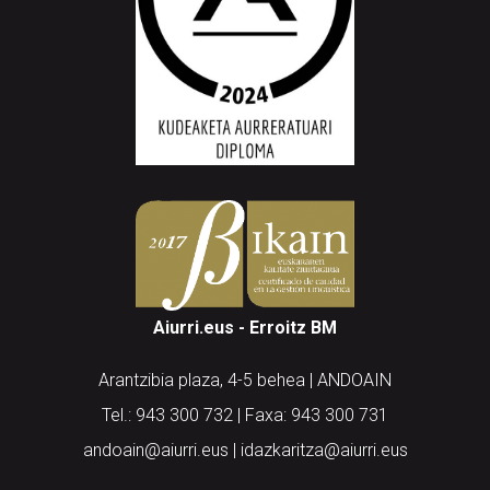
Aiurri.eus - Erroitz BM
Arantzibia plaza, 4-5 behea | ANDOAIN
Tel.: 943 300 732 | Faxa: 943 300 731
andoain@aiurri.eus | idazkaritza@aiurri.eus