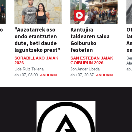
so
"Auzotarrek oso
Kantujira
Ot
ondo erantzuten
taldearen saioa
la
dute, beti daude
Goiburuko
A
laguntzeko prest"
festetan
o
SORABILLAKO JAIAK
SAN ESTEBAN JAIAK
Be
2026
GOIBURUN 2026
Ala
Lide Ruiz Telleria
Jon Ander Ubeda
abu
abu 07, 08:00
abu 07, 20:37
ANDOAIN
ANDOAIN