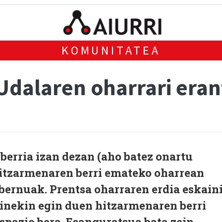
KOMUNITATEA
 Udalaren oharrari era
 berria izan dezan (aho batez onartu
itzarmenaren berri emateko oharrean
bernuak. Prentsa oharraren erdia eskain
kinekin egin duen hitzarmenaren berri
spazio bera. Esanguratsua bata zein