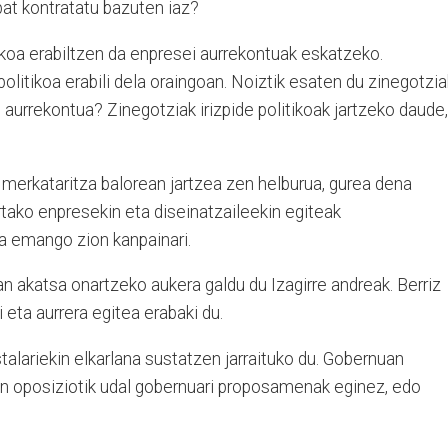
bat kontratatu bazuten iaz?
ikoa erabiltzen da enpresei aurrekontuak eskatzeko.
olitikoa erabili dela oraingoan. Noiztik esaten du zinegotzia
 aurrekontua? Zinegotziak irizpide politikoak jartzeko daude,
 merkataritza balorean jartzea zen helburua, gurea dena
rtako enpresekin eta diseinatzaileekin egiteak
ia emango zion kanpainari.
an akatsa onartzeko aukera galdu du Izagirre andreak. Berriz
i eta aurrera egitea erabaki du.
talariekin elkarlana sustatzen jarraituko du. Gobernuan
n oposiziotik udal gobernuari proposamenak eginez, edo