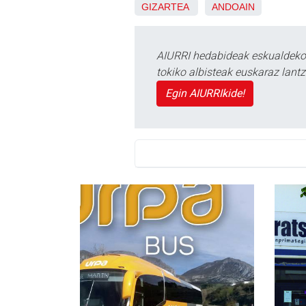
GIZARTEA
ANDOAIN
AIURRI hedabideak eskualdeko n
tokiko albisteak euskaraz lan
Egin AIURRIkide!