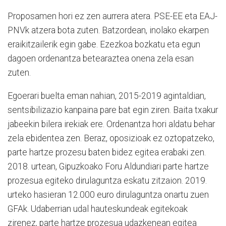
Proposamen hori ez zen aurrera atera. PSE-EE eta EAJ-
PNVk atzera bota zuten. Batzordean, inolako ekarpen
eraikitzailerik egin gabe. Ezezkoa bozkatu eta egun
dagoen ordenantza betearaztea onena zela esan
zuten.
Egoerari buelta eman nahian, 2015-2019 agintaldian,
sentsibilizazio kanpaina pare bat egin ziren. Baita txakur
jabeekin bilera irekiak ere. Ordenantza hori aldatu behar
zela ebidentea zen. Beraz, oposizioak ez oztopatzeko,
parte hartze prozesu baten bidez egitea erabaki zen.
2018. urtean, Gipuzkoako Foru Aldundiari parte hartze
prozesua egiteko dirulaguntza eskatu zitzaion. 2019.
urteko hasieran 12.000 euro dirulaguntza onartu zuen
GFAk. Udaberrian udal hauteskundeak egitekoak
zirenez, parte hartze prozesua udazkenean egitea