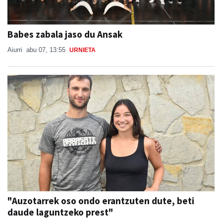
Babes zabala jaso du Ansak
Aiurri
abu 07, 13:55
URNIETA
"Auzotarrek oso ondo erantzuten dute, beti
daude laguntzeko prest"