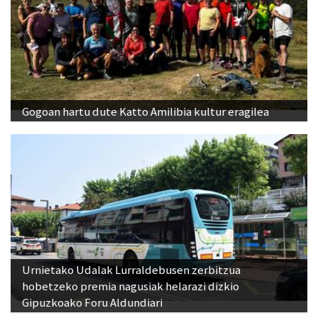
Gogoan hartu dute Katto Amilibia kultur eragilea
Urnietako Udalak Lurraldebusen zerbitzua
hobetzeko premia nagusiak helarazi dizkio
Gipuzkoako Foru Aldundiari