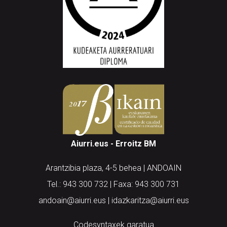
Aiurri.eus - Erroitz BM
Arantzibia plaza, 4-5 behea | ANDOAIN
Tel.: 943 300 732 | Faxa: 943 300 731
andoain@aiurri.eus | idazkaritza@aiurri.eus
Codesyntaxek garatua