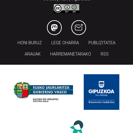
HONI BURUZ
LEGE OHARRA
PUBLIZITATEA
ARAUAK
HARREMANETARAKO
RSS