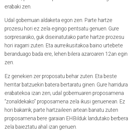
erabaki zen.
Udal gobernuan aldaketa egon zen. Parte hartze
prozesu hori ez zela egingo pentsatu genuen. Gure
sorpresarako, guk diseinatutako parte hartze prozesu
hori iragarri zuten. Eta aurreikusitakoa baino urtebete
beranduago bada ere, lehen bilera azaroaren 12an egin
zen.
Ez genekien zer proposatu behar zuten. Eta beste
herritar batzuekin batera bertaratu ginen. Gure harridura
erabatekoa izan zen, udal gobernuaren proposamena
“zonaldekako” proposamena zela ikusi genuenean. Ez
hori bakarrik, parte hartzaileen artean banatu zuten
proposamena bere garaian EHBilduk landutako berbera
zela baieztatu ahal izan genuen.