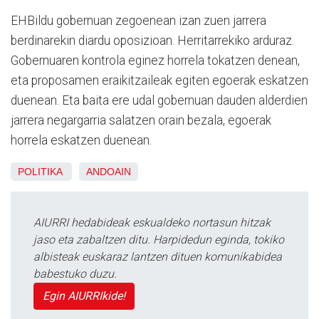
EHBildu gobernuan zegoenean izan zuen jarrera
berdinarekin diardu oposizioan. Herritarrekiko arduraz.
Gobernuaren kontrola eginez horrela tokatzen denean,
eta proposamen eraikitzaileak egiten egoerak eskatzen
duenean. Eta baita ere udal gobernuan dauden alderdien
jarrera negargarria salatzen orain bezala, egoerak
horrela eskatzen duenean.
POLITIKA
ANDOAIN
AIURRI hedabideak eskualdeko nortasun hitzak
jaso eta zabaltzen ditu. Harpidedun eginda, tokiko
albisteak euskaraz lantzen dituen komunikabidea
babestuko duzu.
Egin AIURRIkide!