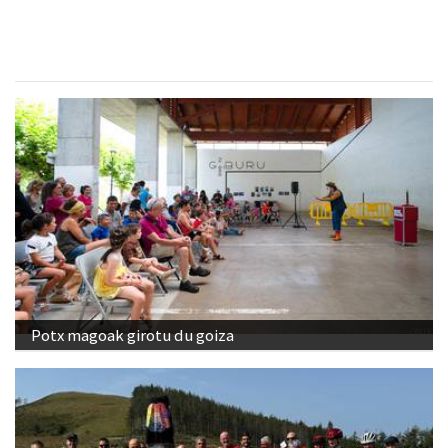
Potx magoak girotu du goiza