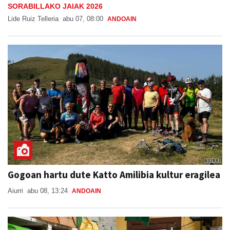
SORABILLAKO JAIAK 2026
Lide Ruiz Telleria
abu 07, 08:00
ANDOAIN
Gogoan hartu dute Katto Amilibia kultur eragilea
Aiurri
abu 08, 13:24
ANDOAIN