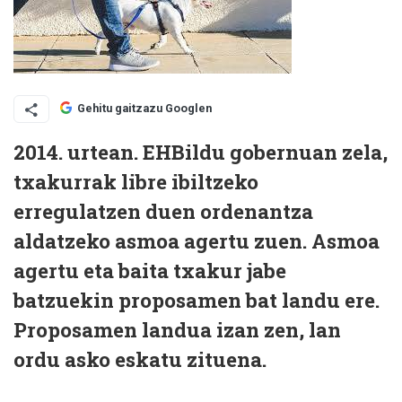
Gehitu gaitzazu Googlen
2014. urtean. EHBildu gobernuan zela,
txakurrak libre ibiltzeko
erregulatzen duen ordenantza
aldatzeko asmoa agertu zuen. Asmoa
agertu eta baita txakur jabe
batzuekin proposamen bat landu ere.
Proposamen landua izan zen, lan
ordu asko eskatu zituena.