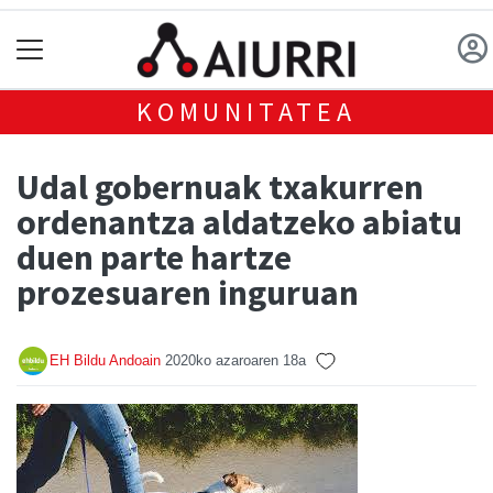
KOMUNITATEA
Udal gobernuak txakurren
ordenantza aldatzeko abiatu
duen parte hartze
prozesuaren inguruan
EH Bildu Andoain
2020ko azaroaren 18a