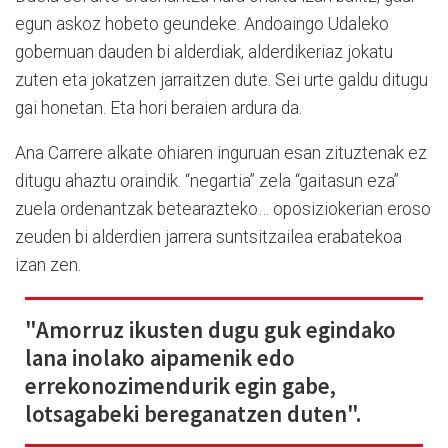
egun askoz hobeto geundeke. Andoaingo Udaleko
gobernuan dauden bi alderdiak, alderdikeriaz jokatu
zuten eta jokatzen jarraitzen dute. Sei urte galdu ditugu
gai honetan. Eta hori beraien ardura da.
Ana Carrere alkate ohiaren inguruan esan zituztenak ez
ditugu ahaztu oraindik. “negartia” zela “gaitasun eza”
zuela ordenantzak betearazteko… oposiziokerian eroso
zeuden bi alderdien jarrera suntsitzailea erabatekoa
izan zen.
"Amorruz ikusten dugu guk egindako
lana inolako aipamenik edo
errekonozimendurik egin gabe,
lotsagabeki bereganatzen duten".