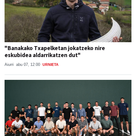
"Banakako Txapelketan jokatzeko nire
eskubidea aldarrikatzen dut"
Aiurri
abu 07, 12:00
URNIETA