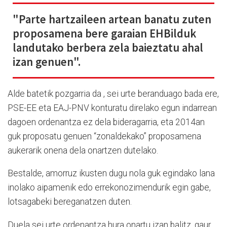
"Parte hartzaileen artean banatu zuten
proposamena bere garaian EHBilduk
landutako berbera zela baieztatu ahal
izan genuen".
Alde batetik pozgarria da , sei urte beranduago bada ere,
PSE-EE eta EAJ-PNV konturatu direlako egun indarrean
dagoen ordenantza ez dela bideragarria, eta 2014an
guk proposatu genuen “zonaldekako” proposamena
aukerarik onena dela onartzen dutelako.
Bestalde, amorruz ikusten dugu nola guk egindako lana
inolako aipamenik edo errekonozimendurik egin gabe,
lotsagabeki bereganatzen duten.
Duela sei urte ordenantza hura onartu izan balitz, gaur