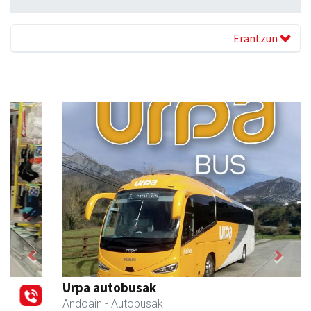
Erantzun
Previous
Next
Urpa autobusak
Andoain
- Autobusak