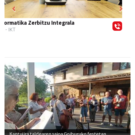
Previous
Next
Bastero Kulturgunea
Andoain
- Kulturguneak
Kantujira taldearen saioa Goiburuko festetan