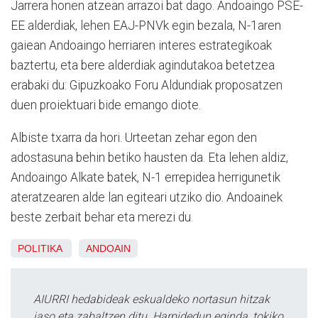
Jarrera honen atzean arrazoi bat dago. Andoaingo PSE-
EE alderdiak, lehen EAJ-PNVk egin bezala, N-1aren
gaiean Andoaingo herriaren interes estrategikoak
baztertu, eta bere alderdiak agindutakoa betetzea
erabaki du: Gipuzkoako Foru Aldundiak proposatzen
duen proiektuari bide emango diote.
Albiste txarra da hori. Urteetan zehar egon den
adostasuna behin betiko hausten da. Eta lehen aldiz,
Andoaingo Alkate batek, N-1 errepidea herrigunetik
ateratzearen alde lan egiteari utziko dio. Andoainek
beste zerbait behar eta merezi du.
POLITIKA
ANDOAIN
AIURRI hedabideak eskualdeko nortasun hitzak
jaso eta zabaltzen ditu. Harpidedun eginda, tokiko