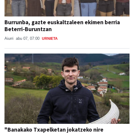
Burrunba, gazte euskaltzaleen ekimen berria
Beterri-Buruntzan
Aiurri
abu 07, 07:00
URNIETA
"Banakako Txapelketan jokatzeko nire