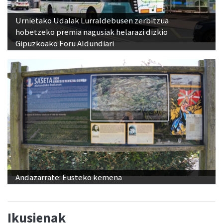
Urnietako Udalak Lurraldebusen zerbitzua
hobetzeko premia nagusiak helarazi dizkio
Gipuzkoako Foru Aldundiari
Andazarrate: Eusteko kemena
Ikusienak