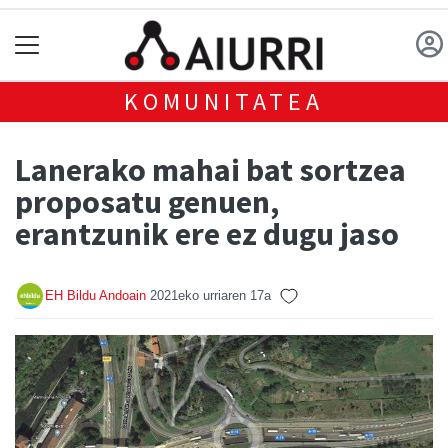
KOMUNITATEA
Lanerako mahai bat sortzea
proposatu genuen,
erantzunik ere ez dugu jaso
EH Bildu Andoain
2021eko urriaren 17a