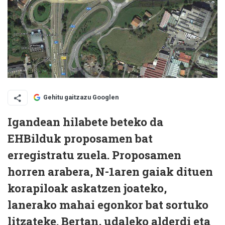
Gehitu gaitzazu Googlen
Igandean hilabete beteko da
EHBilduk proposamen bat
erregistratu zuela. Proposamen
horren arabera, N-1aren gaiak dituen
korapiloak askatzen joateko,
lanerako mahai egonkor bat sortuko
litzateke. Bertan, udaleko alderdi eta