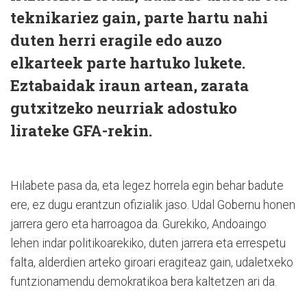
teknikariez gain, parte hartu nahi
duten herri eragile edo auzo
elkarteek parte hartuko lukete.
Eztabaidak iraun artean, zarata
gutxitzeko neurriak adostuko
lirateke GFA-rekin.
Hilabete pasa da, eta legez horrela egin behar badute
ere, ez dugu erantzun ofizialik jaso. Udal Gobernu honen
jarrera gero eta harroagoa da. Gurekiko, Andoaingo
lehen indar politikoarekiko, duten jarrera eta errespetu
falta, alderdien arteko giroari eragiteaz gain, udaletxeko
funtzionamendu demokratikoa bera kaltetzen ari da.