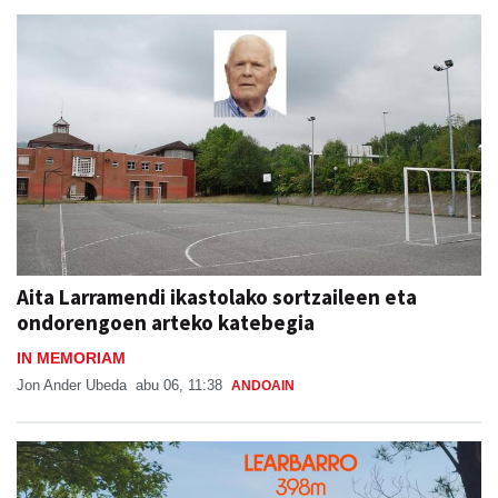
Aita Larramendi ikastolako sortzaileen eta
ondorengoen arteko katebegia
IN MEMORIAM
Jon Ander Ubeda
abu 06, 11:38
ANDOAIN