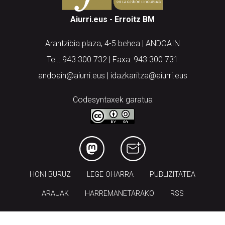
Aiurri.eus - Erroitz BM
Arantzibia plaza, 4-5 behea | ANDOAIN
Tel.: 943 300 732 | Faxa: 943 300 731
andoain@aiurri.eus | idazkaritza@aiurri.eus
Codesyntaxek garatua
HONI BURUZ
LEGE OHARRA
PUBLIZITATEA
ARAUAK
HARREMANETARAKO
RSS