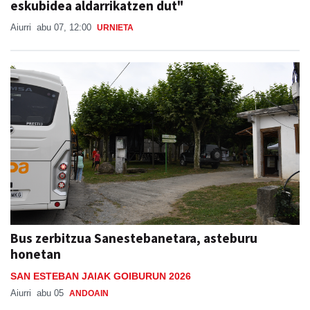
eskubidea aldarrikatzen dut"
Aiurri
abu 07, 12:00
URNIETA
Bus zerbitzua Sanestebanetara, asteburu
honetan
SAN ESTEBAN JAIAK GOIBURUN 2026
Aiurri
abu 05
ANDOAIN