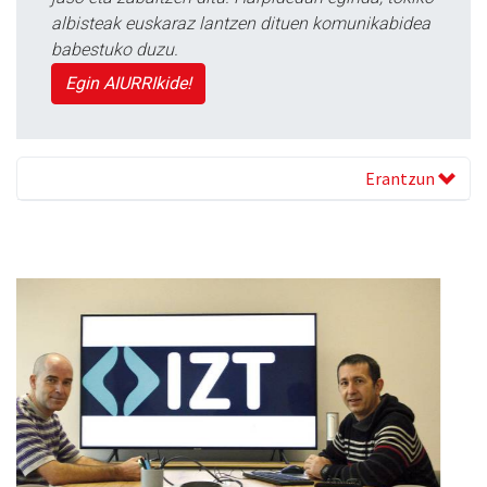
albisteak euskaraz lantzen dituen komunikabidea
babestuko duzu.
Egin AIURRIkide!
Erantzun