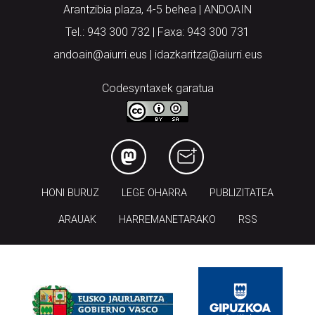
Arantzibia plaza, 4-5 behea | ANDOAIN
Tel.: 943 300 732 | Faxa: 943 300 731
andoain@aiurri.eus | idazkaritza@aiurri.eus
Codesyntaxek garatua
HONI BURUZ
LEGE OHARRA
PUBLIZITATEA
ARAUAK
HARREMANETARAKO
RSS