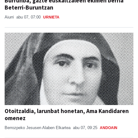
Burrunba, gazte euskaltzaleen ekimen berria
Beterri-Buruntzan
Aiurri
abu 07, 07:00
URNIETA
Otoitzaldia, larunbat honetan, Ama Kandidaren
omenez
Berrozpeko Jesusen Alaben Elkartea
abu 07, 09:25
ANDOAIN