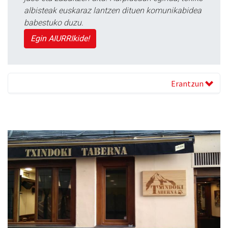
albisteak euskaraz lantzen dituen komunikabidea
babestuko duzu.
Egin AIURRIkide!
Erantzun