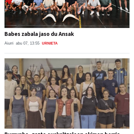
Babes zabala jaso du Ansak
Aiurri
abu 07, 13:55
URNIETA