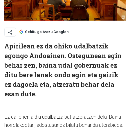
Gehitu gaitzazu Googlen
Apirilean ez da ohiko udalbatzik
egongo Andoainen. Ostegunean egin
behar zen, baina udal gobernuak ez
ditu bere lanak ondo egin eta gairik
ez dagoela eta, atzeratu behar dela
esan dute.
Ez da lehen aldia udalbatza bat atzeratzen dela. Baina
horrelakoetan, adostasunez bilatu behar da aterabidea.