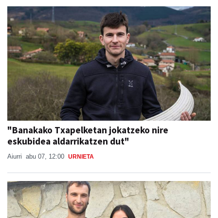
"Banakako Txapelketan jokatzeko nire
eskubidea aldarrikatzen dut"
Aiurri
abu 07, 12:00
URNIETA