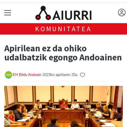
KOMUNITATEA
Apirilean ez da ohiko
udalbatzik egongo Andoainen
EH Bildu Andoain
2023ko apirilaren 25a