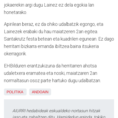
jokaerekin argi dugu Lainez ez dela egokia lan
honetarako.
Apirilean beraz, ez da ohiko udalbatzik egongo, eta
Lainezek erabaki du hau maiatzeren 2an egitea.
Santakrutz festa betean eta kuadrilen egunean. Ez dago
herritarri bizkarra emanda ibiltzea baina itsukeria
okerragorik.
EHBilduren erantzukizuna da herritarren ahotsa
udaletxera eramatea eta noski, maiatzaren 2an
normaltasun osoz parte hartuko dugu udalbatzan.
POLITIKA
ANDOAIN
AIURRI hedabideak eskualdeko nortasun hitzak
jaso eta zabaltzen ditu. Harpidedun eginda, tokiko