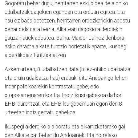
Gogoratu behar dugu, herritarren eskubidea dela ohiko
udalbatzak dagokien egunean eta orduan egitea. Eta
hau ez bada betetzen, herritarren ordezkariekin adostu
behar dela data berria. Alkateari dagokio alderdiekin
gauza hauek adostea. Baina, Maider Lainez denbora
asko darama alkate funtzio horietatik aparte, ikuspegi
alderdikoiaz funtzionatzen.
Azken urtean, 3 udalbatzen data (bi ez-ohiko udalbatza
eta orain udalbatza hau) erabaki ditu Andoaingo lehen
indar politikoarekin kontrastatu gabe, edo
proposamenaren kontra. Inoiz ikusi gabekoa da hori
EHBildurentzat, eta EHBildu gobernuan egon den 8
urteetan inoiz gertatu gabekoa.
Ikuspegi alderdikoia alboratu eta elkarrizketarako gai
den Alkate bat behar du Andoainek. Eta horrelako