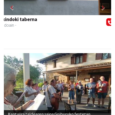
Previous
Next
Aldama tapia aholkularitza
Andoain
- Aholkularitza
Kantujira taldearen saioa Goiburuko festetan