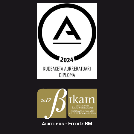
Aiurri.eus - Erroitz BM