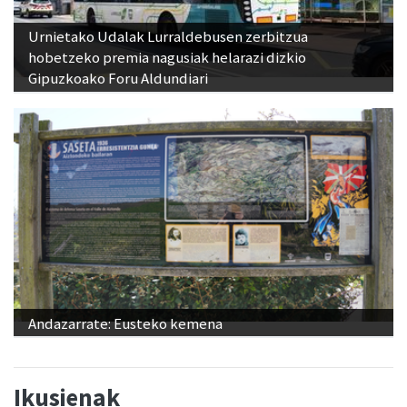
Urnietako Udalak Lurraldebusen zerbitzua
hobetzeko premia nagusiak helarazi dizkio
Gipuzkoako Foru Aldundiari
Andazarrate: Eusteko kemena
Ikusienak