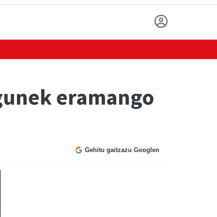
agunek eramango
Gehitu gaitzazu Googlen