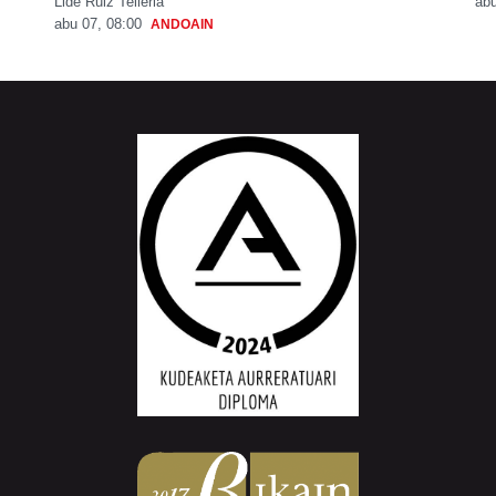
Lide Ruiz Telleria
abu
abu 07, 08:00
ANDOAIN