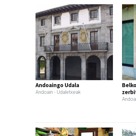
Andoaingo Udala
Belko
zerbi
Andoain
- Udaletxeak
Andoa