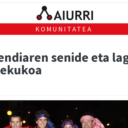
KOMUNITATEA
endiaren senide eta l
lekukoa