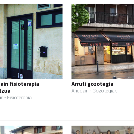
ain fisioterapia
Arruti gozotegia
tzua
Andoain
- Gozotegiak
in
- Fisioterapia