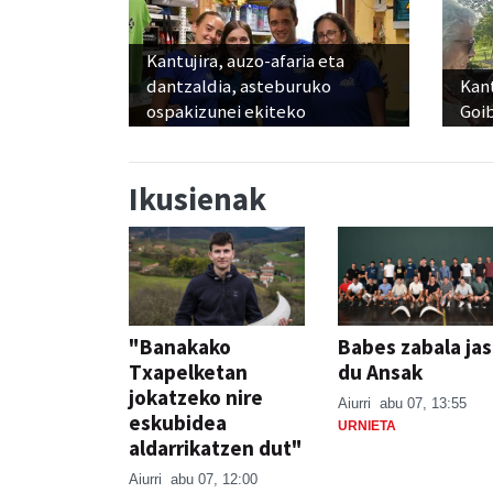
Kantujira, auzo-afaria eta
dantzaldia, asteburuko
Kant
ospakizunei ekiteko
Goi
Ikusienak
"Banakako
Babes zabala ja
Txapelketan
du Ansak
jokatzeko nire
Aiurri
abu 07, 13:55
eskubidea
URNIETA
aldarrikatzen dut"
Aiurri
abu 07, 12:00