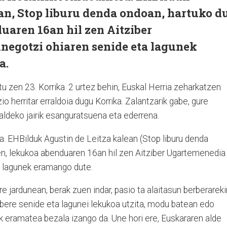
an, Stop liburu denda ondoan, hartuko d
uaren 16an hil zen Aitziber
negotzi ohiaren senide eta lagunek
a.
 zen 23. Korrika. 2 urtez behin, Euskal Herria zeharkatzen
 herritar erraldoia dugu Korrika. Zalantzarik gabe, gure
aldeko jairik esanguratsuena eta ederrena.
a. EHBilduk Agustin de Leitza kalean (Stop liburu denda
en, lekukoa abenduaren 16an hil zen Aitziber Ugartemenedia
a lagunek eramango dute.
e jardunean, berak zuen indar, pasio ta alaitasun berberareki
, bere senide eta lagunei lekukoa utzita, modu batean edo
k eramatea bezala izango da. Une hori ere, Euskararen alde