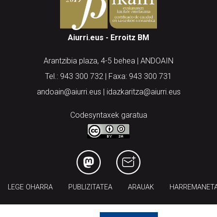
Aiurri.eus - Erroitz BM
Arantzibia plaza, 4-5 behea | ANDOAIN
Tel.: 943 300 732 | Faxa: 943 300 731
andoain@aiurri.eus | idazkaritza@aiurri.eus
Codesyntaxek garatua
LEGE OHARRA
PUBLIZITATEA
ARAUAK
HARREMANET