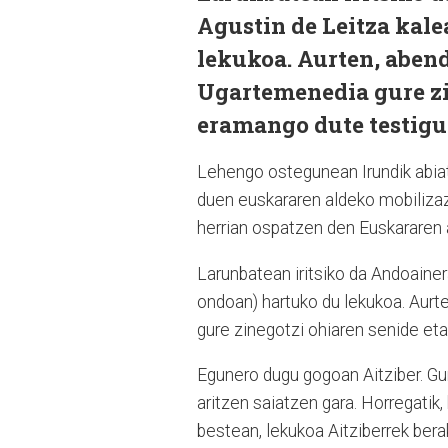
Agustin de Leitza kale
lekukoa. Aurten, abend
Ugartemenedia gure zi
eramango dute testigu
Lehengo ostegunean Irundik abiatu
duen euskararen aldeko mobilizazio
herrian ospatzen den Euskararen 
Larunbatean iritsiko da Andoainer
ondoan) hartuko du lekukoa. Aurt
gure zinegotzi ohiaren senide et
Egunero dugu gogoan Aitziber. Gur
aritzen saiatzen gara. Horregatik
bestean, lekukoa Aitziberrek bera