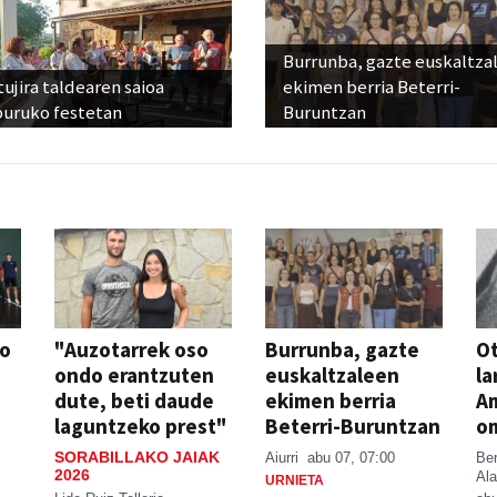
Burrunba, gazte euskaltza
ujira taldearen saioa
ekimen berria Beterri-
buruko festetan
Buruntzan
so
"Auzotarrek oso
Burrunba, gazte
Ot
ondo erantzuten
euskaltzaleen
la
dute, beti daude
ekimen berria
A
laguntzeko prest"
Beterri-Buruntzan
o
SORABILLAKO JAIAK
Aiurri
abu 07, 07:00
Be
2026
Ala
URNIETA