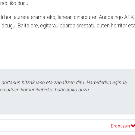
rabiliko dugu.
di hori aurrera eramateko, lanean diharduten Andoaingo AEK
ditugu. Baita ere, egitarau oparoa prestatu duten herritar et
ortasun hitzak jaso eta zabaltzen ditu. Harpidedun eginda,
tzen dituen komunikabidea babestuko duzu.
Erantzun