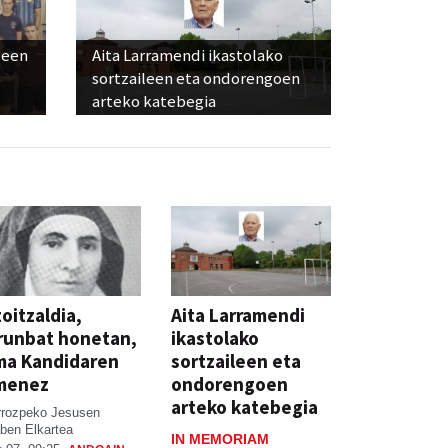
leen
Aita Larramendi ikastolako
sortzaileen eta ondorengoen
arteko katebegia
oitzaldia,
Aita Larramendi
runbat honetan,
ikastolako
ma Kandidaren
sortzaileen eta
menez
ondorengoen
arteko katebegia
rrozpeko Jesusen
ben Elkartea
IN MEMORIAM