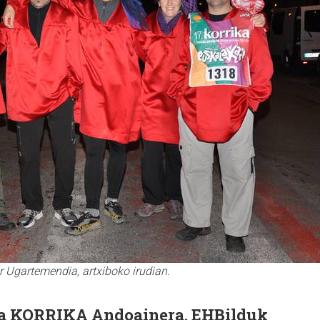
er Ugartemendia, artxiboko irudian.
 da KORRIKA Andoainera. EHBilduk