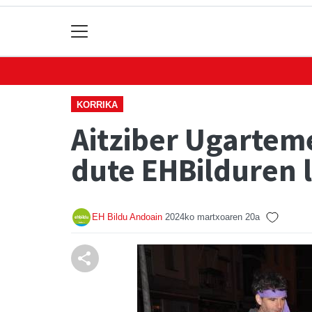
KORRIKA
Aitziber Ugartem
dute EHBilduren 
EH Bildu Andoain
2024ko martxoaren 20a