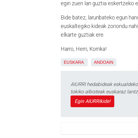
egin zuen lan guztia eskertzeko e
Bide batez, larunbateko egun han
euskaltegiko kideak zoriondu nahi 
elkarte guztiak ere.
Harro, Herri, Korrika!
EUSKARA
ANDOAIN
AIURRI hedabideak eskualdeko n
tokiko albisteak euskaraz lan
Egin AIURRIkide!