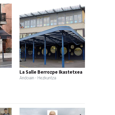
La Salle Berrozpe Ikastetxea
Andoain
- Hezkuntza