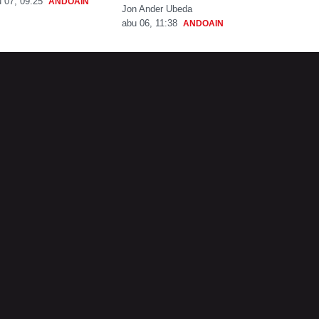
 07, 09:25
ANDOAIN
Jon Ander Ubeda
abu 06, 11:38
ANDOAIN