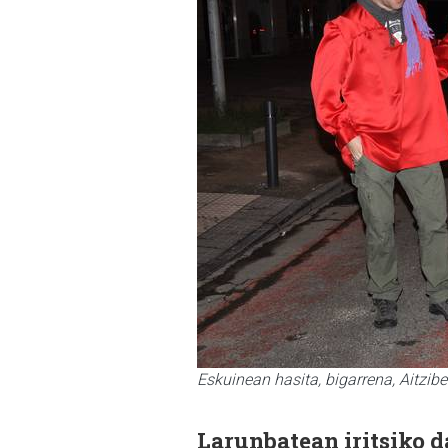
Eskuinean hasita, bigarrena, Aitzib
Larunbatean iritsiko