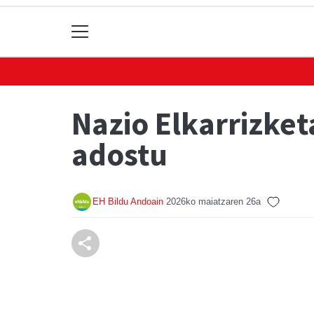
Nazio Elkarrizket
adostu
EH Bildu Andoain
2026ko maiatzaren 26a