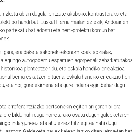
arrizketa abian dugula, entzute aktiboko, kontrasterako eta
lektibo handi bat. Euskal Herria mailan ez ezik, Andoainen
stiko partekatu bat adostu eta herri-proiektu komun bat
onek.
izi gara, eraldaketa sakonek -ekonomikoak, sozialak,
eta egungo autogobernu esparruen agorpenak zeharkatutakoa
 historikoa planteatzen du, eta eskala handiko erreakzioa,
ional berria eskatzen dituena. Eskala handiko erreakzio hori
du, eta hor, gure ekimena eta gure indarra egin behar dugu
ota erreferentziazko pertsonekin egiten ari garen bilera
zia ere bildu nahi dugu horretarako osatu dugun galdeketaren
aingo indarguneez eta ahuleziez hitz egitea nahi dugu,
atu asmoz. Galdeketa hauek kalean jarriko diren jaima-tan be