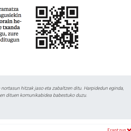
ortasun hitzak jaso eta zabaltzen ditu. Harpidedun eginda,
tzen dituen komunikabidea babestuko duzu.
Erantzun