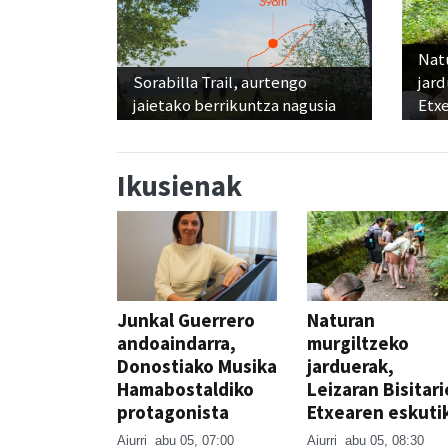
Nat
Sorabilla Trail, aurtengo
jard
jaietako berrikuntza nagusia
Etx
Ikusienak
Junkal Guerrero
Naturan
andoaindarra,
murgiltzeko
Donostiako Musika
jarduerak,
Hamabostaldiko
Leizaran Bisitar
protagonista
Etxearen eskuti
Aiurri
abu 05, 07:00
Aiurri
abu 05, 08:30