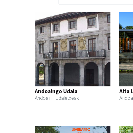
Andoaingo Udala
Aita 
Andoain
- Udaletxeak
Andoa