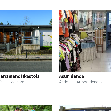
Larramendi Ikastola
Asun denda
in
- Hezkuntza
Andoain
- Arropa-dendak