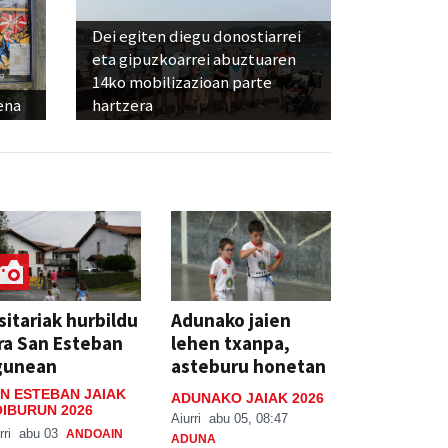
Dei egiten diegu donostiarrei
eta gipuzkoarrei abuztuaren
14ko mobilizazioan parte
ena
hartzera
sitariak hurbildu
Adunako jaien
ra San Esteban
lehen txanpa,
gunean
asteburu honetan
N ESTEBAN JAIAK
ADUNAKO JAIAK 2026
IBURUN 2026
Aiurri
abu 05, 08:47
rri
abu 03
ANDOAIN
ADUNA