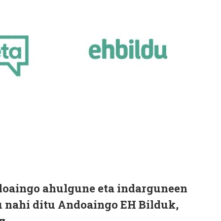
doaingo ahulgune eta indarguneen
u nahi ditu Andoaingo EH Bilduk,
z.