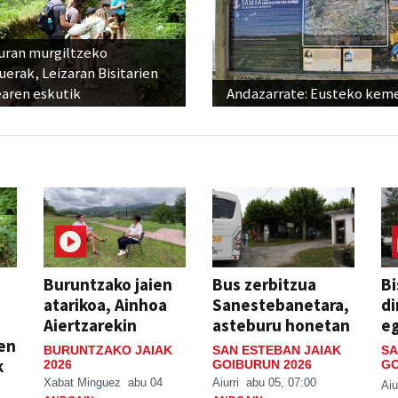
uran murgiltzeko
uerak, Leizaran Bisitarien
earen eskutik
Andazarrate: Eusteko kem
Buruntzako jaien
Bus zerbitzua
Bi
atarikoa, Ainhoa
Sanestebanetara,
di
Aiertzarekin
asteburu honetan
e
ien
BURUNTZAKO JAIAK
SAN ESTEBAN JAIAK
SA
k
2026
GOIBURUN 2026
GO
Xabat Minguez
abu 04
Aiurri
abu 05, 07:00
Aiu