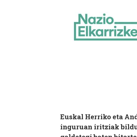
Euskal Herriko eta An
inguruan iritziak bild
galdetegi baten bitarte