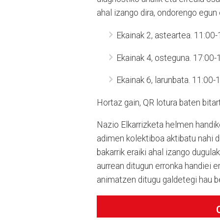
ahal izango dira, ondorengo egun 
Ekainak 2, asteartea. 11:00-
Ekainak 4, osteguna. 17:00-1
Ekainak 6, larunbata. 11:00-1
Hortaz gain, QR lotura baten bitar
Nazio Elkarrizketa helmen handiko
adimen kolektiboa aktibatu nahi d
bakarrik eraiki ahal izango dugula
aurrean ditugun erronka handiei e
animatzen ditugu galdetegi hau b