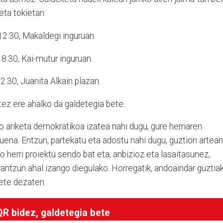
eta tokietan:
12:30, Makaldegi inguruan.
8:30, Kai-mutur inguruan.
2:30, Juanita Alkain plazan.
tez ere ahalko da galdetegia bete.
 ariketa demokratikoa izatea nahi dugu, gure herriaren
uena. Entzun, partekatu eta adostu nahi dugu, guztion artean
ko herri proiektu sendo bat eta, anbizioz eta lasaitasunez,
rantzun ahal izango diegulako. Horregatik, andoaindar guztia
ete dezaten.
QR bidez, galdetegia bete