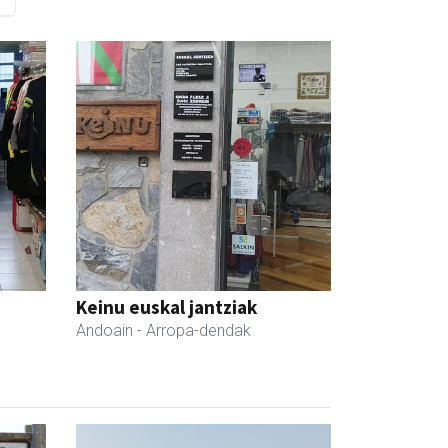
Keinu euskal jantziak
Andoain
- Arropa-dendak