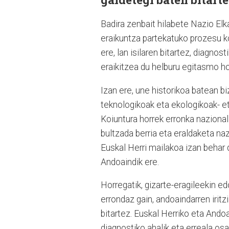
Badira zenbait hilabete Nazio Elk
eraikuntza partekatuko prozesu ko
ere, lan isilaren bitartez, diagno
eraikitzea du helburu egitasmo h
Izan ere, une historikoa batean b
teknologikoak eta ekologikoak- 
Koiuntura horrek erronka nazional
bultzada berria eta eraldaketa naz
Euskal Herri mailakoa izan behar 
Andoaindik ere.
Horregatik, gizarte-eragileekin ed
errondaz gain, andoaindarren irit
bitartez. Euskal Herriko eta Ando
diagnostiko ahalik eta erreala os