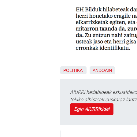
POLITIKA
ANDOAIN
AIURRI hedabideak eskualdeko n
tokiko albisteak euskaraz lan
Egin AIURRIkide!