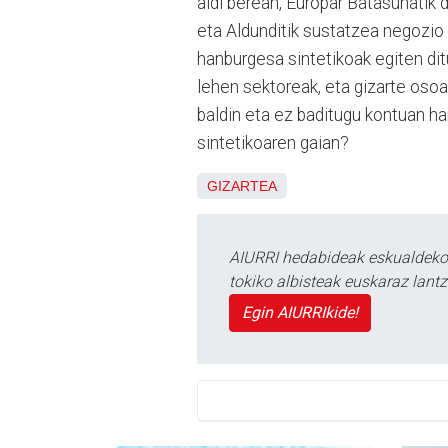
aldi berean, Europar Batasunatik 
eta Aldunditik sustatzea negozio 
hanburgesa sintetikoak egiten di
lehen sektoreak, eta gizarte osoa
baldin eta ez baditugu kontuan ha
sintetikoaren gaian?
GIZARTEA
AIURRI hedabideak eskualdeko n
tokiko albisteak euskaraz lan
Egin AIURRIkide!