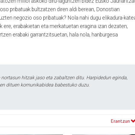
datozen milioi askoko diru-laguntzen bidez Eusko Jaurlaritza
oso pribatuak bultzatzen diren aldi berean, Donostian
tuzten negozio oso pribatuak? Nola nahi dugu elikadura-kate
k ere, erabakietan eta merkatuetan eragina izan dezaten,
rtzen erabaki garrantzitsuetan, hala nola, hanburgesa
ortasun hitzak jaso eta zabaltzen ditu. Harpidedun eginda,
tzen dituen komunikabidea babestuko duzu.
Erantzun