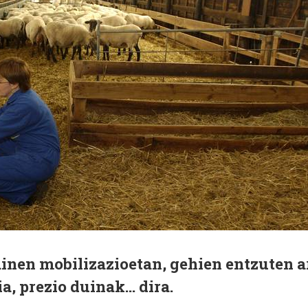
ainen mobilizazioetan, gehien entzuten a
, prezio duinak... dira.