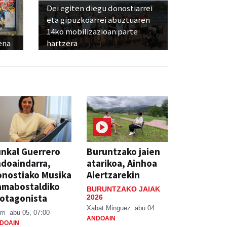
Dei egiten diegu donostiarrei
eta gipuzkoarrei abuztuaren
14ko mobilizazioan parte
ena
hartzera
nkal Guerrero
Buruntzako jaien
doaindarra,
atarikoa, Ainhoa
nostiako Musika
Aiertzarekin
amabostaldiko
BURUNTZAKO JAIAK
otagonista
2026
Xabat Minguez
abu 04
rri
abu 05, 07:00
ANDOAIN
DOAIN