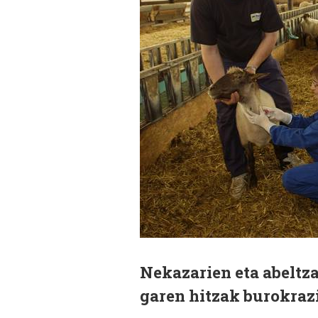
N
ekazarien eta abeltz
garen hitzak burokrazia