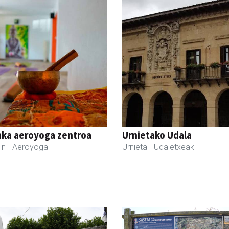
nka aeroyoga zentroa
Urnietako Udala
in
- Aeroyoga
Urnieta
- Udaletxeak