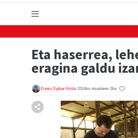
Eta haserrea, le
eragina galdu iza
Eneko Egibar Artola
2024ko otsailaren 26a