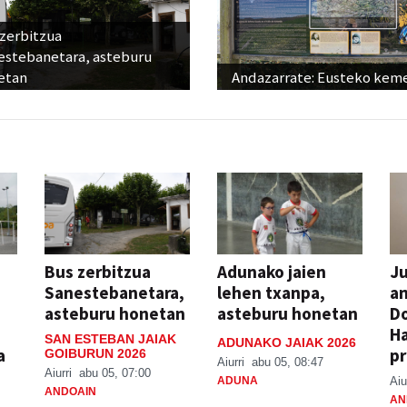
 zerbitzua
estebanetara, asteburu
etan
Andazarrate: Eusteko kem
Bus zerbitzua
Adunako jaien
Ju
Sanestebanetara,
lehen txanpa,
an
asteburu honetan
asteburu honetan
Do
H
SAN ESTEBAN JAIAK
ADUNAKO JAIAK 2026
a
pr
GOIBURUN 2026
Aiurri
abu 05, 08:47
Aiurri
abu 05, 07:00
ADUNA
Aiu
ANDOAIN
AN