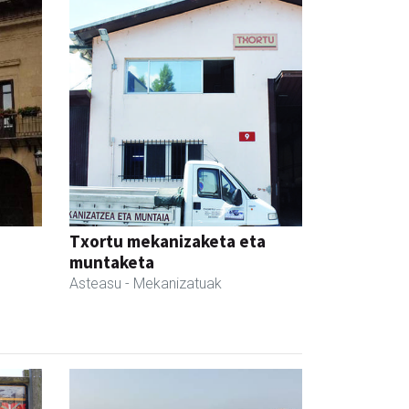
Txortu mekanizaketa eta
muntaketa
Asteasu
- Mekanizatuak