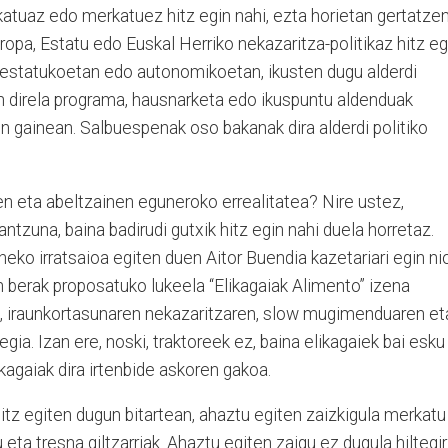
katuaz edo merkatuez hitz egin nahi, ezta horietan gertatze
ropa, Estatu edo Euskal Herriko nekazaritza-politikaz hitz eg
 estatukoetan edo autonomikoetan, ikusten dugu alderdi
 direla programa, hausnarketa edo ikuspuntu aldenduak
n gainean. Salbuespenak oso bakanak dira alderdi politiko
en eta abeltzainen eguneroko errealitatea? Nire ustez,
tzuna, baina badirudi gutxik hitz egin nahi duela horretaz.
neko irratsaioa egiten duen Aitor Buendia kazetariari egin ni
 berak proposatuko lukeela “Elikagaiak Alimento” izena
at, iraunkortasunaren nekazaritzaren, slow mugimenduaren et
ia. Izan ere, noski, traktoreek ez, baina elikagaiek bai esku
kagaiak dira irtenbide askoren gakoa.
hitz egiten dugun bitartean, ahaztu egiten zaizkigula merkatu
eta tresna giltzarriak. Ahaztu egiten zaigu ez dugula hiltegir