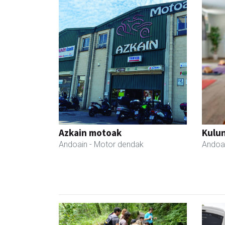
Azkain motoak
Kulu
Andoain
- Motor dendak
Andoa