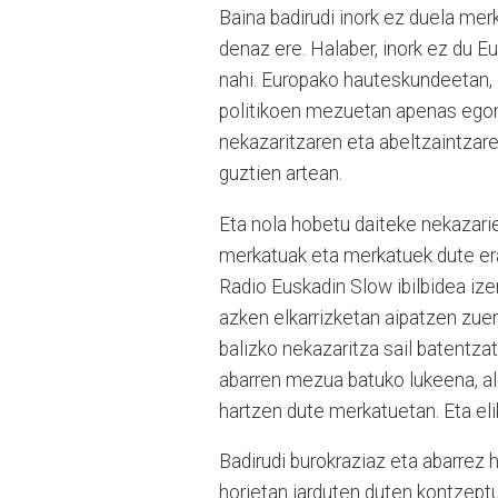
Baina badirudi inork ez duela mer
denaz ere. Halaber, inork ez du Eu
nahi. Europako hauteskundeetan,
politikoen mezuetan apenas egon
nekazaritzaren eta abeltzaintzare
guztien artean.
Eta nola hobetu daiteke nekazari
merkatuak eta merkatuek dute eran
Radio Euskadin Slow ibilbidea ize
azken elkarrizketan aipatzen zuen
balizko nekazaritza sail batentz
abarren mezua batuko lukeena, aleg
hartzen dute merkatuetan. Eta eli
Badirudi burokraziaz eta abarrez 
horietan jarduten duten kontzeptu 