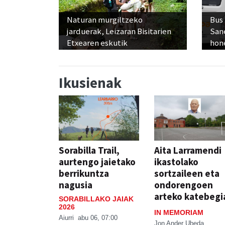
Naturan murgiltzeko
Bus
jarduerak, Leizaran Bisitarien
San
Etxearen eskutik
hon
Ikusienak
Sorabilla Trail,
Aita Larramendi
aurtengo jaietako
ikastolako
berrikuntza
sortzaileen eta
nagusia
ondorengoen
arteko katebegi
SORABILLAKO JAIAK
2026
IN MEMORIAM
Aiurri
abu 06, 07:00
Jon Ander Ubeda