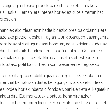
en zaigu agian tokiko produktuaren bereizketa banaketa
la Euskal Herrian, eta interes horiek ez dutela zertan bat
teresekin.
handiek ekoizleari ezin badie bidezko prezioa ordaindu, eta
razoizko preziorik eskaini, agian, GJHk (Garapen Jasangarrir
omikoak bizi ditugun garai honetan, agian krisian daudenak
ra, banatzaile handi horien filosofiak, alegia. Gogoan ere
arazoak izango dituztela klima-aldaketa saihestearekin,
in lotutako politika guztiekin kontraesanean ez egoteko.
ren kontzeptua erabilita gizarteari egin diezazkiokegun
tzial berriak izan daitezke lagungarri, tokiko ekoizleek
ez, ordea, horiek inbertsio fondoen, bankuen eta elikagaieki
lakatu dira. Eta merkatuak aipatuta, hona nire azken
k al dira baserritarrei laguntzeko dekalogoaz hitz egitea, eta