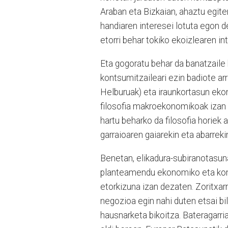
Araban eta Bizkaian, ahaztu egit
handiaren interesei lotuta egon de
etorri behar tokiko ekoizlearen in
Eta gogoratu behar da banatzaile 
kontsumitzaileari ezin badiote ar
Helburuak) eta iraunkortasun ekon
filosofia makroekonomikoak izan di
hartu beharko da filosofia horiek 
garraioaren gaiarekin eta abarrek
Benetan, elikadura-subiranotasuna
planteamendu ekonomiko eta komer
etorkizuna izan dezaten. Zoritxarr
negozioa egin nahi duten etsai bi
hausnarketa bikoitza. Bateragarria