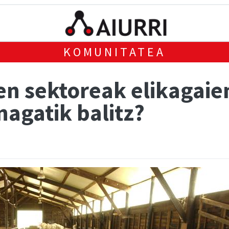
KOMUNITATEA
hen sektoreak elikagai
nagatik balitz?