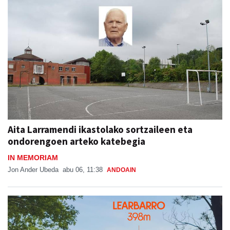
Aita Larramendi ikastolako sortzaileen eta
ondorengoen arteko katebegia
IN MEMORIAM
Jon Ander Ubeda
abu 06, 11:38
ANDOAIN