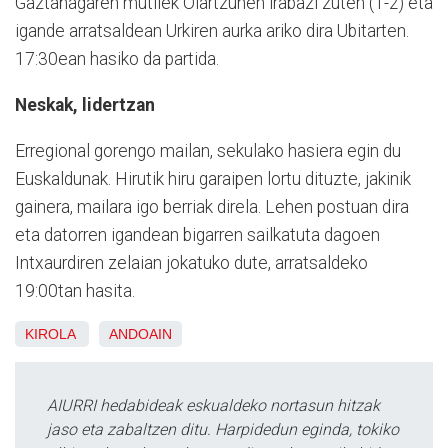
Gaztañagaren mutilek Oiartzunen irabazi zuten (1-2) eta
igande arratsaldean Urkiren aurka ariko dira Ubitarten.
17:30ean hasiko da partida.
Neskak, lidertzan
Erregional gorengo mailan, sekulako hasiera egin du
Euskaldunak. Hirutik hiru garaipen lortu dituzte, jakinik
gainera, mailara igo berriak direla. Lehen postuan dira
eta datorren igandean bigarren sailkatuta dagoen
Intxaurdiren zelaian jokatuko dute, arratsaldeko
19:00tan hasita.
KIROLA
ANDOAIN
AIURRI hedabideak eskualdeko nortasun hitzak
jaso eta zabaltzen ditu. Harpidedun eginda, tokiko