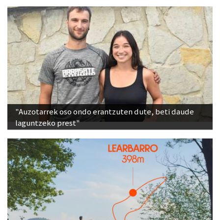
"Auzotarrek oso ondo erantzuten dute, beti daude
laguntzeko prest"