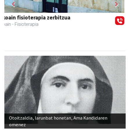
Previous
Next
GF akademia
Andoain
- Akademiak
Otoitzaldia, larunbat honetan, Ama Kandidaren
omenez