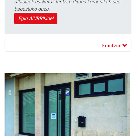
albisteak euskaraz lantzen dituen komunikabidea
babestuko duzu.
Egin AIURRIkide!
Erantzun