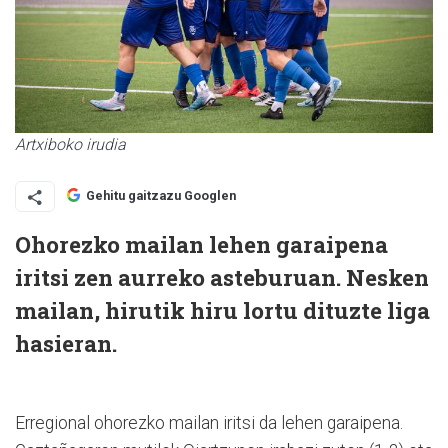
Artxiboko irudia
Gehitu gaitzazu Googlen
Ohorezko mailan lehen garaipena
iritsi zen aurreko asteburuan. Nesken
mailan, hirutik hiru lortu dituzte liga
hasieran.
Erregional ohorezko mailan iritsi da lehen garaipena.