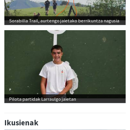
Sorabilla Trail, aurtengo jaietako berrikuntza nagusia
Pilota partidak Larraulgo jaietan
Ikusienak