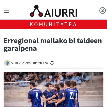
KOMUNITATEA
Erregional mailako bi taldeen
garaipena
Aiurri
2025eko urriaren 17a