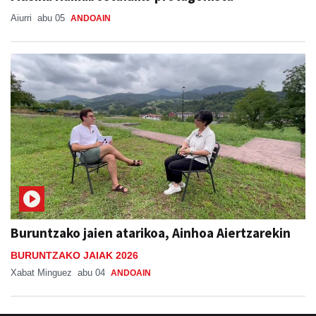
Aiurri
abu 05
ANDOAIN
Buruntzako jaien atarikoa, Ainhoa Aiertzarekin
BURUNTZAKO JAIAK 2026
Xabat Minguez
abu 04
ANDOAIN