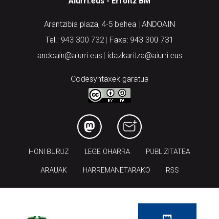
Aiurri.eus - Erroitz BM
Arantzibia plaza, 4-5 behea | ANDOAIN
Tel.: 943 300 732 | Faxa: 943 300 731
andoain@aiurri.eus | idazkaritza@aiurri.eus
Codesyntaxek garatua
HONI BURUZ
LEGE OHARRA
PUBLIZITATEA
ARAUAK
HARREMANETARAKO
RSS