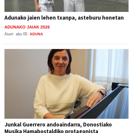
Adunako jaien lehen txanpa, asteburu honetan
ADUNAKO JAIAK 2026
Aiurri
abu 05
ADUNA
Junkal Guerrero andoaindarra, Donostiako
Musika Hamabostaldiko protagonista