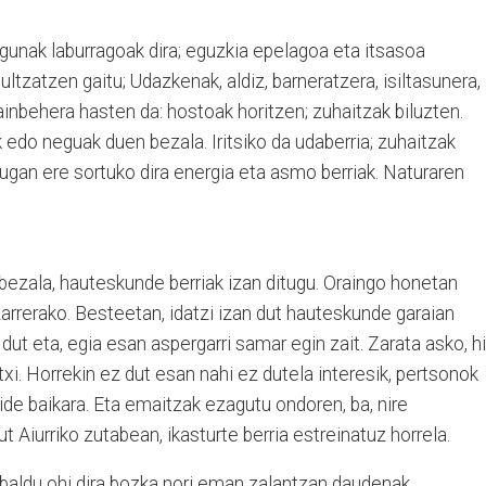
gunak laburragoak dira; eguzkia epelagoa eta itsasoa
ltzatzen gaitu; Udazkenak, aldiz, barneratzera, isiltasunera,
ainbehera hasten da: hostoak horitzen; zuhaitzak biluzten.
edo neguak duen bezala. Iritsiko da udaberria; zuhaitzak
gugan ere sortuko dira energia eta asmo berriak. Naturaren
n bezala, hauteskunde berriak izan ditugu. Oraingo honetan
arrerako. Besteetan, idatzi izan dut hauteskunde garaian
 dut eta, egia esan aspergarri samar egin zait. Zarata asko, h
xi. Horrekin ez dut esan nahi ez dutela interesik, pertsonok
ide baikara. Eta emaitzak ezagutu ondoren, ba, nire
 Aiurriko zutabean, ikasturte berria estreinatuz horrela.
baldu ohi dira bozka nori eman zalantzan daudenak