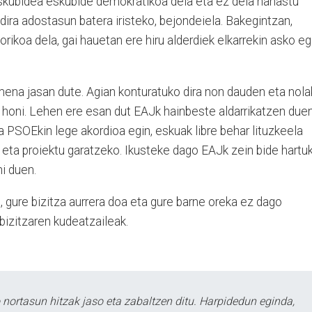
skubidea eskubide demokratikoa dela eta ez dela nahastu
dira adostasun batera iristeko, bejondeiela. Bakegintzan,
orikoa dela, gai hauetan ere hiru alderdiek elkarrekin asko eg
na jasan dute. Agian konturatuko dira non dauden eta nol
 honi. Lehen ere esan dut EAJk hainbeste aldarrikatzen due
ta PSOEkin lege akordioa egin, eskuak libre behar lituzkeela
o eta proiektu garatzeko. Ikusteke dago EAJk zein bide hartu
i duen.
go, gure bizitza aurrera doa eta gure barne oreka ez dago
bizitzaren kudeatzaileak.
ortasun hitzak jaso eta zabaltzen ditu. Harpidedun eginda,