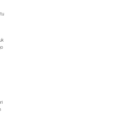
atu
uk
go
ri
n