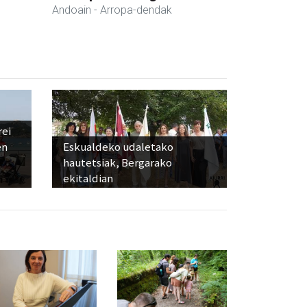
Andoain
- Arropa-dendak
rei
en
Eskualdeko udaletako
hautetsiak, Bergarako
ekitaldian