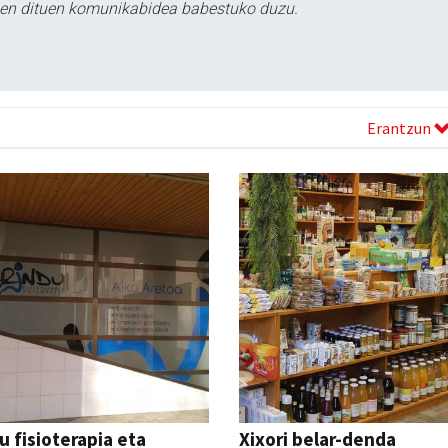
tzen dituen komunikabidea babestuko duzu.
Erantzun
u fisioterapia eta
Xixori belar-denda