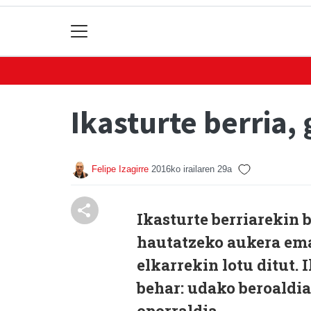
Ikasturte berria,
Felipe Izagirre
2016ko irailaren 29a
Ikasturte berriarekin 
hautatzeko aukera ema
elkarrekin lotu ditut. 
behar: udako beroaldiak
oporraldia.