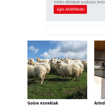
tokiko albisteak euskaraz lan
Egin AIURRIkide!
Goine esnekiak
Arind