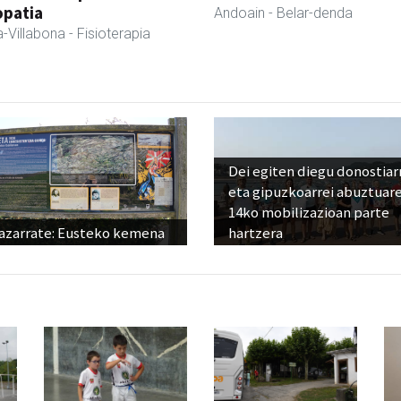
opatia
Andoain
- Belar-denda
-Villabona
- Fisioterapia
Dei egiten diegu donostiar
eta gipuzkoarrei abuztuar
14ko mobilizazioan parte
azarrate: Eusteko kemena
hartzera