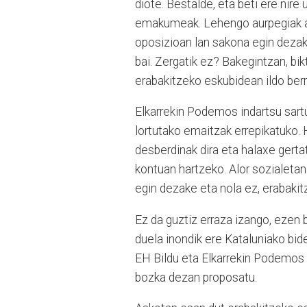
diote. Bestalde, eta beti ere nire 
emakumeak. Lehengo aurpegiak atze
oposizioan lan sakona egin deza
bai. Zergatik ez? Bakegintzan, b
erabakitzeko eskubidean ildo berri
Elkarrekin Podemos indartsu sart
lortutako emaitzak errepikatuko. 
desberdinak dira eta halaxe gertat
kontuan hartzeko. Alor sozialetan
egin dezake eta nola ez, erabakit
Ez da guztiz erraza izango, ezen
duela inondik ere Kataluniako bide
EH Bildu eta Elkarrekin Podemos a
bozka dezan proposatu.