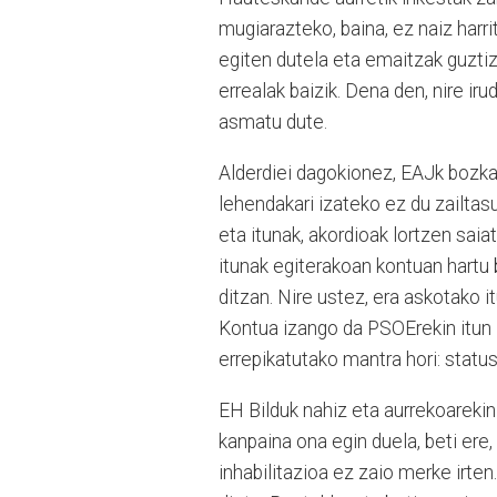
mugiarazteko, baina, ez naiz harri
egiten dutela eta emaitzak guztiz
errealak baizik. Dena den, nire ir
asmatu dute.
Alderdiei dagokionez, EAJk bozka a
lehendakari izateko ez du zailtas
eta itunak, akordioak lortzen saiat
itunak egiterakoan kontuan hartu
ditzan. Nire ustez, era askotako 
Kontua izango da PSOErekin itun i
errepikatutako mantra hori: status 
EH Bilduk nahiz eta aurrekoarekin 
kanpaina ona egin duela, beti ere
inhabilitazioa ez zaio merke irten