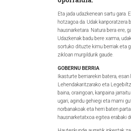
Eta jada udazkenean sartu gara. E
hotzagoa da. Udak kanporatzera bu
hausnarketara. Natura bera ere, g
Udazkenak badu bere xarma, udak 
sortuko dituzte kimu berriak eta 
zikloan murgildurik gaude.
GOBERNU BERRIA
Ikasturte berriarekin batera, esa
Lehendakaritzarako eta Legebiltz
baina, oraingoan, kanpaina jarraitu
ugari, agindu gehiegi eta mami gut
norbanakoak eta herri baten parta
hausnarketatxoa egitea erabaki dut
Hauteskunde aurretik inkestak za