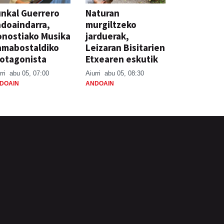
nkal Guerrero
Naturan
doaindarra,
murgiltzeko
nostiako Musika
jarduerak,
amabostaldiko
Leizaran Bisitarien
otagonista
Etxearen eskutik
rri
abu 05, 07:00
Aiurri
abu 05, 08:30
DOAIN
ANDOAIN