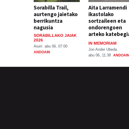
Sorabilla Trail,
Aita Larramendi
aurtengo jaietako
ikastolako
berrikuntza
sortzaileen eta
nagusia
ondorengoen
arteko katebegi
SORABILLAKO JAIAK
2026
IN MEMORIAM
Aiurri
abu 06, 07:00
Jon Ander Ubeda
ANDOAIN
abu 06, 11:38
ANDOAI