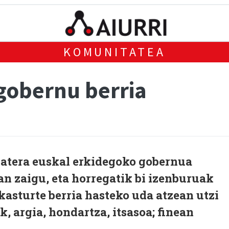
KOMUNITATEA
 gobernu berria
batera euskal erkidegoko gobernua
n zaigu, eta horregatik bi izenburuak
Ikasturte berria hasteko uda atzean utzi
, argia, hondartza, itsasoa; finean