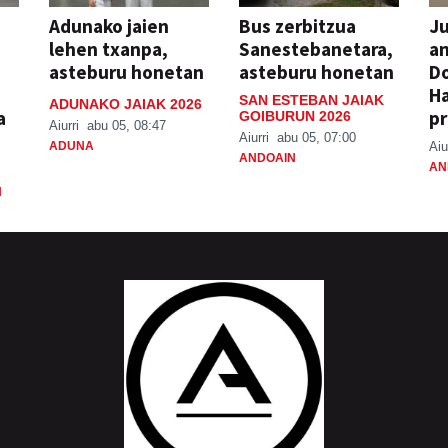
Adunako jaien
Bus zerbitzua
Ju
lehen txanpa,
Sanestebanetara,
an
asteburu honetan
asteburu honetan
Do
H
SAN ESTEBAN JAIAK
ADUNAKO JAIAK 2026
a
pr
GOIBURUN 2026
Aiurri
abu 05, 08:47
Aiurri
abu 05, 07:00
ADUNA
Aiu
ANDOAIN
AN
N