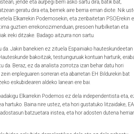
ustean, jende eta aurpegi berri asko sartu dira, batik bat,
an geratu dira eta, berriek aire berria eman diote. Nik ust
ketela Elkarrekin Podemosekin, eta zenbaitetan PSOErekin 
iktima guztien errekonozimenduan, presoen hurbilketan eta
ak ireki ditzake. Badago aitzurra non sartu.
u da. Jakin banekien ez zituela Espainiako hauteskundeetan
Hauteskunde bakoitzak, testuinguruak kontuan harturik, erab
u da. Beraz, ez da analista zorrotza izan behar datu hori
 zein enpleguaren sorreran eta abarretan EH Bildurekin bat
zeko eskubidearen aldeko lanean ere bai.
 badakigu Elkarrekin Podemos ez dela independentista eta, e
a hartuko. Baina nire ustez, eta hori gustatuko litzaidake, EA
dostasun batzuetara iristea, eta hor adosten dutena herriar