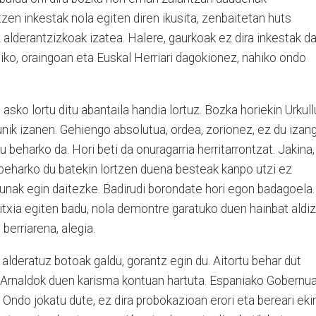
tzen inkestak nola egiten diren ikusita, zenbaitetan huts
 alderantzizkoak izatea. Halere, gaurkoak ez dira inkestak d
udiko, oraingoan eta Euskal Herriari dagokionez, nahiko ondo
sko lortu ditu abantaila handia lortuz. Bozka horiekin Urkull
unik izanen. Gehiengo absolutua, ordea, zorionez, ez du izan
u beharko da. Hori beti da onuragarria herritarrontzat. Jakina,
 beharko du batekin lortzen duena besteak kanpo utzi ez
itunak egin daitezke. Badirudi borondate hori egon badagoela.
txia egiten badu, nola demontre garatuko duen hainbat aldiz
berriarena, alegia.
alderatuz botoak galdu, gorantz egin du. Aitortu behar dut
, Arnaldok duen karisma kontuan hartuta. Espaniako Gobernua
. Ondo jokatu dute, ez dira probokazioan erori eta bereari eki