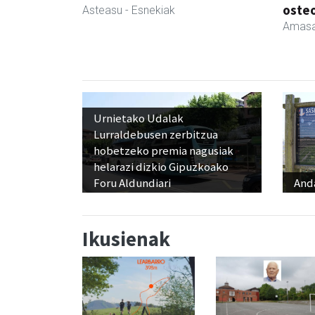
oste
Asteasu
- Esnekiak
Amasa
Urnietako Udalak
Lurraldebusen zerbitzua
hobetzeko premia nagusiak
helarazi dizkio Gipuzkoako
Foru Aldundiari
And
Ikusienak