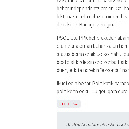
Askotan esan dut erabakitzeko e
behar independentziarekin. Gai ba
biktimak direla nahiz oroimen hist
dezakete. Badago zeregina.
PSOE eta PPk beherakada nabarme
erantzuna eman behar zaion herri
status berria eraikitzeko, nahiz e
beste alderdiekin ere zenbait arl
duen, edota norekin “ezkondu” nah
Ikusi egin behar. Politikatik hara
politikoen esku. Gu geu gara gure 
POLITIKA
AIURRI hedabideak eskualdeko n