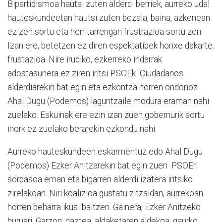
Bipartidismoa hautsi zuten alderdi berriek, aurreko udal
hauteskundeetan hautsi zuten bezala, baina, azkenean
ez zen sortu eta herritarrengan frustrazioa sortu zen.
Izan ere, betetzen ez diren espektatibek horixe dakarte:
frustazioa. Nire irudiko, ezkerreko indarrak
adostasunera ez ziren iritsi PSOEk Ciudadanos
alderdiarekin bat egin eta ezkontza horren ondorioz
Ahal Dugu (Podemos) laguntzaile modura eraman nahi
zuelako. Eskuinak ere ezin izan zuen gobernurik sortu
inork ez zuelako berarekin ezkondu nahi.
Aurreko hauteskundeen eskarmentuz edo Ahal Dugu
(Podemos) Ezker Anitzarekin bat egin zuen PSOEri
sorpasoa eman eta bigarren alderdi izatera iritsiko
zirelakoan. Niri koalizioa gustatu zitzaidan, aurrekoan
horren beharra ikusi baitzen. Gainera, Ezker Anitzeko
buruari, Garzon, gaztea, aldaketaren aldekoa, gaurko