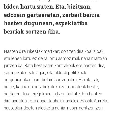
bidea hartu zuten. Eta, bizitzan,
edozein gertaeratan, zerbait berria
hasten dugunean, espektatiba
berriak sortzen dira.
Hasten dira inkestak martxan; sortzen dira koalizioak
eta lehen lortu ez dena lortu asmoz makinaria martxan
jartzen da. Bata bestearen kontrakoak ere hasten dira,
komunikabideak lagun, eta alderdi politikoak
norgehiagokan buru-belarri sartzen dira. Herritarrak,
berriz, kanpaina noiz bukatuko zain, besteak beste,
herriaren dirua ere jokoan jartzen baitute. Eta hasten
dira apustuak eta espektatibak, nahiak, desioak. Aurreko
hauteskundeetan aldaketa nahia nabarmentzen zen.