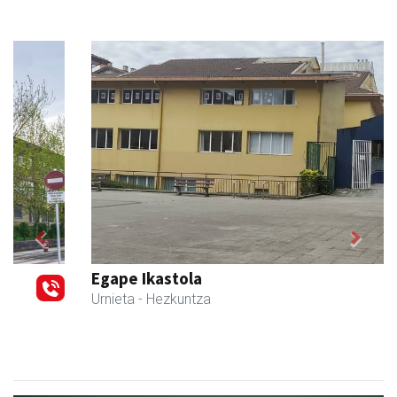
Previous
Next
Egape Ikastola
Urnieta
- Hezkuntza