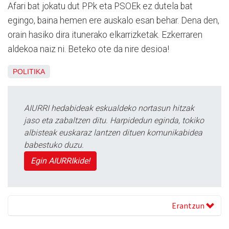
Afari bat jokatu dut PPk eta PSOEk ez dutela bat
egingo, baina hemen ere auskalo esan behar. Dena den,
orain hasiko dira itunerako elkarrizketak. Ezkerraren
aldekoa naiz ni. Beteko ote da nire desioa!
POLITIKA
AIURRI hedabideak eskualdeko nortasun hitzak
jaso eta zabaltzen ditu. Harpidedun eginda, tokiko
albisteak euskaraz lantzen dituen komunikabidea
babestuko duzu.
Egin AIURRIkide!
Erantzun