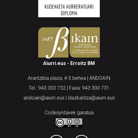
Aiurri.eus - Erroitz BM
Arantzibia plaza, 4-5 behea | ANDOAIN
Tel.: 943 300 732 | Faxa: 943 300 731
andoain@aiurri.eus | idazkaritza@aiurri.eus
Codesyntaxek garatua