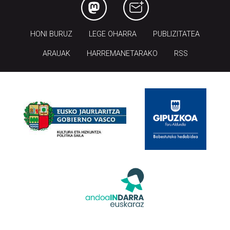
HONI BURUZ
LEGE OHARRA
PUBLIZITATEA
ARAUAK
HARREMANETARAKO
RSS