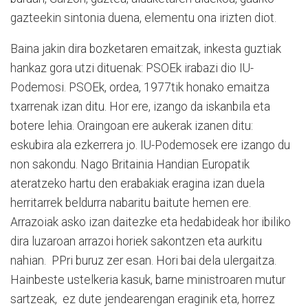
gazteekin sintonia duena, elementu ona irizten diot.
Baina jakin dira bozketaren emaitzak, inkesta guztiak
hankaz gora utzi dituenak: PSOEk irabazi dio IU-
Podemosi. PSOEk, ordea, 1977tik honako emaitza
txarrenak izan ditu. Hor ere, izango da iskanbila eta
botere lehia. Oraingoan ere aukerak izanen ditu:
eskubira ala ezkerrera jo. IU-Podemosek ere izango du
non sakondu. Nago Britainia Handian Europatik
ateratzeko hartu den erabakiak eragina izan duela
herritarrek beldurra nabaritu baitute hemen ere.
Arrazoiak asko izan daitezke eta hedabideak hor ibiliko
dira luzaroan arrazoi horiek sakontzen eta aurkitu
nahian. PPri buruz zer esan. Hori bai dela ulergaitza.
Hainbeste ustelkeria kasuk, barne ministroaren mutur
sartzeak, ez dute jendearengan eraginik eta, horrez