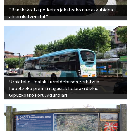
"Banakako Txapelketan jokatzeko nire eskubidea
aldarrikatzen dut"
Urnietako Udalak Lurraldebusen zerbitzua
hobetzeko premia nagusiak helarazi dizkio
Gipuzkoako Foru Aldundiari