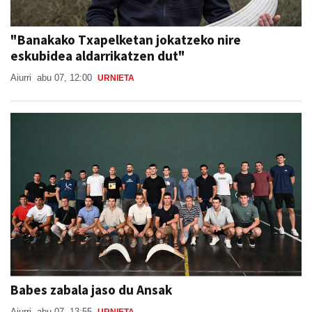
"Banakako Txapelketan jokatzeko nire
eskubidea aldarrikatzen dut"
Aiurri
abu 07, 12:00
URNIETA
Babes zabala jaso du Ansak
Aiurri
abu 07, 13:55