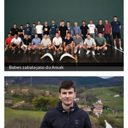
Babes zabala jaso du Ansak