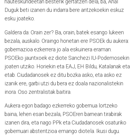
hauteskundeetan besterik gertatzen dela, ba, Ahal
Duguk beti izanen du indarra bere antzekoekin eskuz
esku joateko.
Galdera da: Orain zer? Ba, orain, batek esango lukeen
bezala, auskalo. Oraingo honetan ere PSOEk du aukera:
gobernazioa ezkerrera jo ala eskuinera eraman.
PSOEko jauntxoek ez diote Sanchezi IU-Podemosekin
joaten utziko. Horiekin eta EAJ, EH Bildu, Katalanak eta
etab. Ciudadanosek ez ditu bozka asko, eta asko ez
izanik ere, garbi utzi du bera ez doala nazionalistekin
inora. Oso zentralistak baitira.
Aukera egon badago ezkerreko gobernua lortzeko
baina, lehen esan bezala, PSOEren barnean tirabirak
izanen dira, eta nago PPk eta Ciudadanosek osaturiko
gobernuari abstentzioa emango diotela. Ikusi dugu.