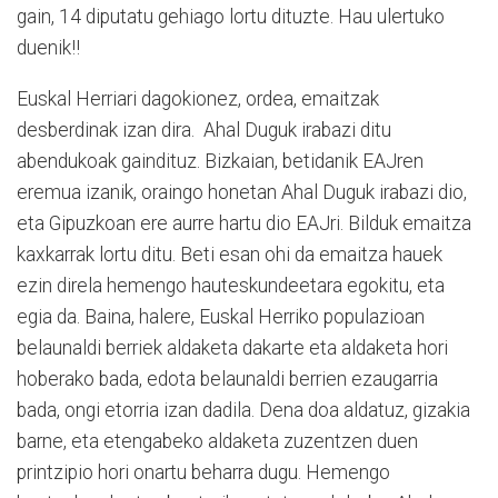
gain, 14 diputatu gehiago lortu dituzte. Hau ulertuko
duenik!!
Euskal Herriari dagokionez, ordea, emaitzak
desberdinak izan dira. Ahal Duguk irabazi ditu
abendukoak gaindituz. Bizkaian, betidanik EAJren
eremua izanik, oraingo honetan Ahal Duguk irabazi dio,
eta Gipuzkoan ere aurre hartu dio EAJri. Bilduk emaitza
kaxkarrak lortu ditu. Beti esan ohi da emaitza hauek
ezin direla hemengo hauteskundeetara egokitu, eta
egia da. Baina, halere, Euskal Herriko populazioan
belaunaldi berriek aldaketa dakarte eta aldaketa hori
hoberako bada, edota belaunaldi berrien ezaugarria
bada, ongi etorria izan dadila. Dena doa aldatuz, gizakia
barne, eta etengabeko aldaketa zuzentzen duen
printzipio hori onartu beharra dugu. Hemengo