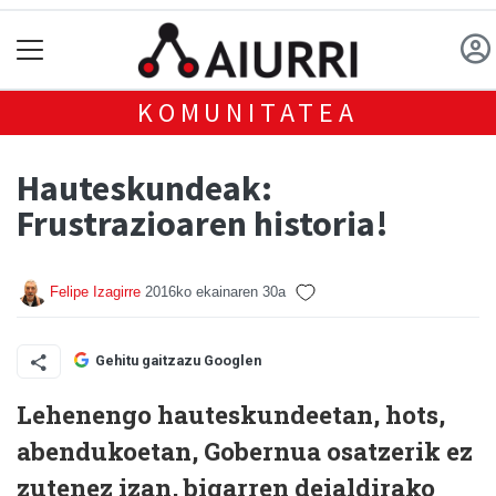
KOMUNITATEA
Hauteskundeak:
Frustrazioaren historia!
Felipe Izagirre
2016ko ekainaren 30a
Gehitu gaitzazu Googlen
Lehenengo hauteskundeetan, hots,
abendukoetan, Gobernua osatzerik ez
zutenez izan, bigarren deialdirako