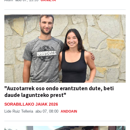
URNIETA
"Auzotarrek oso ondo erantzuten dute, beti
daude laguntzeko prest"
SORABILLAKO JAIAK 2026
Lide Ruiz Telleria
abu 07, 08:00
ANDOAIN