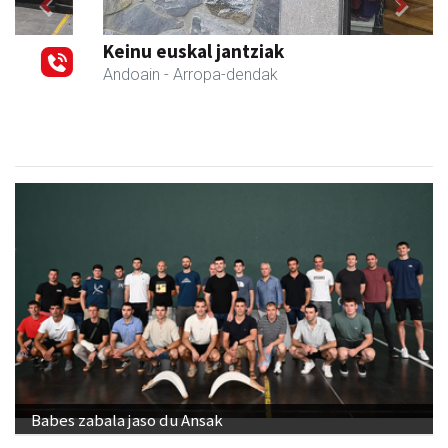
Previous
Next
Keinu euskal jantziak
Andoain
- Arropa-dendak
Babes zabala jaso du Ansak