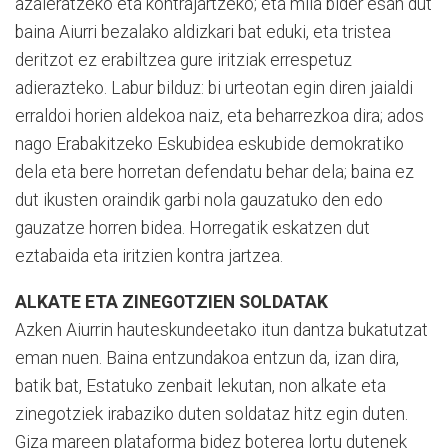
azaleratzeko eta kontrajartzeko; eta mila bider esan dut
baina Aiurri bezalako aldizkari bat eduki, eta tristea
deritzot ez erabiltzea gure iritziak errespetuz
adierazteko. Labur bilduz: bi urteotan egin diren jaialdi
erraldoi horien aldekoa naiz, eta beharrezkoa dira; ados
nago Erabakitzeko Eskubidea eskubide demokratiko
dela eta bere horretan defendatu behar dela; baina ez
dut ikusten oraindik garbi nola gauzatuko den edo
gauzatze horren bidea. Horregatik eskatzen dut
eztabaida eta iritzien kontra jartzea.
ALKATE ETA ZINEGOTZIEN SOLDATAK
Azken Aiurrin hauteskundeetako itun dantza bukatutzat
eman nuen. Baina entzundakoa entzun da, izan dira,
batik bat, Estatuko zenbait lekutan, non alkate eta
zinegotziek irabaziko duten soldataz hitz egin duten.
Giza mareen plataforma bidez boterea lortu dutenek