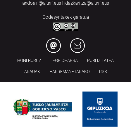
andoain@aiurri.eus | idazkaritza@aiurri.eus
Codesyntaxek garatua
HONI BURUZ
LEGE OHARRA
PUBLIZITATEA
ARAUAK
HARREMANETARAKO
RSS