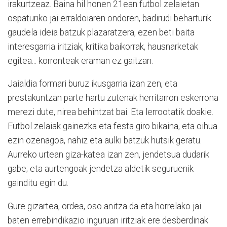
irakurtzeaz. Baina hil honen 21ean futbol zelaietan
ospaturiko jai erraldoiaren ondoren, badirudi beharturik
gaudela ideia batzuk plazaratzera, ezen beti baita
interesgarria iritziak, kritika baikorrak, hausnarketak
egitea... korronteak eraman ez gaitzan.
Jaialdia formari buruz ikusgarria izan zen, eta
prestakuntzan parte hartu zutenak herritarron eskerrona
merezi dute, nirea behintzat bai. Eta lerrootatik doakie.
Futbol zelaiak gainezka eta festa giro bikaina, eta oihua
ezin ozenagoa, nahiz eta aulki batzuk hutsik geratu.
Aurreko urtean giza-katea izan zen, jendetsua dudarik
gabe; eta aurtengoak jendetza aldetik seguruenik
gainditu egin du.
Gure gizartea, ordea, oso anitza da eta horrelako jai
baten errebindikazio inguruan iritziak ere desberdinak