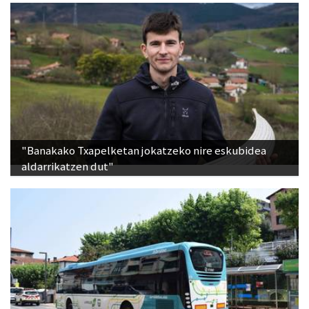
"Banakako Txapelketan jokatzeko nire eskubidea
aldarrikatzen dut"