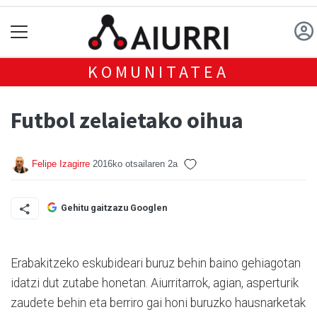
KOMUNITATEA
Futbol zelaietako oihua
Felipe Izagirre
2016ko otsailaren 2a
Gehitu gaitzazu Googlen
Erabakitzeko eskubideari buruz behin baino gehiagotan
idatzi dut zutabe honetan. Aiurritarrok, agian, asperturik
zaudete behin eta berriro gai honi buruzko hausnarketak