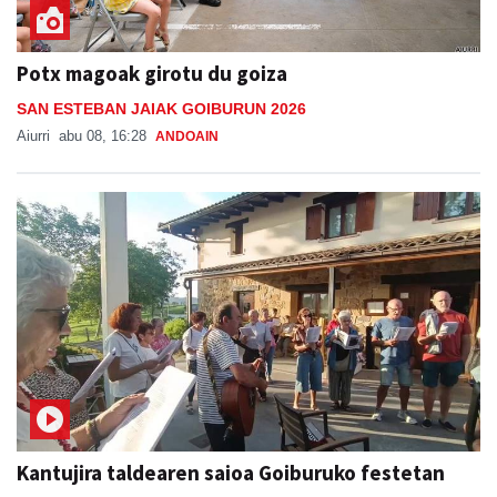
Potx magoak girotu du goiza
SAN ESTEBAN JAIAK GOIBURUN 2026
Aiurri
abu 08, 16:28
ANDOAIN
Kantujira taldearen saioa Goiburuko festetan