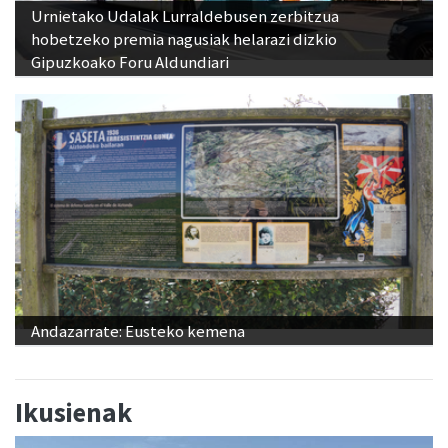
Urnietako Udalak Lurraldebusen zerbitzua
hobetzeko premia nagusiak helarazi dizkio
Gipuzkoako Foru Aldundiari
Andazarrate: Eusteko kemena
Ikusienak