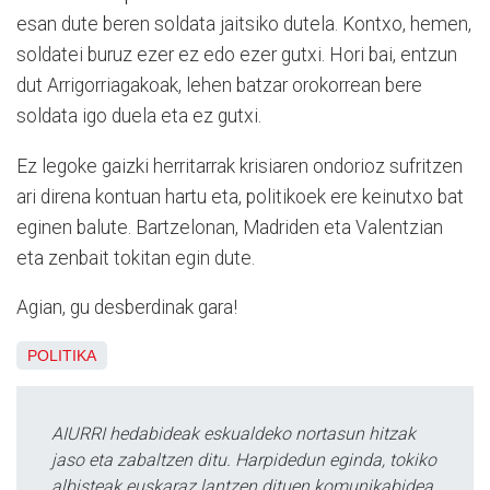
esan dute beren soldata jaitsiko dutela. Kontxo, hemen,
soldatei buruz ezer ez edo ezer gutxi. Hori bai, entzun
dut Arrigorriagakoak, lehen batzar orokorrean bere
soldata igo duela eta ez gutxi.
Ez legoke gaizki herritarrak krisiaren ondorioz sufritzen
ari direna kontuan hartu eta, politikoek ere keinutxo bat
eginen balute. Bartzelonan, Madriden eta Valentzian
eta zenbait tokitan egin dute.
Agian, gu desberdinak gara!
POLITIKA
AIURRI hedabideak eskualdeko nortasun hitzak
jaso eta zabaltzen ditu. Harpidedun eginda, tokiko
albisteak euskaraz lantzen dituen komunikabidea