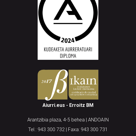
Aiurri.eus - Erroitz BM
Arantzibia plaza, 4-5 behea | ANDOAIN
Tel.: 943 300 732 | Faxa: 943 300 731