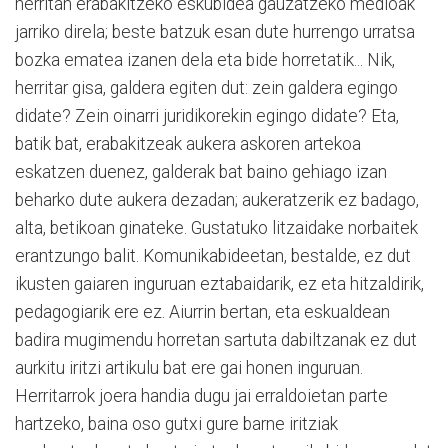
herritan erabakitzeko eskubidea gauzatzeko medioak
jarriko direla; beste batzuk esan dute hurrengo urratsa
bozka ematea izanen dela eta bide horretatik... Nik,
herritar gisa, galdera egiten dut: zein galdera egingo
didate? Zein oinarri juridikorekin egingo didate? Eta,
batik bat, erabakitzeak aukera askoren artekoa
eskatzen duenez, galderak bat baino gehiago izan
beharko dute aukera dezadan; aukeratzerik ez badago,
alta, betikoan ginateke. Gustatuko litzaidake norbaitek
erantzungo balit. Komunikabideetan, bestalde, ez dut
ikusten gaiaren inguruan eztabaidarik, ez eta hitzaldirik,
pedagogiarik ere ez. Aiurrin bertan, eta eskualdean
badira mugimendu horretan sartuta dabiltzanak ez dut
aurkitu iritzi artikulu bat ere gai honen inguruan.
Herritarrok joera handia dugu jai erraldoietan parte
hartzeko, baina oso gutxi gure barne iritziak