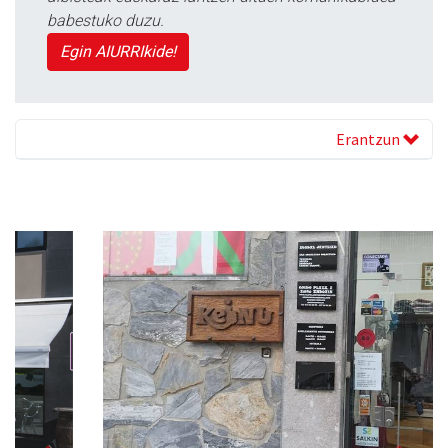
babestuko duzu.
Egin AIURRIkide!
Erantzun