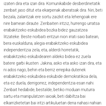
izaten dira eta izan dira. Komunikabide desberdinetatik
zenbait jaso ditut eta ekarpenak aberatsak dira. Niri, beti
bezala, zalantzak ere sortu zaizkit eta lehengoak ere
nire barnean diraute. Zenbaiten iritziz, hurrengo urratsa
erabakitzeko eskubidea bozka bidez gauzatzea
litzateke. Beste norbaiti entzun nion irrati saio batean,
bera euskalduna, alegia erabakitzeko eskubidea
independentzia zela, eta, alderdi horretatik,
erabakitzeko eskubidearen aldeko bidea ez zuela
batere garbi ikusten. Jakina, asko eta asko izan dira, eta
ni ados nago, behin eta berriz errepika dutenek
erabakitzeko eskubidea eskubide demokratikoa dela,
eta ez duela, derrigorrez, independentzia esan nahi.
Zenbait hedabide, bestalde, betiko moduan muturra
sartu eta manipulatzen iaioak, beti dabiltza bai
elkarrizketetan bai iritzi artikuluetan dena nahasi nahian.