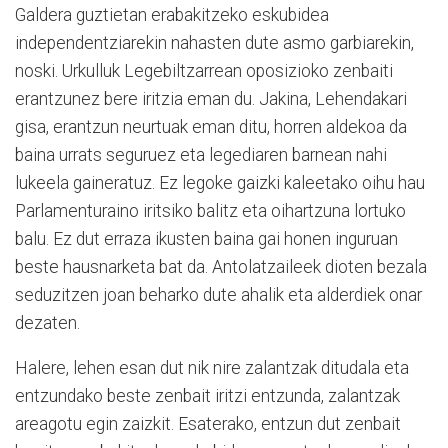
Galdera guztietan erabakitzeko eskubidea
independentziarekin nahasten dute asmo garbiarekin,
noski. Urkulluk Legebiltzarrean oposizioko zenbaiti
erantzunez bere iritzia eman du. Jakina, Lehendakari
gisa, erantzun neurtuak eman ditu, horren aldekoa da
baina urrats seguruez eta legediaren barnean nahi
lukeela gaineratuz. Ez legoke gaizki kaleetako oihu hau
Parlamenturaino iritsiko balitz eta oihartzuna lortuko
balu. Ez dut erraza ikusten baina gai honen inguruan
beste hausnarketa bat da. Antolatzaileek dioten bezala
seduzitzen joan beharko dute ahalik eta alderdiek onar
dezaten.
Halere, lehen esan dut nik nire zalantzak ditudala eta
entzundako beste zenbait iritzi entzunda, zalantzak
areagotu egin zaizkit. Esaterako, entzun dut zenbait