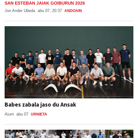
SAN ESTEBAN JAIAK GOIBURUN 2026
Jon Ander Ubeda
abu 07, 20:37
ANDOAIN
Babes zabala jaso du Ansak
Aiurri
abu 07
URNIETA