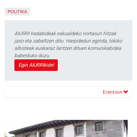
POLITIKA
AIURRI hedabideak eskualdeko nortasun hitzak
jaso eta zabaltzen ditu. Harpidedun eginda, tokiko
albisteak euskaraz lantzen dituen komunikabidea
babestuko duzu.
Egin AIURRIkide!
Erantzun