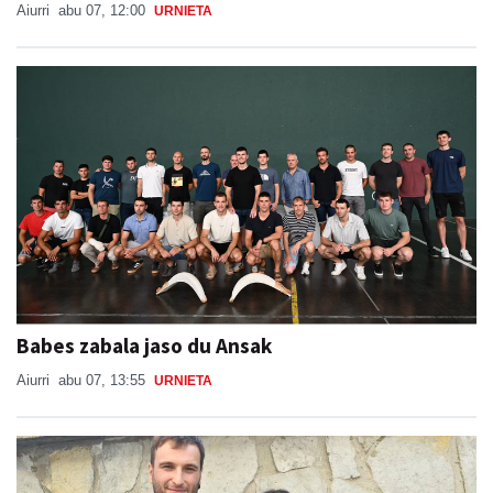
Aiurri
abu 07, 12:00
URNIETA
Babes zabala jaso du Ansak
Aiurri
abu 07, 13:55
URNIETA