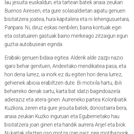
lau jesuita euskaldun; eta tartean batek anaia zeukan
Buenos Airesen, eta gure solasaldietan aipatu genuen
bisitatzera joatea, hura kapitalera eta ni lehengusuetara,
Panpara. Ni, diruz eskas nenbilen, baina kontuak egin
eta ostatuaren gastuak baino merkeago zitzaigun egun
guztia autobusean eginda.
Erabaki genuen bidaia egitea. Alderik alde zazpi nazio
igaro behar genituen, Andeetako mendikatea pasa, eta
hori dena lurrez, ia inork ez du egiten hori dena lurrez,
gehienek abioia erabiltzen dute. Bi motxila hartu, ibili
beharreko denak sartu, karta bat idatzi bagindoazela
adieraziz eta atera ginen. Aurreneko partea Kolonbiatik
Kuzkora, zeren eta gure jesuita batek, donostiarra bera,
anaia zeukan Kuzko inguruan eta Eguberrietako hau
bisitatzera joan ginen eta handik aurrera Anjel eta biok.
Ni kartak idazten oso motza izan naiz: nire motibaziorik