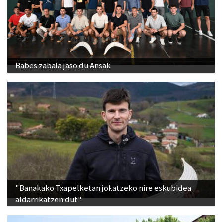
Babes zabala jaso du Ansak
"Banakako Txapelketan jokatzeko nire eskubidea
aldarrikatzen dut"