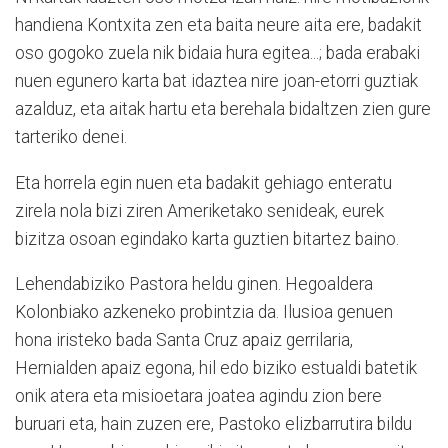
handiena Kontxita zen eta baita neure aita ere, badakit
oso gogoko zuela nik bidaia hura egitea...; bada erabaki
nuen egunero karta bat idaztea nire joan-etorri guztiak
azalduz, eta aitak hartu eta berehala bidaltzen zien gure
tarteriko denei.
Eta horrela egin nuen eta badakit gehiago enteratu
zirela nola bizi ziren Ameriketako senideak, eurek
bizitza osoan egindako karta guztien bitartez baino.
Lehendabiziko Pastora heldu ginen. Hegoaldera
Kolonbiako azkeneko probintzia da. Ilusioa genuen
hona iristeko bada Santa Cruz apaiz gerrilaria,
Hernialden apaiz egona, hil edo biziko estualdi batetik
onik atera eta misioetara joatea agindu zion bere
buruari eta, hain zuzen ere, Pastoko elizbarrutira bildu