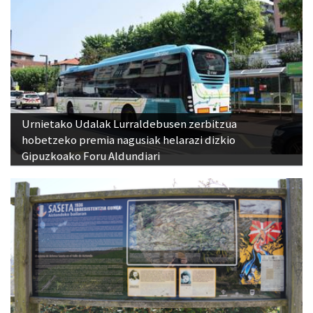
Urnietako Udalak Lurraldebusen zerbitzua
hobetzeko premia nagusiak helarazi dizkio
Gipuzkoako Foru Aldundiari