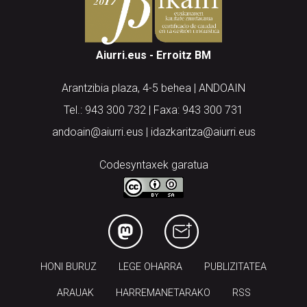
Aiurri.eus - Erroitz BM
Arantzibia plaza, 4-5 behea | ANDOAIN
Tel.: 943 300 732 | Faxa: 943 300 731
andoain@aiurri.eus | idazkaritza@aiurri.eus
Codesyntaxek garatua
HONI BURUZ
LEGE OHARRA
PUBLIZITATEA
ARAUAK
HARREMANETARAKO
RSS