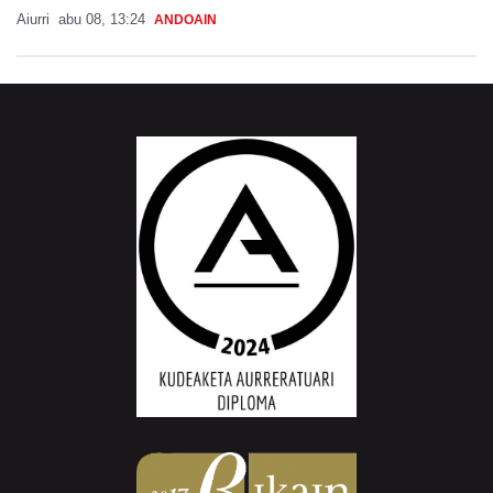
Aiurri
abu 08, 13:24
ANDOAIN