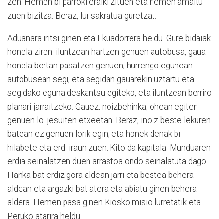
zen. Hemen bi parroki eraiki zituen eta hemen amaitu
zuen bizitza. Beraz, lur sakratua guretzat.
Aduanara iritsi ginen eta Ekuadorrera heldu. Gure bidaiak
honela ziren: iluntzean hartzen genuen autobusa, gaua
honela bertan pasatzen genuen; hurrengo egunean
autobusean segi, eta segidan gauarekin uztartu eta
segidako eguna deskantsu egiteko, eta iluntzean berriro
planari jarraitzeko. Gauez, noizbehinka, ohean egiten
genuen lo, jesuiten etxeetan. Beraz, inoiz beste lekuren
batean ez genuen lorik egin; eta honek denak bi
hilabete eta erdi iraun zuen. Kito da kapitala. Munduaren
erdia seinalatzen duen arrastoa ondo seinalatuta dago.
Hanka bat erdiz gora aldean jarri eta bestea behera
aldean eta argazki bat atera eta abiatu ginen behera
aldera. Hemen pasa ginen Kiosko misio lurretatik eta
Peruko atarira heldu.