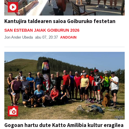
Kantujira taldearen saioa Goiburuko festetan
SAN ESTEBAN JAIAK GOIBURUN 2026
Jon Ander Ubeda
abu 07, 20:37
ANDOAIN
Gogoan hartu dute Katto Amilibia kultur eragilea