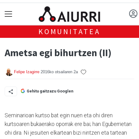
KOMUNITATEA
Ametsa egi bihurtzen (II)
Felipe Izagirre
2016ko otsailaren 2a
Gehitu gaitzazu Googlen
Seminarioan kurtso bat egin nuen eta ohi diren
kurtsoaren bukaerako oporrak ere bai; han Eguberrietan
ohi dira. Ni jesuiten elkartean bizi nintzen eta tartean