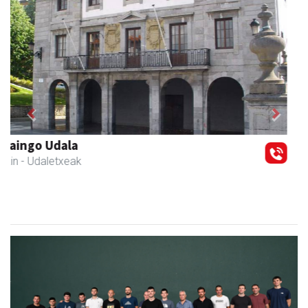
Previous
Next
Leizaran Institutua
Andoain
- Hezkuntza