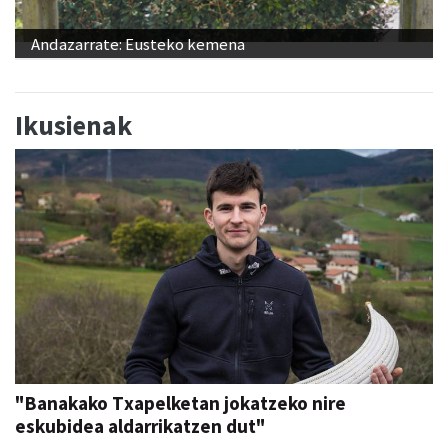
Andazarrate: Eusteko kemena
Ikusienak
"Banakako Txapelketan jokatzeko nire
eskubidea aldarrikatzen dut"