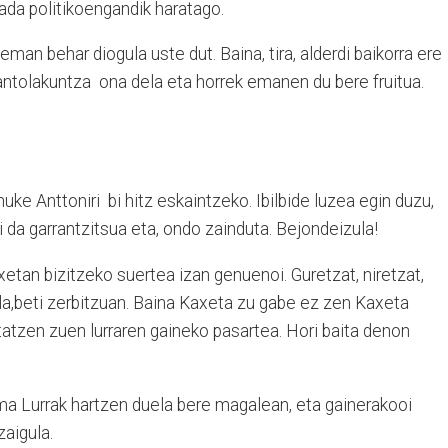
ada politikoengandik haratago.
eman behar diogula uste dut. Baina, tira, alderdi baikorra ere
 antolakuntza ona dela eta horrek emanen du bere fruitua.
ke Anttoniri bi hitz eskaintzeko. Ibilbide luzea egin duzu,
i da garrantzitsua eta, ondo zainduta. Bejondeizula!
etan bizitzeko suertea izan genuenoi. Guretzat, niretzat,
la,beti zerbitzuan. Baina Kaxeta zu gabe ez zen Kaxeta
atzen zuen lurraren gaineko pasartea. Hori baita denon
Ama Lurrak hartzen duela bere magalean, eta gainerakooi
zaigula.