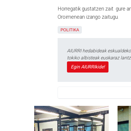
Horregatik gustatzen zait gure art
Oroimenean izango zaitugu.
POLITIKA
AIURRI hedabideak eskualdeko n
tokiko albisteak euskaraz lan
Egin AIURRIkide!