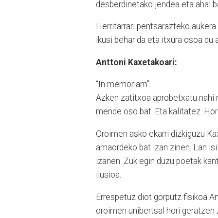
desberdinetako jendea eta ahal b
Herritarrari pentsarazteko aukera 
ikusi behar da eta itxura osoa du
Anttoni Kaxetakoari:
“In memoriam”
Azken zatitxoa aprobetxatu nahi nu
mende oso bat. Eta kalitatez. Hor
Oroimen asko ekarri dizkiguzu Kax
amaordeko bat izan zinen. Lan isi
izanen. Zuk egin duzu poetak kant
ilusioa.
Errespetuz diot gorputz fisikoa 
oroimen unibertsal hori geratzen 