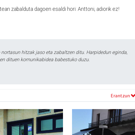
ean zabalduta dagoen esaldi hori: Anttoni, adiorik ez!
ortasun hitzak jaso eta zabaltzen ditu. Harpidedun eginda,
tzen dituen komunikabidea babestuko duzu.
Erantzun