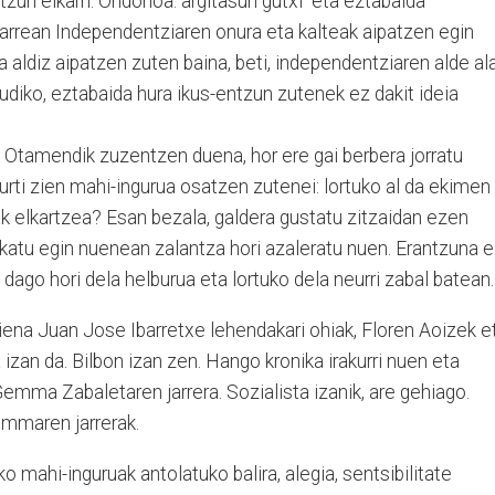
tzun elkarri. Ondorioa: argitasun gutxi eta eztabaida
harrean Independentziaren onura eta kalteak aipatzen egin
a aldiz aipatzen zuten baina, beti, independentziaren alde al
irudiko, eztabaida hura ikus-entzun zutenek ez dakit ideia
Otamendik zuzentzen duena, hor ere gai berbera jorratu
aurti zien mahi-ingurua osatzen zutenei: lortuko al da ekimen
k elkartzea? Esan bezala, galdera gustatu zitzaidan ezen
atu egin nuenean zalantza hori azaleratu nuen. Erantzuna 
i dago hori dela helburua eta lortuko dela neurri zabal batean.
giena Juan Jose Ibarretxe lehendakari ohiak, Floren Aoizek e
an da. Bilbon izan zen. Hango kronika irakurri nuen eta
 Gemma Zabaletaren jarrera. Sozialista izanik, are gehiago.
emmaren jarrerak.
ko mahi-inguruak antolatuko balira, alegia, sentsibilitate