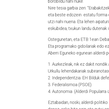
borobildu nahi nuke.
Nire tesia garbia zen: “Erabakitz
eta beste edozein estatu forma ed
utzi nahi nuena. Eta lehen aipatu
eskubidea, txukun landu dutenak i
Ostegunetan, eta ETB 1ean Debate
Eta programako gidoilariak edo e
Aberri Eguneko egunean alderdi p
1. Aurkezleak, nik ez dakit nond
Urkullu lehendakariak subiranota
2. Independentzia. EH Bilduk def
3. Federalismoa (PSOE).
4. Autonomia (Alderdi Popularra i
Eztabaidan, noski, alderdi politik