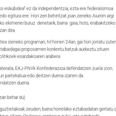
eko eskubidea” ez da independentzia, ezta ere federalismoa
o egitura ere. Hori zen behintzat joan zeneko Aiurrirn argi
riko ekimenei buruz denetarik, baina gaia, hots, erabakitzeko
zan dira.
a izeneko programan, hil honen 24an, gai hori jorratu zuten
ztabaidagai proposamen konkretu batzuk aurkeztu zituen
olitikoek esandakoaren arabera:
ik aterata, EAJ-PNVk Konfederazioa defendatzen zuela zion;
sun partekatua-edo deitzen duena izanen da.
endatzen duena.
zan behar du).
o guztietakoak zeuden; baina horrelako eztabaidatan gertatu 