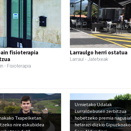
ain fisioterapia
Larraulgo herri ostatua
tzua
Larraul
- Jatetxeak
in
- Fisioterapia
Urnietako Udalak
Lurraldebusen zerbitzua
nakako Txapelketan
hobetzeko premia nagusia
atzeko nire eskubidea
helarazi dizkio Gipuzkoako