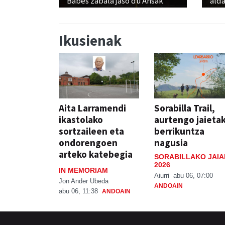
Babes zabala jaso du Ansak
alda
Ikusienak
Aita Larramendi
Sorabilla Trail,
ikastolako
aurtengo jaieta
sortzaileen eta
berrikuntza
ondorengoen
nagusia
arteko katebegia
SORABILLAKO JAIA
2026
IN MEMORIAM
Aiurri
abu 06, 07:00
Jon Ander Ubeda
ANDOAIN
abu 06, 11:38
ANDOAIN