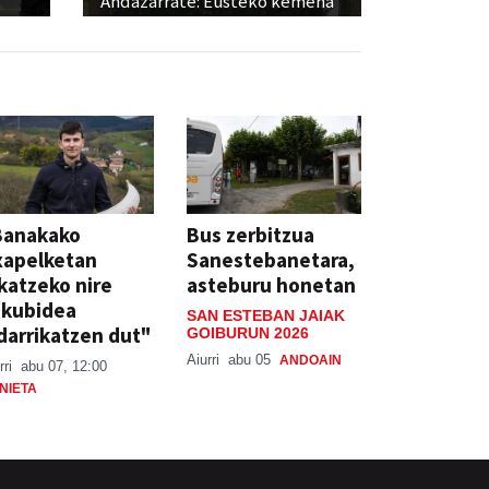
Andazarrate: Eusteko kemena
Banakako
Bus zerbitzua
xapelketan
Sanestebanetara,
katzeko nire
asteburu honetan
skubidea
SAN ESTEBAN JAIAK
darrikatzen dut"
GOIBURUN 2026
Aiurri
abu 05
ANDOAIN
rri
abu 07, 12:00
NIETA