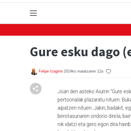
Gure esku dago (e
Felipe Izagirre
2014ko maiatzaren 12a
Joan den asteko Aiurrin “Gure es
pertsonalak plazaratu nituen. Bu
aipatzen nituen. Jakin, badakit,
berotasunaren ondorio direla, bai
nik idatzi eta gero egon dira hain