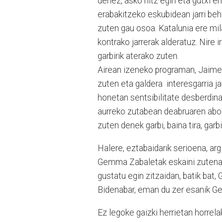
denez, asko hitz egin eta gutxi en
erabakitzeko eskubidean jarri be
zuten gau osoa. Katalunia ere mil
kontrako jarrerak alderatuz. Nire 
garbirik aterako zuten.
Airean izeneko programan, Jaime 
zuten eta galdera interesgarria j
honetan sentsibilitate desberdina
aurreko zutabean deabruaren abok
zuten denek garbi, baina tira, garb
Halere, eztabaidarik serioena, ar
Gemma Zabaletak eskaini zutena iz
gustatu egin zitzaidan, batik bat,
Bidenabar, eman du zer esanik G
Ez legoke gaizki herrietan horrela