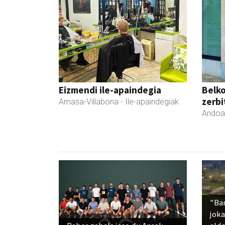
Eizmendi ile-apaindegia
Belko
zerbi
Amasa-Villabona
- Ile-apaindegiak
Andoa
"Ba
jok