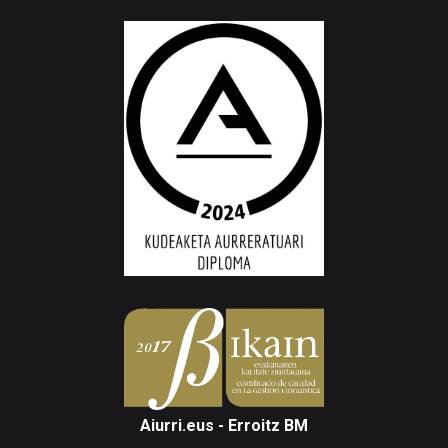
Aiurri.eus - Erroitz BM