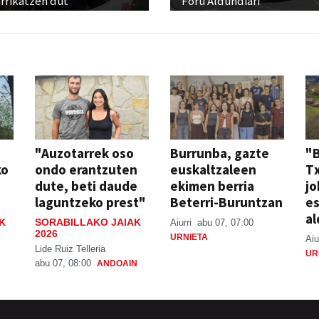
rrikatzen dut"
Foru Aldundiari
"Auzotarrek oso
Burrunba, gazte
"
ko
ondo erantzuten
euskaltzaleen
T
dute, beti daude
ekimen berria
jo
laguntzeko prest"
Beterri-Buruntzan
e
al
K
SORABILLAKO JAIAK
Aiurri
abu 07, 07:00
2026
URNIETA
Aiu
Lide Ruiz Telleria
UR
abu 07, 08:00
ANDOAIN