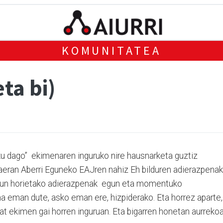
KOMUNITATEA
ta bi)
ku dago” ekimenaren inguruko nire hausnarketa guztiz
kaeran Aberri Eguneko EAJren nahiz Eh bilduren adierazpenak
 egun horietako adierazpenak egun eta momentuko
na eman dute, asko eman ere, hizpiderako. Eta horrez aparte,
bat ekimen gai horren inguruan. Eta bigarren honetan aurreko