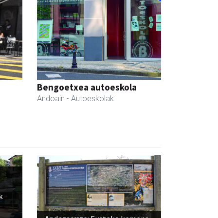
Bengoetxea autoeskola
Andoain
- Autoeskolak
k