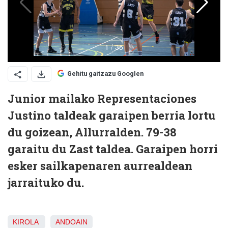
Gehitu gaitzazu Googlen
Junior mailako Representaciones
Justino taldeak garaipen berria lortu
du goizean, Allurralden. 79-38
garaitu du Zast taldea. Garaipen horri
esker sailkapenaren aurrealdean
jarraituko du.
KIROLA
ANDOAIN