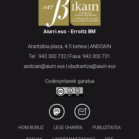
Aiurri.eus - Erroitz BM
Arantzibia plaza, 4-5 behea | ANDOAIN
Tel.: 943 300 732 | Faxa: 943 300 731
andoain@aiurri.eus | idazkaritza@aiurri.eus
Codesyntaxek garatua
HONI BURUZ
LEGE OHARRA
PUBLIZITATEA