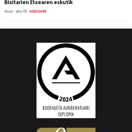
Bisitarien Etxearen eskutik
Aiurri
abu 05
ANDOAIN