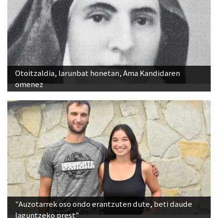
Otoitzaldia, larunbat honetan, Ama Kandidaren
omenez
"Auzotarrek oso ondo erantzuten dute, beti daude
laguntzeko prest"