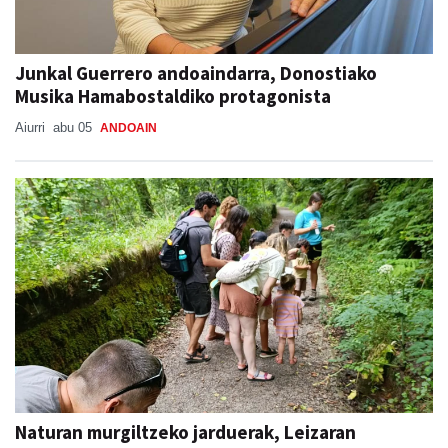
Junkal Guerrero andoaindarra, Donostiako
Musika Hamabostaldiko protagonista
Aiurri
abu 05
ANDOAIN
Naturan murgiltzeko jarduerak, Leizaran