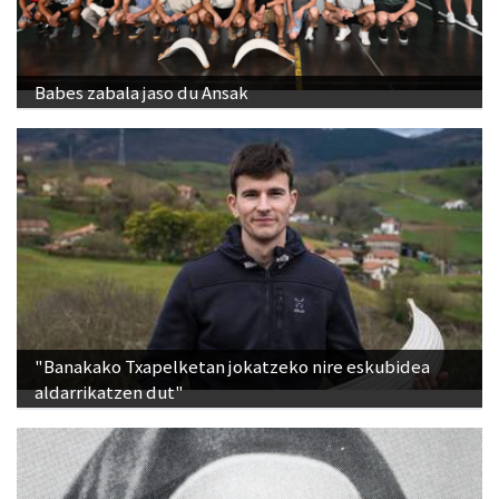
Babes zabala jaso du Ansak
"Banakako Txapelketan jokatzeko nire eskubidea
aldarrikatzen dut"