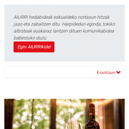
AIURRI hedabideak eskualdeko nortasun hitzak
jaso eta zabaltzen ditu. Harpidedun eginda, tokiko
albisteak euskaraz lantzen dituen komunikabidea
babestuko duzu.
Egin AIURRIkide!
Erantzun