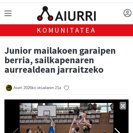
KOMUNITATEA
Junior mailakoen garaipen
berria, sailkapenaren
aurrealdean jarraitzeko
Aiurri
2026ko otsailaren 21a