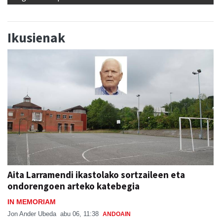
Ikusienak
Aita Larramendi ikastolako sortzaileen eta
ondorengoen arteko katebegia
IN MEMORIAM
Jon Ander Ubeda
abu 06, 11:38
ANDOAIN