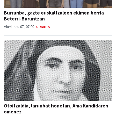
Burrunba, gazte euskaltzaleen ekimen berria
Beterri-Buruntzan
Aiurri
abu 07, 07:00
URNIETA
Otoitzaldia, larunbat honetan, Ama Kandidaren
omenez