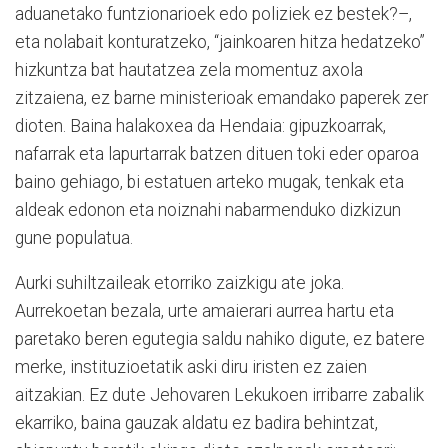
aduanetako funtzionarioek edo poliziek ez bestek?–,
eta nolabait konturatzeko, “jainkoaren hitza hedatzeko”
hizkuntza bat hautatzea zela momentuz axola
zitzaiena, ez barne ministerioak emandako paperek zer
dioten. Baina halakoxea da Hendaia: gipuzkoarrak,
nafarrak eta lapurtarrak batzen dituen toki eder oparoa
baino gehiago, bi estatuen arteko mugak, tenkak eta
aldeak edonon eta noiznahi nabarmenduko dizkizun
gune populatua.
Aurki suhiltzaileak etorriko zaizkigu ate joka.
Aurrekoetan bezala, urte amaierari aurrea hartu eta
paretako beren egutegia saldu nahiko digute, ez batere
merke, instituzioetatik aski diru iristen ez zaien
aitzakian. Ez dute Jehovaren Lekukoen irribarre zabalik
ekarriko, baina gauzak aldatu ez badira behintzat,