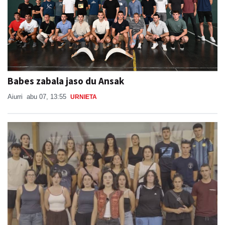
Babes zabala jaso du Ansak
Aiurri
abu 07, 13:55
URNIETA