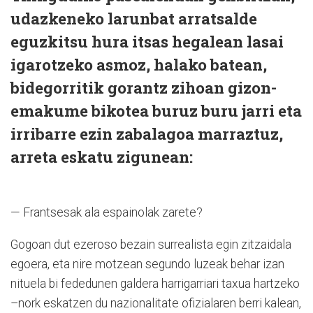
udazkeneko larunbat arratsalde
eguzkitsu hura itsas hegalean lasai
igarotzeko asmoz, halako batean,
bidegorritik gorantz zihoan gizon-
emakume bikotea buruz buru jarri eta
irribarre ezin zabalagoa marraztuz,
arreta eskatu zigunean:
— Frantsesak ala espainolak zarete?
Gogoan dut ezeroso bezain surrealista egin zitzaidala
egoera, eta nire motzean segundo luzeak behar izan
nituela bi fededunen galdera harrigarriari taxua hartzeko
–nork eskatzen du nazionalitate ofizialaren berri kalean,