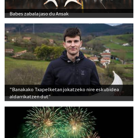
Babes zabala jaso du Ansak
"Banakako Txapelketan jokatzeko nire eskubidea
aldarrikatzen dut"