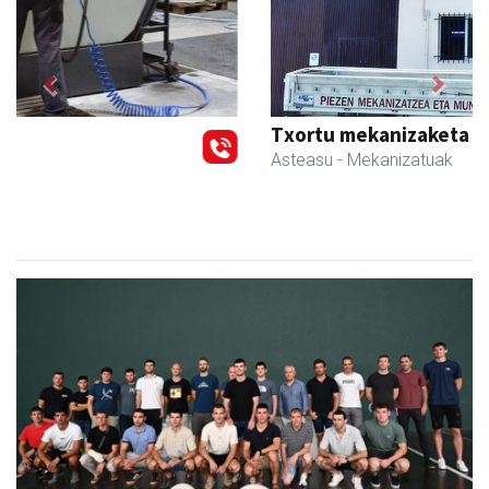
Previous
Next
Txortu mekanizaketa eta muntaketa
Asteasu
- Mekanizatuak