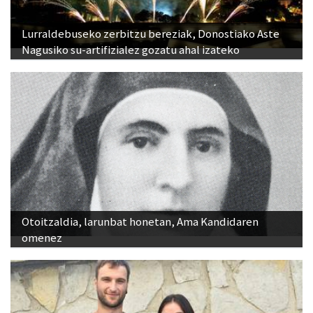
Lurraldebuseko zerbitzu bereziak, Donostiako Aste
Nagusiko su-artifizialez gozatu ahal izateko
Otoitzaldia, larunbat honetan, Ama Kandidaren
omenez