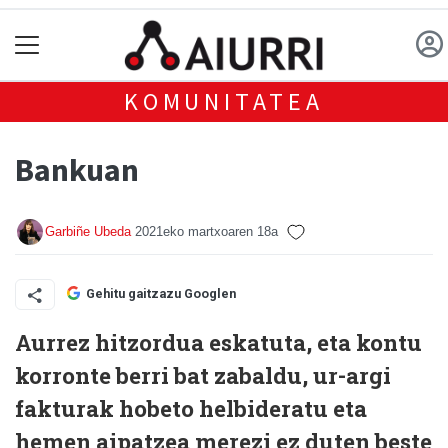
KOMUNITATEA
Bankuan
Garbiñe Ubeda
2021eko martxoaren 18a
Gehitu gaitzazu Googlen
Aurrez hitzordua eskatuta, eta kontu
korronte berri bat zabaldu, ur-argi
fakturak hobeto helbideratu eta
hemen aipatzea merezi ez duten beste