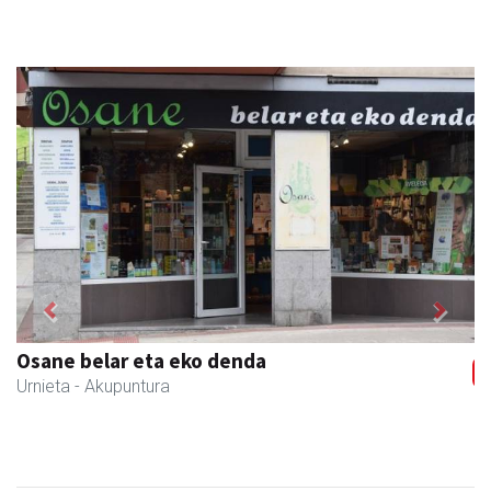
Previous
Next
Osane belar eta eko denda
Urnieta
- Akupuntura