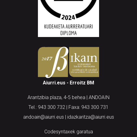
Aiurri.eus - Erroitz BM
Arantzibia plaza, 4-5 behea | ANDOAIN
Tel.: 943 300 732 | Faxa: 943 300 731
andoain@aiurri.eus | idazkaritza@aiurri.eus
Codesyntaxek garatua