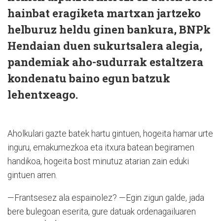
hainbat eragiketa martxan jartzeko
helburuz heldu ginen bankura, BNPk
Hendaian duen sukurtsalera alegia,
pandemiak aho-sudurrak estaltzera
kondenatu baino egun batzuk
lehentxeago.
Aholkulari gazte batek hartu gintuen, hogeita hamar urte
inguru, emakumezkoa eta itxura batean begiramen
handikoa, hogeita bost minutuz atarian zain eduki
gintuen arren.
—Frantsesez ala espainolez? —Egin zigun galde, jada
bere bulegoan eserita, gure datuak ordenagailuaren