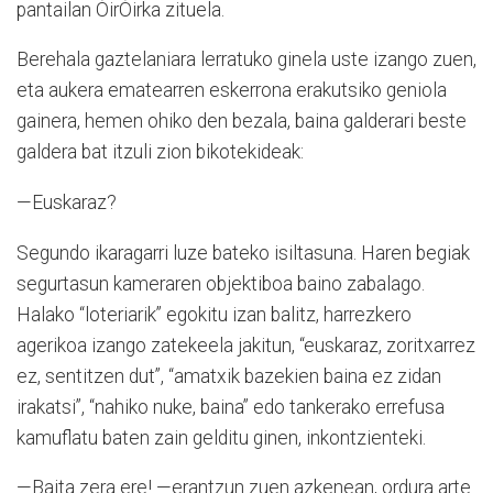
pantailan ÒirÒirka zituela.
Berehala gaztelaniara lerratuko ginela uste izango zuen,
eta aukera ematearren eskerrona erakutsiko geniola
gainera, hemen ohiko den bezala, baina galderari beste
galdera bat itzuli zion bikotekideak:
—Euskaraz?
Segundo ikaragarri luze bateko isiltasuna. Haren begiak
segurtasun kameraren objektiboa baino zabalago.
Halako “loteriarik” egokitu izan balitz, harrezkero
agerikoa izango zatekeela jakitun, “euskaraz, zoritxarrez
ez, sentitzen dut”, “amatxik bazekien baina ez zidan
irakatsi”, “nahiko nuke, baina” edo tankerako errefusa
kamuflatu baten zain gelditu ginen, inkontzienteki.
—Baita zera ere! —erantzun zuen azkenean, ordura arte