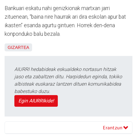
Bankuari eskatu nahi genizkionak martxan jarri
zituenean, “baina nire haurrak ari dira eskolan apur bat
ikasten” esanda agurtu gintuen. Horrek den-dena
konponduko balu bezala.
GIZARTEA
AIURRI hedabideak eskualdeko nortasun hitzak
jaso eta zabaltzen ditu. Harpidedun eginda, tokiko
albisteak euskaraz lantzen dituen komunikabidea
babestuko duzu.
Egin AIURRIkide!
Erantzun