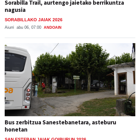
Sorabilla Trail, aurtengo jaietako berrikuntza
nagusia
SORABILLAKO JAIAK 2026
Aiurri
abu 06, 07:00
ANDOAIN
Bus zerbitzua Sanestebanetara, asteburu
honetan
SAN ESTEBAN JAIAK GOIBURUN 2026