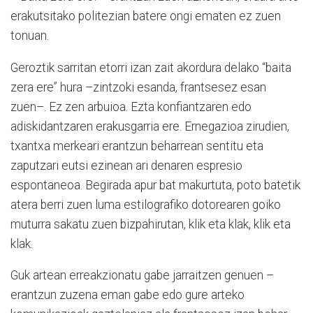
erakutsitako politezian batere ongi ematen ez zuen
tonuan.
Geroztik sarritan etorri izan zait akordura delako “baita
zera ere” hura –zintzoki esanda, frantsesez esan
zuen–. Ez zen arbuioa. Ezta konfiantzaren edo
adiskidantzaren erakusgarria ere. Ernegazioa zirudien,
txantxa merkeari erantzun beharrean sentitu eta
zaputzari eutsi ezinean ari denaren espresio
espontaneoa. Begirada apur bat makurtuta, poto batetik
atera berri zuen luma estilografiko dotorearen goiko
muturra sakatu zuen bizpahirutan, klik eta klak, klik eta
klak.
Guk artean erreakzionatu gabe jarraitzen genuen –
erantzun zuzena eman gabe edo gure arteko