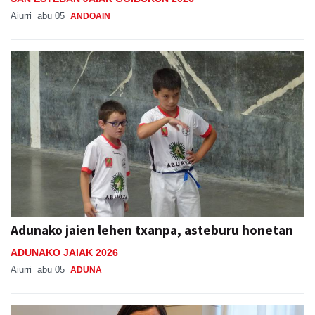
Aiurri
abu 05
ANDOAIN
Adunako jaien lehen txanpa, asteburu honetan
ADUNAKO JAIAK 2026
Aiurri
abu 05
ADUNA