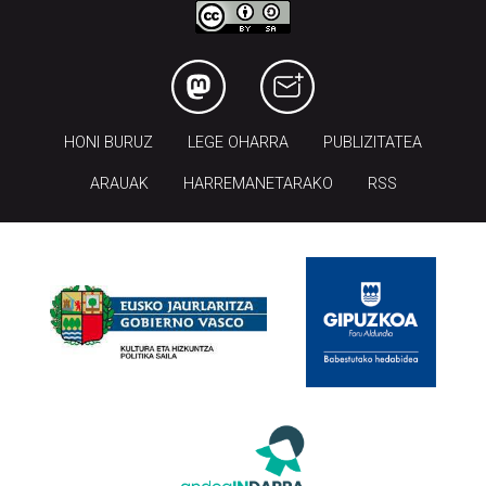
HONI BURUZ
LEGE OHARRA
PUBLIZITATEA
ARAUAK
HARREMANETARAKO
RSS