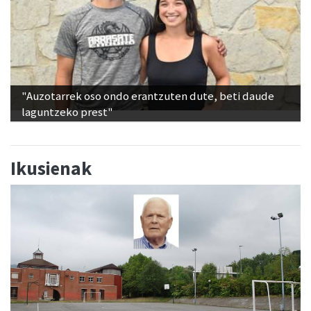
"Auzotarrek oso ondo erantzuten dute, beti daude
laguntzeko prest"
Ikusienak