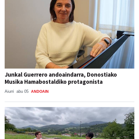
Junkal Guerrero andoaindarra, Donostiako
Musika Hamabostaldiko protagonista
Aiurri
abu 05
ANDOAIN