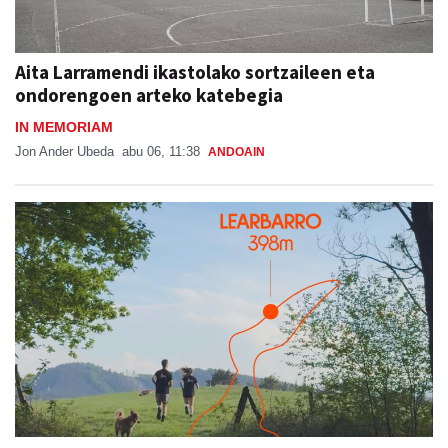
Aita Larramendi ikastolako sortzaileen eta
ondorengoen arteko katebegia
IN MEMORIAM
Jon Ander Ubeda
abu 06, 11:38
ANDOAIN