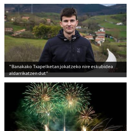
"Banakako Txapelketan jokatzeko nire eskubidea
aldarrikatzen dut"