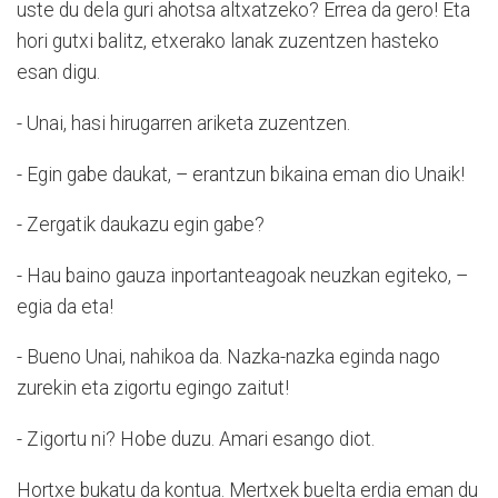
uste du dela guri ahotsa altxatzeko? Errea da gero! Eta
hori gutxi balitz, etxerako lanak zuzentzen hasteko
esan digu.
- Unai, hasi hirugarren ariketa zuzentzen.
- Egin gabe daukat, – erantzun bikaina eman dio Unaik!
- Zergatik daukazu egin gabe?
- Hau baino gauza inportanteagoak neuzkan egiteko, –
egia da eta!
- Bueno Unai, nahikoa da. Nazka-nazka eginda nago
zurekin eta zigortu egingo zaitut!
- Zigortu ni? Hobe duzu. Amari esango diot.
Hortxe bukatu da kontua. Mertxek buelta erdia eman du