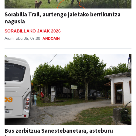
Sorabilla Trail, aurtengo jaietako berrikuntza
nagusia
SORABILLAKO JAIAK 2026
Aiurri
abu 06, 07:00
ANDOAIN
Bus zerbitzua Sanestebanetara, asteburu