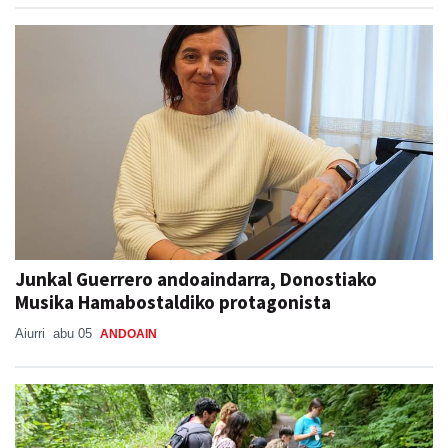
Junkal Guerrero andoaindarra, Donostiako
Musika Hamabostaldiko protagonista
Aiurri
abu 05
ANDOAIN