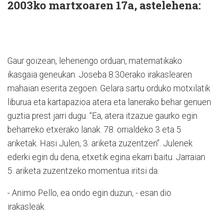
2003ko martxoaren 17a, astelehena:
Gaur goizean, lehenengo orduan, matematikako
ikasgaia geneukan. Joseba 8:30erako irakaslearen
mahaian eserita zegoen. Gelara sartu orduko motxilatik
liburua eta kartapazioa atera eta lanerako behar genuen
guztia prest jarri dugu. “Ea, atera itzazue gaurko egin
beharreko etxerako lanak. 78. orrialdeko 3 eta 5
ariketak. Hasi Julen, 3. ariketa zuzentzen”. Julenek
ederki egin du dena, etxetik egina ekarri baitu. Jarraian
5. ariketa zuzentzeko momentua iritsi da.
- Animo Pello, ea ondo egin duzun, - esan dio
irakasleak.