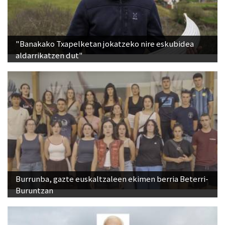
"Banakako Txapelketan jokatzeko nire eskubidea
aldarrikatzen dut"
Burrunba, gazte euskaltzaleen ekimen berria Beterri-
Buruntzan