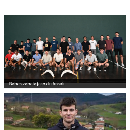
Babes zabala jaso du Ansak