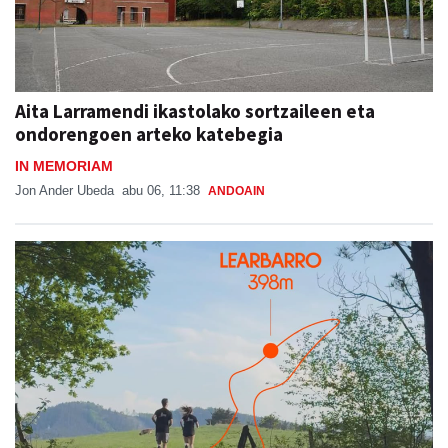
Aita Larramendi ikastolako sortzaileen eta
ondorengoen arteko katebegia
IN MEMORIAM
Jon Ander Ubeda
abu 06, 11:38
ANDOAIN