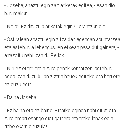
- Joseba, ahaztu egin zait ariketak egitea, - esan dio
burumakur.
- Nola? Ez dituzula ariketak egin? - erantzun dio.
- Ostiralean ahaztu egin zitzaidan agendan apuntatzea
eta asteburua lehengusuen etxean pasa dut gainera, -
arrazoitu nahi izan du Pellok.
- Niri ez etorri orain zure penak kontatzen, asteburu
osoa izan duzu bi lan ziztrin hauek egiteko eta hori ere
ez duzu egin!
- Baina Joseba…
- Ez baina eta ez baino. Biharko eginda nahi ditut, eta
zure amari esango diot gainera etxerako lanak egin
gabe ekarri dituzula!