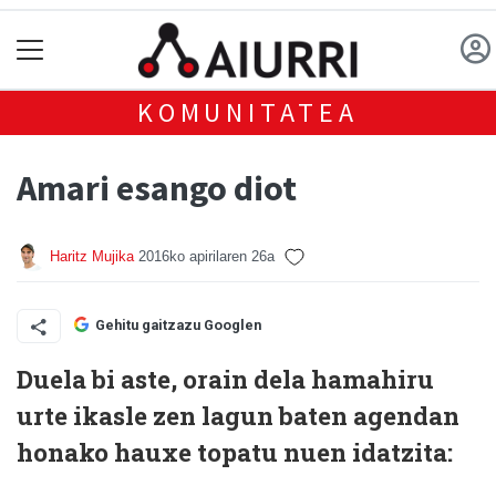
KOMUNITATEA
Amari esango diot
Haritz Mujika
2016ko apirilaren 26a
Gehitu gaitzazu Googlen
D
uela bi aste, orain dela hamahiru
urte ikasle zen lagun baten agendan
honako hauxe topatu nuen idatzita: