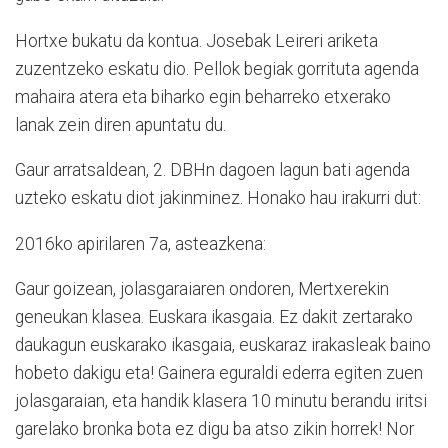
Hortxe bukatu da kontua. Josebak Leireri ariketa
zuzentzeko eskatu dio. Pellok begiak gorrituta agenda
mahaira atera eta biharko egin beharreko etxerako
lanak zein diren apuntatu du.
Gaur arratsaldean, 2. DBHn dagoen lagun bati agenda
uzteko eskatu diot jakinminez. Honako hau irakurri dut:
2016ko apirilaren 7a, asteazkena:
Gaur goizean, jolasgaraiaren ondoren, Mertxerekin
geneukan klasea. Euskara ikasgaia. Ez dakit zertarako
daukagun euskarako ikasgaia, euskaraz irakasleak baino
hobeto dakigu eta! Gainera eguraldi ederra egiten zuen
jolasgaraian, eta handik klasera 10 minutu berandu iritsi
garelako bronka bota ez digu ba atso zikin horrek! Nor