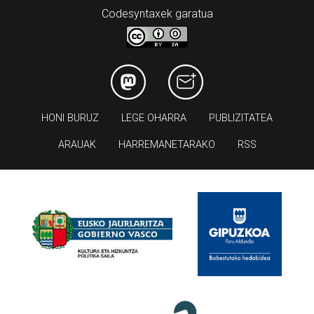
Codesyntaxek garatua
HONI BURUZ
LEGE OHARRA
PUBLIZITATEA
ARAUAK
HARREMANETARAKO
RSS