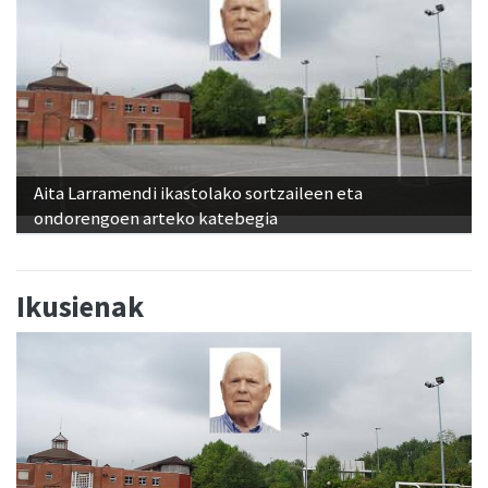
Aita Larramendi ikastolako sortzaileen eta
ondorengoen arteko katebegia
Ikusienak