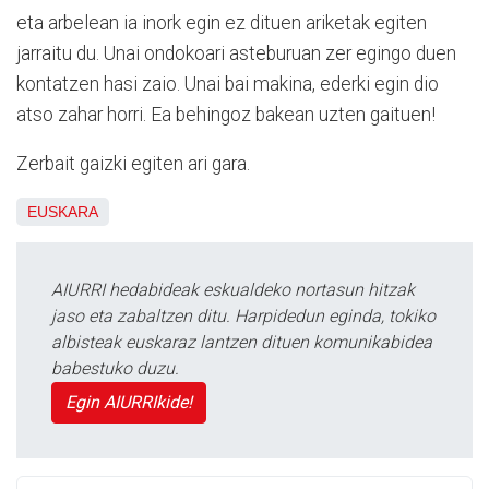
eta arbelean ia inork egin ez dituen ariketak egiten
jarraitu du. Unai ondokoari asteburuan zer egingo duen
kontatzen hasi zaio. Unai bai makina, ederki egin dio
atso zahar horri. Ea behingoz bakean uzten gaituen!
Zerbait gaizki egiten ari gara.
EUSKARA
AIURRI hedabideak eskualdeko nortasun hitzak
jaso eta zabaltzen ditu. Harpidedun eginda, tokiko
albisteak euskaraz lantzen dituen komunikabidea
babestuko duzu.
Egin AIURRIkide!