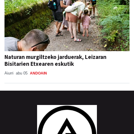
Naturan murgiltzeko jarduerak, Leizaran
Bisitarien Etxearen eskutik
Aiurri
abu 05
ANDOAIN