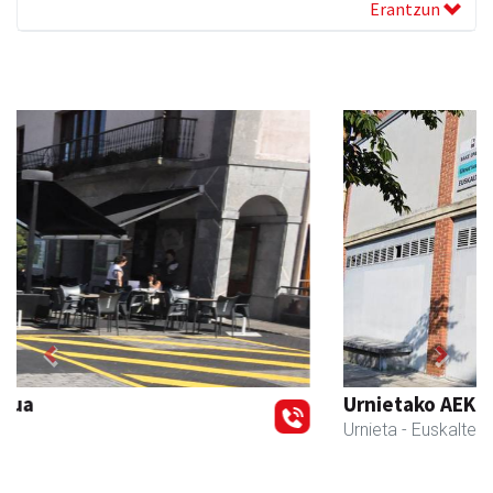
Erantzun
Previous
Next
Urnietako AEK euskaltegia
Urnieta
- Euskaltegiak