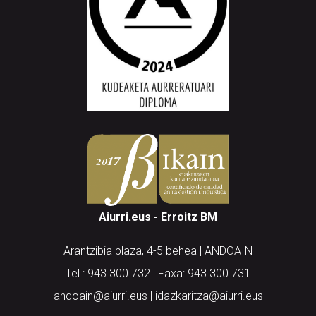
Aiurri.eus - Erroitz BM
Arantzibia plaza, 4-5 behea | ANDOAIN
Tel.: 943 300 732 | Faxa: 943 300 731
andoain@aiurri.eus | idazkaritza@aiurri.eus