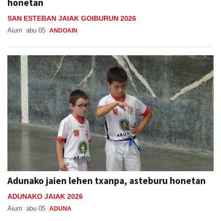
honetan
SAN ESTEBAN JAIAK GOIBURUN 2026
Aiurri
abu 05
ANDOAIN
Adunako jaien lehen txanpa, asteburu honetan
ADUNAKO JAIAK 2026
Aiurri
abu 05
ADUNA