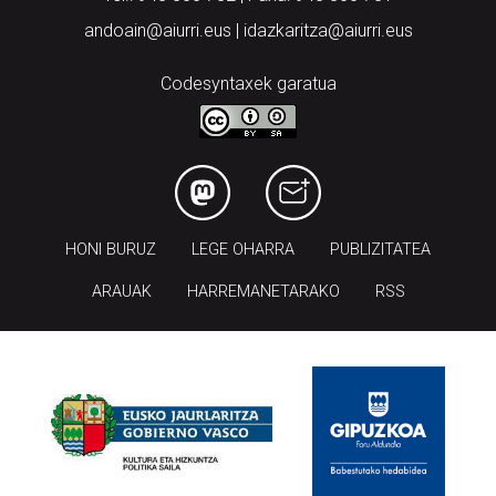
andoain@aiurri.eus | idazkaritza@aiurri.eus
Codesyntaxek garatua
HONI BURUZ
LEGE OHARRA
PUBLIZITATEA
ARAUAK
HARREMANETARAKO
RSS