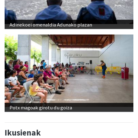
Adinekoei omenaldia Adunako plazan
Potx magoak girotu du goiza
Ikusienak