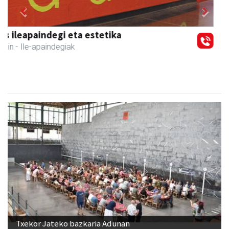
Previous
Next
Ormaki urdaitegia
Andoain
- Urdaitegiak
Txekor Jateko bazkaria Adunan