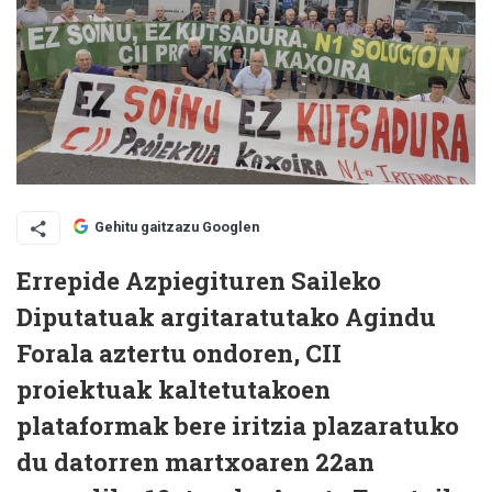
Gehitu gaitzazu Googlen
Errepide Azpiegituren Saileko
Diputatuak argitaratutako Agindu
Forala aztertu ondoren, CII
proiektuak kaltetutakoen
plataformak bere iritzia plazaratuko
du datorren martxoaren 22an