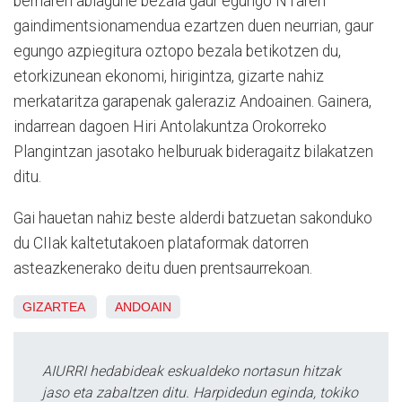
berriaren abiagune bezala gaur egungo N1aren
gaindimentsionamendua ezartzen duen neurrian, gaur
egungo azpiegitura oztopo bezala betikotzen du,
etorkizunean ekonomi, hirigintza, gizarte nahiz
merkataritza garapenak galeraziz Andoainen. Gainera,
indarrean dagoen Hiri Antolakuntza Orokorreko
Plangintzan jasotako helburuak bideragaitz bilakatzen
ditu.
Gai hauetan nahiz beste alderdi batzuetan sakonduko
du CIIak kaltetutakoen plataformak datorren
asteazkenerako deitu duen prentsaurrekoan.
GIZARTEA
ANDOAIN
AIURRI hedabideak eskualdeko nortasun hitzak
jaso eta zabaltzen ditu. Harpidedun eginda, tokiko