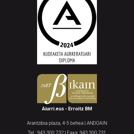
Aiurri.eus - Erroitz BM
Arantzibia plaza, 4-5 behea | ANDOAIN
Tel.: 943 300 732 | Faxa: 943 300 731