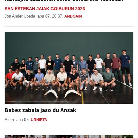
SAN ESTEBAN JAIAK GOIBURUN 2026
Jon Ander Ubeda
abu 07, 20:37
ANDOAIN
Babes zabala jaso du Ansak
Aiurri
abu 07
URNIETA