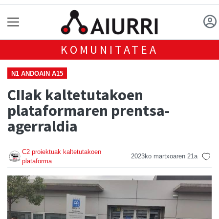
KOMUNITATEA
N1 ANDOAIN A15
CIIak kaltetutakoen
plataformaren prentsa-
agerraldia
C2 proiektuak kaltetutakoen
2023ko martxoaren 21a
plataforma