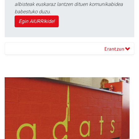
albisteak euskaraz lantzen dituen komunikabidea
babestuko duzu.
Egin AIURRIkide!
Erantzun