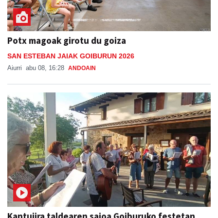
Potx magoak girotu du goiza
SAN ESTEBAN JAIAK GOIBURUN 2026
Aiurri
abu 08, 16:28
ANDOAIN
Kantujira taldearen saioa Goiburuko festetan