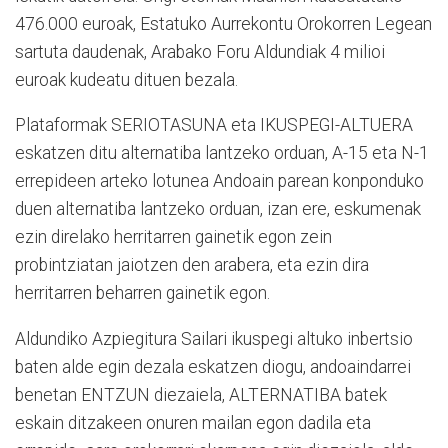
476.000 euroak, Estatuko Aurrekontu Orokorren Legean
sartuta daudenak, Arabako Foru Aldundiak 4 milioi
euroak kudeatu dituen bezala.
Plataformak SERIOTASUNA eta IKUSPEGI-ALTUERA
eskatzen ditu alternatiba lantzeko orduan, A-15 eta N-1
errepideen arteko lotunea Andoain parean konponduko
duen alternatiba lantzeko orduan, izan ere, eskumenak
ezin direlako herritarren gainetik egon zein
probintziatan jaiotzen den arabera, eta ezin dira
herritarren beharren gainetik egon.
Aldundiko Azpiegitura Sailari ikuspegi altuko inbertsio
baten alde egin dezala eskatzen diogu, andoaindarrei
benetan ENTZUN diezaiela, ALTERNATIBA batek
eskain ditzakeen onuren mailan egon dadila eta