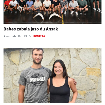
Babes zabala jaso du Ansak
Aiurri
abu 07, 13:55
URNIETA