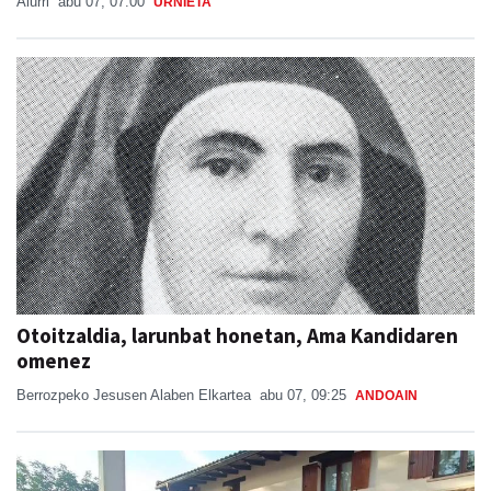
Aiurri
abu 07, 07:00
URNIETA
Otoitzaldia, larunbat honetan, Ama Kandidaren
omenez
Berrozpeko Jesusen Alaben Elkartea
abu 07, 09:25
ANDOAIN