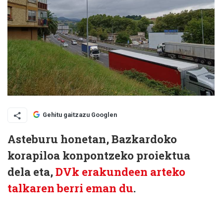
Gehitu gaitzazu Googlen
Asteburu honetan, Bazkardoko
korapiloa konpontzeko proiektua
dela eta,
DVk erakundeen arteko
talkaren berri eman du
.