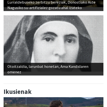
Lurraldebuseko zerbitzu bereziak, Donostiako Aste
Nagusiko su-artifizialez gozatu ahal izateko
Otoitzaldia, larunbat honetan, Ama Kandidaren
omenez
Ikusienak