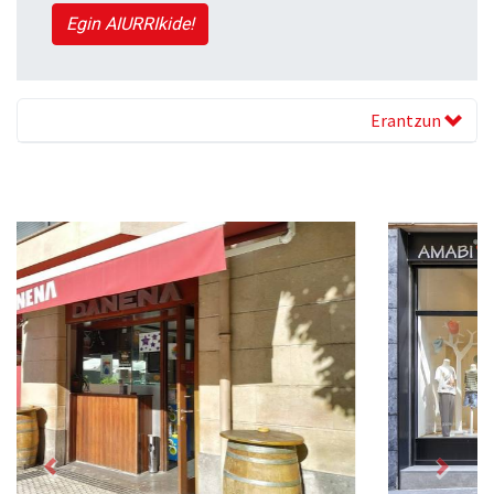
Egin AIURRIkide!
Erantzun
Previous
Next