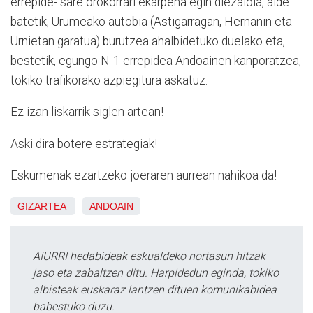
errepide- sare orokorrari ekarpena egin diezaiola, alde
batetik, Urumeako autobia (Astigarragan, Hernanin eta
Urnietan garatua) burutzea ahalbidetuko duelako eta,
bestetik, egungo N-1 errepidea Andoainen kanporatzea,
tokiko trafikorako azpiegitura askatuz.
Ez izan liskarrik siglen artean!
Aski dira botere estrategiak!
Eskumenak ezartzeko joeraren aurrean nahikoa da!
GIZARTEA
ANDOAIN
AIURRI hedabideak eskualdeko nortasun hitzak
jaso eta zabaltzen ditu. Harpidedun eginda, tokiko
albisteak euskaraz lantzen dituen komunikabidea
babestuko duzu.