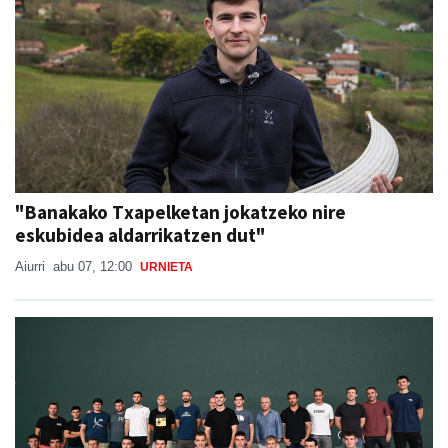
"Banakako Txapelketan jokatzeko nire
eskubidea aldarrikatzen dut"
Aiurri
abu 07, 12:00
URNIETA