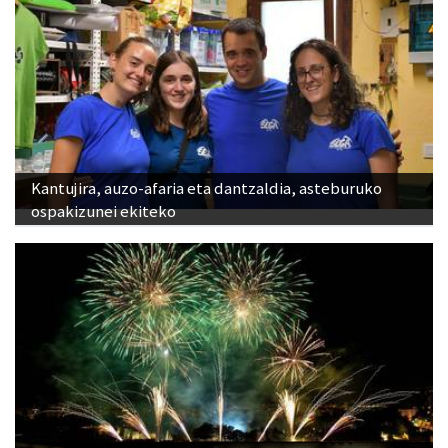
Kantujira, auzo-afaria eta dantzaldia, asteburuko
ospakizunei ekiteko