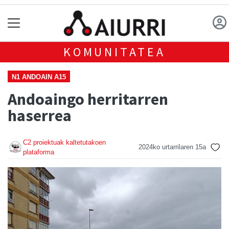
KOMUNITATEA
N1 ANDOAIN A15
Andoaingo herritarren
haserrea
C2 proiektuak kaltetutakoen
2024ko urtarrilaren 15a
plataforma