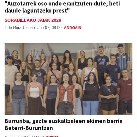
"Auzotarrek oso ondo erantzuten dute, beti
daude laguntzeko prest"
SORABILLAKO JAIAK 2026
Lide Ruiz Telleria
abu 07, 08:00
ANDOAIN
Burrunba, gazte euskaltzaleen ekimen berria
Beterri-Buruntzan