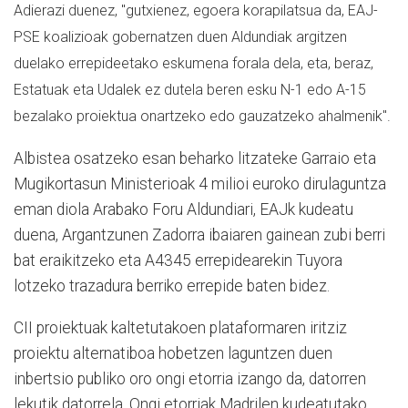
Adierazi duenez, "gutxienez, egoera korapilatsua da, EAJ-
PSE koalizioak gobernatzen duen Aldundiak argitzen
duelako errepideetako eskumena forala dela, eta, beraz,
Estatuak eta Udalek ez dutela beren esku N-1 edo A-15
bezalako proiektua onartzeko edo gauzatzeko ahalmenik".
Albistea osatzeko esan beharko litzateke Garraio eta
Mugikortasun Ministerioak 4 milioi euroko dirulaguntza
eman diola Arabako Foru Aldundiari, EAJk kudeatu
duena, Argantzunen Zadorra ibaiaren gainean zubi berri
bat eraikitzeko eta A4345 errepidearekin Tuyora
lotzeko trazadura berriko errepide baten bidez.
CII proiektuak kaltetutakoen plataformaren iritziz
proiektu alternatiboa hobetzen laguntzen duen
inbertsio publiko oro ongi etorria izango da, datorren
lekutik datorrela. Ongi etorriak Madrilen kudeatutako