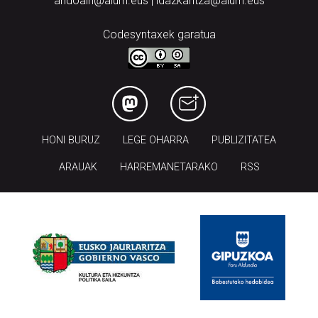
andoain@aiurri.eus | idazkaritza@aiurri.eus
Codesyntaxek garatua
HONI BURUZ
LEGE OHARRA
PUBLIZITATEA
ARAUAK
HARREMANETARAKO
RSS