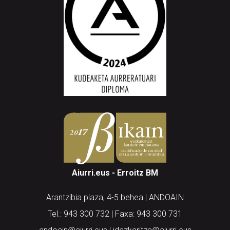
Aiurri.eus - Erroitz BM
Arantzibia plaza, 4-5 behea | ANDOAIN
Tel.: 943 300 732 | Faxa: 943 300 731