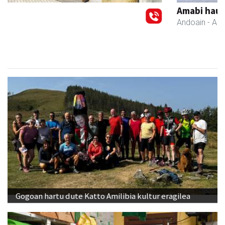
Amabi haur eta gazte jantziak
Andoain
- Arropa-dendak
Gogoan hartu dute Katto Amilibia kultur eragilea