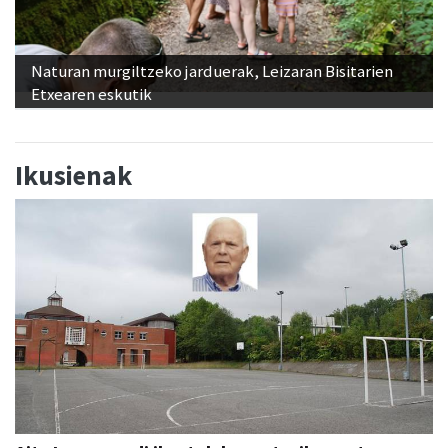
Naturan murgiltzeko jarduerak, Leizaran Bisitarien
Etxearen eskutik
Ikusienak