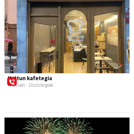
Previous
Next
Kuttun kafetegia
Andoain
- Gozotegiak