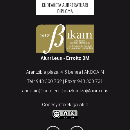
Aiurri.eus - Erroitz BM
Arantzibia plaza, 4-5 behea | ANDOAIN
Tel.: 943 300 732 | Faxa: 943 300 731
andoain@aiurri.eus | idazkaritza@aiurri.eus
Codesyntaxek garatua