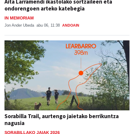
Aita Larramendi ikastolako sortzaileen eta
ondorengoen arteko katebegia
IN MEMORIAM
Jon Ander Ubeda
abu 06, 11:38
ANDOAIN
Sorabilla Trail, aurtengo jaietako berrikuntza
nagusia
SORABILLAKO JAIAK 2026