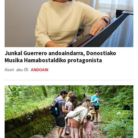
Junkal Guerrero andoaindarra, Donostiako
Musika Hamabostaldiko protagonista
Aiurri
abu 05
ANDOAIN