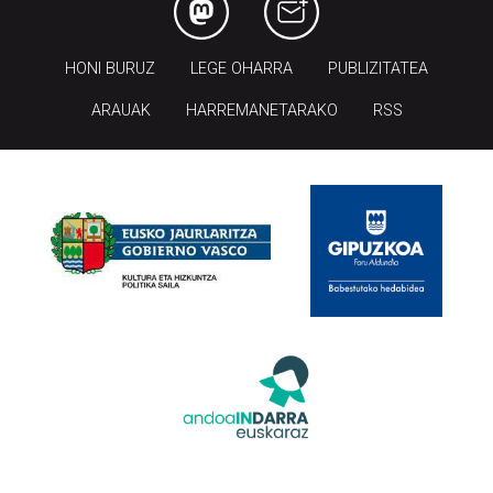
HONI BURUZ
LEGE OHARRA
PUBLIZITATEA
ARAUAK
HARREMANETARAKO
RSS