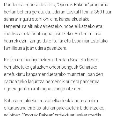
Pandemia egoera dela eta, 'Oporrak Bakean' programa
bertan behera geratu da. Udaran Euskal Herrira 350 haur
saharar inguru etorri ohi dira, kanpalekuetako
tenperatura altuak sahiesteko, hobe elikatzeko eta
mediku arreta osatuagoa jasotzeko. Aurten milaka
haurrek ezin izango dute Italiar eta Espainiar Estatuko
familietara joan udara pasatzera.
Kezka ere badugu azken urteetan Siria eta beste
herrialdetako gatazken ondorioengatik Saharako
errefuxiatu kanpamenduetarako murrizten joan den
nazioarteko laguntza hemendik aurrera pandemia
egoeragatik murritzagoa izango ote den.
Sahararen aldeko euskal elkarteak lanean ari dira
elkartasuna errefuxiatu kanpalekuetara bideratzeko,
adibidez, 'Oporrak Bakean' proiektuari esker mediku