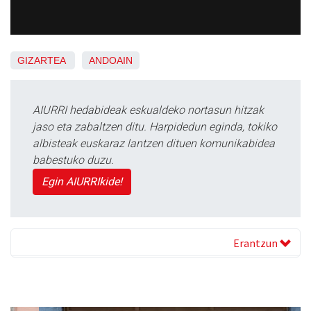
GIZARTEA
ANDOAIN
AIURRI hedabideak eskualdeko nortasun hitzak
jaso eta zabaltzen ditu. Harpidedun eginda, tokiko
albisteak euskaraz lantzen dituen komunikabidea
babestuko duzu.
Egin AIURRIkide!
Erantzun