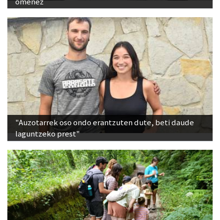
omenez
"Auzotarrek oso ondo erantzuten dute, beti daude
laguntzeko prest"