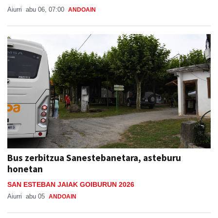
Aiurri
abu 06, 07:00
ANDOAIN
Bus zerbitzua Sanestebanetara, asteburu
honetan
SAN ESTEBAN JAIAK GOIBURUN 2026
Aiurri
abu 05
ANDOAIN