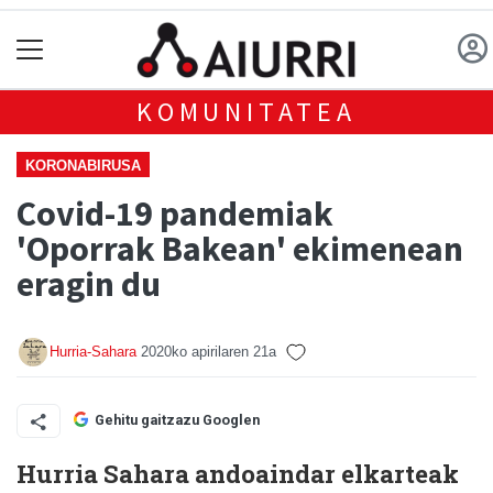
KOMUNITATEA
KORONABIRUSA
Covid-19 pandemiak
'Oporrak Bakean' ekimenean
eragin du
Hurria-Sahara
2020ko apirilaren 21a
Gehitu gaitzazu Googlen
Hurria Sahara andoaindar elkarteak