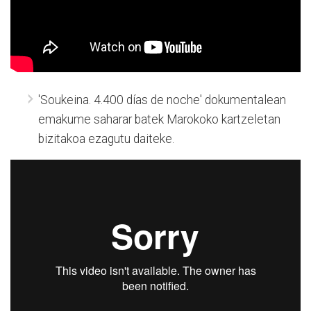
'Soukeina. 4.400 días de noche' dokumentalean
emakume saharar batek Marokoko kartzeletan
bizitakoa ezagutu daiteke.