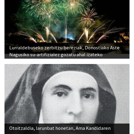
Lurraldebuseko zerbitzu bereziak, Donostiako Aste
Nagusiko su-artifizialez gozatu ahal izateko
Otoitzaldia, larunbat honetan, Ama Kandidaren