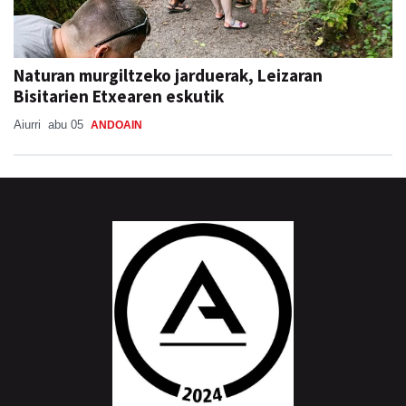
Naturan murgiltzeko jarduerak, Leizaran
Bisitarien Etxearen eskutik
Aiurri
abu 05
ANDOAIN