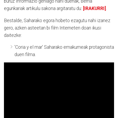
buruz Informazio gehiago nahi duenak, Berria
egunkariak artikulu sakona argitaratu du:
[IRAKURRI]
.
Bestalde, Saharako egora hobeto ezagutu nahi izanez
gero, azken asteetan bi film Interneten doan ikusi
daitezke:
'Coria y el mar' Saharako emakumeak protagonista
duen filma.