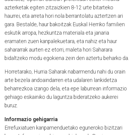
azterketak egiten zitzaizkien 8-12 urte bitarteko
haurrei, eta arreta hori nola berrantolatu aztertzen ari
gara. Bestalde, haur bakoitzak Euskal Herriko familien
eskutik arropa, hezkuntza materiala eta janaria
eramaten zuen kanpalekuetara, eta nahiz eta haur
sahararrak aurten ez etorri, maleta hori Saharara
bidaltzeko modu egokiena zein den aztertu beharko da.
Horretarako, Hurria Saharak nabarmendu nahi du orain
arte bezela andoaindarren eta udalaren lankidetza
beharrezkoa izango dela, eta epe laburrean informazio
gehiago eskainiko du laguntza bideratzeko aukerei
buruz.
Informazio gehigarria
Errefuxiatuen kanpamenduetako eguneroko bizitzari