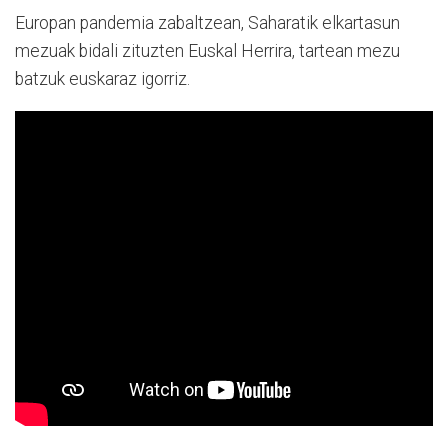
Europan pandemia zabaltzean, Saharatik elkartasun
mezuak bidali zituzten Euskal Herrira, tartean mezu
batzuk euskaraz igorriz.