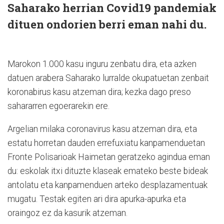
Saharako herrian Covid19 pandemiak
dituen ondorien berri eman nahi du.
Marokon 1.000 kasu inguru zenbatu dira, eta azken
datuen arabera Saharako lurralde okupatuetan zenbait
koronabirus kasu atzeman dira; kezka dago preso
sahararren egoerarekin ere.
Argelian milaka coronavirus kasu atzeman dira, eta
estatu horretan dauden errefuxiatu kanpamenduetan
Fronte Polisarioak Haimetan geratzeko agindua eman
du: eskolak itxi dituzte klaseak emateko beste bideak
antolatu eta kanpamenduen arteko desplazamentuak
mugatu. Testak egiten ari dira apurka-apurka eta
oraingoz ez da kasurik atzeman.