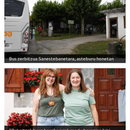
Bus zerbitzua Sanestebanetara, asteburu honetan