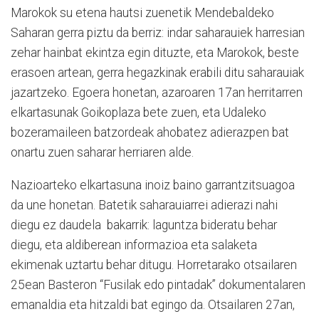
Marokok su etena hautsi zuenetik Mendebaldeko
Saharan gerra piztu da berriz: indar saharauiek harresian
zehar hainbat ekintza egin dituzte, eta Marokok, beste
erasoen artean, gerra hegazkinak erabili ditu saharauiak
jazartzeko. Egoera honetan, azaroaren 17an herritarren
elkartasunak Goikoplaza bete zuen, eta Udaleko
bozeramaileen batzordeak ahobatez adierazpen bat
onartu zuen saharar herriaren alde.
Nazioarteko elkartasuna inoiz baino garrantzitsuagoa
da une honetan. Batetik saharauiarrei adierazi nahi
diegu ez daudela bakarrik: laguntza bideratu behar
diegu, eta aldiberean informazioa eta salaketa
ekimenak uztartu behar ditugu. Horretarako otsailaren
25ean Basteron “Fusilak edo pintadak” dokumentalaren
emanaldia eta hitzaldi bat egingo da. Otsailaren 27an,