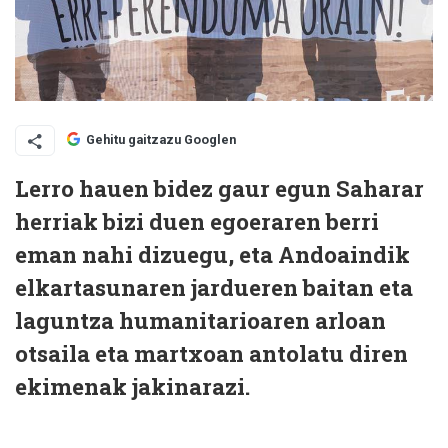
Gehitu gaitzazu Googlen
Lerro hauen bidez gaur egun Saharar
herriak bizi duen egoeraren berri
eman nahi dizuegu, eta Andoaindik
elkartasunaren jardueren baitan eta
laguntza humanitarioaren arloan
otsaila eta martxoan antolatu diren
ekimenak jakinarazi.