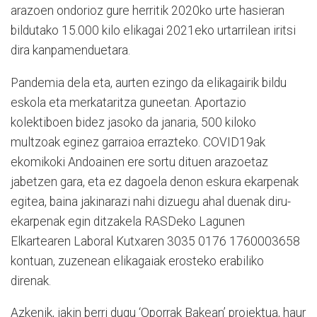
arazoen ondorioz gure herritik 2020ko urte hasieran
bildutako 15.000 kilo elikagai 2021eko urtarrilean iritsi
dira kanpamenduetara.
Pandemia dela eta, aurten ezingo da elikagairik bildu
eskola eta merkataritza guneetan. Aportazio
kolektiboen bidez jasoko da janaria, 500 kiloko
multzoak eginez garraioa errazteko. COVID19ak
ekomikoki Andoainen ere sortu dituen arazoetaz
jabetzen gara, eta ez dagoela denon eskura ekarpenak
egitea, baina jakinarazi nahi dizuegu ahal duenak diru-
ekarpenak egin ditzakela RASDeko Lagunen
Elkartearen Laboral Kutxaren 3035 0176 1760003658
kontuan, zuzenean elikagaiak erosteko erabiliko
direnak.
Azkenik, jakin berri dugu ‘Oporrak Bakean’ proiektua, haur