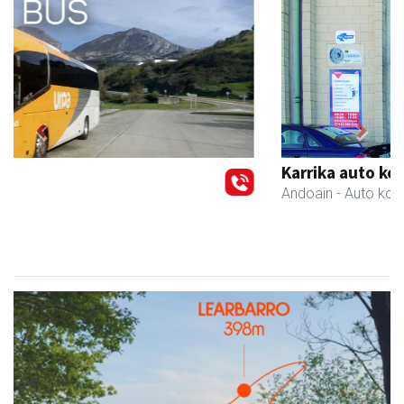
Previous
Next
Karrika auto konponketa
Andoain
- Auto konponketak