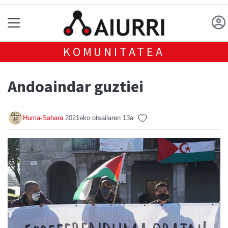
KOMUNITATEA
Andoaindar guztiei
Hurria-Sahara
2021eko otsailaren 13a