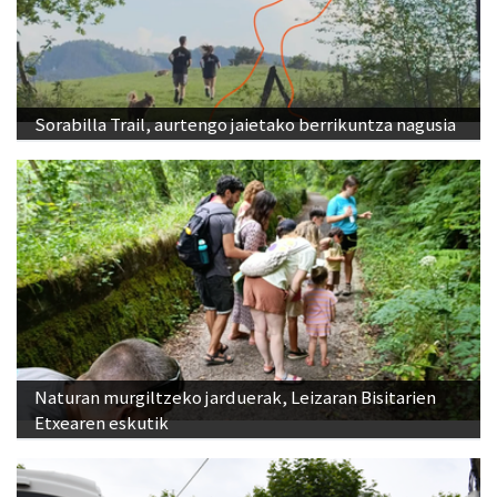
Sorabilla Trail, aurtengo jaietako berrikuntza nagusia
Naturan murgiltzeko jarduerak, Leizaran Bisitarien
Etxearen eskutik