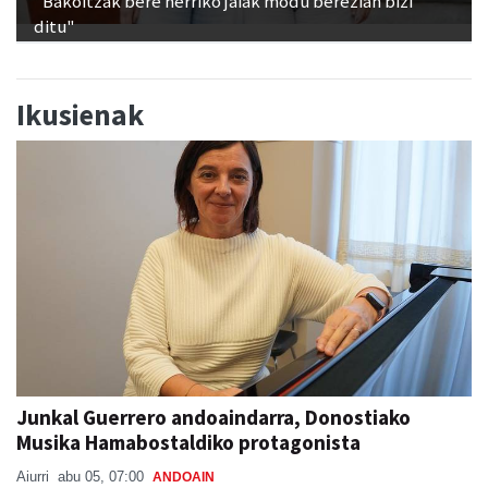
"Bakoitzak bere herriko jaiak modu berezian bizi
ditu"
Ikusienak
Junkal Guerrero andoaindarra, Donostiako
Musika Hamabostaldiko protagonista
Aiurri
abu 05, 07:00
ANDOAIN