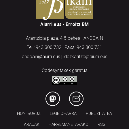
Aiurri.eus - Erroitz BM
Arantzibia plaza, 4-5 behea | ANDOAIN
Tel.: 943 300 732 | Faxa: 943 300 731
andoain@aiurri.eus | idazkaritza@aiurri.eus
Codesyntaxek garatua
HONI BURUZ
LEGE OHARRA
PUBLIZITATEA
ARAUAK
HARREMANETARAKO
RSS