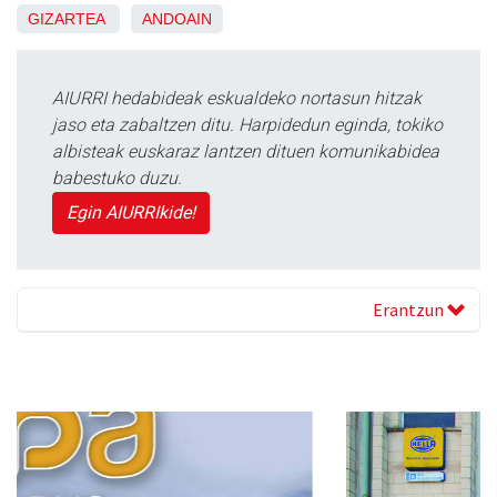
GIZARTEA
ANDOAIN
AIURRI hedabideak eskualdeko nortasun hitzak
jaso eta zabaltzen ditu. Harpidedun eginda, tokiko
albisteak euskaraz lantzen dituen komunikabidea
babestuko duzu.
Egin AIURRIkide!
Erantzun