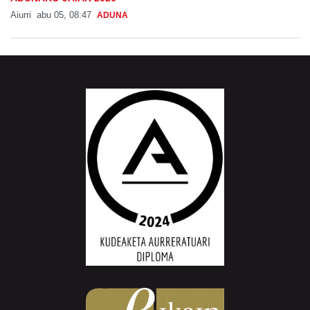
Aiurri
abu 05, 08:47
ADUNA