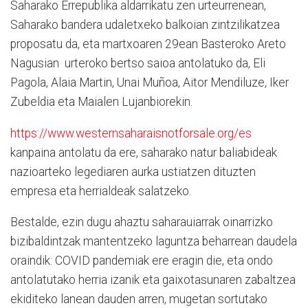
Saharako Errepublika aldarrikatu zen urteurrenean,
Saharako bandera udaletxeko balkoian zintzilikatzea
proposatu da, eta martxoaren 29ean Basteroko Areto
Nagusian urteroko bertso saioa antolatuko da, Eli
Pagola, Alaia Martin, Unai Muñoa, Aitor Mendiluze, Iker
Zubeldia eta Maialen Lujanbiorekin.
https://www.westernsaharaisnotforsale.org/es
kanpaina antolatu da ere, saharako natur baliabideak
nazioarteko legediaren aurka ustiatzen dituzten
empresa eta herrialdeak salatzeko.
Bestalde, ezin dugu ahaztu saharauiarrak oinarrizko
bizibaldintzak mantentzeko laguntza beharrean daudela
oraindik: COVID pandemiak ere eragin die, eta ondo
antolatutako herria izanik eta gaixotasunaren zabaltzea
ekiditeko lanean dauden arren, mugetan sortutako