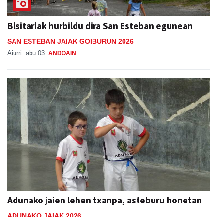
Bisitariak hurbildu dira San Esteban egunean
SAN ESTEBAN JAIAK GOIBURUN 2026
Aiurri
abu 03
ANDOAIN
Adunako jaien lehen txanpa, asteburu honetan
ADUNAKO JAIAK 2026