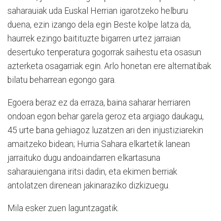
saharauiak uda Euskal Herrian igarotzeko helburu
duena, ezin izango dela egin Beste kolpe latza da,
haurrek ezingo baitituzte bigarren urtez jarraian
desertuko tenperatura gogorrak saihestu eta osasun
azterketa osagarriak egin. Arlo honetan ere alternatibak
bilatu beharrean egongo gara.
Egoera beraz ez da erraza, baina saharar herriaren
ondoan egon behar garela geroz eta argiago daukagu,
45 urte bana gehiagoz luzatzen ari den injustiziarekin
amaitzeko bidean; Hurria Sahara elkartetik lanean
jarraituko dugu andoaindarren elkartasuna
saharauiengana iritsi dadin, eta ekimen berriak
antolatzen direnean jakinaraziko dizkizuegu.
Mila esker zuen laguntzagatik.