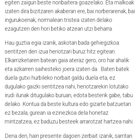
egiten zaigun beste nonbaitera goazelako. Eta malkoak
izaten dira bizitzaren akaberan ere, bai norberarenak, bai
ingurukoenak, normalean tristea izaten delako
ezagutzen den hori betiko atzean utzi beharra.
Hau guztia egia izanik, askotan bada gehiegizkoa
sentitzen den izua heriotzari buruz hitz egitean.
Elkarrizketaren batean gaia ateraz gero, oro har ahalik
eta azkarren saihesteko joera izaten da. Baten batek
duela gutxi hurbileko norbait galdu duela eta, ez
dugulako gaizki sentitzea nahi, heriotzarekin lotutako
irudi ilunak ditugulako buruan, edota besterik gabe, tabu
delako. Kontua da beste kultura edo gizarte batzuetan
ez bezala, gurean ia ezinezkoa dela honetaz
mintzatzea, ez baduzu besteek arrarotzat hartzea nahi.
Dena den, hain presente dagoen zerbait izanik, sarritan