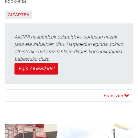
egokiena.
GIZARTEA
AIURRI hedabideak eskualdeko nortasun hitzak
jaso eta zabaltzen ditu. Harpidedun eginda, tokiko
albisteak euskaraz lantzen dituen komunikabidea
babestuko duzu.
Egin AIURRIkide!
Erantzun