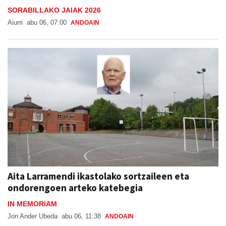
SORABILLAKO JAIAK 2026
Aiurri
abu 06, 07:00
ANDOAIN
Aita Larramendi ikastolako sortzaileen eta
ondorengoen arteko katebegia
IN MEMORIAM
Jon Ander Ubeda
abu 06, 11:38
ANDOAIN