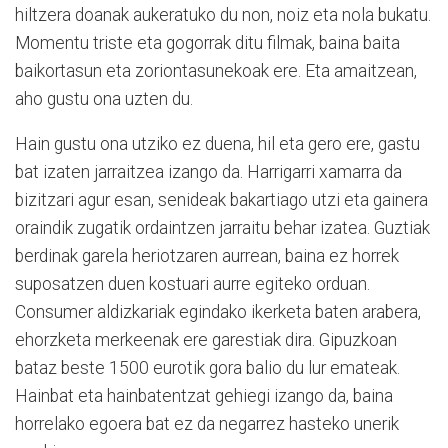
hiltzera doanak aukeratuko du non, noiz eta nola bukatu.
Momentu triste eta gogorrak ditu filmak, baina baita
baikortasun eta zoriontasunekoak ere. Eta amaitzean,
aho gustu ona uzten du.
Hain gustu ona utziko ez duena, hil eta gero ere, gastu
bat izaten jarraitzea izango da. Harrigarri xamarra da
bizitzari agur esan, senideak bakartiago utzi eta gainera
oraindik zugatik ordaintzen jarraitu behar izatea. Guztiak
berdinak garela heriotzaren aurrean, baina ez horrek
suposatzen duen kostuari aurre egiteko orduan.
Consumer aldizkariak egindako ikerketa baten arabera,
ehorzketa merkeenak ere garestiak dira. Gipuzkoan
bataz beste 1500 eurotik gora balio du lur emateak.
Hainbat eta hainbatentzat gehiegi izango da, baina
horrelako egoera bat ez da negarrez hasteko unerik