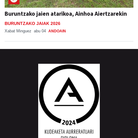
Buruntzako jaien atarikoa, Ainhoa Aiertzarekin
BURUNTZAKO JAIAK 2026
Xabat Minguez
abu 04
ANDOAIN