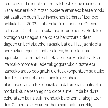
jorratu izan da heriotza, besteak beste, zine munduan.
Bada, esaterako, bizitzari bukaera emateko beste modu
bat azaltzen duen “Las invasiones bárbaras” izeneko
pelikula bat. 2003an atzerriko film onenaren Oscarra
lortu zuen Quebec-en kokatuko istorio honek. Bertako
protagonista nagusia gaixo eta heriotzara bidean
dagoen unibertsitateko irakasle bat da. Hau jakinik eta
bere azken egunak arintze aldera, betiko lagunak
agertuko dira, emazte ohi eta semearekin batera. Bizi
izandako momentu ederrak gogoratuko dituzte eta
izandako arazo edo gaizki ulertuak konpontzen saiatuko
dira. Ez dira heriotzaren gaineko eztabaida
filosofikoetan sartuko, baizik eta datorrenari ahalik eta
modurik duinenean egingo diote aurre. Ez da beldurra
ezkutatzen baina sufrimenduak baretzen ahalegintzen
dira. Gainera, azken uneak bera harrapatu aurretik,