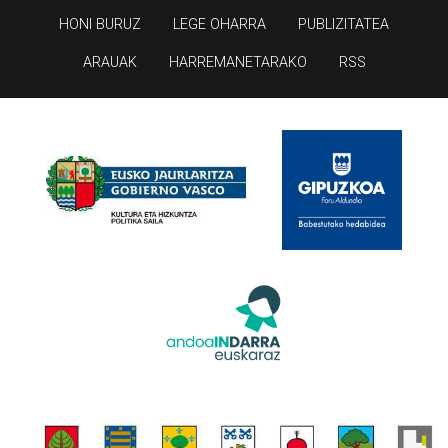
HONI BURUZ
LEGE OHARRA
PUBLIZITATEA
ARAUAK
HARREMANETARAKO
RSS