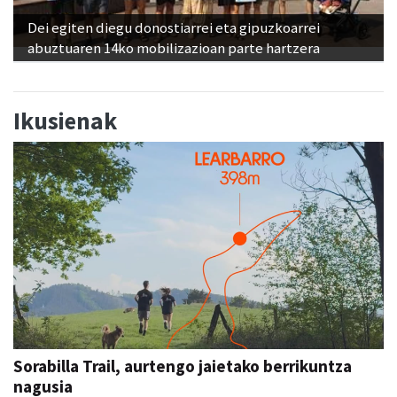
Dei egiten diegu donostiarrei eta gipuzkoarrei
abuztuaren 14ko mobilizazioan parte hartzera
Ikusienak
Sorabilla Trail, aurtengo jaietako berrikuntza
nagusia