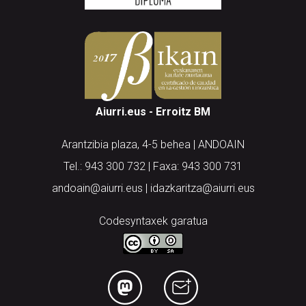
Aiurri.eus - Erroitz BM
Arantzibia plaza, 4-5 behea | ANDOAIN
Tel.: 943 300 732 | Faxa: 943 300 731
andoain@aiurri.eus | idazkaritza@aiurri.eus
Codesyntaxek garatua