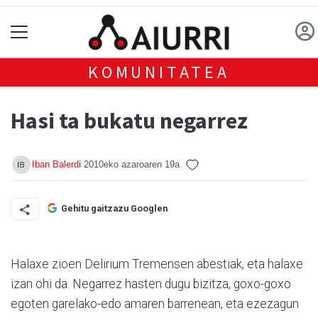
KOMUNITATEA
Hasi ta bukatu negarrez
Iban Balerdi
2010eko azaroaren 19a
Gehitu gaitzazu Googlen
Halaxe zioen Delirium Tremensen abestiak, eta halaxe
izan ohi da. Negarrez hasten dugu bizitza, goxo-goxo
egoten garelako-edo amaren barrenean, eta ezezagun