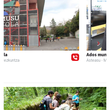
Previous
Next
Ados muntaiak
Asteasu
- Muntaiak