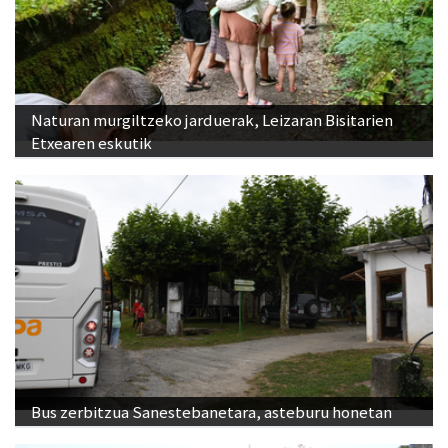
Naturan murgiltzeko jarduerak, Leizaran Bisitarien
Etxearen eskutik
Bus zerbitzua Sanestebanetara, asteburu honetan