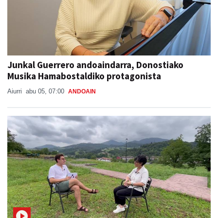
Junkal Guerrero andoaindarra, Donostiako
Musika Hamabostaldiko protagonista
Aiurri
abu 05, 07:00
ANDOAIN