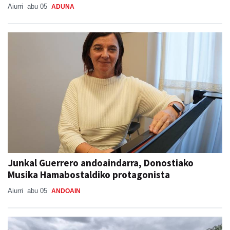
Aiurri
abu 05
ADUNA
Junkal Guerrero andoaindarra, Donostiako
Musika Hamabostaldiko protagonista
Aiurri
abu 05
ANDOAIN