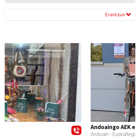
Erantzun
Previous
Next
Andoaingo AEK euskaltegia
Andoain
- Euskaltegiak