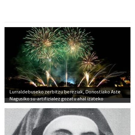
Lurraldebuseko zerbitzu bereziak, Donostiako Aste
Nagusiko su-artifizialez gozatu ahal izateko