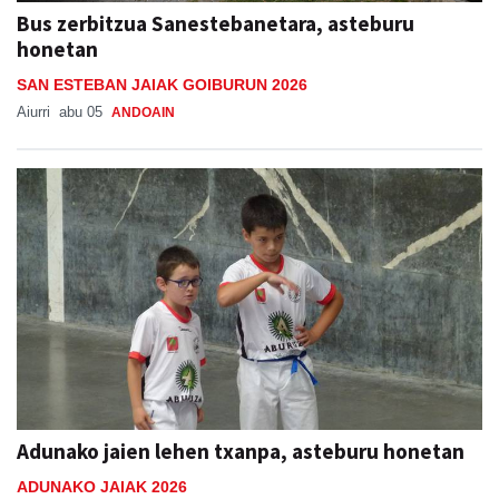
Bus zerbitzua Sanestebanetara, asteburu
honetan
SAN ESTEBAN JAIAK GOIBURUN 2026
Aiurri
abu 05
ANDOAIN
Adunako jaien lehen txanpa, asteburu honetan
ADUNAKO JAIAK 2026