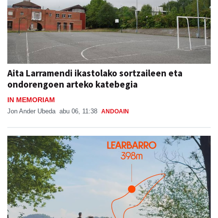
Aita Larramendi ikastolako sortzaileen eta
ondorengoen arteko katebegia
IN MEMORIAM
Jon Ander Ubeda
abu 06, 11:38
ANDOAIN