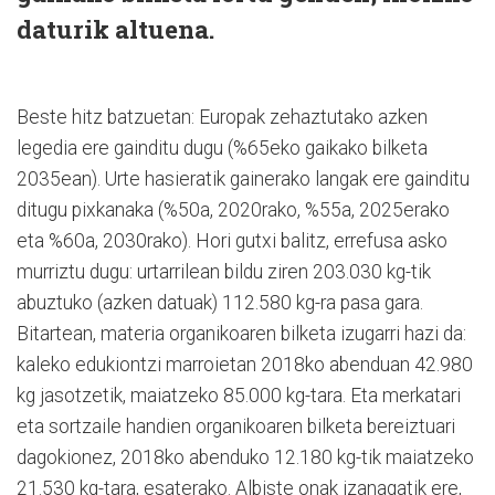
daturik altuena.
Beste hitz batzuetan: Europak zehaztutako azken
legedia ere gainditu dugu (%65eko gaikako bilketa
2035ean). Urte hasieratik gainerako langak ere gainditu
ditugu pixkanaka (%50a, 2020rako, %55a, 2025erako
eta %60a, 2030rako). Hori gutxi balitz, errefusa asko
murriztu dugu: urtarrilean bildu ziren 203.030 kg-tik
abuztuko (azken datuak) 112.580 kg-ra pasa gara.
Bitartean, materia organikoaren bilketa izugarri hazi da:
kaleko edukiontzi marroietan 2018ko abenduan 42.980
kg jasotzetik, maiatzeko 85.000 kg-tara. Eta merkatari
eta sortzaile handien organikoaren bilketa bereiztuari
dagokionez, 2018ko abenduko 12.180 kg-tik maiatzeko
21.530 kg-tara, esaterako. Albiste onak izanagatik ere,