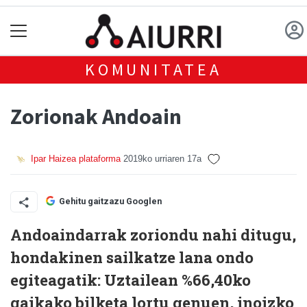
KOMUNITATEA
Zorionak Andoain
Ipar Haizea plataforma
2019ko urriaren 17a
Gehitu gaitzazu Googlen
Andoaindarrak zoriondu nahi ditugu,
hondakinen sailkatze lana ondo
egiteagatik: Uztailean %66,40ko
gaikako bilketa lortu genuen, inoizko