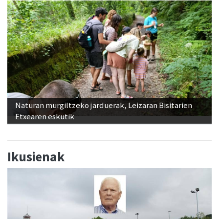
Naturan murgiltzeko jarduerak, Leizaran Bisitarien
Etxearen eskutik
Ikusienak