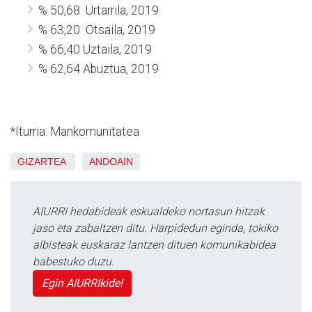
% 50,68
Urtarrila, 2019
% 63,20
Otsaila, 2019
% 66,40 Uztaila, 2019
% 62,64 Abuztua, 2019
*Iturria: Mankomunitatea
GIZARTEA
ANDOAIN
AIURRI hedabideak eskualdeko nortasun hitzak
jaso eta zabaltzen ditu. Harpidedun eginda, tokiko
albisteak euskaraz lantzen dituen komunikabidea
babestuko duzu.
Egin AIURRIkide!