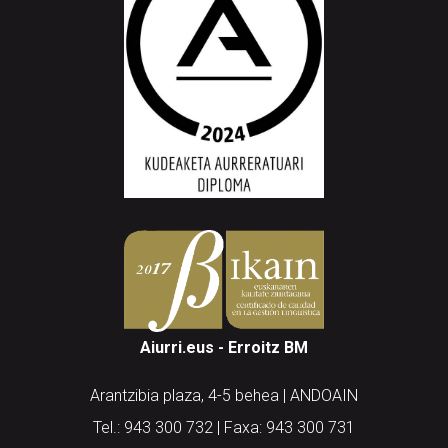
Aiurri.eus - Erroitz BM
Arantzibia plaza, 4-5 behea | ANDOAIN
Tel.: 943 300 732 | Faxa: 943 300 731