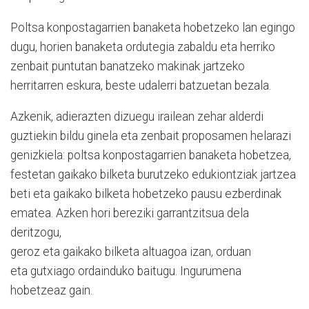
Poltsa konpostagarrien banaketa hobetzeko lan egingo
dugu, horien banaketa ordutegia zabaldu eta herriko
zenbait puntutan banatzeko makinak jartzeko
herritarren eskura, beste udalerri batzuetan bezala.
Azkenik, adierazten dizuegu irailean zehar alderdi
guztiekin bildu ginela eta zenbait proposamen helarazi
genizkiela: poltsa konpostagarrien banaketa hobetzea,
festetan gaikako bilketa burutzeko edukiontziak jartzea
beti eta gaikako bilketa hobetzeko pausu ezberdinak
ematea. Azken hori bereziki garrantzitsua dela
deritzogu,
geroz eta gaikako bilketa altuagoa izan, orduan
eta gutxiago ordainduko baitugu. Ingurumena
hobetzeaz gain.