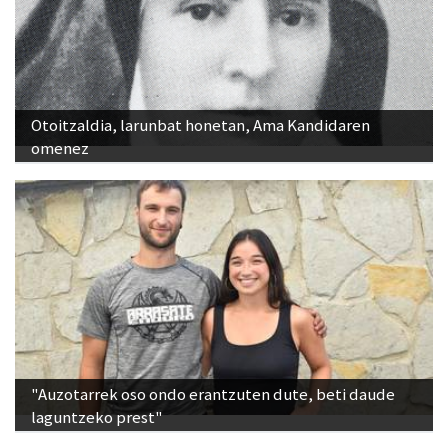
Otoitzaldia, larunbat honetan, Ama Kandidaren
omenez
"Auzotarrek oso ondo erantzuten dute, beti daude
laguntzeko prest"