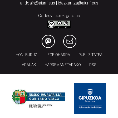
andoain@aiurri.eus | idazkaritza@aiurri.eus
Codesyntaxek garatua
HONI BURUZ
LEGE OHARRA
PUBLIZITATEA
ARAUAK
HARREMANETARAKO
RSS