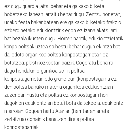
ez dugu guardia jaitsi behar eta gaikako bilketa
hobetzeko lanean jarraitu behar dugu. Zentzu honetan,
udako festa bakar batean ere gaikako bilketako frakzio
ezberdinetako edukiontzirik egon ez izana akats larri
bat bezala ikusten dugu. Horren haritik, edukiontzietatik
kanpo poltsak uztea saihestu behar dugun ekintza bat
da, edota organikoa poltsa konpostagarrietan ez
botatzea, plastikozkoetan baizik. Gogoratu beharra
dago hondakin organikoa soilik poltsa
konpostagarrietan edo granelean (konpostagarria ez
den poltsa barruko materia organikoa edukiontzian
zuzenean hustu eta poltsa ez konpostagarri hori
dagokion edukiontzian bota) bota daitekeela, edukiontzi
marroian. Gogoan hartu Atarian (herritarren arreta
zerbitzua) dohainik banatzen direla poltsa
konpostagarriak.