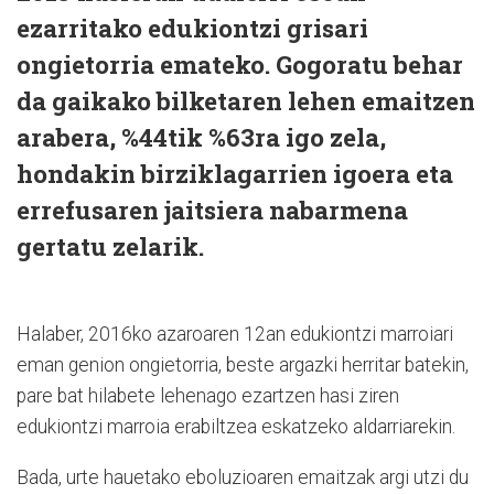
ezarritako edukiontzi grisari
ongietorria emateko. Gogoratu behar
da gaikako bilketaren lehen emaitzen
arabera, %44tik %63ra igo zela,
hondakin birziklagarrien igoera eta
errefusaren jaitsiera nabarmena
gertatu zelarik.
Halaber, 2016ko azaroaren 12an edukiontzi marroiari
eman genion ongietorria, beste argazki herritar batekin,
pare bat hilabete lehenago ezartzen hasi ziren
edukiontzi marroia erabiltzea eskatzeko aldarriarekin.
Bada, urte hauetako eboluzioaren emaitzak argi utzi du