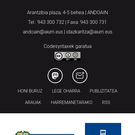
Arantzibia plaza, 4-5 behea | ANDOAIN
Tel.: 943 300 732 | Faxa: 943 300 731
andoain@aiurri.eus | idazkaritza@aiurri.eus
Codesyntaxek garatua
HONI BURUZ
LEGE OHARRA
PUBLIZITATEA
ARAUAK
HARREMANETARAKO
RSS