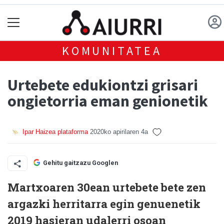
KOMUNITATEA
Urtebete edukiontzi grisari
ongietorria eman genionetik
Ipar Haizea plataforma
2020ko apirilaren 4a
Gehitu gaitzazu Googlen
Martxoaren 30ean urtebete bete zen
argazki herritarra egin genuenetik
2019 hasieran udalerri osoan