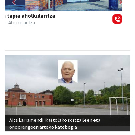
Previous
Next
Tximeleta oihal-denda
Andoain
- Oihal-denda
Aita Larramendi ikastolako sortzaileen eta
ondorengoen arteko katebegia