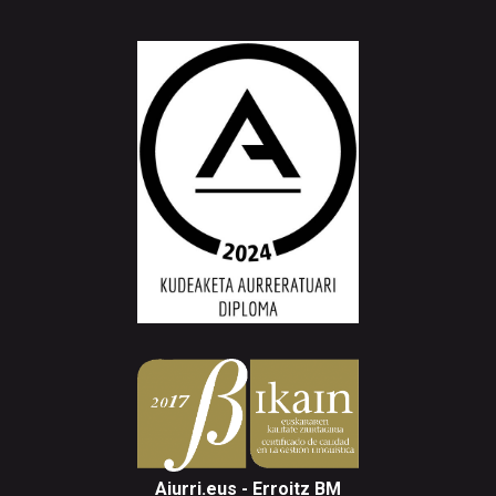
Aiurri.eus - Erroitz BM