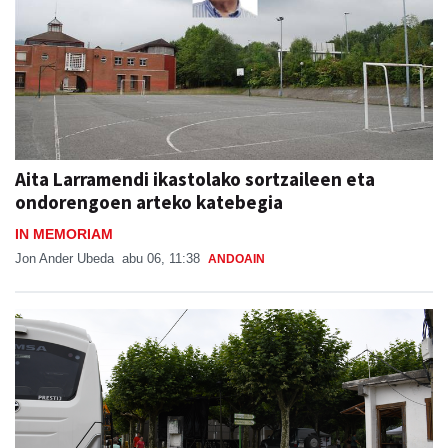
Aita Larramendi ikastolako sortzaileen eta
ondorengoen arteko katebegia
IN MEMORIAM
Jon Ander Ubeda
abu 06, 11:38
ANDOAIN