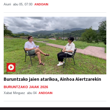
Aiurri
abu 05, 07:00
ANDOAIN
Buruntzako jaien atarikoa, Ainhoa Aiertzarekin
BURUNTZAKO JAIAK 2026
Xabat Minguez
abu 04
ANDOAIN