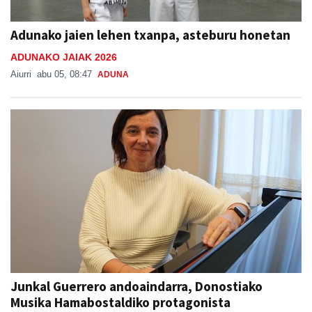
Adunako jaien lehen txanpa, asteburu honetan
ADUNAKO JAIAK 2026
Aiurri
abu 05, 08:47
ADUNA
Junkal Guerrero andoaindarra, Donostiako
Musika Hamabostaldiko protagonista