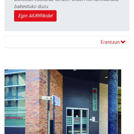
babestuko duzu.
Egin AIURRIkide!
Erantzun