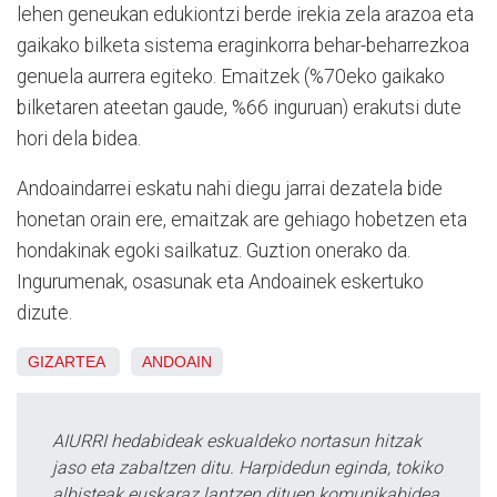
lehen geneukan edukiontzi berde irekia zela arazoa eta
gaikako bilketa sistema eraginkorra behar-beharrezkoa
genuela aurrera egiteko. Emaitzek (%70eko gaikako
bilketaren ateetan gaude, %66 inguruan) erakutsi dute
hori dela bidea.
Andoaindarrei eskatu nahi diegu jarrai dezatela bide
honetan orain ere, emaitzak are gehiago hobetzen eta
hondakinak egoki sailkatuz. Guztion onerako da.
Ingurumenak, osasunak eta Andoainek eskertuko
dizute.
GIZARTEA
ANDOAIN
AIURRI hedabideak eskualdeko nortasun hitzak
jaso eta zabaltzen ditu. Harpidedun eginda, tokiko
albisteak euskaraz lantzen dituen komunikabidea