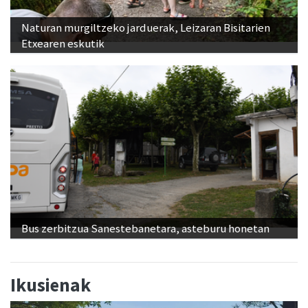
Naturan murgiltzeko jarduerak, Leizaran Bisitarien
Etxearen eskutik
Bus zerbitzua Sanestebanetara, asteburu honetan
Ikusienak