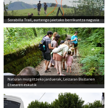
Sorabilla Trail, aurtengo jaietako berrikuntza nagusia
Naturan murgiltzeko jarduerak, Leizaran Bisitarien
Etxearen eskutik