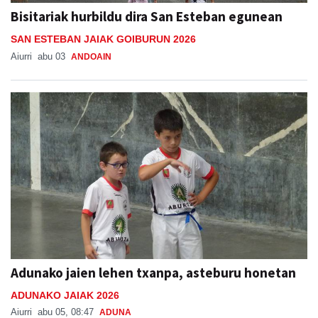
Bisitariak hurbildu dira San Esteban egunean
SAN ESTEBAN JAIAK GOIBURUN 2026
Aiurri
abu 03
ANDOAIN
Adunako jaien lehen txanpa, asteburu honetan
ADUNAKO JAIAK 2026
Aiurri
abu 05, 08:47
ADUNA