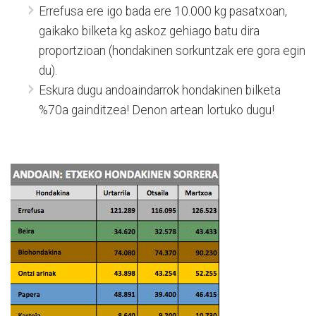
Errefusa ere igo bada ere 10.000 kg pasatxoan,
gaikako bilketa kg askoz gehiago batu dira
proportzioan (hondakinen sorkuntzak ere gora egin
du).
Eskura dugu andoaindarrok hondakinen bilketa
%70a gainditzea! Denon artean lortuko dugu!