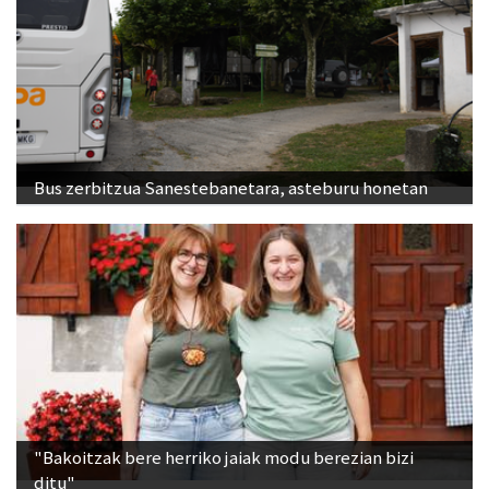
Bus zerbitzua Sanestebanetara, asteburu honetan
"Bakoitzak bere herriko jaiak modu berezian bizi
ditu"