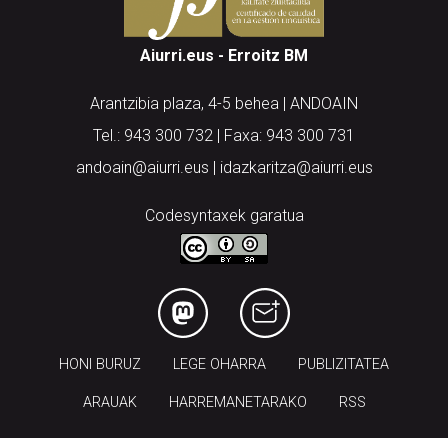
Aiurri.eus - Erroitz BM
Arantzibia plaza, 4-5 behea | ANDOAIN
Tel.: 943 300 732 | Faxa: 943 300 731
andoain@aiurri.eus | idazkaritza@aiurri.eus
Codesyntaxek garatua
HONI BURUZ
LEGE OHARRA
PUBLIZITATEA
ARAUAK
HARREMANETARAKO
RSS