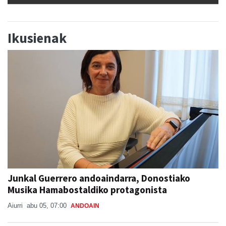
Ikusienak
Junkal Guerrero andoaindarra, Donostiako
Musika Hamabostaldiko protagonista
Aiurri
abu 05, 07:00
ANDOAIN