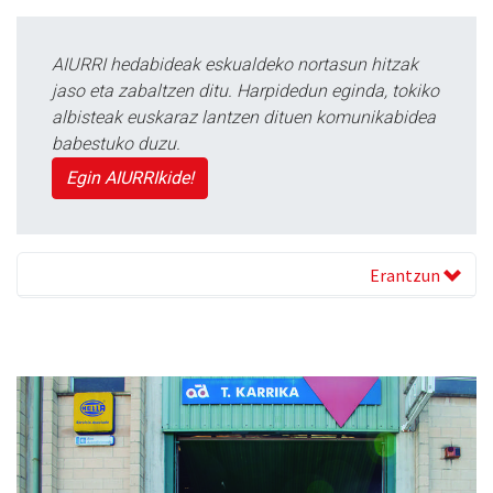
AIURRI hedabideak eskualdeko nortasun hitzak
jaso eta zabaltzen ditu. Harpidedun eginda, tokiko
albisteak euskaraz lantzen dituen komunikabidea
babestuko duzu.
Egin AIURRIkide!
Erantzun