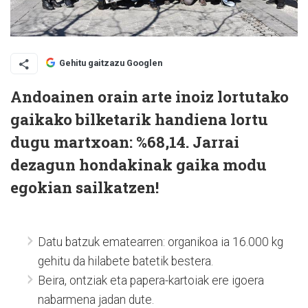
Gehitu gaitzazu Googlen
Andoainen orain arte inoiz lortutako
gaikako bilketarik handiena lortu
dugu martxoan: %68,14. Jarrai
dezagun hondakinak gaika modu
egokian sailkatzen!
Datu batzuk ematearren: organikoa ia 16.000 kg
gehitu da hilabete batetik bestera.
Beira, ontziak eta papera-kartoiak ere igoera
nabarmena jadan dute.