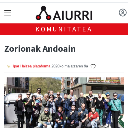
KOMUNITATEA
Zorionak Andoain
Ipar Haizea plataforma
2020ko maiatzaren 9a