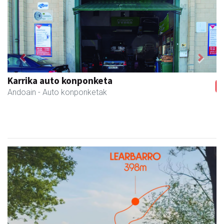
Previous
Next
Karrika auto konponketa
Andoain
- Auto konponketak