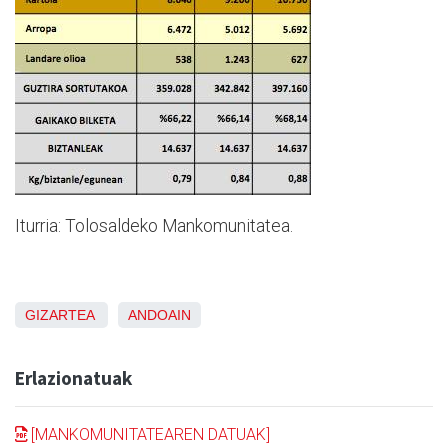
Iturria: Tolosaldeko Mankomunitatea.
GIZARTEA
ANDOAIN
Erlazionatuak
[MANKOMUNITATEAREN DATUAK]