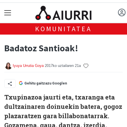
KOMUNITATEA
Badatoz Santioak!
Iyuya Urrutia Goya
2017ko uztailaren 21a
Gehitu gaitzazu Googlen
Txupinazoa jaurti eta, txaranga eta
dultzainaren doinuekin batera, gogoz
plazaratzen gara billabonatarrak.
Gozamena, gaua, dantza, izerdia,