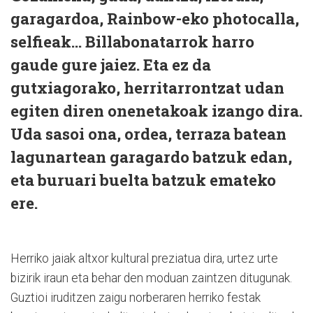
garagardoa, Rainbow-eko photocalla,
selfieak… Billabonatarrok harro
gaude gure jaiez. Eta ez da
gutxiagorako, herritarrontzat udan
egiten diren onenetakoak izango dira.
Uda sasoi ona, ordea, terraza batean
lagunartean garagardo batzuk edan,
eta buruari buelta batzuk emateko
ere.
Herriko jaiak altxor kultural preziatua dira, urtez urte
bizirik iraun eta behar den moduan zaintzen ditugunak.
Guztioi iruditzen zaigu norberaren herriko festak