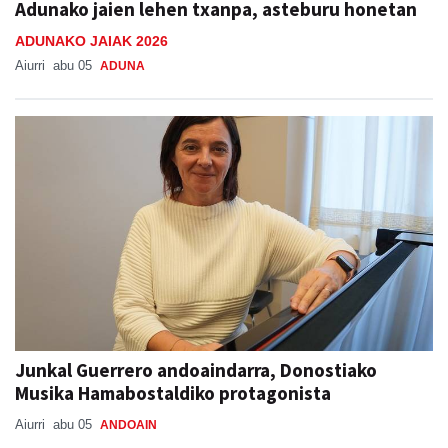
Adunako jaien lehen txanpa, asteburu honetan
ADUNAKO JAIAK 2026
Aiurri
abu 05
ADUNA
Junkal Guerrero andoaindarra, Donostiako
Musika Hamabostaldiko protagonista
Aiurri
abu 05
ANDOAIN