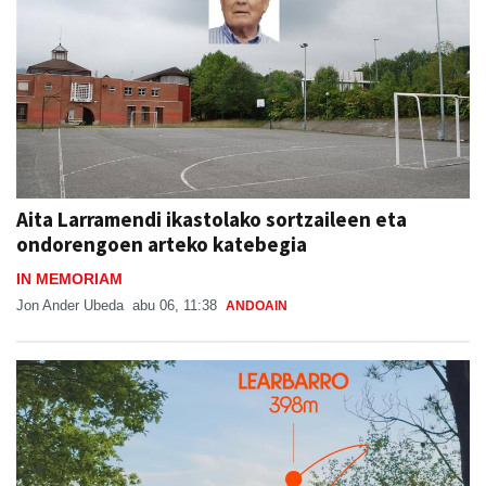
Aita Larramendi ikastolako sortzaileen eta
ondorengoen arteko katebegia
IN MEMORIAM
Jon Ander Ubeda
abu 06, 11:38
ANDOAIN