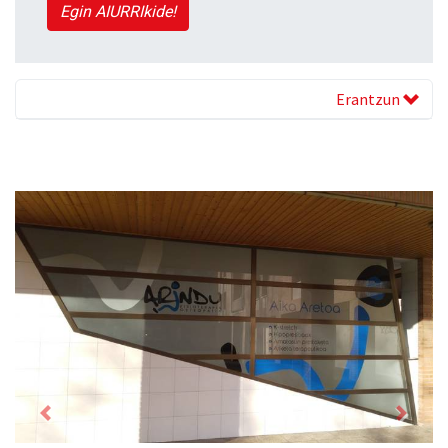
Egin AIURRIkide!
Erantzun
Previous
Next