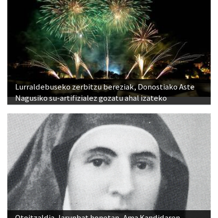
Lurraldebuseko zerbitzu bereziak, Donostiako Aste
Nagusiko su-artifizialez gozatu ahal izateko
Otoitzaldia, larunbat honetan, Ama Kandidaren