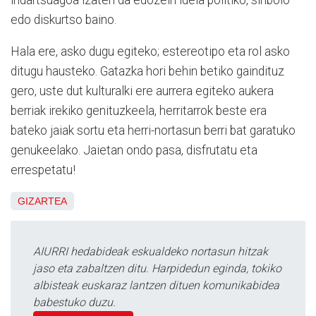
edo diskurtso baino.
Hala ere, asko dugu egiteko; estereotipo eta rol asko
ditugu hausteko. Gatazka hori behin betiko gaindituz
gero, uste dut kulturalki ere aurrera egiteko aukera
berriak irekiko genituzkeela, herritarrok beste era
bateko jaiak sortu eta herri-nortasun berri bat garatuko
genukeelako. Jaietan ondo pasa, disfrutatu eta
errespetatu!
GIZARTEA
AIURRI hedabideak eskualdeko nortasun hitzak
jaso eta zabaltzen ditu. Harpidedun eginda, tokiko
albisteak euskaraz lantzen dituen komunikabidea
babestuko duzu.