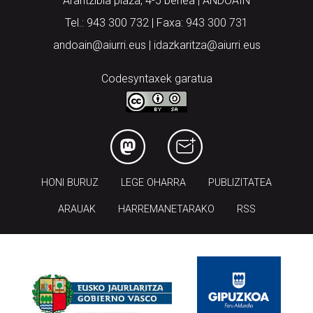
Arantzibia plaza, 4-5 behea | ANDOAIN
Tel.: 943 300 732 | Faxa: 943 300 731
andoain@aiurri.eus | idazkaritza@aiurri.eus
Codesyntaxek garatua
HONI BURUZ
LEGE OHARRA
PUBLIZITATEA
ARAUAK
HARREMANETARAKO
RSS