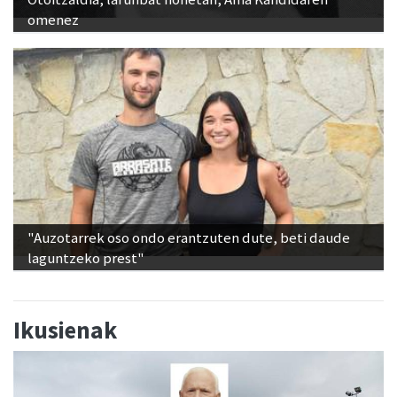
omenez
"Auzotarrek oso ondo erantzuten dute, beti daude
laguntzeko prest"
Ikusienak