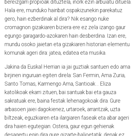
bereizgarri propioak dituztela, inork ezin arbuiatu dituela.
Hala ere, munduko hainbat ospakizunekin parekatuz
gero, hain ezberdinak al dira? Nik esango nuke
cromagnon gizakiaren biziera ere ez zela izango gaur
egungo garagardo-azokaren hain desberdina. Izan ere,
mundu osoko jaietan eta gizakiaren historian elementu
komunak ageri dira: jatea, edatea eta musika.
Jakina da Euskal Herrian ia jai guztiak santuen edo ama
birjinen inguruan egiten direla: San Fermin, Ama Zuria,
Santo Tomas, Karmengo Ama, Santioak… Eliza
katolikoak ekarri zituen, bai santuak bai eta gauza
sakratuak ere, baina festak lehenagokoak dira. Gure
arbasoen jaiei dagokienez, urtaroek, arrantzak, uzta
biltzeak, eguzkiaren eta ilargiaren faseak eta abar ageri
dira haien egutegian. Ostera, gaur egun gehienak
desagertu egin dira gure gizarte-balioetatik, denak ez