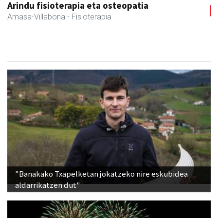
Arindu fisioterapia eta osteopatia
Amasa-Villabona
- Fisioterapia
"Banakako Txapelketan jokatzeko nire eskubidea
aldarrikatzen dut"