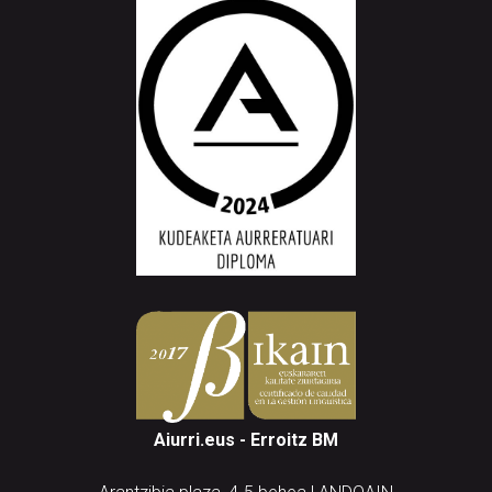
Aiurri.eus - Erroitz BM