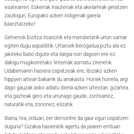
esatearren. Eskerrak Inauteriak eta akelarreak geratzen
zaizkigun, Europako azken indigenak garela
baieztatzeko!
Gehienok bizitza itsasotik eta mendietatik urrun samar
egiten dugu aspalditik. Urtaroek berogailua piztu ala ez
jakiteko balio digute eta ilargia non dagoen ere ez
dakigu mugikorretako linternak asmatu zirenetik.
Udaberriaren hasiera ospatzeak ere, Ibizako azken
hippyen artean bakarrik du arrakasta. Horiek horrela, argi
dago gauzak asko aldatu direla azken urteotan: gizartea
eta gazteak gero eta urrunago gaude, zoritxarrez,
naturatik eta, zorionez, elizatik.
Baina, tira, orduan, zer demontre da gaur egun ospatzen
duguna? Gizakia hasieratik agertu da jaiaren errituari