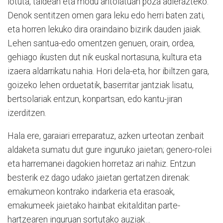
lotuta, taldean eta modu antolatuan poza adierazteko.
Denok sentitzen omen gara leku edo herri baten zati,
eta horren lekuko dira oraindaino bizirik dauden jaiak.
Lehen santua-edo omentzen genuen, orain, ordea,
gehiago ikusten dut nik euskal nortasuna, kultura eta
izaera aldarrikatu nahia. Hori dela-eta, hor ibiltzen gara,
goizeko lehen orduetatik, baserritar jantziak lisatu,
bertsolariak entzun, konpartsan, edo kantu-jiran
izerditzen.
Hala ere, garaiari erreparatuz, azken urteotan zenbait
aldaketa sumatu dut gure inguruko jaietan; genero-rolei
eta harremanei dagokien horretaz ari nahiz. Entzun
besterik ez dago udako jaietan gertatzen direnak:
emakumeon kontrako indarkeria eta erasoak,
emakumeek jaietako hainbat ekitalditan parte-
hartzearen inguruan sortutako auziak…