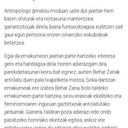
Antropologo grinatsu moduan, uste dut jaietan herri
baten ohiturak eta nortasuna mantentzea
garrantzitsuak direla, baina funtsezkoagoa iruditzen zait
gaur egun pertsona ororen oinarrizko eskubideak
betetzea.
Egia da emakumeon jaietan parte-hartzeko interesa
gero eta handiagoa dela; horren adierazgarri dira,
parekidetasunari keinu bat eginez, aurten Behar Zanak
antolatu duen pala txapelketa mistoa, Soka-dantzan
emakumeak ere izatea Behar Zana, bolo taldeko
emakumeen parte hartzea, sexu-erasoak ekiditeko eta
feminismoaren inguruan gaztetxeak antolatutako
jarduerak. Gainera, taldean poza adierazi edo ondo
pasatzeko horrelako ekintzak egitea, askoz ere
indartsuagoa izaten da edozein ideia politiko, sinbolo