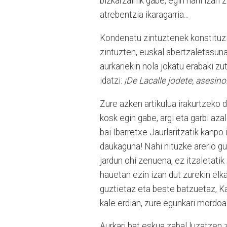
bizkarzainik gabe, egin nahi izan
atrebentzia ikaragarria...
Kondenatu zintuztenek konstituzi
zintuzten, euskal abertzaletasuna
aurkariekin nola jokatu erabaki zu
idatzi:
¡De Lacalle jodete, asesino
Zure azken artikulua irakurtzeko de
kosk egin gabe, argi eta garbi azal
bai Ibarretxe Jaurlaritzatik kanpo
daukaguna! Nahi nituzke arerio guz
jardun ohi zenuena, ez itzaletati
hauetan ezin izan dut zurekin elka
guztietaz eta beste batzuetaz, Ka
kale erdian, zure egunkari mord
Aurkari bat eskua zabal luzatzen 