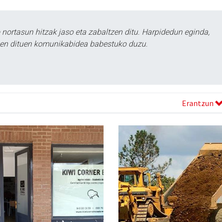
ortasun hitzak jaso eta zabaltzen ditu. Harpidedun eginda,
tzen dituen komunikabidea babestuko duzu.
Erantzun