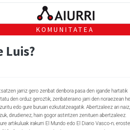
KOMUNITATEA
e Luis?
tsatzen jarriz gero zenbat denbora pasa den igande hartatik
tatu den orduz geroztik, zenbateraino jarri den noraezean he
zuritu edo gure buruari ezkutatzeagatik. Abertzaleez ari naiz
 zuk, dirudienez, hain gogor astintzen zenituen abertzaleez.
zure artikuluak irakurri El Mundo edo El Diario Vasco-n; erost