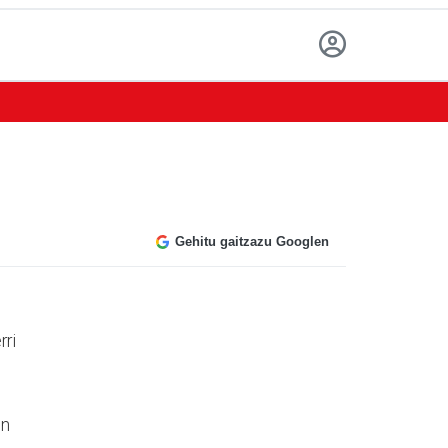
Gehitu gaitzazu Googlen
rri
,
en