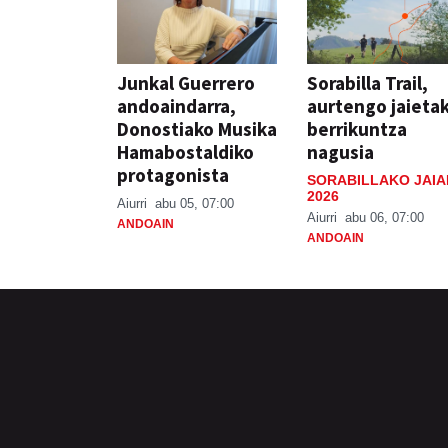
Junkal Guerrero
Sorabilla Trail,
andoaindarra,
aurtengo jaieta
Donostiako Musika
berrikuntza
Hamabostaldiko
nagusia
protagonista
SORABILLAKO JAIA
2026
Aiurri
abu 05, 07:00
Aiurri
abu 06, 07:00
ANDOAIN
ANDOAIN