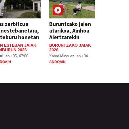
s zerbitzua
Buruntzako jaien
anestebanetara,
atarikoa, Ainhoa
steburu honetan
Aiertzarekin
N ESTEBAN JAIAK
BURUNTZAKO JAIAK
IBURUN 2026
2026
rri
abu 05, 07:00
Xabat Minguez
abu 04
DOAIN
ANDOAIN