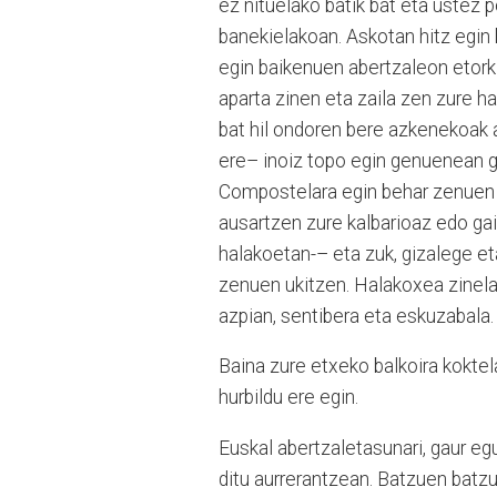
ez nituelako batik bat eta ustez
banekielakoan. Askotan hitz egin b
egin baikenuen abertzaleon etork
aparta zinen eta zaila zen zure ha
bat hil ondoren bere azkenekoak a
ere– inoiz topo egin genuenean 
Compostelara egin behar zenuen b
ausartzen zure kalbarioaz edo gai
halakoetan-– eta zuk, gizalege et
zenuen ukitzen. Halakoxea zinela
azpian, sentibera eta eskuzabala.
Baina zure etxeko balkoira koktel
hurbildu ere egin.
Euskal abertzaletasunari, gaur eg
ditu aurrerantzean. Batzuen batz