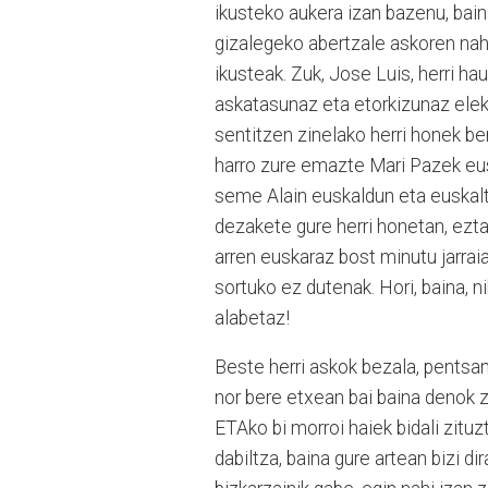
ikusteko aukera izan bazenu, baina
gizalegeko abertzale askoren nahi
ikusteak. Zuk, Jose Luis, herri ha
askatasunaz eta etorkizunaz elek
sentitzen zinelako herri honek b
harro zure emazte Mari Pazek eusk
seme Alain euskaldun eta euskaltz
dezakete gure herri honetan, ezta
arren euskaraz bost minutu jarraia
sortuko ez dutenak. Hori, baina, n
alabetaz!
Beste herri askok bezala, pents
nor bere etxean bai baina denok 
ETAko bi morroi haiek bidali zit
dabiltza, baina gure artean bizi di