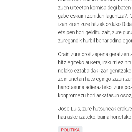
zuen urteetan komisaldegi baten 
gabe eskaini zenidan laguntza?:
“
izan ziren zure hitzak orduko Bid
etsipen hori gelditu zait, zure g
zuregandik hurbil behar adina egon
Orain zure oroitzapena geratzen 
hitz egiteko aukera, irakurri ez n
nolako eztabaidak izan genitzakee
zein unetan huts egingo zizun zure
harrotasuna adierazteko, zure poz
konpromezu hori askatasun osoz, 
Jose Luis, zure hutsuneak erakutsi
hau aske izateko, baina horietako 
POLITIKA