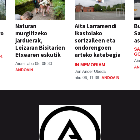
Naturan
Aita Larramendi
Bu
ko
murgiltzeko
ikastolako
S
jarduerak,
sortzaileen eta
a
Leizaran Bisitarien
ondorengoen
SA
Etxearen eskutik
arteko katebegia
GO
K
Aiu
Aiurri
abu 05, 08:30
IN MEMORIAM
AN
ANDOAIN
Jon Ander Ubeda
abu 06, 11:38
ANDOAIN