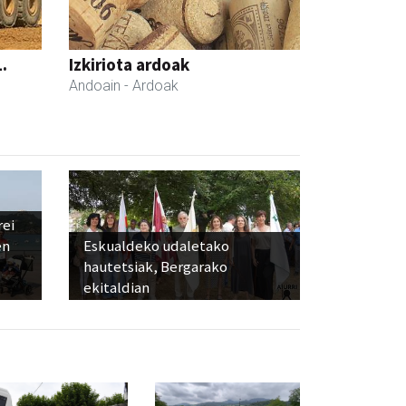
.
Izkiriota ardoak
Andoain
- Ardoak
rei
en
Eskualdeko udaletako
hautetsiak, Bergarako
ekitaldian