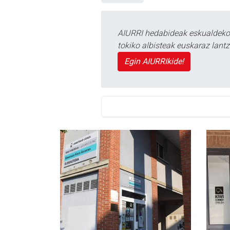
AIURRI hedabideak eskualdeko n
tokiko albisteak euskaraz lan
Egin AIURRIkide!