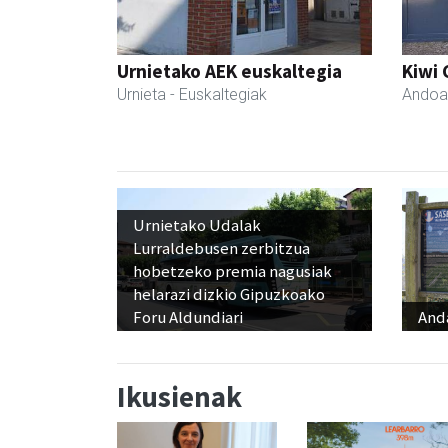
Urnietako AEK euskaltegia
Kiwi 
Urnieta
- Euskaltegiak
Andoa
Urnietako Udalak
Lurraldebusen zerbitzua
hobetzeko premia nagusiak
helarazi dizkio Gipuzkoako
Foru Aldundiari
And
Ikusienak