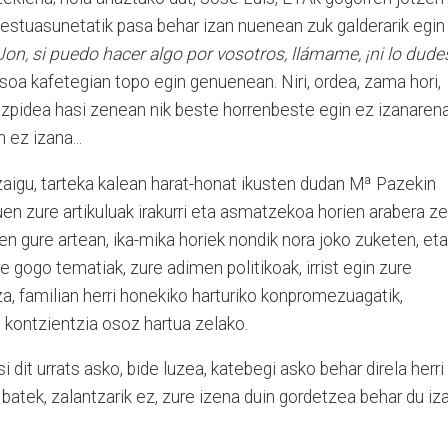
estuasunetatik pasa behar izan nuenean zuk galderarik egin
Jon, si puedo hacer algo por vosotros, llámame, ¡ni lo dudes
asoa kafetegian topo egin genuenean. Niri, ordea, zama hori,
uruzpidea hasi zenean nik beste horrenbeste egin ez izanarena
 ez izana...
zaigu, tarteka kalean harat-honat ikusten dudan Mª Pazekin
ituen zure artikuluak irakurri eta asmatzekoa horien arabera ze
n gure artean, ika-mika horiek nondik nora joko zuketen, eta
 gogo tematiak, zure adimen politikoak, irrist egin zure
a, familian herri honekiko harturiko konpromezuagatik,
kontzientzia osoz hartua zelako.
 dit urrats asko, bide luzea, katebegi asko behar direla herri
batek, zalantzarik ez, zure izena duin gordetzea behar du iza