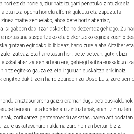
 hori ez da horrela, ziur naiz izugarri penatuko zintuzkeela
a eta itxaropena horrela alferrik galduta eta zapuztuta
u zinez maite zenuelako, ahoa bete hortz aberriaz,
a isilgabean dabiltzan askok baino dezentez gehiago. Zu ha
ere nortasuna suspertzeko eta bizkortzeko eginda zuen bidea
algintzan egindako ibilbideaz, harro zure alaba Aitziber eta
ale izateaz. Eta harrotasun hori, bete-betean, gutxik bizi
 euskal abertzaleen artean ere, gehiegi baitira euskaldun iz
n hitz egiteko gauza ez eta inguruan euskaltzalerik inoiz
ik ongitxo dakit: zein harro zeunden zu, Jose Luis, zure seme
amendu aniztasunarena gaizki eraman dugu beti euskaldunok
zerupe berean– eta kondenatu zintuztenak, erahil zintuzten
uztenak, zoritxarrez, pentsamendu askatasunaren antipodatan
ra. Zure askatasunaren aldarria zure herrian bertan biziz,