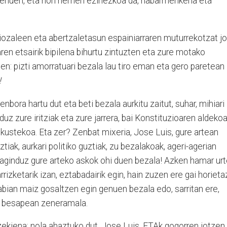
 zenuen, eta hori hemen ezinezkoa da, nabarmenkeria eta
ozaleen eta abertzaletasun espainiarraren muturrekotzat jo
ren etsairik bipilena bihurtu zintuzten eta zure motako
ten: pizti amorratuari bezala lau tiro eman eta gero paretean
!
nbora hartu dut eta beti bezala aurkitu zaitut, suhar, mihiari
duz zure iritziak eta zure jarrera, bai Konstituzioaren aldeko
 ikustekoa. Eta zer? Zenbat mixeria, Jose Luis, gure artean
tiak, aurkari politiko guztiak, zu bezalakoak, ageri-agerian
k aginduz gure arteko askok ohi duen bezala! Azken hamar ur
rrizketarik izan, eztabadairik egin, hain zuzen ere gai horieta
bian maiz gosaltzen egin genuen bezala edo, sarritan ere,
oa besapean zeneramala.
zekiena; nola ahaztuko dut, Jose Luis, ETAk gogorren jotzen