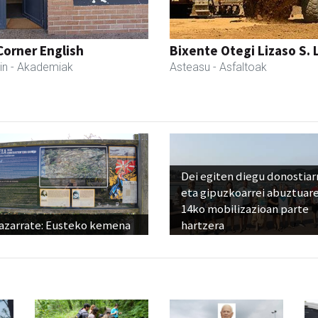
Corner English
Bixente Otegi Lizaso S. L
in
- Akademiak
Asteasu
- Asfaltoak
Dei egiten diegu donostiar
eta gipuzkoarrei abuztuar
14ko mobilizazioan parte
azarrate: Eusteko kemena
hartzera