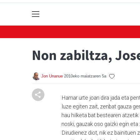
Non zabiltza, Jos
Jon Unanue
2010eko maiatzaren 5a
Hamar urte joan dira jada eta pen
luze egiten zait, zenbat gauza ger
hau hilketa bat bestearen atzetik 
noski, gauzak oso gaizki egin eta
Dirudienez diot, nik ez bainituen 