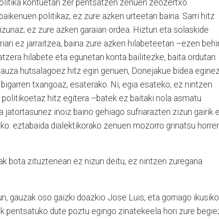
 politika kontuetan zer pentsatzen zenuen zeozertxo
aikenuen politikaz; ez zure azken urteetan baina. Sarri hitz
izunaz; ez zure azken garaian ordea. Hiztun eta solaskide
riari ez jarraitzea, baina zure azken hilabeteetan –ezen behi
tzera hilabete eta egunetan konta bailitezke, baita ordutan
gauza hutsalagoez hitz egin genuen, Donejakue bidea egine
igarren txangoaz, esaterako. Ni, egia esateko, ez nintzen
 politikoetaz hitz egitera –batek ez baitaki nola asmatu
a jatortasunez inoiz baino gehiago sufriarazten zizun gairik 
ko: eztabaida dialektikorako zenuen mozorro grinatsu horre
ak bota zituztenean ez nizun deitu, ez nintzen zuregana
un, gauzak oso gaizki doazkio Jose Luis, eta gorriago ikusiko
uk pentsatuko dute poztu egingo zinatekeela hori zure begie