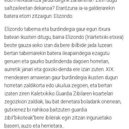
saltzaileetan dekanoa? Erantzuna ia-ia galderarekin
batera etorri zitzaigun: Elizondo.
Elizondo taberna eta burdindegia gaur egun itxura
batean ikusten ditugu, baina Elizondo (Iriartetxiki etxea)
beste gauza asko izan da bere ibilbide jada luzean:
bertan tabernarekin batera ileapaindegia ezagutu
genuen eta gaurko burdindenda dagoen horretan,
aurretik janari eta goxoki-denda ere izan zuten. XIX.
mendearen amaieran gaur burdindegia ikusten dugun
horretan zaldikorta edo ukuilua zegoen, eta bertan
izaten ziren Kaletxikiko Guardia Zibilaren koartelari
zegozkion zaldiak, lau bat denetara boladarik onenean,
gutxienez bi nahikoa baitzuten guardia
zibil“bikoteak”bere ibilerak egin zitzan inguruetako
baserri, auzo eta herrietara...