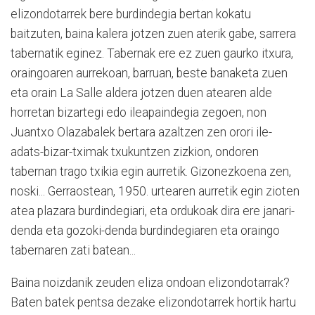
elizondotarrek bere burdindegia bertan kokatu
baitzuten, baina kalera jotzen zuen aterik gabe, sarrera
tabernatik eginez. Tabernak ere ez zuen gaurko itxura,
oraingoaren aurrekoan, barruan, beste banaketa zuen
eta orain La Salle aldera jotzen duen atearen alde
horretan bizartegi edo ileapaindegia zegoen, non
Juantxo Olazabalek bertara azaltzen zen orori ile-
adats-bizar-tximak txukuntzen zizkion, ondoren
tabernan trago txikia egin aurretik. Gizonezkoena zen,
noski... Gerraostean, 1950. urtearen aurretik egin zioten
atea plazara burdindegiari, eta ordukoak dira ere janari-
denda eta gozoki-denda burdindegiaren eta oraingo
tabernaren zati batean...
Baina noizdanik zeuden eliza ondoan elizondotarrak?
Baten batek pentsa dezake elizondotarrek hortik hartu