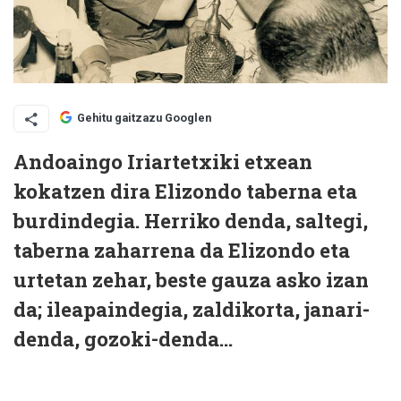
Gehitu gaitzazu Googlen
Andoaingo Iriartetxiki etxean
kokatzen dira Elizondo taberna eta
burdindegia. Herriko denda, saltegi,
taberna zaharrena da Elizondo eta
urtetan zehar, beste gauza asko izan
da; ileapaindegia, zaldikorta, janari-
denda, gozoki-denda…