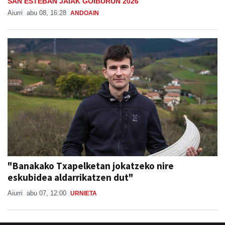
SAN ESTEBAN JAIAK GOIBURUN 2026
Aiurri
abu 08, 16:28
ANDOAIN
"Banakako Txapelketan jokatzeko nire
eskubidea aldarrikatzen dut"
Aiurri
abu 07, 12:00
URNIETA