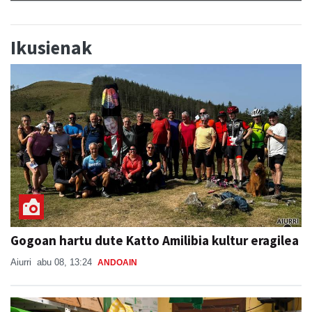
Ikusienak
Gogoan hartu dute Katto Amilibia kultur eragilea
Aiurri
abu 08, 13:24
ANDOAIN