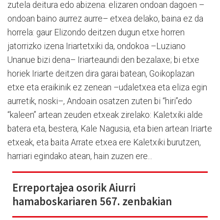
zutela deitura edo abizena: elizaren ondoan dagoen –
ondoan baino aurrez aurre– etxea delako, baina ez da
horrela: gaur Elizondo deitzen dugun etxe horren
jatorrizko izena Iriartetxiki da, ondokoa –Luziano
Unanue bizi dena– Iriarteaundi den bezalaxe; bi etxe
horiek Iriarte deitzen dira garai batean, Goikoplazan
etxe eta eraikinik ez zenean –udaletxea eta eliza egin
aurretik, noski–, Andoain osatzen zuten bi “hiri”edo
“kaleen” artean zeuden etxeak zirelako: Kaletxiki alde
batera eta, bestera, Kale Nagusia, eta bien artean Iriarte
etxeak, eta baita Arrate etxea ere Kaletxiki burutzen,
harriari egindako atean, hain zuzen ere...
Erreportajea osorik Aiurri
hamaboskariaren 567. zenbakian