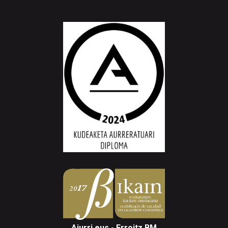
Aiurri.eus - Erroitz BM