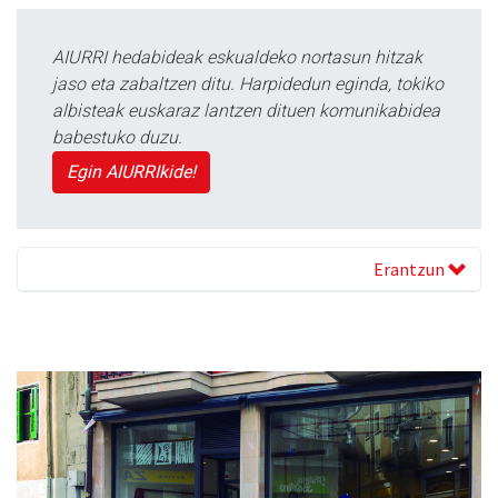
AIURRI hedabideak eskualdeko nortasun hitzak
jaso eta zabaltzen ditu. Harpidedun eginda, tokiko
albisteak euskaraz lantzen dituen komunikabidea
babestuko duzu.
Egin AIURRIkide!
Erantzun