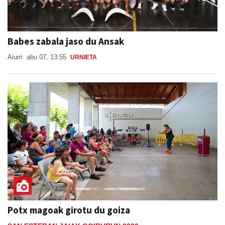
Babes zabala jaso du Ansak
Aiurri
abu 07, 13:55
URNIETA
Potx magoak girotu du goiza