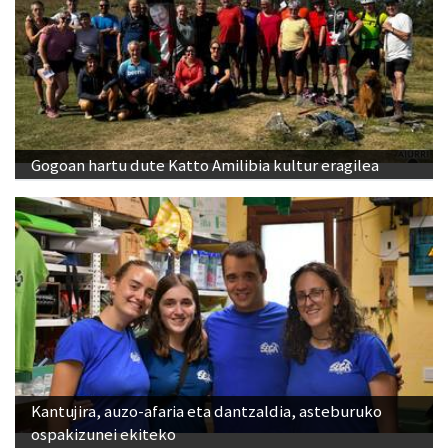
Gogoan hartu dute Katto Amilibia kultur eragilea
Kantujira, auzo-afaria eta dantzaldia, asteburuko
ospakizunei ekiteko