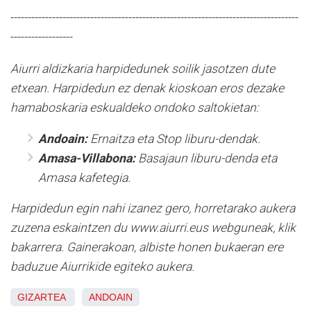
-----------------------------------------------------------------------------------
------------------
Aiurri aldizkaria harpidedunek soilik jasotzen dute
etxean. Harpidedun ez denak kioskoan eros dezake
hamaboskaria eskualdeko ondoko saltokietan:
Andoain:
Ernaitza eta Stop liburu-dendak.
Amasa-Villabona:
Basajaun liburu-denda eta
Amasa kafetegia.
Harpidedun egin nahi izanez gero, horretarako aukera
zuzena eskaintzen du www.aiurri.eus webguneak, klik
bakarrera. Gainerakoan, albiste honen bukaeran ere
baduzue Aiurrikide egiteko aukera.
GIZARTEA
ANDOAIN