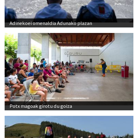
Adinekoei omenaldia Adunako plazan
Potx magoak girotu du goiza