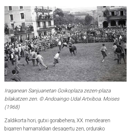
Iraganean Sanjuanetan Goikoplaza zezen-plaza
bilakatzen zen. © Andoaingo Udal Artxiboa. Moises
(1968)
Zaldikorta hori, gutxi gorabehera, XX. mendearen
bigarren hamarraldian desagertu zen, ordurako