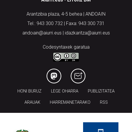
Arantzibia plaza, 4-5 behea | ANDOAIN
Tel.: 943 300 732 | Faxa: 943 300 731
andoain@aiurri.eus | idazkaritza@aiurri.eus
Codesyntaxek garatua
HONI BURUZ
LEGE OHARRA
PUBLIZITATEA
ARAUAK
HARREMANETARAKO
RSS