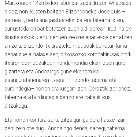
Martxoaren 14an bideo labur bat zabaldu zen whatsapp
bidez, non ikusten baitzen Elizondoneko Jose Luis –
semea–, pertsiana jaistearekin batera taberna ixten,
purrustadaren bat botatzen zuen aldi berean. Irudi haiek
ikusita askok ulertu genuen zeozer apartekoa gertatzen
ari zela, Elizondo itxiarazteko motiboak benetan larria
behar zuela: halaxe zen, ditxosozko koronabirusak inork
itxaron ezin zezakeen hondamendia ekarri zuen gure
gizartera eta Andoaingo gune ekonomiko
esanguratsuenaren itxiera –Elizondo taberna eta
burdindegia– horren erakusgarri zen. Geroztik, zorionez,
taberna eta burdindegia berriro ere zabalik ikus
ditzakegu.
Eta horren kontura sortu zitzaigun galdera hauxe izan
zen: zein ote dugu Andoaingo denda, saltegi, taberna
edo merkataritza jardundegirik zaharrena? Zein dugu