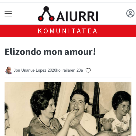
KOMUNITATEA
Elizondo mon amour!
Jon Unanue Lopez
2020ko irailaren 20a