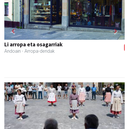
Previous
Next
Li arropa eta osagarriak
Andoain
- Arropa-dendak