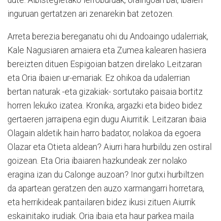
dute. Albistegietako lerroburuak, oraingoan bai, ibaien
inguruan gertatzen ari zenarekin bat zetozen.
Arreta berezia bereganatu ohi du Andoaingo udalerriak,
Kale Nagusiaren amaiera eta Zumea kalearen hasiera
bereizten dituen Espigoian batzen direlako Leitzaran
eta Oria ibaien ur-emariak. Ez ohikoa da udalerrian
bertan naturak -eta gizakiak- sortutako paisaia bortitz
horren lekuko izatea. Kronika, argazki eta bideo bidez
gertaeren jarraipena egin dugu Aiurritik. Leitzaran ibaia
Olagain aldetik hain harro badator, nolakoa da egoera
Olazar eta Otieta aldean? Aiurri hara hurbildu zen ostiral
goizean. Eta Oria ibaiaren hazkundeak zer nolako
eragina izan du Calonge auzoan? Inor gutxi hurbiltzen
da apartean geratzen den auzo xarmangarri horretara,
eta herrikideak pantailaren bidez ikusi zituen Aiurrik
eskainitako irudiak. Oria ibaia eta haur parkea maila