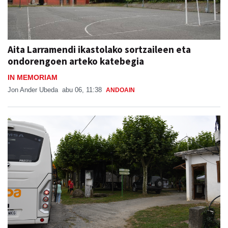
Aita Larramendi ikastolako sortzaileen eta
ondorengoen arteko katebegia
IN MEMORIAM
Jon Ander Ubeda
abu 06, 11:38
ANDOAIN