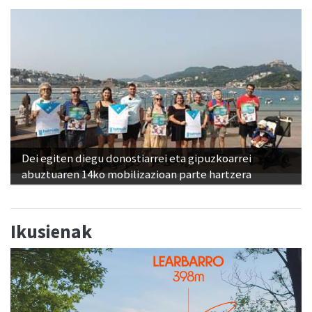
Dei egiten diegu donostiarrei eta gipuzkoarrei
abuztuaren 14ko mobilizazioan parte hartzera
Ikusienak