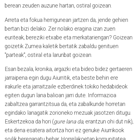
berean zeuden auzune hartan, ostiral goizean.
Arreta eta fokua herrigunean jartzen da, jende gehien
bertan bizi delako. Zer nolako eragina izan zuen
euriteak, bereziki etxabe eta merkatariengan? Goizean
goizetik Zumea kaletik bertatik zabaldu genituen
"parteak", ostiral eta larunbat goizean.
Esan bezala, kronika, argazki eta bideo bidez gertaeren
jarraipena egin dugu Aiurritik, eta beste behin ere
irakurle eta jarraitzaile ezberdinek tokiko hedabideok
egiten dugun lana balioan jarri dute. Informazioa
zabaltzea garrantzitsua da, eta zabalkunde horretan
egindako lanagatik zorioneko mezuak jasotzen ditugu.
Eskertzekoa da hori (
gure lana da
, erantzun ohi dut nik),
eta dena esatera aitortza hori ez genuke Aiurrikook
soilik bereganatu behar. Horrelakoetan komunitatea