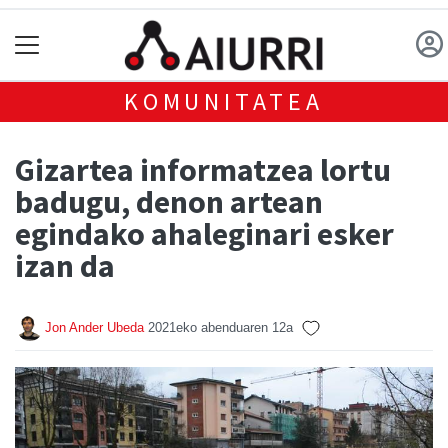
KOMUNITATEA
Gizartea informatzea lortu
badugu, denon artean
egindako ahaleginari esker
izan da
Jon Ander Ubeda
2021eko abenduaren 12a