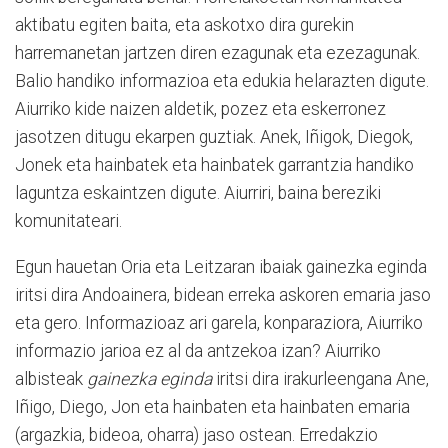
aktibatu egiten baita, eta askotxo dira gurekin
harremanetan jartzen diren ezagunak eta ezezagunak.
Balio handiko informazioa eta edukia helarazten digute.
Aiurriko kide naizen aldetik, pozez eta eskerronez
jasotzen ditugu ekarpen guztiak. Anek, Iñigok, Diegok,
Jonek eta hainbatek eta hainbatek garrantzia handiko
laguntza eskaintzen digute. Aiurriri, baina bereziki
komunitateari.
Egun hauetan Oria eta Leitzaran ibaiak gainezka eginda
iritsi dira Andoainera, bidean erreka askoren emaria jaso
eta gero. Informazioaz ari garela, konparaziora, Aiurriko
informazio jarioa ez al da antzekoa izan? Aiurriko
albisteak
gainezka eginda
iritsi dira irakurleengana Ane,
Iñigo, Diego, Jon eta hainbaten eta hainbaten emaria
(argazkia, bideoa, oharra) jaso ostean. Erredakzio