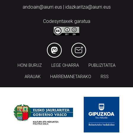
andoain@aiurri.eus | idazkaritza@aiurri.eus
Codesyntaxek garatua
HONI BURUZ
LEGE OHARRA
PUBLIZITATEA
ARAUAK
HARREMANETARAKO
RSS