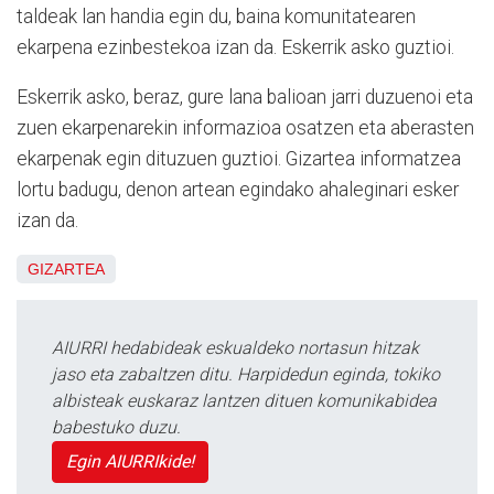
taldeak lan handia egin du, baina komunitatearen
ekarpena ezinbestekoa izan da. Eskerrik asko guztioi.
Eskerrik asko, beraz, gure lana balioan jarri duzuenoi eta
zuen ekarpenarekin informazioa osatzen eta aberasten
ekarpenak egin dituzuen guztioi. Gizartea informatzea
lortu badugu, denon artean egindako ahaleginari esker
izan da.
GIZARTEA
AIURRI hedabideak eskualdeko nortasun hitzak
jaso eta zabaltzen ditu. Harpidedun eginda, tokiko
albisteak euskaraz lantzen dituen komunikabidea
babestuko duzu.
Egin AIURRIkide!