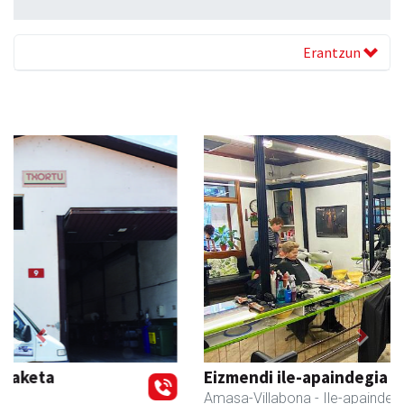
Erantzun
Previous
Next
Eizmendi ile-apaindegia
Amasa-Villabona
- Ile-apaindegiak