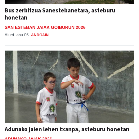
Bus zerbitzua Sanestebanetara, asteburu
honetan
SAN ESTEBAN JAIAK GOIBURUN 2026
Aiurri
abu 05
ANDOAIN
Adunako jaien lehen txanpa, asteburu honetan