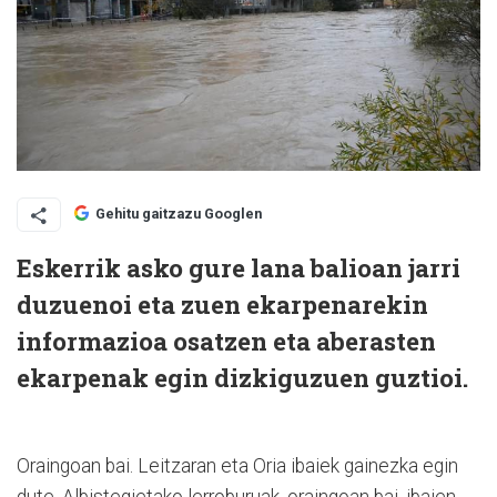
Gehitu gaitzazu Googlen
Eskerrik asko gure lana balioan jarri
duzuenoi eta zuen ekarpenarekin
informazioa osatzen eta aberasten
ekarpenak egin dizkiguzuen guztioi.
Oraingoan bai. Leitzaran eta Oria ibaiek gainezka egin