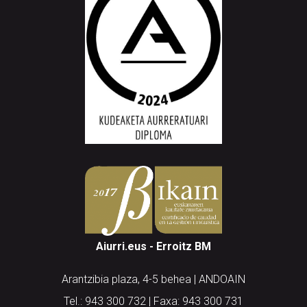
Aiurri.eus - Erroitz BM
Arantzibia plaza, 4-5 behea | ANDOAIN
Tel.: 943 300 732 | Faxa: 943 300 731