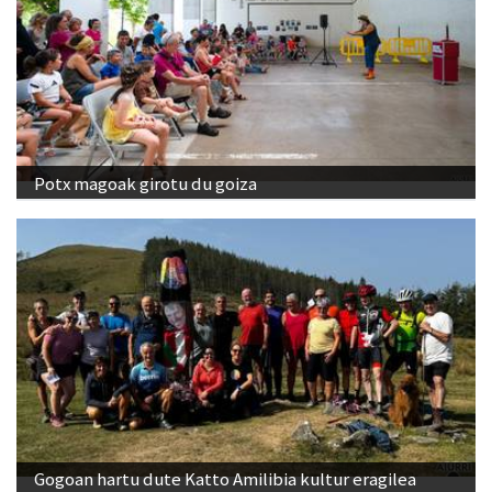
Potx magoak girotu du goiza
Gogoan hartu dute Katto Amilibia kultur eragilea