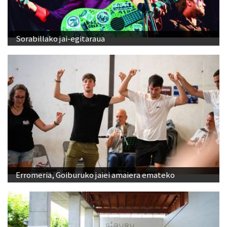
Sorabillako jai-egitaraua
Erromeria, Goiburuko jaiei amaiera emateko