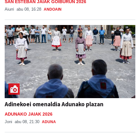
SAN ESTEBAN JAIAK GOIBURUN 2026
Aiurri
abu 08, 16:28
ANDOAIN
Adinekoei omenaldia Adunako plazan
ADUNAKO JAIAK 2026
Joni
abu 08, 21:30
ADUNA