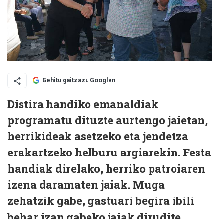
Gehitu gaitzazu Googlen
Distira handiko emanaldiak
programatu dituzte aurtengo jaietan,
herrikideak asetzeko eta jendetza
erakartzeko helburu argiarekin. Festa
handiak direlako, herriko patroiaren
izena daramaten jaiak. Muga
zehatzik gabe, gastuari begira ibili
behar izan gabeko jaiak dirudite