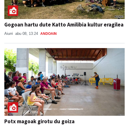
Gogoan hartu dute Katto Amilibia kultur eragilea
Aiurri
abu 08, 13:24
ANDOAIN
Potx magoak girotu du goiza