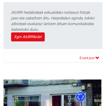
AIURRI hedabideak eskualdeko nortasun hitzak
jaso eta zabaltzen ditu. Harpidedun eginda, tokiko
albisteak euskaraz lantzen dituen komunikabidea
babestuko duzu.
Egin AIURRIkide!
Erantzun