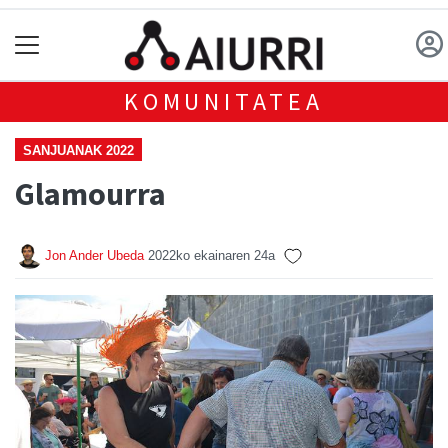
KOMUNITATEA
SANJUANAK 2022
Glamourra
Jon Ander Ubeda
2022ko ekainaren 24a