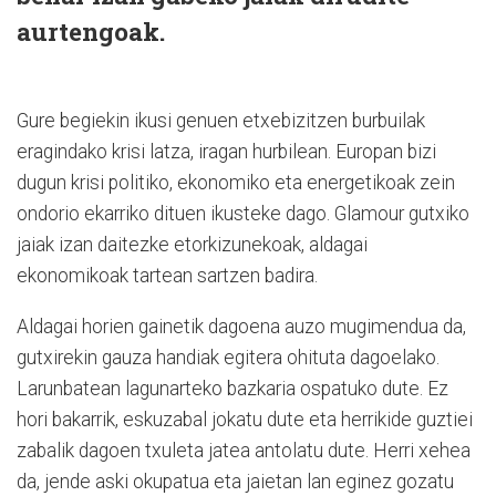
aurtengoak.
Gure begiekin ikusi genuen etxebizitzen burbuilak
eragindako krisi latza, iragan hurbilean. Europan bizi
dugun krisi politiko, ekonomiko eta energetikoak zein
ondorio ekarriko dituen ikusteke dago. Glamour gutxiko
jaiak izan daitezke etorkizunekoak, aldagai
ekonomikoak tartean sartzen badira.
Aldagai horien gainetik dagoena auzo mugimendua da,
gutxirekin gauza handiak egitera ohituta dagoelako.
Larunbatean lagunarteko bazkaria ospatuko dute. Ez
hori bakarrik, eskuzabal jokatu dute eta herrikide guztiei
zabalik dagoen txuleta jatea antolatu dute. Herri xehea
da, jende aski okupatua eta jaietan lan eginez gozatu