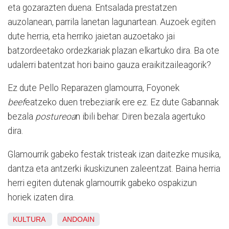
eta gozarazten duena. Entsalada prestatzen
auzolanean, parrila lanetan lagunartean. Auzoek egiten
dute herria, eta herriko jaietan auzoetako jai
batzordeetako ordezkariak plazan elkartuko dira. Ba ote
udalerri batentzat hori baino gauza eraikitzaileagorik?
Ez dute Pello Reparazen glamourra, Foyonek
beef
eatzeko duen trebeziarik ere ez. Ez dute Gabannak
bezala
postureoa
n ibili behar. Diren bezala agertuko
dira.
Glamourrik gabeko festak tristeak izan daitezke musika,
dantza eta antzerki ikuskizunen zaleentzat. Baina herria
herri egiten dutenak glamourrik gabeko ospakizun
horiek izaten dira.
KULTURA
ANDOAIN