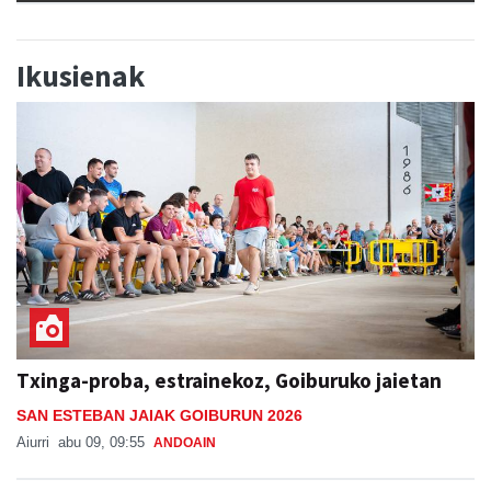
Ikusienak
Txinga-proba, estrainekoz, Goiburuko jaietan
SAN ESTEBAN JAIAK GOIBURUN 2026
Aiurri
abu 09, 09:55
ANDOAIN