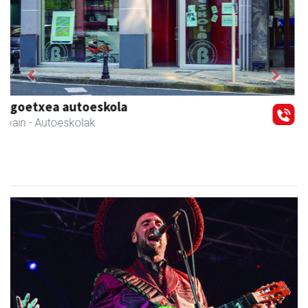
Previous
Next
Elizondo taberna
Andoain
-