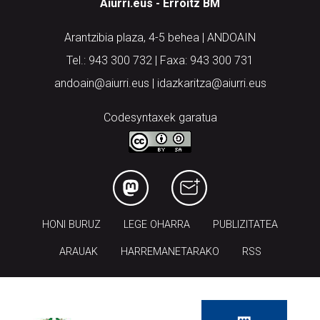
Aiurri.eus - Erroitz BM
Arantzibia plaza, 4-5 behea | ANDOAIN
Tel.: 943 300 732 | Faxa: 943 300 731
andoain@aiurri.eus | idazkaritza@aiurri.eus
Codesyntaxek garatua
HONI BURUZ
LEGE OHARRA
PUBLIZITATEA
ARAUAK
HARREMANETARAKO
RSS